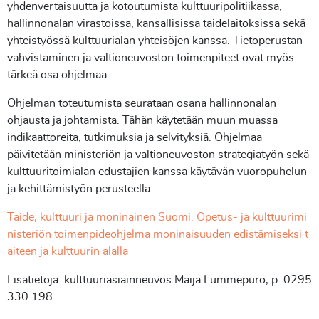
yhdenvertaisuutta ja kotoutumista kulttuuripolitiikassa,
hallinnonalan virastoissa, kansallisissa taidelaitoksissa sekä
yhteistyössä kulttuurialan yhteisöjen kanssa. Tietoperustan
vahvistaminen ja valtioneuvoston toimenpiteet ovat myös
tärkeä osa ohjelmaa.
Ohjelman toteutumista seurataan osana hallinnonalan
ohjausta ja johtamista. Tähän käytetään muun muassa
indikaattoreita, tutkimuksia ja selvityksiä. Ohjelmaa
päivitetään ministeriön ja valtioneuvoston strategiatyön sekä
kulttuuritoimialan edustajien kanssa käytävän vuoropuhelun
ja kehittämistyön perusteella.
Taide, kulttuuri ja moninainen Suomi. Opetus- ja kulttuurimi
nisteriön toimenpideohjelma moninaisuuden edistämiseksi t
aiteen ja kulttuurin alalla
Lisätietoja: kulttuuriasiainneuvos Maija Lummepuro, p. 0295
330 198