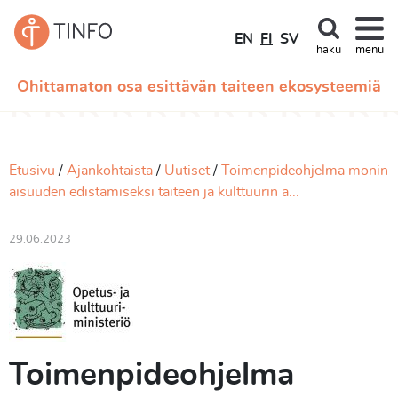
EN
FI
SV
haku
menu
Ohittamaton osa esittävän taiteen ekosysteemiä
Etusivu
Ajankohtaista
Uutiset
Toimenpideohjelma monin
aisuuden edistämiseksi taiteen ja kulttuurin a...
29.06.2023
Toimenpideohjelma