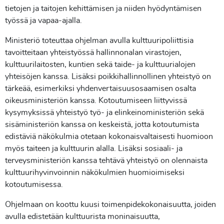
tietojen ja taitojen kehittämisen ja niiden hyödyntämisen
työssä ja vapaa-ajalla.
Ministeriö toteuttaa ohjelman avulla kulttuuripoliittisia
tavoitteitaan yhteistyössä hallinnonalan virastojen,
kulttuurilaitosten, kuntien sekä taide- ja kulttuurialojen
yhteisöjen kanssa. Lisäksi poikkihallinnollinen yhteistyö on
tärkeää, esimerkiksi yhdenvertaisuusosaamisen osalta
oikeusministeriön kanssa. Kotoutumiseen liittyvissä
kysymyksissä yhteistyö työ- ja elinkeinoministeriön sekä
sisäministeriön kanssa on keskeistä, jotta kotoutumista
edistäviä näkökulmia otetaan kokonaisvaltaisesti huomioon
myös taiteen ja kulttuurin alalla. Lisäksi sosiaali- ja
terveysministeriön kanssa tehtävä yhteistyö on olennaista
kulttuurihyvinvoinnin näkökulmien huomioimiseksi
kotoutumisessa.
Ohjelmaan on koottu kuusi toimenpidekokonaisuutta, joiden
avulla edistetään kulttuurista moninaisuutta,