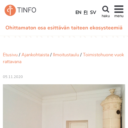
EN
FI
SV
haku
menu
Ohittamaton osa esittävän taiteen ekosysteemiä
Etusivu
Ajankohtaista
Ilmoitustaulu
Toimistohuone vuok
rattavana
05.11.2020