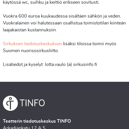
käytössä wc, suihku ja keittiö erikseen sovitusti.
Vuokra 600 euroa kuukaudessa sisältäen sähkön ja veden.
Vuokralainen voi halutessaan osallistua toimistotilan kiinteän
laajakaistan kustannuksiin.
Sirkuksen tiedotuskeskuksen
lisäksi tiloissa toimii myös
Suomen nuorisosirkusliitto.
Lisätiedot ja kyselyt: lotta.vaulo (a) sirkusinfo.fi
Teatterin tiedotuskeskus TINFO
Arkadiankatu 12 A 5