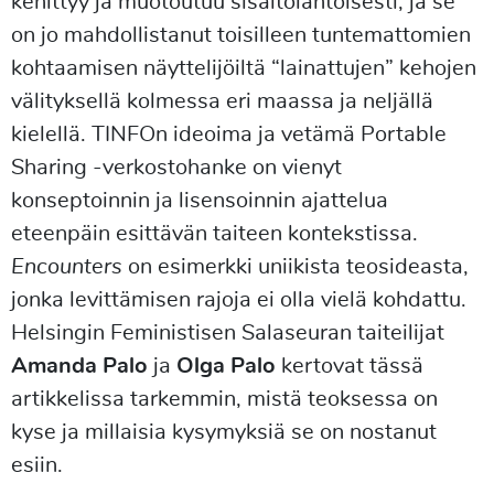
kehittyy ja muotoutuu sisältölähtöisesti, ja se
on jo mahdollistanut toisilleen tuntemattomien
kohtaamisen näyttelijöiltä “lainattujen” kehojen
välityksellä kolmessa eri maassa ja neljällä
kielellä. TINFOn ideoima ja vetämä Portable
Sharing -verkostohanke on vienyt
konseptoinnin ja lisensoinnin ajattelua
eteenpäin esittävän taiteen kontekstissa.
Encounters
on esimerkki uniikista teosideasta,
jonka levittämisen rajoja ei olla vielä kohdattu.
Helsingin Feministisen Salaseuran taiteilijat
Amanda Palo
ja
Olga Palo
kertovat tässä
artikkelissa tarkemmin, mistä teoksessa on
kyse ja millaisia kysymyksiä se on nostanut
esiin.