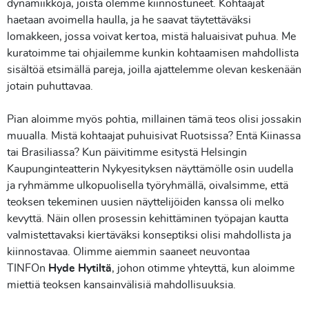
dynamiikkoja, joista olemme kiinnostuneet. Kohtaajat
haetaan avoimella haulla, ja he saavat täytettäväksi
lomakkeen, jossa voivat kertoa, mistä haluaisivat puhua. Me
kuratoimme tai ohjailemme kunkin kohtaamisen mahdollista
sisältöä etsimällä pareja, joilla ajattelemme olevan keskenään
jotain puhuttavaa.
Pian aloimme myös pohtia, millainen tämä teos olisi jossakin
muualla. Mistä kohtaajat puhuisivat Ruotsissa? Entä Kiinassa
tai Brasiliassa? Kun päivitimme esitystä Helsingin
Kaupunginteatterin Nykyesityksen näyttämölle osin uudella
ja ryhmämme ulkopuolisella työryhmällä, oivalsimme, että
teoksen tekeminen uusien näyttelijöiden kanssa oli melko
kevyttä. Näin ollen prosessin kehittäminen työpajan kautta
valmistettavaksi kiertäväksi konseptiksi olisi mahdollista ja
kiinnostavaa. Olimme aiemmin saaneet neuvontaa
TINFOn
Hyde Hytiltä
, johon otimme yhteyttä, kun aloimme
miettiä teoksen kansainvälisiä mahdollisuuksia.