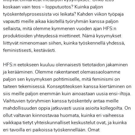
koskaan vain teos – lopputuotos? Kuinka paljon
työskentelyprosessista voi leikata? Kahden viikon työpaja
vapautti meille aikaa käsitellä työryhmän kanssa paljon
sellaista, mitä olemme kymmenen vuoden ajan HFS:n
produktioiden yhteydessä miettineet. Nämä kysymykset
liittyvät nimenomaan siihen, kuinka työskennellä yhdessä,
feministisesti, kestävästi.
HFS:n eetokseen kuuluu olennaisesti tietotaidon jakaminen
ja kerääminen. Olemme rakentaneet olemassaoloamme
paljon sen kysymyksen pohtimiselle, mitä feminismi on
taiteen tekemisessä. Konseptiteoksen kanssa kiertäminen on
siis meille paljon enemmän kuin ainoastaan uusia ensi-iltoja.
Vaihtuvien työryhmien kanssa työskentely antaa meille
mahdollisuuden oppia jatkuvasti uusia asioita kollegoilta. On
ollut valtavan kiinnostavaa huomata, kuinka eri vaiheessa
vaikkapa tietyt yhteiskunnalliset keskustelut ovat, ja kuinka
eri tavoilla eri paikoissa työskennellään. Omat