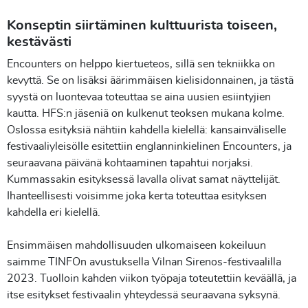
Konseptin siirtäminen kulttuurista toiseen,
kestävästi
Encounters on helppo kiertueteos, sillä sen tekniikka on
kevyttä. Se on lisäksi äärimmäisen kielisidonnainen, ja tästä
syystä on luontevaa toteuttaa se aina uusien esiintyjien
kautta. HFS:n jäseniä on kulkenut teoksen mukana kolme.
Oslossa esityksiä nähtiin kahdella kielellä: kansainväliselle
festivaaliyleisölle esitettiin englanninkielinen Encounters, ja
seuraavana päivänä kohtaaminen tapahtui norjaksi.
Kummassakin esityksessä lavalla olivat samat näyttelijät.
Ihanteellisesti voisimme joka kerta toteuttaa esityksen
kahdella eri kielellä.
Ensimmäisen mahdollisuuden ulkomaiseen kokeiluun
saimme TINFOn avustuksella Vilnan Sirenos-festivaalilla
2023. Tuolloin kahden viikon työpaja toteutettiin keväällä, ja
itse esitykset festivaalin yhteydessä seuraavana syksynä.