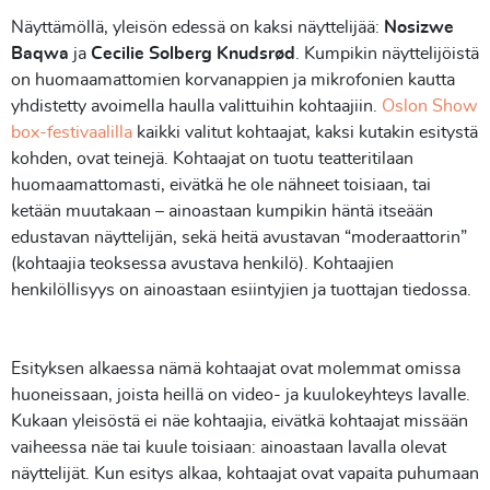
Näyttämöllä, yleisön edessä on kaksi näyttelijää:
Nosizwe
Baqwa
ja
Cecilie Solberg Knudsrød
. Kumpikin näyttelijöistä
on huomaamattomien korvanappien ja mikrofonien kautta
yhdistetty avoimella haulla valittuihin kohtaajiin.
Oslon Show
box-festivaalilla
kaikki valitut kohtaajat, kaksi kutakin esitystä
kohden, ovat teinejä. Kohtaajat on tuotu teatteritilaan
huomaamattomasti, eivätkä he ole nähneet toisiaan, tai
ketään muutakaan – ainoastaan kumpikin häntä itseään
edustavan näyttelijän, sekä heitä avustavan “moderaattorin”
(kohtaajia teoksessa avustava henkilö). Kohtaajien
henkilöllisyys on ainoastaan esiintyjien ja tuottajan tiedossa.
Esityksen alkaessa nämä kohtaajat ovat molemmat omissa
huoneissaan, joista heillä on video- ja kuulokeyhteys lavalle.
Kukaan yleisöstä ei näe kohtaajia, eivätkä kohtaajat missään
vaiheessa näe tai kuule toisiaan: ainoastaan lavalla olevat
näyttelijät. Kun esitys alkaa, kohtaajat ovat vapaita puhumaan