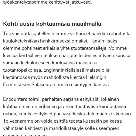
työskentelytapamme kehittyvät jatkuvasti.
Kohti uusia kohtaamisia maailmalla
Tulevaisuutta ajatellen olemme yrittäneet hankkia rahoitusta
kuuloketekniikan hankkimiseksi omaksi. Tämän lisäksi
olemme pohtineet erilaisia yhteistuotantomalleja. Voimme
kiertää kertaalleen teoksen harjoitelleiden esiintyjien kanssa
samaan kielialueeseen kuuluvissa maissa tai
tuotantopaikoissa. Englanninkielisissä maissa olisi
käytännössä myös mahdollista kiertää Helsingin
Feministisen Salaseuran omien esiintyjien kanssa.
Encounters toimii parhaiten sarjana esityksiä. Jokainen
kohtaaminen on erilainen ja onkin toistuvasti kiinnostavaa
nähdä, kuinka esitykset päätyvät keskustelemaan keskenään.
Toiveenamme on voida esittää teosta kussakin paikassa
vähintään kahdesti ja mahdollistaa yleisölle useampien
esitysten näkeminen.