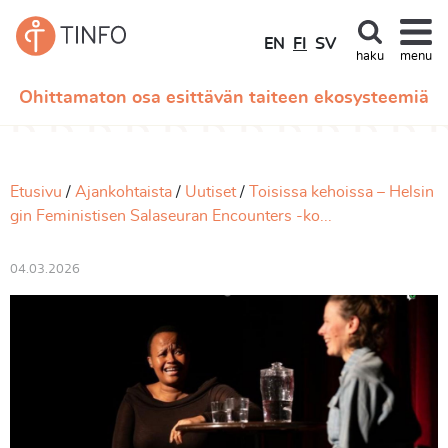
EN
FI
SV
haku
menu
Ohittamaton osa esittävän taiteen ekosysteemiä
Etusivu
Ajankohtaista
Uutiset
Toisissa kehoissa – Helsin
gin Feministisen Salaseuran Encounters -ko...
04.03.2026