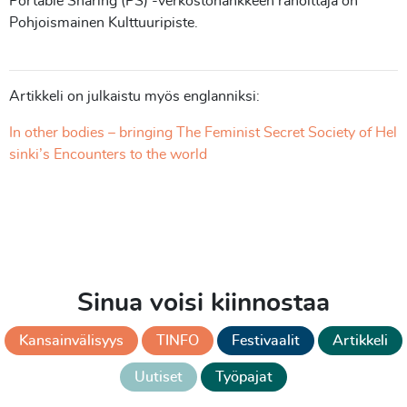
Portable Sharing (PS) -verkostohankkeen rahoittaja on
Pohjoismainen Kulttuuripiste.
Artikkeli on julkaistu myös englanniksi:
In other bodies – bringing The Feminist Secret Society of Hel
sinki’s Encounters to the world
Sinua voisi kiinnostaa
Kansainvälisyys
TINFO
Festivaalit
Artikkeli
Uutiset
Työpajat