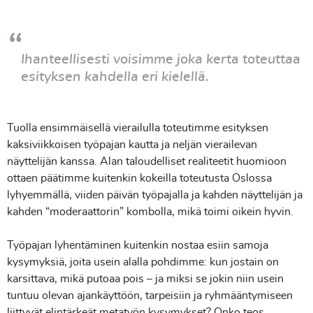
Ihanteellisesti voisimme joka kerta toteuttaa
esityksen kahdella eri kielellä.
Tuolla ensimmäisellä vierailulla toteutimme esityksen
kaksiviikkoisen työpajan kautta ja neljän vierailevan
näyttelijän kanssa. Alan taloudelliset realiteetit huomioon
ottaen päätimme kuitenkin kokeilla toteutusta Oslossa
lyhyemmällä, viiden päivän työpajalla ja kahden näyttelijän ja
kahden “moderaattorin” kombolla, mikä toimi oikein hyvin.
Työpajan lyhentäminen kuitenkin nostaa esiin samoja
kysymyksiä, joita usein alalla pohdimme: kun jostain on
karsittava, mikä putoaa pois – ja miksi se jokin niin usein
tuntuu olevan ajankäyttöön, tarpeisiin ja ryhmääntymiseen
liittyvät elintärkeät metatyön kysymykset? Onko teos