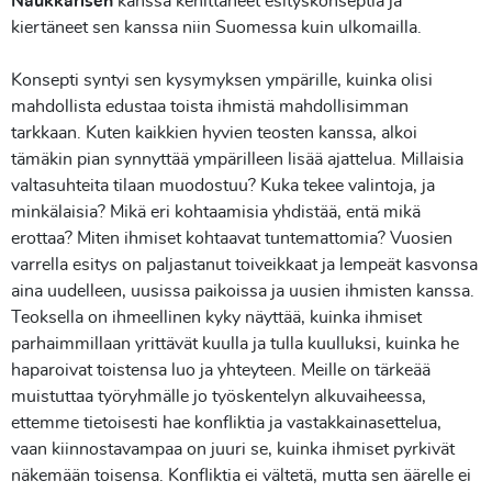
Naukkarisen
kanssa
kehittäneet esityskonseptia ja
kiertäneet sen kanssa niin Suomessa kuin ulkomailla.
Konsepti syntyi sen kysymyksen ympärille, kuinka olisi
mahdollista edustaa toista ihmistä mahdollisimman
tarkkaan. Kuten kaikkien hyvien teosten kanssa, alkoi
tämäkin pian synnyttää ympärilleen lisää ajattelua. Millaisia
valtasuhteita tilaan muodostuu? Kuka tekee valintoja, ja
minkälaisia? Mikä eri kohtaamisia yhdistää, entä mikä
erottaa? Miten ihmiset kohtaavat tuntemattomia? Vuosien
varrella esitys on paljastanut toiveikkaat ja lempeät kasvonsa
aina uudelleen, uusissa paikoissa ja uusien ihmisten kanssa.
Teoksella on ihmeellinen kyky näyttää, kuinka ihmiset
parhaimmillaan yrittävät kuulla ja tulla kuulluksi, kuinka he
haparoivat toistensa luo ja yhteyteen. Meille on tärkeää
muistuttaa työryhmälle jo työskentelyn alkuvaiheessa,
ettemme tietoisesti hae konfliktia ja vastakkainasettelua,
vaan kiinnostavampaa on juuri se, kuinka ihmiset pyrkivät
näkemään toisensa. Konfliktia ei vältetä, mutta sen äärelle ei