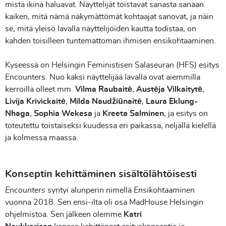
mistä ikinä haluavat. Näyttelijät toistavat sanasta sanaan
kaiken, mitä nämä näkymättömät kohtaajat sanovat, ja näin
se, mitä yleisö lavalla näyttelijöiden kautta todistaa, on
kahden toisilleen tuntemattoman ihmisen ensikohtaaminen.
Kyseessä on Helsingin Feministisen Salaseuran (HFS) esitys
Encounters. Nuo kaksi näyttelijää lavalla ovat aiemmilla
kerroilla olleet mm.
Vilma Raubaitė
,
Austėja Vilkaitytė
,
Livija Krivickaitė
,
Milda Naudžiūnaitė
,
Laura Eklung-
Nhaga
,
Sophia Wekesa
ja
Kreeta Salminen
, ja esitys on
toteutettu toistaiseksi kuudessa eri paikassa, neljällä kielellä
ja kolmessa maassa.
Konseptin kehittäminen sisältölähtöisesti
Encounters
syntyi alunperin nimellä
Ensikohtaaminen
vuonna 2018. Sen ensi-ilta oli osa MadHouse Helsingin
ohjelmistoa. Sen jälkeen olemme
Katri