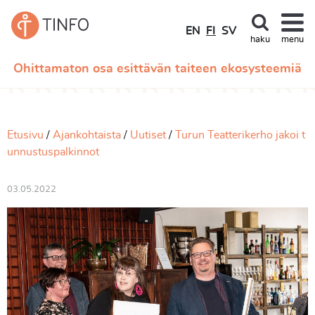
EN
FI
SV
haku
menu
Ohittamaton osa esittävän taiteen ekosysteemiä
Etusivu
Ajankohtaista
Uutiset
Turun Teatterikerho jakoi t
unnustuspalkinnot
03.05.2022