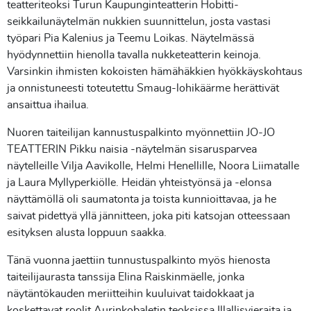
teatteriteoksi Turun Kaupunginteatterin Hobitti-
seikkailunäytelmän nukkien suunnittelun, josta vastasi
työpari Pia Kalenius ja Teemu Loikas. Näytelmässä
hyödynnettiin hienolla tavalla nukketeatterin keinoja.
Varsinkin ihmisten kokoisten hämähäkkien hyökkäyskohtaus
ja onnistuneesti toteutettu Smaug-lohikäärme herättivät
ansaittua ihailua.
Nuoren taiteilijan kannustuspalkinto myönnettiin JO-JO
TEATTERIN Pikku naisia -näytelmän sisarusparvea
näytelleille Vilja Aavikolle, Helmi Henellille, Noora Liimatalle
ja Laura Myllyperkiölle. Heidän yhteistyönsä ja -elonsa
näyttämöllä oli saumatonta ja toista kunnioittavaa, ja he
saivat pidettyä yllä jännitteen, joka piti katsojan otteessaan
esityksen alusta loppuun saakka.
Tänä vuonna jaettiin tunnustuspalkinto myös hienosta
taiteilijaurasta tanssija Elina Raiskinmäelle, jonka
näytäntökauden meriitteihin kuuluivat taidokkaat ja
koskettavat roolit Aurinkobaletin teoksissa Illallisvieraita ja