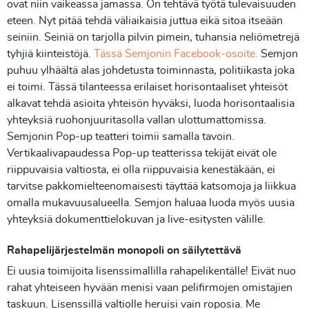
ovat niin vaikeassa jamassa. On tehtävä työtä tulevaisuuden
eteen. Nyt pitää tehdä väliaikaisia juttua eikä sitoa itseään
seiniin. Seiniä on tarjolla pilvin pimein, tuhansia neliömetrejä
tyhjiä kiinteistöjä.
Tässä Semjonin Facebook-osoite.
Semjon
puhuu ylhäältä alas johdetusta toiminnasta, politiikasta joka
ei toimi. Tässä tilanteessa erilaiset horisontaaliset yhteisöt
alkavat tehdä asioita yhteisön hyväksi, luoda horisontaalisia
yhteyksiä ruohonjuuritasolla vallan ulottumattomissa.
Semjonin Pop-up teatteri toimii samalla tavoin.
Vertikaalivapaudessa Pop-up teatterissa tekijät eivät ole
riippuvaisia valtiosta, ei olla riippuvaisia kenestäkään, ei
tarvitse pakkomielteenomaisesti täyttää katsomoja ja liikkua
omalla mukavuusalueella. Semjon haluaa luoda myös uusia
yhteyksiä dokumenttielokuvan ja live-esitysten välille.
Rahapelijärjestelmän monopoli on säilytettävä
Ei uusia toimijoita lisenssimallilla rahapelikentälle! Eivät nuo
rahat yhteiseen hyvään menisi vaan pelifirmojen omistajien
taskuun. Lisenssillä valtiolle heruisi vain roposia. Me