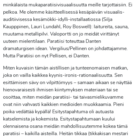
minkälaista mukaparatiisivisuaalisuutta meille tarjottaisiin. Ei
pelkoa. Me olemme käsitteellisessä kesäpäivän visuaalis-
auditiivisessa kesämökki-idylli-installaatiossa (Silja
Kaupppinen, Lauri Lundahl, Roy Boswell): laitureita, sauna,
muutama metallipilvi. Valoportti on jo meidät virittänyt
uuteen mielentilaan.
Paratiisi
toteuttaa Danten
dramaturgisen idean. Vergilius/Pellinen on johdattajamme.
Mutta Paratiisi on nyt Pellisen, ei Danten.
Miten kuvaisin tämän aistillisen ja tunteenomaisen matkan,
joka on vailla kaikkea kyynis-ironis-rationaalisuutta. Sen
esittämisen sävy on vilpittömyys – samaan aikaan se näyttää
hienovaraisesti ihmisen kiintymyksen materiaan tai se
osoittaa, miten meidän paratiisi- tai taivasmielikuvamme
ovat niin vahvasti kaikkien medioiden muokkaamia. Pieni
poika vedättää kypällä! Esitystapahtuma oli autuasta
katselemista ja kokemista. Esitystapahtumaan kuului
olennaisena osana meidän mahdollisuutemme kokea tämä
paratiisi – kaikilla aisteilla. Heitän tikkaa (tikkakisan mestari