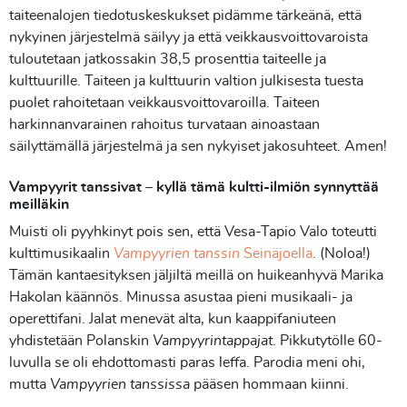
taiteenalojen tiedotuskeskukset pidämme tärkeänä, että
nykyinen järjestelmä säilyy ja että veikkausvoittovaroista
tuloutetaan jatkossakin 38,5 prosenttia taiteelle ja
kulttuurille. Taiteen ja kulttuurin valtion julkisesta tuesta
puolet rahoitetaan veikkausvoittovaroilla. Taiteen
harkinnanvarainen rahoitus turvataan ainoastaan
säilyttämällä järjestelmä ja sen nykyiset jakosuhteet. Amen!
Vampyyrit tanssivat – kyllä tämä kultti-ilmiön synnyttää
meilläkin
Muisti oli pyyhkinyt pois sen, että Vesa-Tapio Valo toteutti
kulttimusikaalin
Vampyyrien tanssin
Seinäjoella
. (Noloa!)
Tämän kantaesityksen jäljiltä meillä on huikeanhyvä Marika
Hakolan käännös. Minussa asustaa pieni musikaali- ja
operettifani. Jalat menevät alta, kun kaappifaniuteen
yhdistetään Polanskin
Vampyyrintappajat
. Pikkutytölle 60-
luvulla se oli ehdottomasti paras leffa. Parodia meni ohi,
mutta
Vampyyrien tanssissa
pääsen hommaan kiinni.