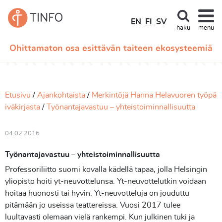
EN
FI
SV
haku
menu
Ohittamaton osa esittävän taiteen ekosysteemiä
Etusivu
Ajankohtaista
Merkintöjä Hanna Helavuoren työpä
iväkirjasta
Työnantajavastuu – yhteistoiminnallisuutta
04.02.2016
Työnantajavastuu – yhteistoiminnallisuutta
Professoriliitto suomi kovalla kädellä tapaa, jolla Helsingin
yliopisto hoiti yt-neuvottelunsa. Yt-neuvottelutkin voidaan
hoitaa huonosti tai hyvin. Yt-neuvotteluja on jouduttu
pitämään jo useissa teattereissa. Vuosi 2017 tulee
luultavasti olemaan vielä rankempi. Kun julkinen tuki ja