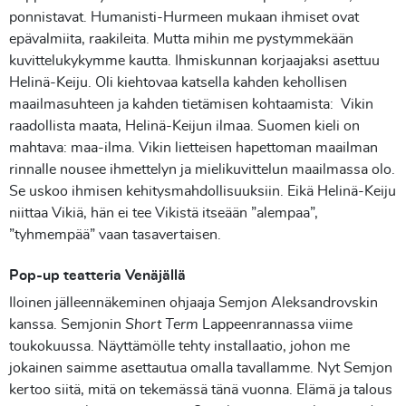
ponnistavat. Humanisti-Hurmeen mukaan ihmiset ovat
epävalmiita, raakileita. Mutta mihin me pystymmekään
kuvittelukykymme kautta. Ihmiskunnan korjaajaksi asettuu
Helinä-Keiju. Oli kiehtovaa katsella kahden kehollisen
maailmasuhteen ja kahden tietämisen kohtaamista: Vikin
raadollista maata, Helinä-Keijun ilmaa. Suomen kieli on
mahtava: maa-ilma. Vikin lietteisen hapettoman maailman
rinnalle nousee ihmettelyn ja mielikuvittelun maailmassa olo.
Se uskoo ihmisen kehitysmahdollisuuksiin. Eikä Helinä-Keiju
niittaa Vikiä, hän ei tee Vikistä itseään ”alempaa”,
”tyhmempää” vaan tasavertaisen.
Pop-up teatteria Venäjällä
Iloinen jälleennäkeminen ohjaaja Semjon Aleksandrovskin
kanssa. Semjonin
Short Term
Lappeenrannassa viime
toukokuussa. Näyttämölle tehty installaatio, johon me
jokainen saimme asettautua omalla tavallamme. Nyt Semjon
kertoo siitä, mitä on tekemässä tänä vuonna. Elämä ja talous