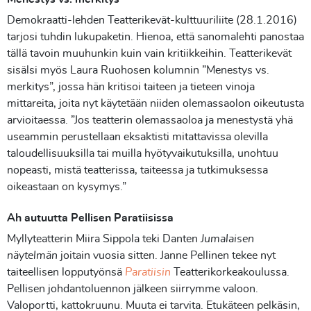
Demokraatti-lehden Teatterikevät-kulttuuriliite (28.1.2016)
tarjosi tuhdin lukupaketin. Hienoa, että sanomalehti panostaa
tällä tavoin muuhunkin kuin vain kritiikkeihin. Teatterikevät
sisälsi myös Laura Ruohosen kolumnin ”Menestys vs.
merkitys”, jossa hän kritisoi taiteen ja tieteen vinoja
mittareita, joita nyt käytetään niiden olemassaolon oikeutusta
arvioitaessa. ”Jos teatterin olemassaoloa ja menestystä yhä
useammin perustellaan eksaktisti mitattavissa olevilla
taloudellisuuksilla tai muilla hyötyvaikutuksilla, unohtuu
nopeasti, mistä teatterissa, taiteessa ja tutkimuksessa
oikeastaan on kysymys.”
Ah autuutta Pellisen Paratiisissa
Myllyteatterin Miira Sippola teki Danten
Jumalaisen
näytelmän
joitain vuosia sitten. Janne Pellinen tekee nyt
taiteellisen lopputyönsä
Paratiisin
Teatterikorkeakoulussa.
Pellisen johdantoluennon jälkeen siirrymme valoon.
Valoportti, kattokruunu. Muuta ei tarvita. Etukäteen pelkäsin,