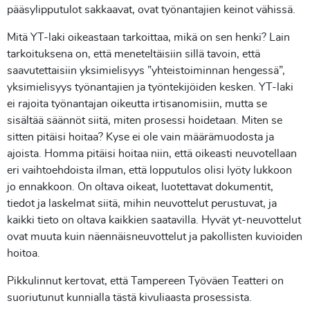
pääsylipputulot sakkaavat, ovat työnantajien keinot vähissä.
Mitä YT-laki oikeastaan tarkoittaa, mikä on sen henki? Lain
tarkoituksena on, että meneteltäisiin sillä tavoin, että
saavutettaisiin yksimielisyys ”yhteistoiminnan hengessä”,
yksimielisyys työnantajien ja työntekijöiden kesken. YT-laki
ei rajoita työnantajan oikeutta irtisanomisiin, mutta se
sisältää säännöt siitä, miten prosessi hoidetaan. Miten se
sitten pitäisi hoitaa? Kyse ei ole vain määrämuodosta ja
ajoista. Homma pitäisi hoitaa niin, että oikeasti neuvotellaan
eri vaihtoehdoista ilman, että lopputulos olisi lyöty lukkoon
jo ennakkoon. On oltava oikeat, luotettavat dokumentit,
tiedot ja laskelmat siitä, mihin neuvottelut perustuvat, ja
kaikki tieto on oltava kaikkien saatavilla. Hyvät yt-neuvottelut
ovat muuta kuin näennäisneuvottelut ja pakollisten kuvioiden
hoitoa.
Pikkulinnut kertovat, että Tampereen Työväen Teatteri on
suoriutunut kunnialla tästä kivuliaasta prosessista.