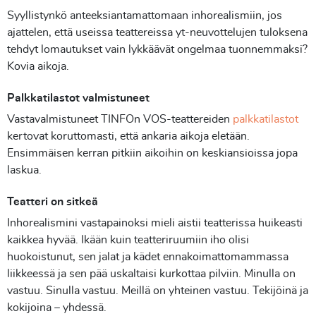
Syyllistynkö anteeksiantamattomaan inhorealismiin, jos
ajattelen, että useissa teattereissa yt-neuvottelujen tuloksena
tehdyt lomautukset vain lykkäävät ongelmaa tuonnemmaksi?
Kovia aikoja.
Palkkatilastot valmistuneet
Vastavalmistuneet TINFOn VOS-teattereiden
palkkatilastot
kertovat koruttomasti, että ankaria aikoja eletään.
Ensimmäisen kerran pitkiin aikoihin on keskiansioissa jopa
laskua.
Teatteri on sitkeä
Inhorealismini vastapainoksi mieli aistii teatterissa huikeasti
kaikkea hyvää. Ikään kuin teatteriruumiin iho olisi
huokoistunut, sen jalat ja kädet ennakoimattomammassa
liikkeessä ja sen pää uskaltaisi kurkottaa pilviin. Minulla on
vastuu. Sinulla vastuu. Meillä on yhteinen vastuu. Tekijöinä ja
kokijoina – yhdessä.