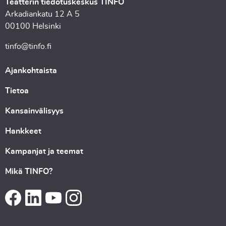
Teatterin tiedotuskeskus TINFO
Arkadiankatu 12 A 5
00100 Helsinki
tinfo@tinfo.fi
Ajankohtaista
Tietoa
Kansainvälisyys
Hankkeet
Kampanjat ja teemat
Mikä TINFO?