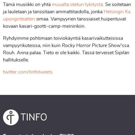
Tämä musiikki on yhtä
muualta otetun tykitystä
. Se soitetaan
ja lauletaan ja tanssitaan ammattitaidolla, jonka
Helsingin Ka
upunginteatteri
omaa. Vampyyrien tanssiaiset huipentuvat
kovaan kasari-gootti-camp-meininkiin.
Ryhdyimme pohtimaan toiviokäyntiä kasarivaikutteisissa
vampyyrikuteissa, niin kuin
Rocky Horror Picture Show'ssa
.
Rouh. Anna palaa. Tieto ei ole kaikki. Tässä terveiset Sipilän
hallitukselle.
twitter.com/tinfotweets