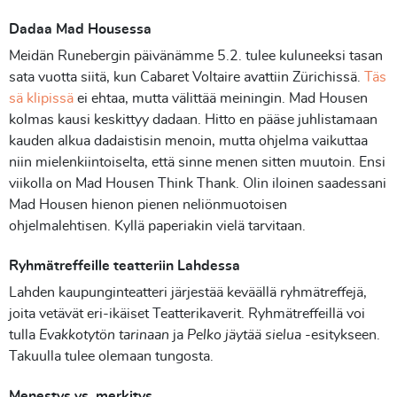
Dadaa Mad Housessa
Meidän Runebergin päivänämme 5.2. tulee kuluneeksi tasan
sata vuotta siitä, kun Cabaret Voltaire avattiin Zürichissä.
Täs
sä klipissä
ei ehtaa, mutta välittää meiningin. Mad Housen
kolmas kausi keskittyy dadaan. Hitto en pääse juhlistamaan
kauden alkua dadaistisin menoin, mutta ohjelma vaikuttaa
niin mielenkiintoiselta, että sinne menen sitten muutoin. Ensi
viikolla on Mad Housen Think Thank. Olin iloinen saadessani
Mad Housen hienon pienen neliönmuotoisen
ohjelmalehtisen. Kyllä paperiakin vielä tarvitaan.
Ryhmätreffeille teatteriin Lahdessa
Lahden kaupunginteatteri järjestää keväällä ryhmätreffejä,
joita vetävät eri-ikäiset Teatterikaverit. Ryhmätreffeillä voi
tulla
Evakkotytön tarinaan
ja
Pelko jäytää sielua
-esitykseen.
Takuulla tulee olemaan tungosta.
Menestys vs. merkitys