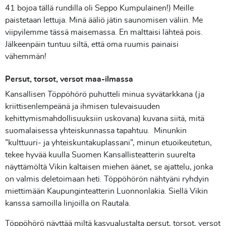
41 bojoa tällä rundilla oli Seppo Kumpulainen!) Meille
paistetaan lettuja. Minä ääliö jätin saunomisen väliin. Me
viipyilemme tässä maisemassa. En malttaisi lähteä pois.
Jälkeenpäin tuntuu siltä, että oma ruumis painaisi
vähemmän!
Persut, torsot, versot maa-ilmassa
Kansallisen
Töppöhörö
puhutteli minua syvätarkkana (ja
kriittisenlempeänä ja ihmisen tulevaisuuden
kehittymismahdollisuuksiin uskovana) kuvana siitä, mitä
suomalaisessa yhteiskunnassa tapahtuu. Minunkin
”kulttuuri- ja yhteiskuntakuplassani”, minun etuoikeutetun,
tekee hyvää kuulla Suomen Kansallisteatterin suurelta
näyttämöltä Vikin kaltaisen miehen äänet, se ajattelu, jonka
on valmis deletoimaan heti. Töppöhörön nähtyäni ryhdyin
miettimään Kaupunginteatterin Luonnonlakia. Siellä Vikin
kanssa samoilla linjoilla on Rautala.
Töppöhörö näyttää miltä kasvualustalta persut, torsot, versot