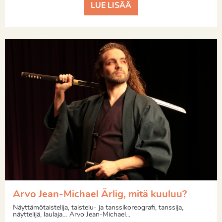
LUE LISÄÄ
Arvo Jean-Michael Ärlig, mitä kuuluu?
Näyttämötaistelija, taistelu- ja tanssikoreografi, tanssija,
näyttelijä, laulaja… Arvo Jean-Michael...