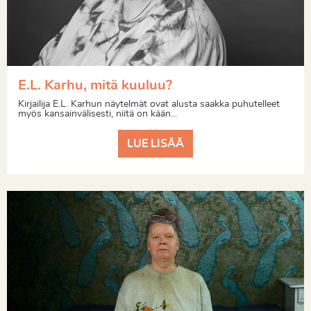
E.L. Karhu, mitä kuuluu?
Kirjailija E.L. Karhun näytelmät ovat alusta saakka puhutelleet
myös kansainvälisesti, niitä on kään...
LUE LISÄÄ