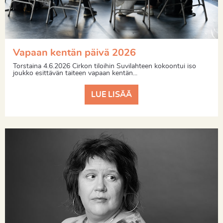
Vapaan kentän päivä 2026
Torstaina 4.6.2026 Cirkon tiloihin Suvilahteen kokoontui iso
joukko esittävän taiteen vapaan kentän...
LUE LISÄÄ