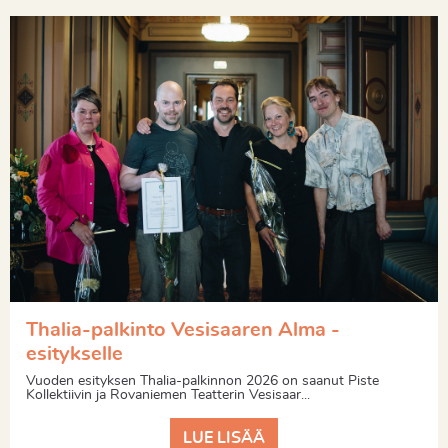
Thalia-palkinto Vesisaaren Alma -
esitykselle
Vuoden esityksen Thalia-palkinnon 2026 on saanut Piste
Kollektiivin ja Rovaniemen Teatterin Vesisaar...
LUE LISÄÄ