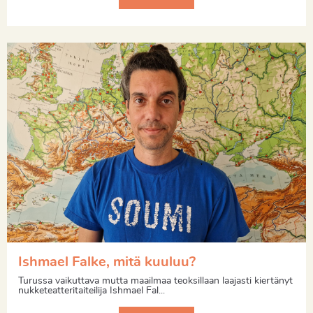
Ishmael Falke, mitä kuuluu?
Turussa vaikuttava mutta maailmaa teoksillaan laajasti kiertänyt
nukketeatteritaiteilija Ishmael Fal...