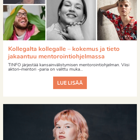
Kollegalta kollegalle – kokemus ja tieto
jakaantuu mentorointiohjelmassa
TINFO järjestää kansainvälistymisen mentorointiohjelman. Viisi
aktori–mentori -paria on valittu muka...
LUE LISÄÄ