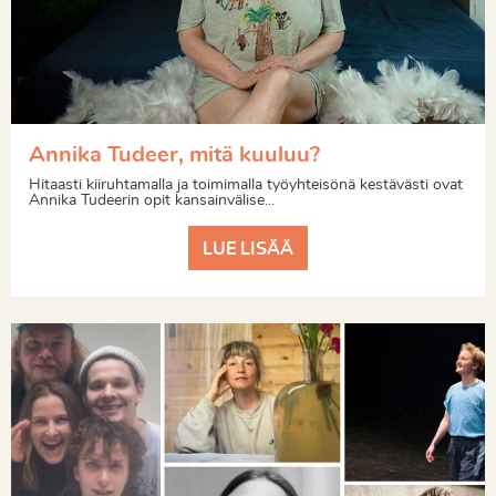
Annika Tudeer, mitä kuuluu?
Hitaasti kiiruhtamalla ja toimimalla työyhteisönä kestävästi ovat
Annika Tudeerin opit kansainvälise...
LUE LISÄÄ