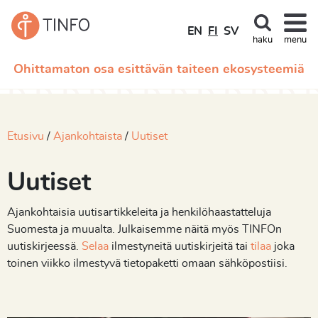
EN
FI
SV
haku
menu
Ohittamaton osa esittävän taiteen ekosysteemiä
Etusivu
Ajankohtaista
Uutiset
Uutiset
Ajankohtaisia uutisartikkeleita ja henkilöhaastatteluja
Suomesta ja muualta. Julkaisemme näitä myös TINFOn
uutiskirjeessä.
Selaa
ilmestyneitä uutiskirjeitä tai
tilaa
joka
toinen viikko ilmestyvä tietopaketti omaan sähköpostiisi.