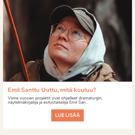
Emil Santtu Uuttu, mitä kuuluu?
Viime vuosien projektit ovat ohjailleet dramaturgin,
näytelmäkirjailija ja esitystaiteilija Emil San...
LUE LISÄÄ