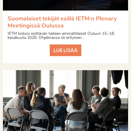
Suomalaiset tekijät esillä IETM:n Plenary
Meetingissä Oulussa
IETM kokosi esittävän taiteen ammattilaiset Ouluun 15.–18.
kesäkuuta 2026. Ohjelmassa oli erityinen...
LUE LISÄÄ