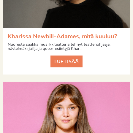
Kharissa Newbill-Adames, mitä kuuluu?
Nuoresta saakka musiikkiteatteria tehnyt teatteriohjaaja,
näytelmäkirjailija ja queer-esiintyjä Khar...
LUE LISÄÄ