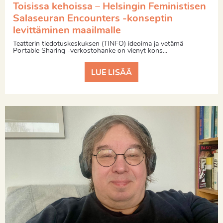
Toisissa kehoissa – Helsingin Feministisen
Salaseuran Encounters -konseptin
levittäminen maailmalle
Teatterin tiedotuskeskuksen (TINFO) ideoima ja vetämä
Portable Sharing -verkostohanke on vienyt kons...
LUE LISÄÄ