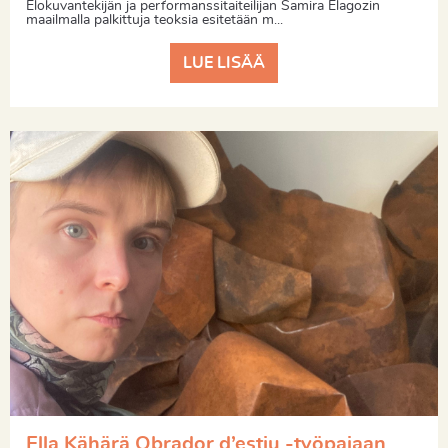
Elokuvantekijän ja performanssitaiteilijan Samira Elagozin
maailmalla palkittuja teoksia esitetään m...
LUE LISÄÄ
Ella Kähärä Obrador d’estiu -työpajaan