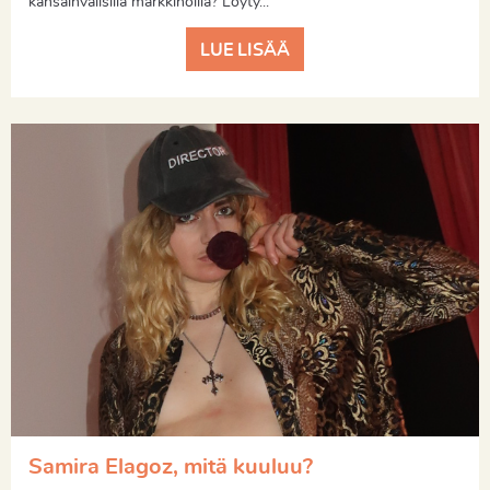
kansainvälisillä markkinoilla? Löyty...
LUE LISÄÄ
Samira Elagoz, mitä kuuluu?