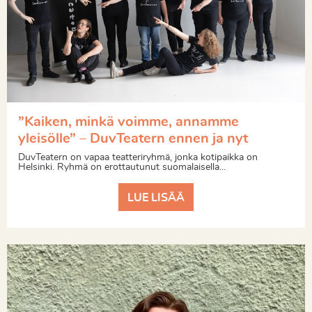
”Kaiken, minkä voimme, annamme
yleisölle” – DuvTeatern ennen ja nyt
DuvTeatern on vapaa teatteriryhmä, jonka kotipaikka on
Helsinki. Ryhmä on erottautunut suomalaisella...
LUE LISÄÄ