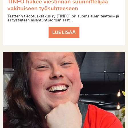
TINFO hakee viestinnän suunnittelijaa
vakituiseen työsuhteeseen
Teatterin tiedotuskeskus ry (TINFO) on suomalaisen teatteri- ja
esitystaiteen asiantuntijaorganisaat...
LUE LISÄÄ