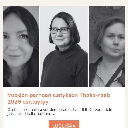
Vuoden parhaan esityksen Thalia-raati
2026 esittäytyy
On taas aika palkita vuoden paras esitys TINFOn vuosittain
jakamalla Thalia-palkinnolla.
LUE LISÄÄ