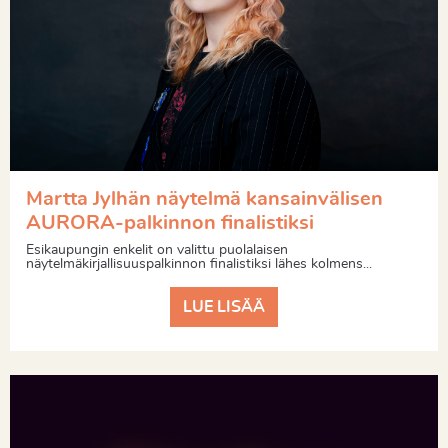
Martta Jylhän näytelmä kansainvälisen
AURORA-palkinnon finalistiksi
Esikaupungin enkelit on valittu puolalaisen
näytelmäkirjallisuuspalkinnon finalistiksi lähes kolmens...
LUE LISÄÄ