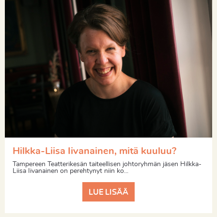
Hilkka-Liisa Iivanainen, mitä kuuluu?
Tampereen Teatterikesän taiteellisen johtoryhmän jäsen Hilkka-
Liisa Iivanainen on perehtynyt niin ko...
LUE LISÄÄ