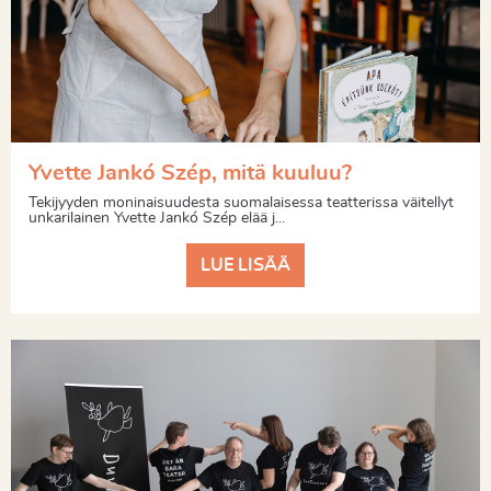
Yvette Jankó Szép, mitä kuuluu?
Tekijyyden moninaisuudesta suomalaisessa teatterissa väitellyt
unkarilainen Yvette Jankó Szép elää j...
LUE LISÄÄ