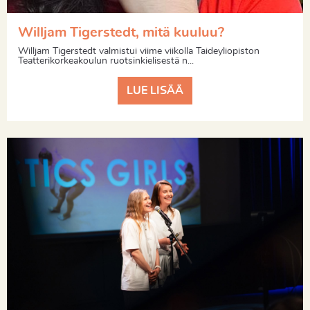
Willjam Tigerstedt, mitä kuuluu?
Willjam Tigerstedt valmistui viime viikolla Taideyliopiston
Teatterikorkeakoulun ruotsinkielisestä n...
LUE LISÄÄ