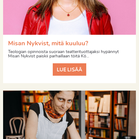
Misan Nykvist, mitä kuuluu?
Teologian opinnoista suoraan teatterituottajaksi hypännyt
Misan Nykvist paiskii parhaillaan töitä Kö...
LUE LISÄÄ