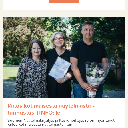
Kiitos kotimaisesta näytelmästä -
tunnustus TINFO:lle
Suomen Näytelmäkirjailijat ja Käsikirjoittajat ry on myöntänyt
Kiitos kotimaisesta näytelmästä -tunn...