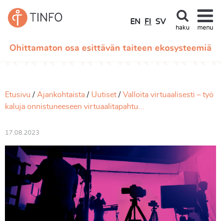
EN
FI
SV
haku
menu
Ohittamaton osa esittävän taiteen ekosysteemiä
Etusivu
Ajankohtaista
Uutiset
Valloita virtuaalisesti – työ
kaluja onnistuneeseen virtuaalitapahtu...
17.08.2023