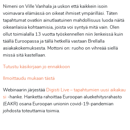
Nimeni on Ville Vanhala ja uskon että kaikkein isoin
voimavara elämässä on oikeat ihmiset ympärilläsi. Täten
tapahtumat ovatkin ainutlaatuinen mahdollisuus luoda näitä
oikeanlaisia kohtaamisia, joista voi syntyä mitä vain. Olen
ollut toimialalla 13 vuotta työskennellen niin Jenkeissä kuin
täällä Euroopassa ja tällä hetkellä vastaan Brellalla
asiakakokemuksesta. Mottoni on: ruoho on vihreää siellä
missä sitä kastellaan.
Tutustu käsikirjaan jo ennakkoon
Ilmoittaudu mukaan tästä
Webinaarin järjestää
Digisti Live – tapahtumien uusi aikakau
si
-hanke. Hanketta rahoittaa Euroopan aluekehitysrahasto
(EAKR) osana Euroopan unionin covid-19-pandemian
johdosta toteuttamia toimia.