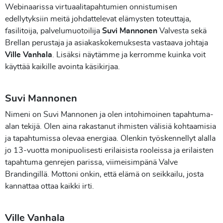
Webinaarissa virtuaalitapahtumien onnistumisen
edellytyksiin meitä johdattelevat elämysten toteuttaja,
fasilitoija, palvelumuotoilija
Suvi Mannonen
Valvesta sekä
Brellan perustaja ja asiakaskokemuksesta vastaava johtaja
Ville Vanhala
. Lisäksi näytämme ja kerromme kuinka voit
käyttää kaikille avointa käsikirjaa.
Suvi Mannonen
Nimeni on Suvi Mannonen ja olen intohimoinen tapahtuma-
alan tekijä. Olen aina rakastanut ihmisten välisiä kohtaamisia
ja tapahtumissa olevaa energiaa. Olenkin työskennellyt alalla
jo 13-vuotta monipuolisesti erilaisista rooleissa ja erilaisten
tapahtuma genrejen parissa, viimeisimpänä Valve
Brandingillä. Mottoni onkin, että elämä on seikkailu, josta
kannattaa ottaa kaikki irti.
Ville Vanhala