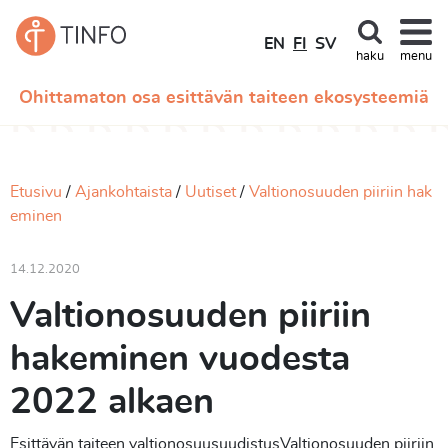
EN
FI
SV
haku
menu
Ohittamaton osa esittävän taiteen ekosysteemiä
Etusivu
Ajankohtaista
Uutiset
Valtionosuuden piiriin hak
eminen
14.12.2020
Valtionosuuden piiriin
hakeminen vuodesta
2022 alkaen
Esittävän taiteen
valtionosuusuudistusValtionosuuden piiriin