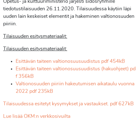
Opetus- ja kulttuuriministeriö järjesti sidosryhmille
tiedotustilaisuuden 26.11.2020. Tilaisuudessa käytiin läpi
uuden lain keskeiset elementit ja hakeminen valtionosuuden
piiriin.
Tilaisuuden esitysmateriaalit:
Tilaisuuden esitysmateriaalit:
Esittävän taiteen valtionosuusuudistus pdf 454kB
Esittävän taiteen valtionosuusuudistus (hakuohjeet) pd
f 356kB
Valtionosuuden piiriin hakeutumisen aikataulu vuonna
2022 pdf 235kB
Tilaisuudessa esitetyt kysymykset ja vastaukset. pdf 627kB
Lue lisää OKM:n verkkosivuilta