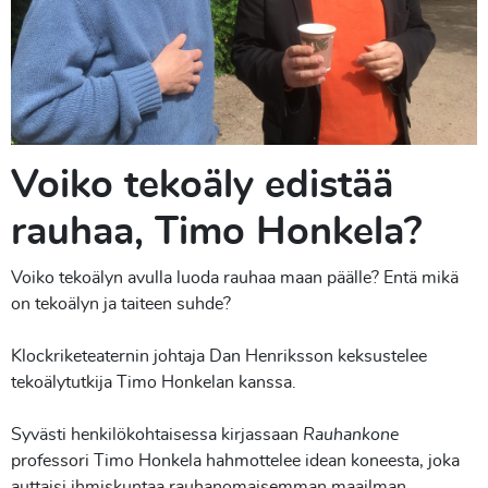
Voiko tekoäly edistää
rauhaa, Timo Honkela?
Voiko tekoälyn avulla luoda rauhaa maan päälle? Entä mikä
on tekoälyn ja taiteen suhde?
Klockriketeaternin johtaja Dan Henriksson keksustelee
tekoälytutkija Timo Honkelan kanssa.
Syvästi henkilökohtaisessa kirjassaan
Rauhankone
professori Timo Honkela hahmottelee idean koneesta, joka
auttaisi ihmiskuntaa rauhanomaisemman maailman