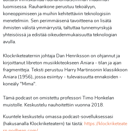
luomisessa. Rauhankone perustuu tekoälyyn,
koneoppimiseen ja muihin kehitettäviin teknologisiin
menetelmiin. Sen perimmäisenä tavoitteena on lisätä
ihmisten välistä ymmärrystä, taltuttaa tunnemyrskyjä
yhteisöissä ja edistää oikeudenmukaisuutta teknologian
avulla.
Klockriketeaternin johtaja Dan Henriksson on ohjannut ja
kirjoittanut libreton musiikkiteokseen
Aniara - tilan ja ajan
fragmentteja
. Teksti perustuu Harry Martinsonin klassikkoon
Aniara
(1956), jossa esiintyy - tulevaisuutta ennakoiden -
koneäly "Mima".
Tämä podcast on omistettu professori Timo Honkelan
muistolle. Keskustelu nauhoitettiin vuonna 2018.
Kuuntele keskustelu omassa podcast-sovelluksessasi
(hakusanalla Klockriketeatern) tai tästä:
https://klockriketeate
rn.podbean.com/