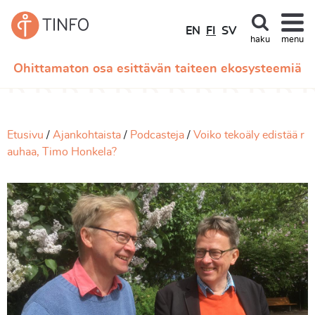
EN
FI
SV
haku
menu
Ohittamaton osa esittävän taiteen ekosysteemiä
Etusivu
Ajankohtaista
Podcasteja
Voiko tekoäly edistää r
auhaa, Timo Honkela?