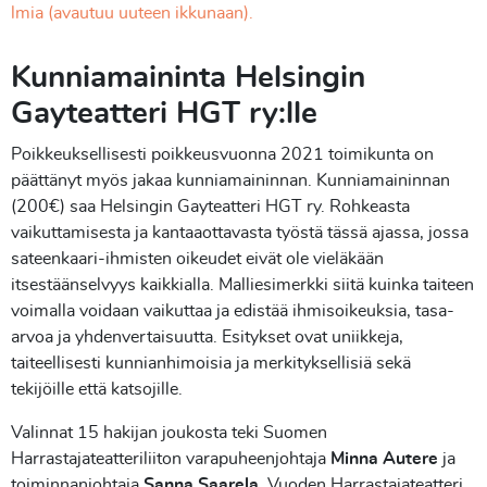
lmia (avautuu uuteen ikkunaan).
Kunniamaininta Helsingin
Gayteatteri HGT ry:lle
Poikkeuksellisesti poikkeusvuonna 2021 toimikunta on
päättänyt myös jakaa kunniamaininnan. Kunniamaininnan
(200€) saa Helsingin Gayteatteri HGT ry. Rohkeasta
vaikuttamisesta ja kantaaottavasta työstä tässä ajassa, jossa
sateenkaari-ihmisten oikeudet eivät ole vieläkään
itsestäänselvyys kaikkialla. Malliesimerkki siitä kuinka taiteen
voimalla voidaan vaikuttaa ja edistää ihmisoikeuksia, tasa-
arvoa ja yhdenvertaisuutta. Esitykset ovat uniikkeja,
taiteellisesti kunnianhimoisia ja merkityksellisiä sekä
tekijöille että katsojille.
Valinnat 15 hakijan joukosta teki Suomen
Harrastajateatteriliiton varapuheenjohtaja
Minna Autere
ja
toiminnanjohtaja
Sanna Saarela
. Vuoden Harrastajateatteri