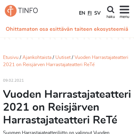
EN
FI
SV
haku
menu
Ohittamaton osa esittävän taiteen ekosysteemiä
Etusivu
Ajankohtaista
Uutiset
Vuoden Harrastajateatteri
2021 on Reisjärven Harrastajateatteri ReTé
09.02.2021
Vuoden Harrastajateatteri
2021 on Reisjärven
Harrastajateatteri ReTé
Suomen Harrastajateatteriliitto on valinnut Vuoden