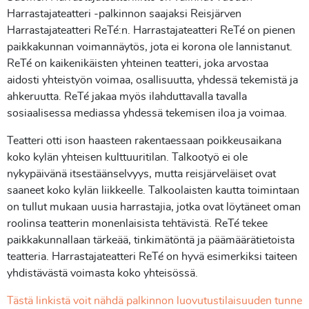
Harrastajateatteri -palkinnon saajaksi Reisjärven
Harrastajateatteri ReTé:n. Harrastajateatteri ReTé on pienen
paikkakunnan voimannäytös, jota ei korona ole lannistanut.
ReTé on kaikenikäisten yhteinen teatteri, joka arvostaa
aidosti yhteistyön voimaa, osallisuutta, yhdessä tekemistä ja
ahkeruutta. ReTé jakaa myös ilahduttavalla tavalla
sosiaalisessa mediassa yhdessä tekemisen iloa ja voimaa.
Teatteri otti ison haasteen rakentaessaan poikkeusaikana
koko kylän yhteisen kulttuuritilan. Talkootyö ei ole
nykypäivänä itsestäänselvyys, mutta reisjärveläiset ovat
saaneet koko kylän liikkeelle. Talkoolaisten kautta toimintaan
on tullut mukaan uusia harrastajia, jotka ovat löytäneet oman
roolinsa teatterin monenlaisista tehtävistä. ReTé tekee
paikkakunnallaan tärkeää, tinkimätöntä ja päämäärätietoista
teatteria. Harrastajateatteri ReTé on hyvä esimerkiksi taiteen
yhdistävästä voimasta koko yhteisössä.
Tästä linkistä voit nähdä palkinnon luovutustilaisuuden tunne