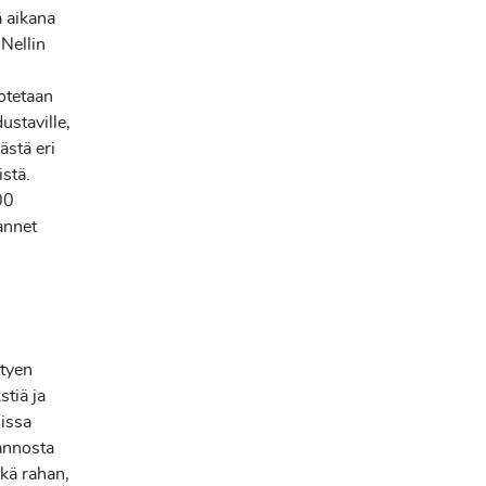
ä aikana
Nellin
otetaan
ustaville,
ästä eri
istä.
00
annet
ttyen
stiä ja
oissa
annosta
kä rahan,