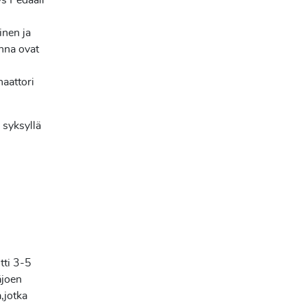
s Pedaali
inen ja
onna ovat
naattori
 syksyllä
tti 3-5
äjoen
,jotka