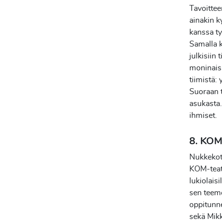
Tavoittee
ainakin k
kanssa ty
Samalla k
julkisiin 
moninaisi
tiimistä:
Suoraan t
asukasta.
ihmiset.
8. KOM-
Nukkekoti
KOM-teatt
lukiolais
sen teemo
oppitunne
sekä Mik