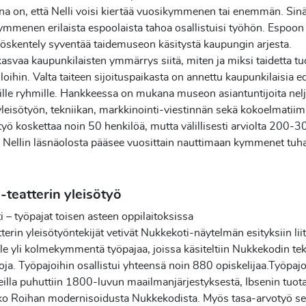
na on, että Nelli voisi kiertää vuosikymmenen tai enemmän. Sin
ymmenen erilaista espoolaista tahoa osallistuisi työhön. Espoon 
öskentely syventää taidemuseon käsitystä kaupungin arjesta.
asvaa kaupunkilaisten ymmärrys siitä, miten ja miksi taidetta tu
tiloihin. Valta taiteen sijoituspaikasta on annettu kaupunkilaisia ed
lle ryhmille. Hankkeessa on mukana museon asiantuntijoita nelj
 yleisötyön, tekniikan, markkinointi-viestinnän sekä kokoelmatiim
yö koskettaa noin 50 henkilöä, mutta välillisesti arviolta 200-3
 Nellin läsnäolosta pääsee vuosittain nauttimaan kymmenet tuh
teatterin yleisötyö
 – työpajat toisen asteen oppilaitoksissa
erin yleisötyöntekijät vetivät Nukkekoti-näytelmän esityksiin lii
ille yli kolmekymmentä työpajaa, joissa käsiteltiin Nukkekodin tek
ja. Työpajoihin osallistui yhteensä noin 880 opiskelijaa.Työpaj
illa puhuttiin 1800-luvun maailmanjärjestyksestä, Ibsenin tuot
ko Roihan modernisoidusta Nukkekodista. Myös tasa-arvotyö se