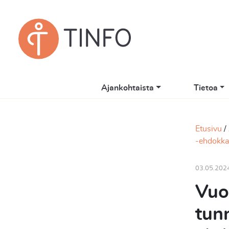
Ajankohtaista
Tietoa
Etusivu
-ehdokkaa
03.05.202
Vuo
tun