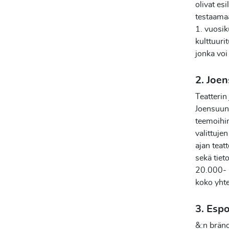
olivat es
testaama
1. vuosik
kulttuuri
jonka voi
2. Joen
Teatterin 
Joensuun 
teemoihin 
valittuje
ajan teat
sekä tiet
20.000- 30
koko yhte
3. Espo
&:n brän