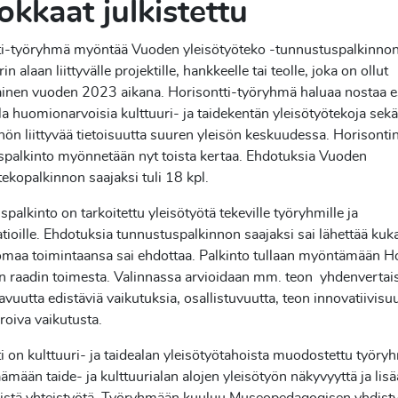
kkaat julkistettu
ti-työryhmä myöntää Vuoden yleisötyöteko -tunnustuspalkinnon
rin alaan liittyvälle projektille, hankkeelle tai teolle, joka on ollut
ainen vuoden 2023 aikana. Horisontti-työryhmä haluaa nostaa e
la huomionarvoisia kulttuuri- ja taidekentän yleisötyötekoja sekä 
hön liittyvää tietoisuutta suuren yleisön keskuudessa. Horisonti
spalkinto myönnetään nyt toista kertaa. Ehdotuksia Vuoden
tekopalkinnon saajaksi tuli 18 kpl.
palkinto on tarkoitettu yleisötyötä tekeville työryhmille ja
tioille. Ehdotuksia tunnustuspalkinnon saajaksi sai lähettää kuk
omaa toimintaansa sai ehdottaa. Palkinto tullaan myöntämään H
 raadin toimesta. Valinnassa arvioidaan mm. teon yhdenvertais
avuutta edistäviä vaikutuksia, osallistuvuutta, teon innovatiivisu
iroiva vaikutusta.
i on kulttuuri- ja taidealan yleisötyötahoista muodostettu työry
säämään taide- ja kulttuurialan alojen yleisötyön näkyvyyttä ja li