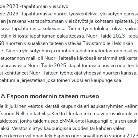
ide 2023 -tapahtuman yleisötyö
ide 2023 -tapahtumassa nuoret työskentelivät yleisötyön paris
an ja rakensivat tapahtumaan yleisötyötä ja kohtaamispisteitä, jo
oisivat tapahtumissa kokevansa. Tiimin työn tulokset olivat vaikut
nettiin kiitosta tapahtuman palautteessa. Nuori Taide 2023 -ta
0 nuorten visuaalisen taiteen ystävää Tiivistämölle Helsinkiin
3. Nuoria yleisötyöhön ja muuhun tapahtumatuotantoon osallis
tuotannon malli oli Nuori Taiteella käytössä ensimmäistä kertaa
in seuraavassa Nuori Taide 2025 -tapahtumassa uusien nuorten 
at kehittäneet Nuori Taiteen työntekijät yhdessä nuorten kanssa.
pahtumia järjestetään joka toinen vuosi eri kaupungeissa.
A Espoon modernin taiteen museo
lli: julkinen veistos kiertää kaupunkia eri asukasryhmien valin
poon Nelli on taiteilija Kerttu Horilan tekemä vuorovaikutukse
aideteos, jonka taidemuseo EMMA antoi kaupungille ja sen asukk
jaksi. Veistos siirtyy kaupungissa vuoden tai kahden välein.
sen kerran valinnan teki Espoon nuorisovaltuusto vuonna 2023