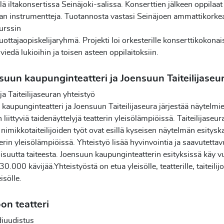
illä iltakonsertissa Seinäjoki-salissa. Konserttien jälkeen oppilaat
an instrumentteja. Tuotannosta vastasi Seinäjoen ammattikorke
urssin
tuottajaopiskelijaryhmä. Projekti loi orkesterille konserttikokona
 viedä lukioihin ja toisen asteen oppilaitoksiin.
suun kaupunginteatteri ja Joensuun Taiteilijaseu
ja Taiteilijaseuran yhteistyö
kaupunginteatteri ja Joensuun Taiteilijaseura järjestää näytelmi
liittyviä taidenäyttelyjä teatterin yleisölämpiöissä. Taiteilijaseur
n nimikkotaiteilijoiden työt ovat esillä kyseisen näytelmän esitys
terin yleisölämpiöissä. Yhteistyö lisää hyvinvointia ja saavutettav
oisuutta taiteesta. Joensuun kaupunginteatterin esityksissä käy v
.000 kävijää.Yhteistyöstä on etua yleisölle, teatterille, taiteilijoi
isölle.
on teatteri
diuudistus