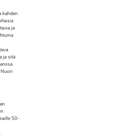
sa kahden
llaisia
tavia ja
pahtuma
tava
 ja sitä
kanssa.
 Nuori
nan
en
aille 50-
.