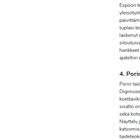
Espoon t
yleisötyö
päivittäm
tuplasi t
laskenut 
sitoutuiva
hankkeet 
ajateltiin
4. Pori
Porin tai
Digimuse
koettavik
sisältö o
sekä koto
Näyttely 
katsomise
taideteok