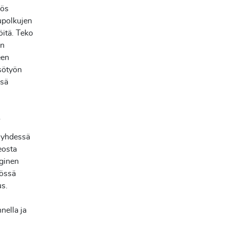
yös
upolkujen
öitä. Teko
on
een
isötyön
ssä
y
u yhdessä
eosta
oginen
yössä
us.
nella ja