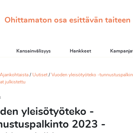
Ohittamaton osa esittävän taiteen
Kansainvälisyys
Hankkeet
Kampanjat
Ajankohtaista
Uutiset
Vuoden yleisötyöteko -tunnustuspalki
t julkistettu
4
den yleisötyöteko -
nustuspalkinto 2023 -