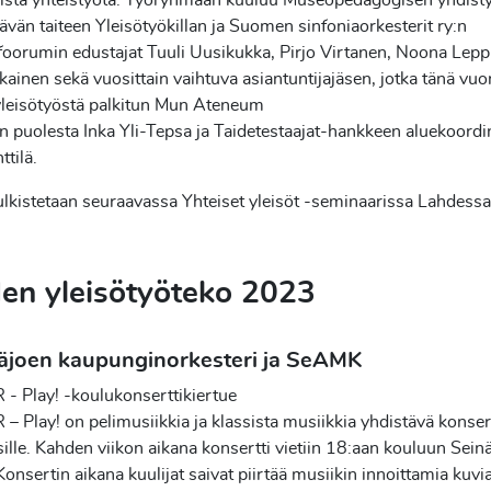
listä yhteistyötä. Työryhmään kuuluu Museopedagogisen yhdisty
ttävän taiteen Yleisötyökillan ja Suomen sinfoniaorkesterit ry:n
foorumin edustajat Tuuli Uusikukka, Pirjo Virtanen, Noona Lepp
kainen sekä vuosittain vaihtuva asiantuntijajäsen, jotka tänä vu
yleisötyöstä palkitun Mun Ateneum
 puolesta Inka Yli-Tepsa ja Taidetestaajat-hankkeen aluekoordi
ttilä.
julkistetaan seuraavassa Yhteiset yleisöt -seminaarissa Lahdessa
en yleisötyöteko 2023
näjoen kaupunginorkesteri ja SeAMK
- Play! -koulukonserttikiertue
 Play! on pelimusiikkia ja klassista musiikkia yhdistävä konser
sille. Kahden viikon aikana konsertti vietiin 18:aan kouluun Sein
 Konsertin aikana kuulijat saivat piirtää musiikin innoittamia kuvia