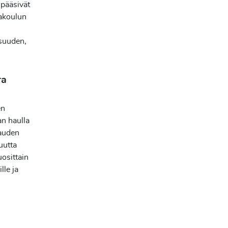
 pääsivät
akoulun
isuuden,
ra
en
an haulla
kauden
uutta
uosittain
lle ja