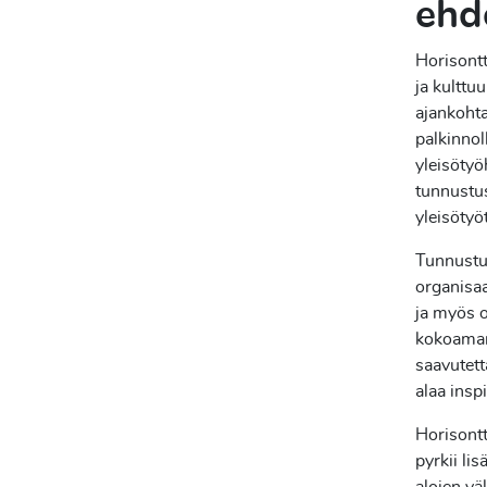
ehdo
Horisont
ja kulttuu
ajankoht
palkinnol
yleisötyö
tunnustu
yleisötyö
Tunnustus
organisaa
ja myös 
kokoaman
saavutett
alaa insp
Horisontt
pyrkii li