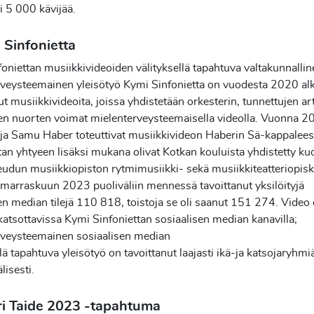
iki 5 000 kävijää.
 Sinfonietta
oniettan musiikkivideoiden välityksellä tapahtuva valtakunnallin
rveysteemainen yleisötyö Kymi Sinfonietta on vuodesta 2020 al
ut musiikkivideoita, joissa yhdistetään orkesterin, tunnettujen art
ten nuorten voimat mielenterveysteemaisella videolla. Vuonna 
 ja Samu Haber toteuttivat musiikkivideon Haberin Sä-kappalees
tan yhtyeen lisäksi mukana olivat Kotkan kouluista yhdistetty ku
udun musiikkiopiston rytmimusiikki- sekä musiikkiteatteriopiske
 marraskuun 2023 puoliväliin mennessä tavoittanut yksilöityjä
en median tilejä 110 818, toistoja se oli saanut 151 274. Video
katsottavissa Kymi Sinfoniettan sosiaalisen median kanavilla;
rveysteemainen sosiaalisen median
llä tapahtuva yleisötyö on tavoittanut laajasti ikä-ja katsojaryhm
lisesti.
ri Taide 2023 -tapahtuma