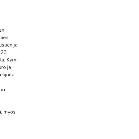
en
kaen
istien ja
2023
ta. Kymi
oro ja
lijoita.
 on
iä, myös