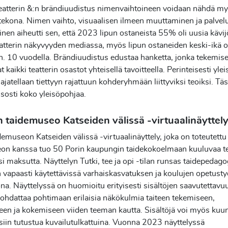
eatterin &:n brändiuudistus nimenvaihtoineen voidaan nähdä m
tekona. Nimen vaihto, visuaalisen ilmeen muuttaminen ja palvel
inen aiheutti sen, että 2023 lipun ostaneista 55% oli uusia kävij
eatterin näkyvyyden mediassa, myös lipun ostaneiden keski-ikä 
n. 10 vuodella. Brändiuudistus edustaa hanketta, jonka tekemis
t kaikki teatterin osastot yhteisellä tavoitteella. Perinteisesti yle
ajatellaan tiettyyn rajattuun kohderyhmään liittyviksi teoiksi. Tä
 isosti koko yleisöpohjaa.
n taidemuseo Katseiden välissä -virtuaalinäyttel
demuseon Katseiden välissä -virtuaalinäyttely, joka on toteutett
on kanssa tuo 50 Porin kaupungin taidekokoelmaan kuuluvaa t
si maksutta. Näyttelyn Tutki, tee ja opi -tilan runsas taidepedag
n vapaasti käytettävissä varhaiskasvatuksen ja koulujen opetust
na. Näyttelyssä on huomioitu erityisesti sisältöjen saavutettavu
johdattaa pohtimaan erilaisia näkökulmia taiteen tekemiseen,
en ja kokemiseen viiden teeman kautta. Sisältöjä voi myös kuun
siin tutustua kuvailutulkattuina. Vuonna 2023 näyttelyssä