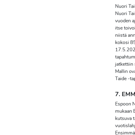
Nuori Ta
Nuori Ta
vuoden aj
itse toiv
niistä an
kokosi 85
17.5.202
tapahtuma
jatketti
Mallin ov
Taide -ta
7. EMM
Espoon Ne
mukaan Es
kutsuva t
vuotislah
Ensimmäi