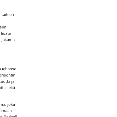
 taiteen
siin
lisätä
n jakama
a tahansa
orisontin
uutta ja
utta sekä
hmä, joka
säämään