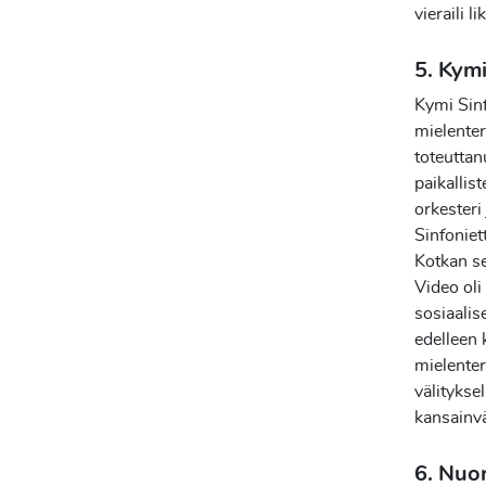
vieraili l
5. Kymi
Kymi Sinf
mielente
toteuttan
paikallis
orkesteri
Sinfoniet
Kotkan se
Video oli
sosiaalis
edelleen 
mielente
välitykse
kansainvä
6. Nuo