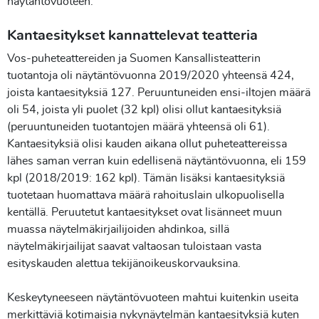
näytäntövuoteen.
Kantaesitykset kannattelevat teatteria
Vos-puheteattereiden ja Suomen Kansallisteatterin
tuotantoja oli näytäntövuonna 2019/2020 yhteensä 424,
joista kantaesityksiä 127. Peruuntuneiden ensi-iltojen määrä
oli 54, joista yli puolet (32 kpl) olisi ollut kantaesityksiä
(peruuntuneiden tuotantojen määrä yhteensä oli 61).
Kantaesityksiä olisi kauden aikana ollut puheteattereissa
lähes saman verran kuin edellisenä näytäntövuonna, eli 159
kpl (2018/2019: 162 kpl). Tämän lisäksi kantaesityksiä
tuotetaan huomattava määrä rahoituslain ulkopuolisella
kentällä. Peruutetut kantaesitykset ovat lisänneet muun
muassa näytelmäkirjailijoiden ahdinkoa, sillä
näytelmäkirjailijat saavat valtaosan tuloistaan vasta
esityskauden alettua tekijänoikeuskorvauksina.
Keskeytyneeseen näytäntövuoteen mahtui kuitenkin useita
merkittäviä kotimaisia nykynäytelmän kantaesityksiä kuten