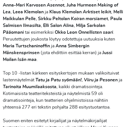
Anna-Mari Karvosen
Asennot
,
Juha Hurmeen
Making of
Lea
,
Leea Klemolan
ja
Klaus Klemolan
Arktiset leikit
,
Melli
Maikkulan
Pelle
,
Sirkku Peltolan
Koiran morsiamet
,
Paula
Salmisen
Ilmasilta
,
Elli Salon
Alina
,
Milja Sarkolan
Pääomani
tai esimerkiksi
Okko Leon
Onnellisten saari
.
Peruutettujen joukosta löytyy odotettuja uutuuksia kuten
Maria Turtschaninoffin
ja
Anna Simbergin
Månskensprinsen
(jota ehdittiin esittää kerran) ja
Jussi
Moilan
Isän maa
.
Top 10 -listan kärkeen esityskertojen mukaan valikoituivat
lastennäytelmät
Tatu ja Patu syömään!
,
Viiru ja Pesonen
ja
Tarinoita Muumilaaksosta
, kaikki dramatisointeja.
Kotimaisista teatteriteksteistä ja näytelmistä 59 oli
dramatisointeja, kun teatterien ohjelmistoissa nähtiin
yhteensä 277 eri tekstin pohjalta 288 esitystuotantoa.
Suomen eniten esitetyt kirjailijat ja näytelmäkirjailijat