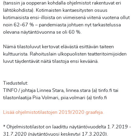
(tanssin ja oopperan kohdalla ohjelmistot rakentuvat eri
lähtökohdista). Kotimaisten kantaesitysten osuus
kotimaisista ensi-illoista on viimeisenä viitenä vuotena ollut
noin 62–67 % – pandemiasta johtuen nyt tarkastelussa
olevana näytäntövuonna se oli 60 %.
Nämä tilastoluvut kertovat elävästä esittävän taiteen
kulttuurista. Rahoituslain ulkopuolisten teatteritoimijoiden
luvut täydentävät näitä tilastoja ensi keväänä.
Tiedustelut:
TINFO / johtaja Linnea Stara, linnea.stara (a) tinfo.fi tai
tilastonlaatija Piia Volmari, piia.volmari (a) tinfo.fi
Lisää ohjelmistotilastojen 2019/2020 graafeja.
* Ohjelmistotilastot on laadittu näytäntövuodelta 1.7.2019 -
31.7.2020 (näytäntövuosi keskeytyi 17.3.2020).