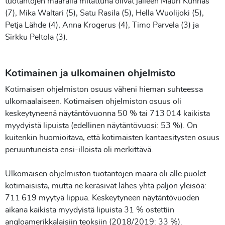
tuotantojen määrällä mitattuna olivat jälleen Mauri Kunnas
(7), Mika Waltari (5), Satu Rasila (5), Hella Wuolijoki (5),
Petja Lähde (4), Anna Krogerus (4), Timo Parvela (3) ja
Sirkku Peltola (3).
Kotimainen ja ulkomainen ohjelmisto
Kotimaisen ohjelmiston osuus väheni hieman suhteessa
ulkomaalaiseen. Kotimaisen ohjelmiston osuus oli
keskeytyneenä näytäntövuonna 50 % tai 713 014 kaikista
myydyistä lipuista (edellinen näytäntövuosi: 53 %). On
kuitenkin huomioitava, että kotimaisten kantaesitysten osuus
peruuntuneista ensi-illoista oli merkittävä.
Ulkomaisen ohjelmiston tuotantojen määrä oli alle puolet
kotimaisista, mutta ne keräsivät lähes yhtä paljon yleisöä:
711 619 myytyä lippua. Keskeytyneen näytäntövuoden
aikana kaikista myydyistä lipuista 31 % ostettiin
angloamerikkalaisiin teoksiin (2018/2019: 33 %).