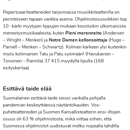
Repertuaariteattereiden tarjonnassa musiikkiteatterilla on
perinteiseen tapaan vankka asema. Ohjelmistosuosikkien top
10 -kärki myytyjen lippujen mukaan koostuikin ulkomaisista
menestysmusikaaleista, kuten
Pieni merenneito
(Andersen
– Wright – Menken) ja
Notre Damen kellonsoittaja
(Hugo –
Parnell – Menken – Schwartz). Kolmen kärkeen ylsi kuitenkin
myös kotimainen Tatu ja Patu syömään! (Havukainen –
Toivonen – Rannila) 37 415 myydyllä lipulla (168
esityskertaa).
Esittävä taide elää
Suomalainen esittävä taide seisoi vankalla pohjalla
pandemian keskeyttäessä näytäntökauden. Vos-
puheteattereiden ja Suomen Kansallisteatterin ensi-iltojen
osuus oli 63 % ohjelmistosta, mikä viittaa siihen, että
Suomessa ohjelmistot uudistuvat melko nopealla tahdilla