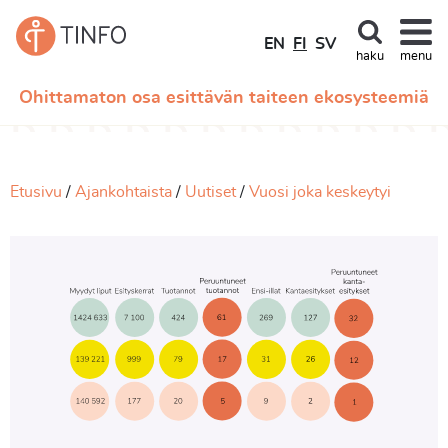
EN
FI
SV
haku
menu
Ohittamaton osa esittävän taiteen ekosysteemiä
Etusivu
Ajankohtaista
Uutiset
Vuosi joka keskeytyi