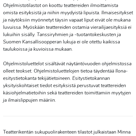
Ohjelmistotilastot on koottu teattereiden ilmoittamista
omista esityksistä ja niihin myydyistä lipuista. Ilmaisesitykset
ja näytöksiin myönnetyt täysin vapaat liput eivät ole mukana
luvuissa. Myöskään teattereiden ostamia vierailijaesityksiä ei
lukuihin sisälly. Tanssiryhmien ja -tuotantokeskusten ja
Suomen Kansallisoopperan lukuja ei ole otettu kaikissa
taulukoissa ja kuvioissa mukaan.
Ohjelmistoluettelot sisältävät näytäntövuoden ohjelmistossa
olleet teokset. Ohjelmistoluettelojen tietoa täydentää Ilona-
esitystietokanta tekijätietoineen. Esitystietokannan
yksityiskohtaiset tiedot esityksistä perustuvat teattereiden
käsiohjelmatietoihin sekä teattereiden toimittamiin myytyjen
ja ilmaislippujen määriin.
Teatterikentän sukupuolirakenteen tilastot julkaistaan Minna