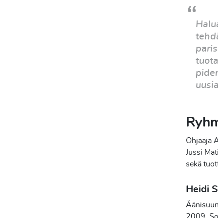
Halu
tehd
paris
tuot
pide
uusia
Ryhm
Ohjaaja A
Jussi Mat
sekä tuot
Heidi S
Äänisuunn
2009. Soi