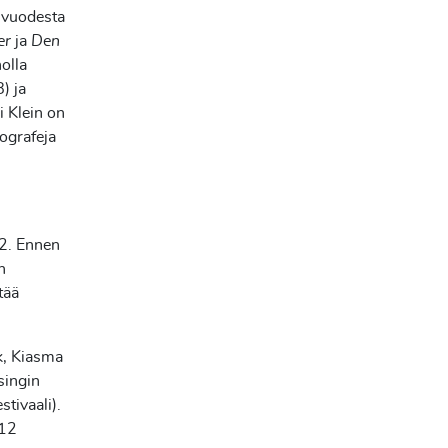
 vuodesta
er
ja
Den
olla
) ja
 Klein on
eografeja
12. Ennen
n
tää
ak, Kiasma
singin
stivaali).
012