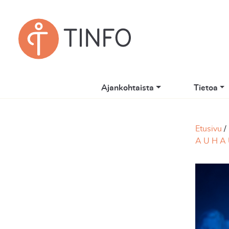
Ajankohtaista
Tietoa
Etusivu
A U H A 