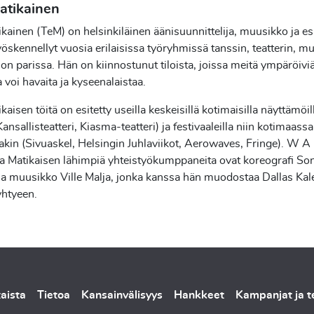
Matikainen
ikainen (TeM) on helsinkiläinen äänisuunnittelija, muusikko ja esi
öskennellyt vuosia erilaisissa työryhmissä tanssin, teatterin, mus
tion parissa. Hän on kiinnostunut tiloista, joissa meitä ympäröivi
a voi havaita ja kyseenalaistaa.
kaisen töitä on esitetty useilla keskeisillä kotimaisilla näyttämöil
ansallisteatteri, Kiasma-teatteri) ja festivaaleilla niin kotimaass
akin (Sivuaskel, Helsingin Juhlaviikot, Aerowaves, Fringe). W 
la Matikaisen lähimpiä yhteistyökumppaneita ovat koreografi So
ja muusikko Ville Malja, jonka kanssa hän muodostaa Dallas Kal
yhtyeen.
aista
Tietoa
Kansainvälisyys
Hankkeet
Kampanjat ja 