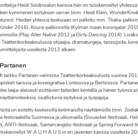
ittelija Heidi Soidinsalon kanssa hän on työskennellyt yhdessä
tien kymmenen esityksen verran (mm.
Heidi Klein
,
WunderKind
turen
). Heidän yhteisiä teoksiaan on palkittu mm. Thalia-palkinn
Kinder
2016), Koura-palkinnolla (
Kylmän maan kuningatar
2018
innoilla (
Play Alter Native
2012 ja
Dirty Dancing
2014). Lisäksi
 Teatterikorkeakoulussa ohjaajia, dramaturgeja, tanssijoita, kor
unnittelijoita vuodesta 2013 alkaen.
 Partanen
fi Jarkko Partanen valmistui Teatterikorkeakoulusta vuonna 20
opiskeli tanssia ja koreografiaa Lontoossa ja Berliinissä. Partane
lee laaja-alaisesti esittävien taiteiden kentällä ja hänen työnsä pi
 näyttämöteoksia, osallistuvia esityksiä ja työpajoja.
töitä on esitetty keskeisillä kotimaisilla näyttämöillä (mm. Zodi
 ja festivaaleilla Suomessa ja ulkomailla (Sivuaskel-festivaali, Hel
ot, ANTI-festivaali, Santarcangelo-festivaali ja Spring Forward-fe
yöskennellyt W A U H A U S:in eri jäsenten kanssa vuodesta 2