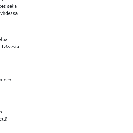
bes sekä
t yhdessä
elua
sityksestä
-
aiteen
n
että