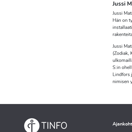
Jussi 
Jussi Mat
Hän on ty
installaa
rakenteit
Jussi Mati
(Zodiak, K
ulkomaill
S:in ohel
Lindfors 
nimisen 
Ajankoht