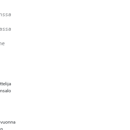
anssa
n
massa
me
telija
insalo
a vuonna
in