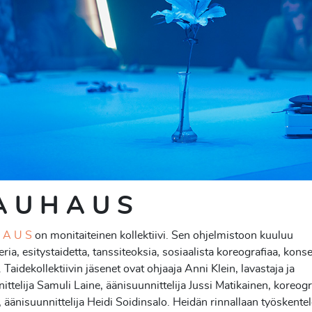
 U H A U S
 A U S
on monitaiteinen kollektiivi. Sen ohjelmistoon kuuluu
eria, esitystaidetta, tanssiteoksia, sosiaalista koreografiaa, konse
. Taidekollektiivin jäsenet ovat ohjaaja Anni Klein, lavastaja ja
ittelija Samuli Laine, äänisuunnittelija Jussi Matikainen, koreogr
 äänisuunnittelija Heidi Soidinsalo. Heidän rinnallaan työskente