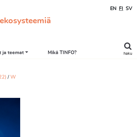
EN
FI
SV
 ekosysteemiä
 ja teemat
Mikä TINFO?
haku
22)
W