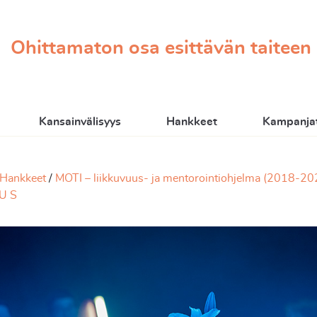
Ohittamaton osa esittävän taiteen
Kansainvälisyys
Hankkeet
Kampanjat
Hankkeet
MOTI – liikkuvuus- ja mentorointiohjelma (2018-20
U S