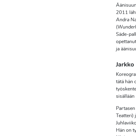
Äänisuunn
2011 läh
Andra Na
(
Wunder
Säde-palk
opettanut
ja äänisu
Jarkko
Koreogra
tätä hän 
työskente
sisällään
Partasen 
Teatteri)
Juhlaviik
Hän on t