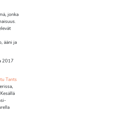
hmä, jonka
maisuus.
elevät
o, ääni ja
na 2017
tu Tants
erissa,
 Kesällä
si-
rella