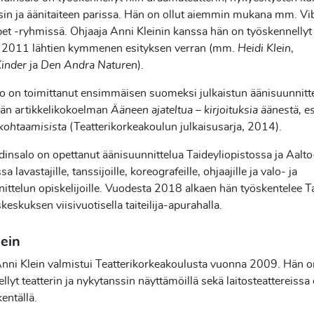
in ja äänitaiteen parissa. Hän on ollut aiemmin mukana mm. Vi
bet -ryhmissä. Ohjaaja Anni Kleinin kanssa hän on työskennelly
 2011 lähtien kymmenen esityksen verran (mm.
Heidi Klein
,
inder
ja
Den Andra Naturen
).
o on toimittanut ensimmäisen suomeksi julkaistun äänisuunnitt
vän artikkelikokoelman
Ääneen ajateltua – kirjoituksia äänestä, e
 kohtaamisista
(Teatterikorkeakoulun julkaisusarja, 2014).
dinsalo on opettanut äänisuunnittelua Taideyliopistossa ja Aalto
sa lavastajille, tanssijoille, koreografeille, ohjaajille ja valo- ja
ittelun opiskelijoille. Vuodesta 2018 alkaen hän työskentelee T
keskuksen viisivuotisella taiteilija-apurahalla.
lein
Anni Klein valmistui Teatterikorkeakoulusta vuonna 2009. Hän o
llyt teatterin ja nykytanssin näyttämöillä sekä laitosteattereissa 
kentällä.