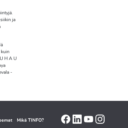
intyjä.
iikin ja
ä
lä
a kuin
A U H A U
nya
evala -
teemat
Mikä TINFO?