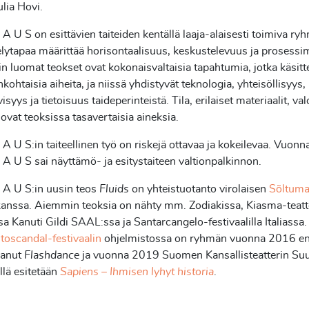
ulia Hovi.
 U S on esittävien taiteiden kentällä laaja-alaisesti toimiva ry
lytapaa määrittää horisontaalisuus, keskustelevuus ja prosessi
vin luomat teokset ovat kokonaisvaltaisia tapahtumia, jotka käsitt
nkohtaisia aiheita, ja niissä yhdistyvät teknologia, yhteisöllisyys,
syys ja tietoisuus taideperinteistä. Tila, erilaiset materiaalit, val
t ovat teoksissa tasavertaisia aineksia.
 U S:in taiteellinen työ on riskejä ottavaa ja kokeilevaa. Vuon
 U S sai näyttämö- ja esitystaiteen valtionpalkinnon.
A U S:in uusin teos
Fluids
on yhteistuotanto virolaisen
Sõltuma
kanssa. Aiemmin teoksia on nähty mm. Zodiakissa, Kiasma-teatt
sa Kanuti Gildi SAAL:ssa ja Santarcangelo-festivaalilla Italiassa.
toscandal-festivaalin
ohjelmistossa on ryhmän vuonna 2016 en
aanut
Flashdance
ja vuonna 2019 Suomen Kansallisteatterin Suu
lä esitetään
Sapiens – Ihmisen lyhyt historia
.