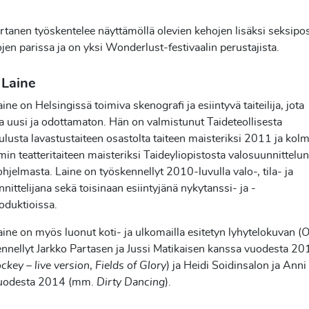
rtanen työskentelee näyttämöllä olevien kehojen lisäksi seksiposi
ojen parissa ja on yksi Wonderlust-festivaalin perustajista.
 Laine
ine on Helsingissä toimiva skenografi ja esiintyvä taiteilija, jota
a uusi ja odottamaton. Hän on valmistunut Taideteollisesta
lusta lavastustaiteen osastolta taiteen maisteriksi 2011 ja kol
 teatteritaiteen maisteriksi Taideyliopistosta valosuunnittelun
hjelmasta. Laine on työskennellyt 2010-luvulla valo-, tila- ja
nittelijana sekä toisinaan esiintyjänä nykytanssi- ja -
roduktioissa.
ine on myös luonut koti- ja ulkomailla esitetyn lyhytelokuvan (
nnellyt Jarkko Partasen ja Jussi Matikaisen kanssa vuodesta 2
ckey – live version
,
Fields of Glory
) ja Heidi Soidinsalon ja Anni
uodesta 2014 (mm.
Dirty Dancing
).