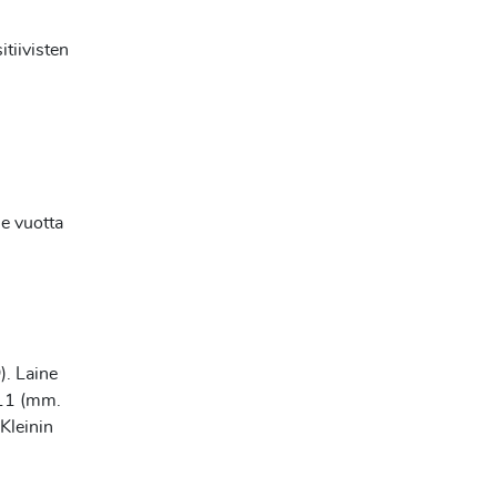
tiivisten
me vuotta
O
). Laine
011 (mm.
 Kleinin