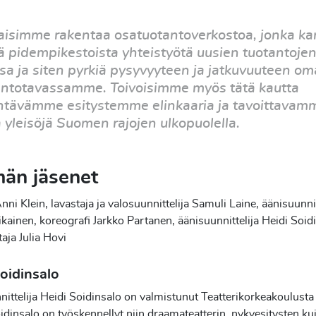
aisimme rakentaa osatuotantoverkostoa, jonka k
ä pidempikestoista yhteistyötä uusien tuotantoje
sa ja siten pyrkiä pysyvyyteen ja jatkuvuuteen o
antotavassamme. Toivoisimme myös tätä kautta
ntävämme esitystemme elinkaaria ja tavoittavam
 yleisöjä Suomen rajojen ulkopuolella.
än jäsenet
nni Klein, lavastaja ja valosuunnittelija Samuli Laine, äänisuunnit
ikainen, koreografi Jarkko Partanen, äänisuunnittelija Heidi Soid
taja Julia Hovi
oidinsalo
ittelija Heidi Soidinsalo on valmistunut Teatterikorkeakoulust
dinsalo on työskennellyt niin draamateatterin, nykyesitysten ku