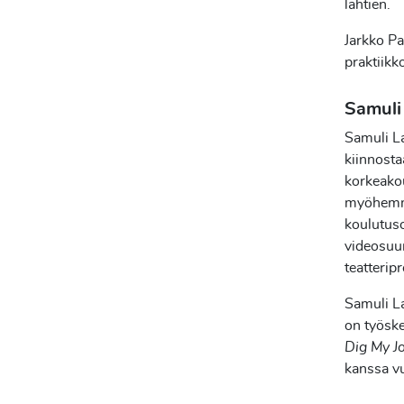
lähtien.
Jarkko Pa
praktiikk
Samuli
Samuli La
kiinnosta
korkeakou
myöhemmin
koulutuso
videosuun
teatterip
Samuli La
on työske
Dig My Jo
kanssa v