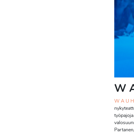
W A
W A U H
nykyteatt
työpajoja
valosuunn
Partanen,