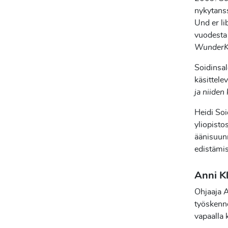
nykytanss
Und er li
vuodesta
WunderK
Soidinsal
käsittele
ja niiden
Heidi Soi
yliopistos
äänisuunn
edistämis
Anni K
Ohjaaja 
työskenne
vapaalla 