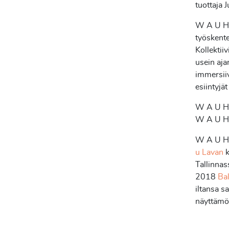
tuottaja J
W A U H A
työskente
Kollektii
usein aja
immersiivi
esiintyjä
W A U H A
W A U H A
W A U H 
u Lavan
Tallinnas
2018
Bal
iltansa s
näyttämöl