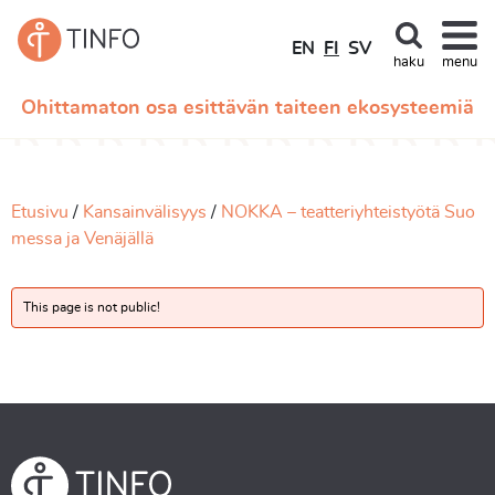
EN
FI
SV
haku
menu
Ohittamaton osa esittävän taiteen ekosysteemiä
Etusivu
Kansainvälisyys
NOKKA – teatteriyhteistyötä Suo
messa ja Venäjällä
This page is not public!