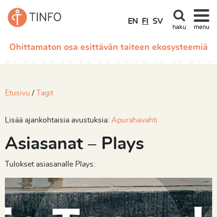
EN
FI
SV
haku
menu
Ohittamaton osa esittävän taiteen ekosysteemiä
Etusivu
Tagit
Lisää ajankohtaisia avustuksia:
Apurahavahti
Asiasanat – Plays
Tulokset asiasanalle
Plays
: