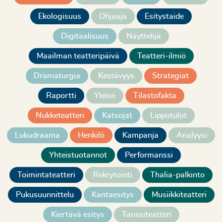
Ekologisuus
Ohjaaja
Esitystaide
Digitaalisuus
Näyttelijä
Maailman teatteripäivä
Teatteri-ilmiö
Dramaturgia
Kestävyys
Strategiat
Raportti
Yleisö
Tilastofakta
Nukketeatteri
Katsojat
Lipputulot
Lukudraama
Henkilö
Kampanja
Analyysi
Yhteistuotannot
Performanssi
Toimintateatteri
Rekrytointi
Thalia-palkinto
Pukusuunnittelu
Kantaesitys
Musiikkiteatteri
Kiertävä esitys
Tanssiteatteri