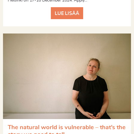
Helsinki on 17-18 December 2024. Apply...
LUE LISÄÄ
The natural world is vulnerable – that’s the