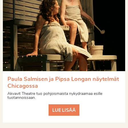
Paula Salmisen ja Pipsa Longan näytelmät
Chicagossa
Akvavit Theatre tuo pohjoismaista nykydraamaa esille
tuotannoissaan.
LUE LISÄÄ