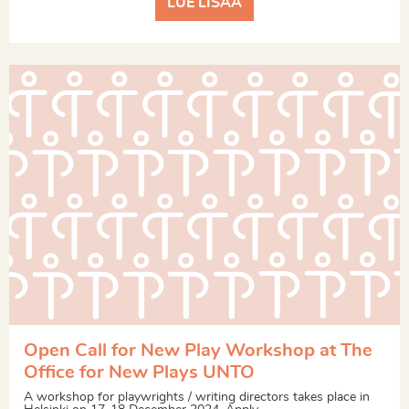
LUE LISÄÄ
Open Call for New Play Workshop at The
Office for New Plays UNTO
A workshop for playwrights / writing directors takes place in