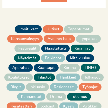
Ilmoitukset
Uutiset
Tapahtumat
Kansainvälisyys
Avoimet haut
Työpaikat
Festivaalit
Haastattelu
Kirjailijat
Näytelmät
Palkinnot
Mitä kuuluu
Apurahat
Kääntäjät
Korona
TINFO
Koulutukset
Tilastot
Hankkeet
Julkaisut
Blogit
Inkluusio
Residenssit
Työpajat
Kannanotot
Drama
Tutkimus
Kesäteatteri
podcast
Kysely
Artikkeli