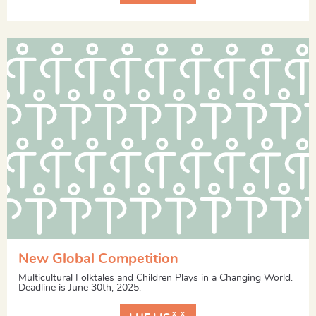
New Global Competition
Multicultural Folktales and Children Plays in a Changing World.
Deadline is June 30th, 2025.