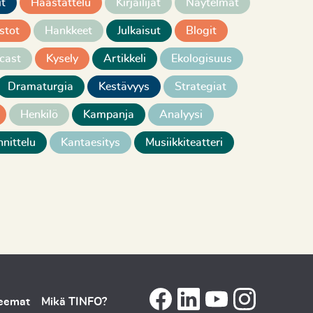
it
Haastattelu
Kirjailijat
Näytelmät
stot
Hankkeet
Julkaisut
Blogit
cast
Kysely
Artikkeli
Ekologisuus
Dramaturgia
Kestävyys
Strategiat
Henkilö
Kampanja
Analyysi
nittelu
Kantaesitys
Musiikkiteatteri
teemat
Mikä TINFO?