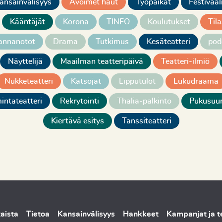
ansainvälisyys
Avoimet haut
Työpaikat
Festivaal
Kääntäjät
Korona
TINFO
Koulutukset
Tila
annanotot
Drama
Tutkimus
Kesäteatteri
pod
Näyttelijä
Maailman teatteripäivä
Teatteri-ilmiö
Nukketeatteri
Katsojat
Lipputulot
Lukudraama
intateatteri
Rekrytointi
Thalia-palkinto
Pukusuun
Kiertävä esitys
Tanssiteatteri
aista
Tietoa
Kansainvälisyys
Hankkeet
Kampanjat ja 