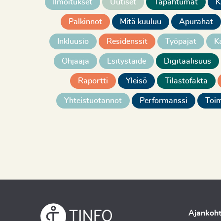
Ilmoitukset
Uutiset
Tapahtumat
K
Palkinnot
Mitä kuuluu
Apurahat
Inkluusio
Residenssit
Työpajat
K
Ohjaaja
Esitystaide
Digitaalisuus
Raportti
Yleisö
Tilastofakta
Yhteistuotannot
Performanssi
Toim
Ajankoht