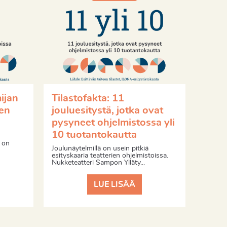
ijan
Tilastofakta: 11
een
jouluesitystä, jotka ovat
pysyneet ohjelmistossa yli
10 tuotantokautta
a on
Joulunäytelmillä on usein pitkiä
esityskaaria teatterien ohjelmistoissa.
Nukketeatteri Sampon Ylläty...
LUE LISÄÄ