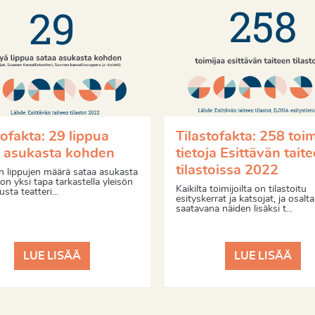
tofakta: 29 lippua
Tilastofakta: 258 toim
a asukasta kohden
tietoja Esittävän tait
tilastoissa 2022
n lippujen määrä sataa asukasta
n yksi tapa tarkastella yleisön
Kaikilta toimijoilta on tilastoitu
sta teatteri...
esityskerrat ja katsojat, ja osalt
saatavana näiden lisäksi t...
LUE LISÄÄ
LUE LISÄÄ