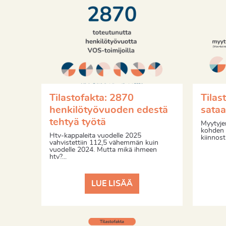
Tilastofakta: 2870
Tilas
henkilötyövuoden edestä
sata
tehtyä työtä
Myytyje
kohden o
Htv-kappaleita vuodelle 2025
kiinnostu
vahvistettiin 112,5 vähemmän kuin
vuodelle 2024. Mutta mikä ihmeen
htv?...
LUE LISÄÄ