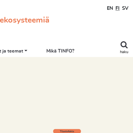
EN
FI
SV
 ekosysteemiä
 ja teemat
Mikä TINFO?
haku