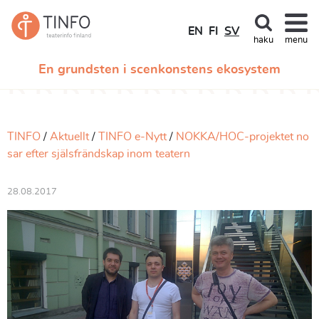
EN
FI
SV
haku
menu
En grundsten i scenkonstens ekosystem
TINFO
Aktuellt
TINFO e-Nytt
NOKKA/HOC-projektet no
sar efter själsfrändskap inom teatern
28.08.2017