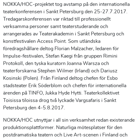
NOKKA/HOC-projektet tog avstamp på den internationella
teaterkonferensen i Sankt Petersburg den 25-27.7.2017.
Tredagarskonferensen var riktad till professionellt
verksamma personer samt teaterstuderande och
arrangerades av Teaterakademin i Sankt Petersburg och
konstfestivalen Access Point. Som utländska
föredragshållare deltog Florian Malzacher, ledaren för
Impulse-festivalen, Stefan Kaegi från gruppen Rimini
Protokoll, den tyska kuratorn Joanna Warsza och
teaterforskarna Stephen Wilmer (Irland) och Dariusz
Kosinski (Polen). Från Finland deltog chefen för Esbo
stadsteater Erik Söderblom och chefen för internationella
ärenden på TINFO, Jukka Hyde Hytti. Teaterkollektivet
Toisissa tiloissa drog två lyckade Vargsafaris i Sankt
Petersburg den 4-5.8.2017.
NOKKA/HOC utnyttjar i all sin verksamhet redan existerande
produktionsplattformer. Naturliga mötesplatser för den
postdramatiska teatern och Live Art-scenen i Finland och