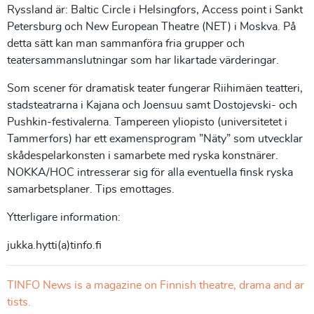
Ryssland är: Baltic Circle i Helsingfors, Access point i Sankt
Petersburg och New European Theatre (NET) i Moskva. På
detta sätt kan man sammanföra fria grupper och
teatersammanslutningar som har likartade värderingar.
Som scener för dramatisk teater fungerar Riihimäen teatteri,
stadsteatrarna i Kajana och Joensuu samt Dostojevski- och
Pushkin-festivalerna. Tampereen yliopisto (universitetet i
Tammerfors) har ett examensprogram ”Näty” som utvecklar
skådespelarkonsten i samarbete med ryska konstnärer.
NOKKA/HOC intresserar sig för alla eventuella finsk ryska
samarbetsplaner. Tips emottages.
Ytterligare information:
jukka.hytti(a)tinfo.fi
TINFO News is a magazine on Finnish theatre, drama and ar
tists.