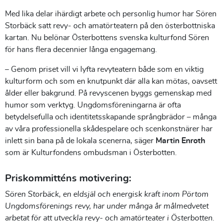
Med lika delar ihärdigt arbete och personlig humor har Sören
Storbäck satt revy- och amatörteatern på den österbottniska
kartan. Nu belönar Österbottens svenska kulturfond Sören
för hans flera decennier långa engagemang.
– Genom priset vill vi lyfta revyteatern både som en viktig
kulturform och som en knutpunkt där alla kan mötas, oavsett
ålder eller bakgrund. På revyscenen byggs gemenskap med
humor som verktyg. Ungdomsföreningarna är ofta
betydelsefulla och identitetsskapande språngbrädor – många
av våra professionella skådespelare och scenkonstnärer har
inlett sin bana på de lokala scenerna, säger
Martin Enroth
som är Kulturfondens ombudsman i Österbotten.
Priskommitténs motivering:
Sören
Storbäck
, en eldsjäl och energisk kraft inom Pörtom
Ungdomsförenings revy, har under många år målmedvetet
arbetat för att utveckla revy- och amatörteater
i Österbotten.