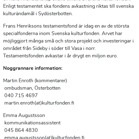
Enligt testamentet ska fondens avkastning riktas till svenska
kulturändamål i Sydösterbotten.
Frans Henriksons testamentsfond är idag en av de största
specialfonderna inom Svenska kulturfonden. Arvet har
möjliggjort många små och stora projekt och investeringar i
området från Sideby i söder till Vasa i norr.
Testamentsfonden avkastar i år drygt en miljon euro.
N
oggrannare information:
Martin Enroth (kommentarer)
ombudsman, Österbotten
040 715 4697
martin.enroth(at)kulturfonden.fi
Emma Augustsson
kommunikationsassistent
045 864 4830
emma.augustsson(at)kulturfonden.fi