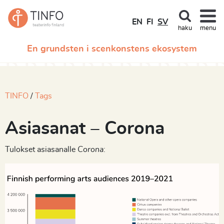
EN
FI
SV
haku
menu
En grundsten i scenkonstens ekosystem
TINFO
Tags
Asiasanat – Corona
Tulokset asiasanalle
Corona
: