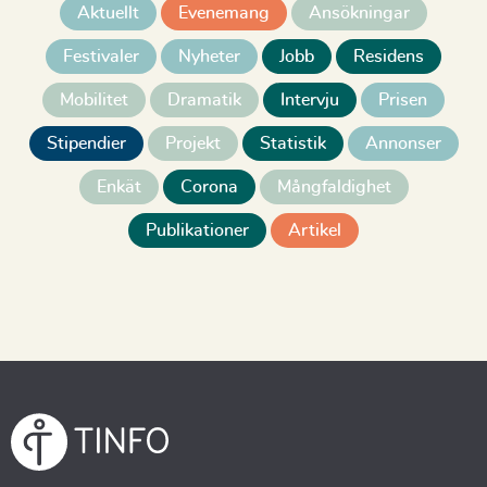
Aktuellt
Evenemang
Ansökningar
Festivaler
Nyheter
Jobb
Residens
Mobilitet
Dramatik
Intervju
Prisen
Stipendier
Projekt
Statistik
Annonser
Enkät
Corona
Mångfaldighet
Publikationer
Artikel