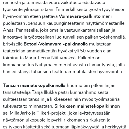
rennosta ja toimivasta vuorovaikutusta edistävästä
työskentelyilmapiiristään. Esimerkillisestä työstä työyhteisön
hyvinvoinnin eteen jaettava
Voimavara-palkinto
meni
puolestaan Joensuun kaupunginteatterin näyttämömestarille
Anssi Pennaselle, joka omalla vastuunkantamisellaan ja
innostavalla työotteellaan luo turvallisen paikan työskennellä.
Erityisellä
Betoni-Voimavara -palkinnolla
muistetaan
teatterialan ammattikentän hyväksi yli 50 vuoden ajan
toiminutta Marja-Leena Niittymäkeä. Palkinto on
kunnianosoitus Niittymäen merkittävästä elämäntyöstä, jolla
hän edistänyt tuhansien teatteriammattilaisten hyvinvointia.
Tanssin mainetekopalkinnolla
huomioitiin pitkän linjan
tanssitaiteilija Tanja Illukka paitsi kunnianhimoisesta
suhteestaan tanssiin ja liikkeeseen niin myös työilmapiiriä
tukevasta toiminnastaan.
Sirkuksen mainetekopalkinnon
sai Milla Jarko ja Tiikeri-projekti, joka levittäytyessään
näyttämön ulkopuolelle pyrkii rikkomaan sirkuksen ja
esityksen käsitettä sekä tuomaan läpinäkyvyyttä ja herkkyyttä