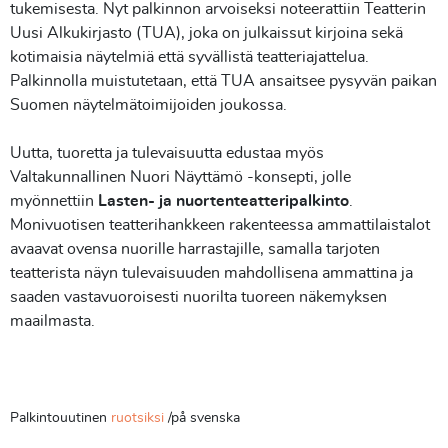
tukemisesta. Nyt palkinnon arvoiseksi noteerattiin Teatterin
Uusi Alkukirjasto (TUA), joka on julkaissut kirjoina sekä
kotimaisia näytelmiä että syvällistä teatteriajattelua.
Palkinnolla muistutetaan, että TUA ansaitsee pysyvän paikan
Suomen näytelmätoimijoiden joukossa.
Uutta, tuoretta ja tulevaisuutta edustaa myös
Valtakunnallinen Nuori Näyttämö -konsepti, jolle
myönnettiin
Lasten- ja nuortenteatteripalkinto
.
Monivuotisen teatterihankkeen rakenteessa ammattilaistalot
avaavat ovensa nuorille harrastajille, samalla tarjoten
teatterista näyn tulevaisuuden mahdollisena ammattina ja
saaden vastavuoroisesti nuorilta tuoreen näkemyksen
maailmasta.
Palkintouutinen
ruotsiksi
/på svenska