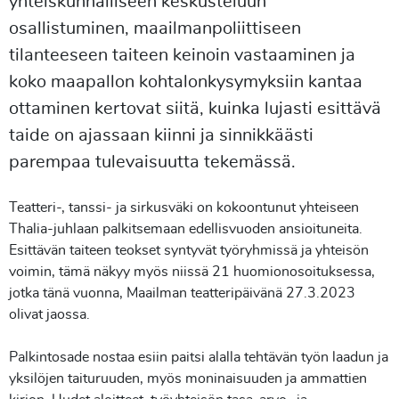
yhteiskunnalliseen keskusteluun
osallistuminen, maailmanpoliittiseen
tilanteeseen taiteen keinoin vastaaminen ja
koko maapallon kohtalonkysymyksiin kantaa
ottaminen kertovat siitä, kuinka lujasti esittävä
taide on ajassaan kiinni ja sinnikkäästi
parempaa tulevaisuutta tekemässä.
Teatteri-, tanssi- ja sirkusväki on kokoontunut yhteiseen
Thalia-juhlaan palkitsemaan edellisvuoden ansioituneita.
Esittävän taiteen teokset syntyvät työryhmissä ja yhteisön
voimin, tämä näkyy myös niissä 21 huomionosoituksessa,
jotka tänä vuonna, Maailman teatteripäivänä 27.3.2023
olivat jaossa.
Palkintosade nostaa esiin paitsi alalla tehtävän työn laadun ja
yksilöjen taituruuden, myös moninaisuuden ja ammattien