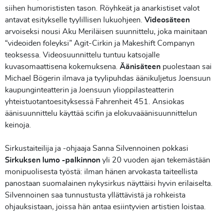
siihen humorististen tason. Röyhkeät ja anarkistiset valot
antavat esitykselle tyylillisen lukuohjeen.
Videosäteen
arvoiseksi nousi Aku Meriläisen suunnittelu, joka mainitaan
“videoiden foleyksi” Agit-Cirkin ja Makeshift Companyn
teoksessa. Videosuunnittelu tuntuu katsojalle
kuvasomaattisena kokemuksena.
Äänisäteen
puolestaan sai
Michael Bögerin ilmava ja tyylipuhdas äänikuljetus Joensuun
kaupunginteatterin ja Joensuun ylioppilasteatterin
yhteistuotantoesityksessä Fahrenheit 451. Ansiokas
äänisuunnittelu käyttää scifin ja elokuvaäänisuunnittelun
keinoja.
Sirkustaiteilija ja -ohjaaja Sanna Silvennoinen pokkasi
Sirkuksen lumo -palkinnon
yli 20 vuoden ajan tekemästään
monipuolisesta työstä: ilman hänen arvokasta taiteellista
panostaan suomalainen nykysirkus näyttäisi hyvin erilaiselta.
Silvennoinen saa tunnustusta yllättävistä ja rohkeista
ohjauksistaan, joissa hän antaa esiintyvien artistien loistaa.