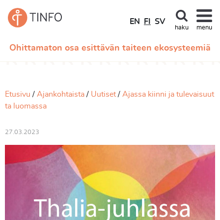
EN
FI
SV
haku
menu
Ohittamaton osa esittävän taiteen ekosysteemiä
Etusivu
Ajankohtaista
Uutiset
Ajassa kiinni ja tulevaisuut
ta luomassa
27.03.2023