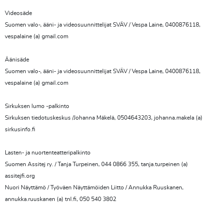
Videosäde
Suomen valo-, ääni- ja videosuunnittelijat SVÄV / Vespa Laine, 0400876118,
vespalaine (a) gmail.com
Äänisäde
Suomen valo-, ääni- ja videosuunnittelijat SVÄV / Vespa Laine, 0400876118,
vespalaine (a) gmail.com
Sirkuksen lumo -palkinto
Sirkuksen tiedotuskeskus /Johanna Mäkelä, 0504643203, johanna.makela (a)
sirkusinfo.fi
Lasten- ja nuortenteatteripalkinto
Suomen Assitej ry. / Tanja Turpeinen, 044 0866 355, tanja.turpeinen (a)
assitejfi.org
Nuori Näyttämö / Työväen Näyttämöiden Liitto / Annukka Ruuskanen,
annukka.ruuskanen (a) tnl.fi, 050 540 3802