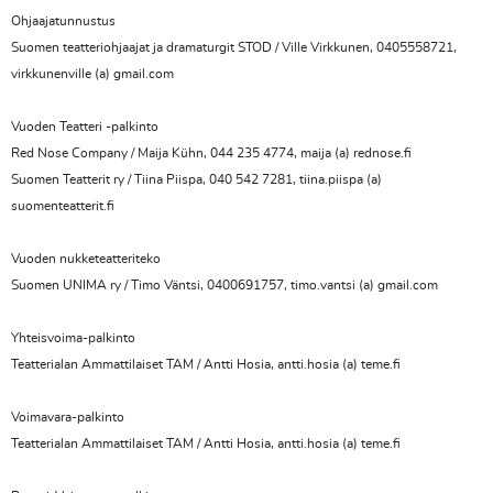
Ohjaajatunnustus
Suomen teatteriohjaajat ja dramaturgit STOD / Ville Virkkunen, 0405558721,
virkkunenville (a) gmail.com
Vuoden Teatteri -palkinto
Red Nose Company / Maija Kühn, 044 235 4774, maija (a) rednose.fi
Suomen Teatterit ry / Tiina Piispa, 040 542 7281, tiina.piispa (a)
suomenteatterit.fi
Vuoden nukketeatteriteko
Suomen UNIMA ry / Timo Väntsi, 0400691757, timo.vantsi (a) gmail.com
Yhteisvoima-palkinto
Teatterialan Ammattilaiset TAM / Antti Hosia, antti.hosia (a) teme.fi
Voimavara-palkinto
Teatterialan Ammattilaiset TAM / Antti Hosia, antti.hosia (a) teme.fi