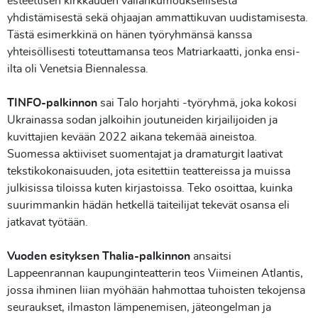
esteettisen kirkkauden vallankumouksellisesta
yhdistämisestä sekä ohjaajan ammattikuvan uudistamisesta.
Tästä esimerkkinä on hänen työryhmänsä kanssa
yhteisöllisesti toteuttamansa teos Matriarkaatti, jonka ensi-
ilta oli Venetsia Biennalessa.
TINFO-palkinnon
sai Talo horjahti -työryhmä, joka kokosi
Ukrainassa sodan jalkoihin joutuneiden kirjailijoiden ja
kuvittajien kevään 2022 aikana tekemää aineistoa.
Suomessa aktiiviset suomentajat ja dramaturgit laativat
tekstikokonaisuuden, jota esitettiin teattereissa ja muissa
julkisissa tiloissa kuten kirjastoissa. Teko osoittaa, kuinka
suurimmankin hädän hetkellä taiteilijat tekevät osansa eli
jatkavat työtään.
Vuoden esityksen Thalia-palkinnon
ansaitsi
Lappeenrannan kaupunginteatterin teos Viimeinen Atlantis,
jossa ihminen liian myöhään hahmottaa tuhoisten tekojensa
seuraukset, ilmaston lämpenemisen, jäteongelman ja