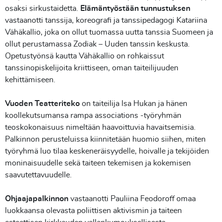
osaksi sirkustaidetta.
Elämäntyöstään tunnustuksen
vastaanotti tanssija, koreografi ja tanssipedagogi Katariina
Vähäkallio, joka on ollut tuomassa uutta tanssia Suomeen ja
ollut perustamassa Zodiak – Uuden tanssin keskusta.
Opetustyönsä kautta Vähäkallio on rohkaissut
tanssinopiskelijoita kriittiseen, oman taiteilijuuden
kehittämiseen.
Vuoden Teatteriteko
on taiteilija Isa Hukan ja hänen
koollekutsumansa rampa associations -työryhmän
teoskokonaisuus nimeltään haavoittuvia havaitsemisia.
Palkinnon perusteluissa kiinnitetään huomio siihen, miten
työryhmä luo tilaa keskeneräisyydelle, hoivalle ja tekijöiden
moninaisuudelle sekä taiteen tekemisen ja kokemisen
saavutettavuudelle.
Ohjaajapalkinnon
vastaanotti Pauliina Feodoroff omaa
luokkaansa olevasta poliittisen aktivismin ja taiteen