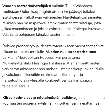
Vuoden teatterinäyttelijäksi
valittiin Tuula Väänänen
roolistaan Oulun kaupunginteatterin En päässyt Juliaksi -
esityksessä. Palkittavan valinneiden Näyttelijäliiton jäsenten
mukaan hän on inspiroiva ja tinkimätön teatterintekijä, joka
jakaa osaamistaan ja johtaa esimerkillään. Kollegat kuvaavat
Väänästä pohjoisen lahjaksi teatteritaiteelle.
Rohkea pioneerityö ja ideasta toteutukseen viedyt teot saivat
aikaan uutta teatterialalle.
Vuoden nukketeatteritekona
palkittiin Metropolitan Puppets ry:n perustama
Nukketeatteritalo Helsingin Pakilassa. Alan ammattilaisten
verkoston aikaansaannos mahdollistaa pääkaupunkiseudulla
ja valtakunnallisestikin nukketeatterille esitys- ja
harjoitustiloja ja yleisölle konkreettisen paikan saapua
taidelajin äärelle.
Kiitos kotimaisesta näytelmästä -palkinto
jaetaan ansioista
kotimaisten uusien näytelmien kirjoittamisen ja esittämisen