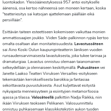
luontokadon. Yleisöäänestyksessä 957 antoi esitykselle
äänensä, osa kertoo nähneensä sen moneen kertaan, koska
“teatteriesitys sai katsojan ajattelemaan päällään eikä
persiillään”.
Esittävän taiteen esteettiseen kokemiseen vaikuttaa monien
ammattiosaajien joukko. Viiden Säde-palkinnon rypäs kertoo
omalta osaltaan alan monitaiteisuudesta.
Lavastussäteen
sai Aino Koski Oulun kaupunginteatterin Jäniksen vuoden
runsaudensarvimaisesta lavastuksesta, joka tukee tarinaa ja
dramaturgiaa. Lavastus onnistuu olemaan taianomainen
selkeydellään ja olennaiseen keskittymällä.
Pukusäteen
vei
Janette Laakso Teatteri Viiruksen Versailles-esitykseen
tekemästään kerroksellisesta barokkia ja fantasiaa
sekoittavasta puvustuksesta. Asut kuljettavat esitystä
nykyajasta menneisyyteen ja esiintyjien metamorfoosia
ajassa ja tilassa.
Valosäteellä
palkittiin Nadja Räikkä, niin
ikään Viiruksen teokseen Pelikanen. Valosuunnittelu
onnistuu puhkaisemaan klassikkotekstiin aukon tuoden