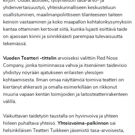
kirjon. Uudet aloitteet, työyhteisön tasa-arvo- ja
yhdenvertaisuustyö, yhteiskunnalliseen keskusteluun
osallistuminen, maailmanpoliittiseen tilanteeseen taiteen
keinoin vastaaminen ja koko maapallon kohtalonkysymyksiin
kantaa ottaminen kertovat siitä, kuinka lujasti esittävä taide
on ajassaan kiinni ja sinnikkäästi parempaa tulevaisuutta
tekemässä.
Vuoden Teatteri -tittelin
arvoiseksi valittiin Red Nose
Company, jonka toiminnassa vahva ja itsenäinen taidevisio
yhdistyy nöyrään ajatukseen erilaisten yleisöjen
kohtaamisesta. Ilman omaa näyttämöä toimiva teatteri on
kiertänyt ahkerasti ja omalla esimerkillään on rikkonut
muuria vapaan kentän toimijoiden ja laitosteatterirakenteen
välillä.
Vaikuttavan taidetyön taustalla on hyvinvoiva ja yhteen
hiileen puhaltava yhteisö.
Yhteisvoima-palkinnon
sai
helsinkiläisen Teatteri Tuikkeen jäsenistö tasa-arvoisesta,