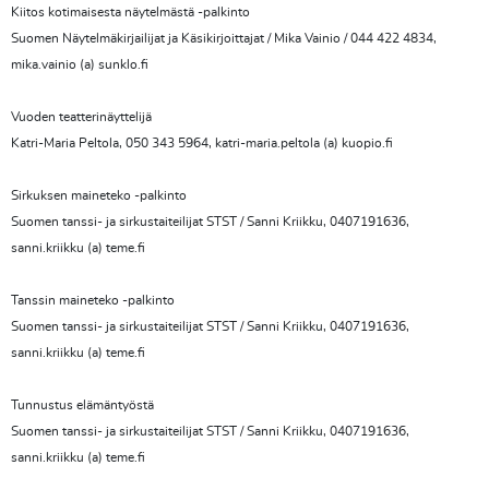
Kiitos kotimaisesta näytelmästä -palkinto
Suomen Näytelmäkirjailijat ja Käsikirjoittajat / Mika Vainio / 044 422 4834,
mika.vainio (a) sunklo.fi
Vuoden teatterinäyttelijä
Katri-Maria Peltola, 050 343 5964, katri-maria.peltola (a) kuopio.fi
Sirkuksen maineteko -palkinto
Suomen tanssi- ja sirkustaiteilijat STST / Sanni Kriikku, 0407191636,
sanni.kriikku (a) teme.fi
Tanssin maineteko -palkinto
Suomen tanssi- ja sirkustaiteilijat STST / Sanni Kriikku, 0407191636,
sanni.kriikku (a) teme.fi
Tunnustus elämäntyöstä
Suomen tanssi- ja sirkustaiteilijat STST / Sanni Kriikku, 0407191636,
sanni.kriikku (a) teme.fi