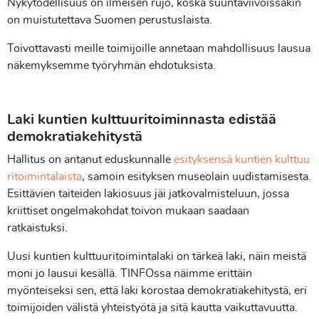
Nykytodellisuus on ilmeisen rujo, koska suuntaviivoissakin
on muistutettava Suomen perustuslaista.
Toivottavasti meille toimijoille annetaan mahdollisuus lausua
näkemyksemme työryhmän ehdotuksista.
Laki kuntien kulttuuritoiminnasta edistää
demokratiakehitystä
Hallitus on antanut eduskunnalle
esityksensä kuntien kulttuu
ritoimintalaista
, samoin esityksen museolain uudistamisesta.
Esittävien taiteiden lakiosuus jäi jatkovalmisteluun, jossa
kriittiset ongelmakohdat toivon mukaan saadaan
ratkaistuksi.
Uusi kuntien kulttuuritoimintalaki on tärkeä laki, näin meistä
moni jo lausui kesällä. TINFOssa näimme erittäin
myönteiseksi sen, että laki korostaa demokratiakehitystä, eri
toimijoiden välistä yhteistyötä ja sitä kautta vaikuttavuutta.