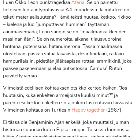
Luen Okko Leon punktragediaa
Ateria
. Se on painettu
tietoisen luotaantyöntävässä A4-muodossa. Ja mitä kertoo
teksti materiaalisuutena? Tämä teksti huutaa, katkoo, rikkoo
– kielenä ja luo ”jumputtavan huminan” täyttämän
äänimaisemana, Leon sanoin se on ”maailmankaikkeuden
masiinan ääni”. Se on numeroita, aikana, tilausvuoroina,
hintoina, potenssina, hätänumerona. Tässä maailmassa
ulostetaan, paskaa sataa taivaasta, desinfioidaan, räitään
hampurilaisiin, pidetään jääkaapissa rottaa lemmikkinä, joka
pääsee pakenemaan ja elää putkistossa. Camus´n Ruton
päivitetty versio.
Viimeistä edellisen kohtauksen otsikko kertoo kaiken: ”Jos
huutaisin, kuka enkelten armeijoista kuulisi minut?” ja
parenteesi kertoo enkelten sotajoukon laskeutuvan taivaasta.
Viimeinen kohtaus on Turtlesin
Happy together
(1967).
Ei tässä ole Benjaminin Ajan enkeliä, joka muuttaisi julman
historian suunnan kuten Pipsa Longan Toisessa luonnossa.
Näen Aterian rinnakkaisteoksena Pipsa Lonkan näytelmälle.