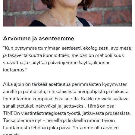
Arvomme ja asenteemme
“
Kun pystymme toimimaan eettisesti, ekologisesti, avoimesti
ja tasavertaisuutta kunnioittaen, meidän on mahdollisuus
saavuttaa ja säilyttää palvelujemme käyttäjäkunnan
luottamus
.”
Aika ajoin on tärkeää asettautua perimmäisten kysymysten
äärelle ja pohtia sitä, minkälaisesta arvopohjasta ja etiikasta
toimintamme kumpuaa. Eikä se riitä. Kaikki on vielä saatava
sanallistetuksi, näkyväksi ja jaettavaksi. Tämä on osa
TINFOn viestintästrategisesta työstä, jatkuvasta prosessista.
Tässä olemme nyt – hereillä ja liikkeellä monin tavoin.
Luottamusta tehdään joka päivä. Yritämme olla arvojen
arvoisia.