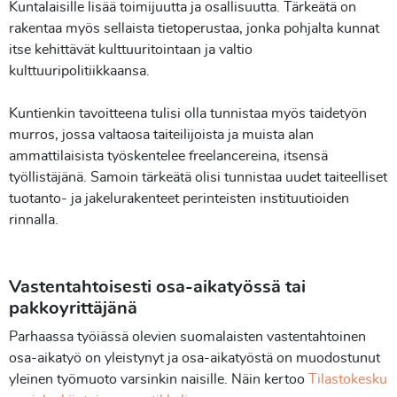
Kuntalaisille lisää toimijuutta ja osallisuutta. Tärkeätä on
rakentaa myös sellaista tietoperustaa, jonka pohjalta kunnat
itse kehittävät kulttuuritointaan ja valtio
kulttuuripolitiikkaansa.
Kuntienkin tavoitteena tulisi olla tunnistaa myös taidetyön
murros, jossa valtaosa taiteilijoista ja muista alan
ammattilaisista työskentelee freelancereina, itsensä
työllistäjänä. Samoin tärkeätä olisi tunnistaa uudet taiteelliset
tuotanto- ja jakelurakenteet perinteisten instituutioiden
rinnalla.
Vastentahtoisesti osa-aikatyössä tai
pakkoyrittäjänä
Parhaassa työiässä olevien suomalaisten vastentahtoinen
osa-aikatyö on yleistynyt ja osa-aikatyöstä on muodostunut
yleinen työmuoto varsinkin naisille. Näin kertoo
Tilastokesku