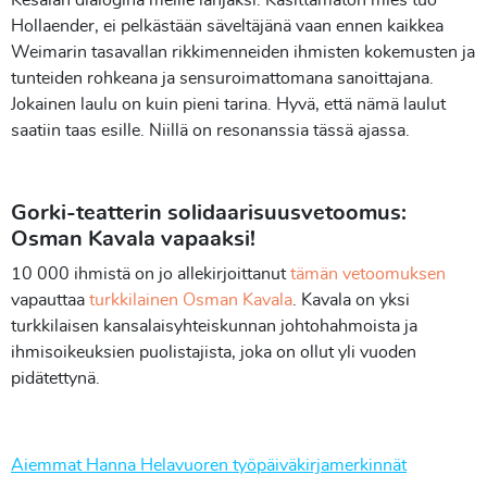
Hollaender, ei pelkästään säveltäjänä vaan ennen kaikkea
Weimarin tasavallan rikkimenneiden ihmisten kokemusten ja
tunteiden rohkeana ja sensuroimattomana sanoittajana.
Jokainen laulu on kuin pieni tarina. Hyvä, että nämä laulut
saatiin taas esille. Niillä on resonanssia tässä ajassa.
Gorki-teatterin solidaarisuusvetoomus:
Osman Kavala vapaaksi!
10 000 ihmistä on jo allekirjoittanut
tämän vetoomuksen
vapauttaa
turkkilainen Osman Kavala
. Kavala on yksi
turkkilaisen kansalaisyhteiskunnan johtohahmoista ja
ihmisoikeuksien puolistajista, joka on ollut yli vuoden
pidätettynä.
Aiemmat Hanna Helavuoren työpäiväkirjamerkinnät