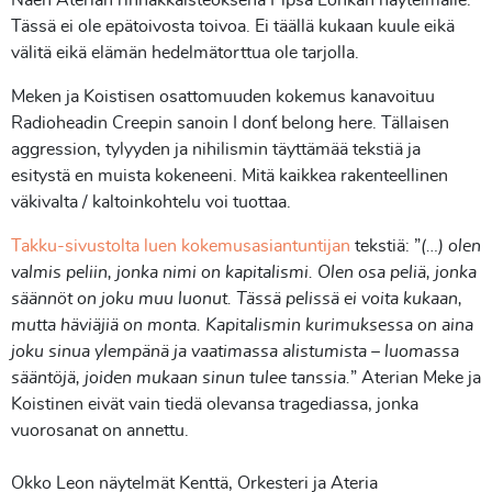
Tässä ei ole epätoivosta toivoa. Ei täällä kukaan kuule eikä
välitä eikä elämän hedelmätorttua ole tarjolla.
Meken ja Koistisen osattomuuden kokemus kanavoituu
Radioheadin Creepin sanoin I don´t belong here. Tällaisen
aggression, tylyyden ja nihilismin täyttämää tekstiä ja
esitystä en muista kokeneeni. Mitä kaikkea rakenteellinen
väkivalta / kaltoinkohtelu voi tuottaa.
Takku-sivustolta luen kokemusasiantuntijan
tekstiä: ”
(…) olen
valmis peliin, jonka nimi on kapitalismi. Olen osa peliä, jonka
säännöt on joku muu luonut. Tässä pelissä ei voita kukaan,
mutta häviäjiä on monta. Kapitalismin kurimuksessa on aina
joku sinua ylempänä ja vaatimassa alistumista – luomassa
sääntöjä, joiden mukaan sinun tulee tanssia.
” Aterian Meke ja
Koistinen eivät vain tiedä olevansa tragediassa, jonka
vuorosanat on annettu.
Okko Leon näytelmät Kenttä, Orkesteri ja Ateria