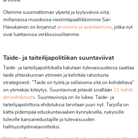
Olemme suunnattoman ylpeitä ja tyytyväisiä siitä,
millaisessa muodossa viestintäpäällikkömme Sari
Havukainen on kirjannut
arvomme ja asenteemme
, jotka nyt
ovat luettavissa verkkosivuiltamme.
Taide- ja taiteilijapolitiikan suuntaviivat
Taide- ja taiteilijapolitiikalla halutaan tulevaisuudessa saattaa
taide yhteiskunnan ytimeen ja kehittää rahoitusta
strategisesti. ”Taide on työtä ja sellaisena sitä on kohdeltava”
on ytimekäs kiteytys. Suuntaviivat pitävät sisällään
21 kehitt
ämisehdotusta
. Suuntaviivoja on ilo lukea. Taide- ja
taiteilijapoliittisia ehdotuksia tarvitaan juuri nyt. Tarjolla on
kättä pidempää eduskuntavaalien kynnyksellä, nykyisille
tuleville kansanedustajille ja tulevaisuuden
hallitusohjelmatavoitteiksi.