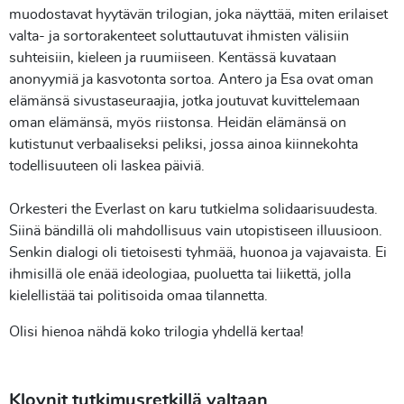
muodostavat hyytävän trilogian, joka näyttää, miten erilaiset
valta- ja sortorakenteet soluttautuvat ihmisten välisiin
suhteisiin, kieleen ja ruumiiseen. Kentässä kuvataan
anonyymiä ja kasvotonta sortoa. Antero ja Esa ovat oman
elämänsä sivustaseuraajia, jotka joutuvat kuvittelemaan
oman elämänsä, myös riistonsa. Heidän elämänsä on
kutistunut verbaaliseksi peliksi, jossa ainoa kiinnekohta
todellisuuteen oli laskea päiviä.
Orkesteri the Everlast on karu tutkielma solidaarisuudesta.
Siinä bändillä oli mahdollisuus vain utopistiseen illuusioon.
Senkin dialogi oli tietoisesti tyhmää, huonoa ja vajavaista. Ei
ihmisillä ole enää ideologiaa, puoluetta tai liikettä, jolla
kielellistää tai politisoida omaa tilannetta.
Olisi hienoa nähdä koko trilogia yhdellä kertaa!
Klovnit tutkimusretkillä valtaan