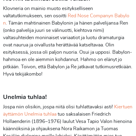
Klovneria on mainio muoto esitykselliseen
valtatutkimukseen, sen osoitti
Red Nose Companyn Babylo
n
. Tämän mahtinainen Babylonin ja hänen palvelijansa Ren
(onko palvelija juuri se välinuotti, kiehtova nimi)
valtasuhteiden moninaiset variaatiot ja luotu dramaturgia
ovat naurua ja oivallusta herättävää katseltavaa. Olin
esityksessä, jossa oli paljon nuoria. Osui ja upposi. Babylon-
hahmoa en ole aiemmin kohdannut. Hahmo on elänyt jo
pitkään. Toivon, että Babylon ja Re jatkavat tutkimusretkiään.
Hyvä tekijäkombo!
Unelmia tuhlaa!
Jospa niin olisikin, jospa niitä olisi tuhlattavaksi asti!
Kiertuen
äyttämön Unelmia tuhlaa
tuo saksalaisen Friedrich
Hollaenderin (1896–1976) laulut Vesa Tapio Valon hienoina
käännöksinä ja ohjauksena Nora Raikamon ja Tuomas
Kesälän dialogina meille lahjaksi. Käsittämätön mies tuo