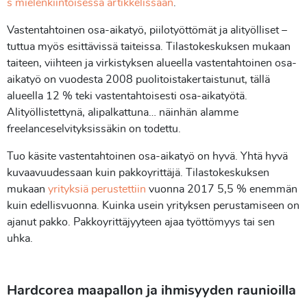
s mielenkiintoisessa artikkelissaan
.
Vastentahtoinen osa-aikatyö, piilotyöttömät ja alityölliset –
tuttua myös esittävissä taiteissa. Tilastokeskuksen mukaan
taiteen, viihteen ja virkistyksen alueella vastentahtoinen osa-
aikatyö on vuodesta 2008 puolitoistakertaistunut, tällä
alueella 12 % teki vastentahtoisesti osa-aikatyötä.
Alityöllistettynä, alipalkattuna… näinhän alamme
freelanceselvityksissäkin on todettu.
Tuo käsite vastentahtoinen osa-aikatyö on hyvä. Yhtä hyvä
kuvaavuudessaan kuin pakkoyrittäjä. Tilastokeskuksen
mukaan
yrityksiä perustettiin
vuonna 2017 5,5 % enemmän
kuin edellisvuonna. Kuinka usein yrityksen perustamiseen on
ajanut pakko. Pakkoyrittäjyyteen ajaa työttömyys tai sen
uhka.
Hardcorea maapallon ja ihmisyyden raunioilla