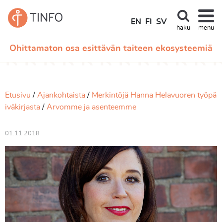
EN
FI
SV
haku
menu
Ohittamaton osa esittävän taiteen ekosysteemiä
Etusivu
Ajankohtaista
Merkintöjä Hanna Helavuoren työpä
iväkirjasta
Arvomme ja asenteemme
01.11.2018