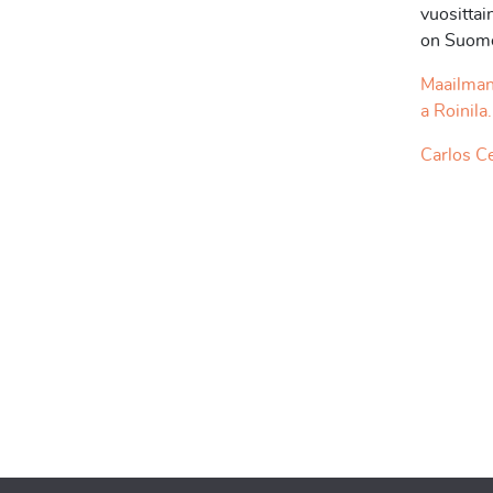
vuosittai
on Suomen
Maailman 
a Roinila.
Carlos Ce