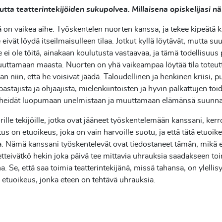
tta teatterintekijöiden sukupolvea. Millaisena opiskelijasi nä
on vaikea aihe. Työskentelen nuorten kanssa, ja tekee kipeätä 
 eivät löydä itseilmaisulleen tilaa. Jotkut kyllä löytävät, mutta su
lle ei ole töitä, ainakaan koulutusta vastaavaa, ja tämä todellisuus
uttamaan maasta. Nuorten on yhä vaikeampaa löytää tila toteut
an niin, että he voisivat jäädä. Taloudellinen ja henkinen kriisi, p
pastajista ja ohjaajista, mielenkiintoisten ja hyvin palkattujen tö
 heidät luopumaan unelmistaan ja muuttamaan elämänsä suunna
orille tekijöille, jotka ovat jääneet työskentelemään kanssani, kerr
tus on etuoikeus, joka on vain harvoille suotu, ja että tätä etuoike
. Nämä kanssani työskentelevät ovat tiedostaneet tämän, mikä e
 etteivätkö hekin joka päivä tee mittavia uhrauksia saadakseen to
ina. Se, että saa toimia teatterintekijänä, missä tahansa, on ylellisy
 etuoikeus, jonka eteen on tehtävä uhrauksia.