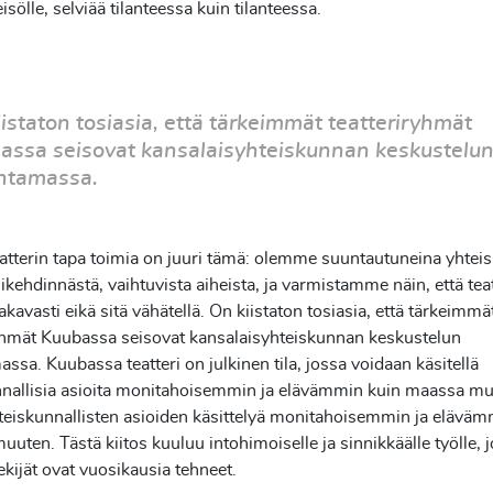
isölle, selviää tilanteessa kuin tilanteessa.
istaton tosiasia, että tärkeimmät teatteriryhmät
assa seisovat kansalaisyhteiskunnan keskustelu
intamassa.
tterin tapa toimia on juuri tämä: olemme suuntautuneina yhtei
liikehdinnästä, vaihtuvista aiheista, ja varmistamme näin, että teat
akavasti eikä sitä vähätellä. On kiistaton tosiasia, että tärkeimmä
ryhmät Kuubassa seisovat kansalaisyhteiskunnan keskustelun
assa. Kuubassa teatteri on julkinen tila, jossa voidaan käsitellä
nnallisia asioita monitahoisemmin ja elävämmin kuin maassa mu
eiskunnallisten asioiden käsittelyä monitahoisemmin ja eläväm
uten. Tästä kiitos kuuluu intohimoiselle ja sinnikkäälle työlle, j
tekijät ovat vuosikausia tehneet.