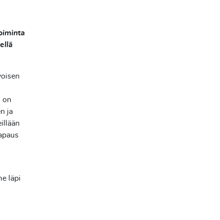
toiminta
ellä
voisen
i on
n ja
illään
vapaus
e läpi