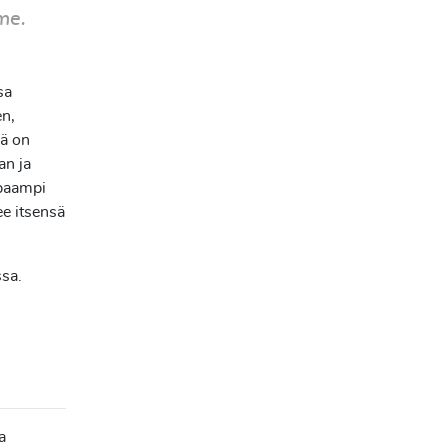
me.
sa
en,
lä on
an ja
apaampi
ee itsensä
ssa.
a