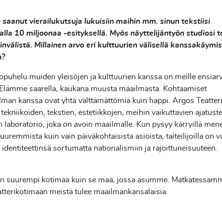
saanut vierailukutsuja lukuisiin maihin mm. sinun tekstiisi
lla 10 miljoonaa -esityksellä. Myös näyttelijäntyön studiosi 
nvälistä. Millainen arvo eri kulttuurien välisellä kanssakäymis
n?
puhelu muiden yleisöjen ja kulttuurien kanssa on meille ensiar
. Elämme saarella, kaukana muusta maailmasta. Kohtaamiset
man kanssa ovat yhtä välttämättömiä kuin happi. Argos Teatter
 tekniikoiden, tekstien, estetiikkojen, meihin vaikuttavien ajatuste
n laboratorio, joka on avoin maailmalle. Kun pysyy kärryillä mene
suuremmista kuin vain päiväkohtaisista asioista, taiteilijoilla on 
 identiteettinsä sortumatta nationalismiin ja rajoittuneisuuteen.
 on suurempi kotimaa kuin se maa, jossa asumme. Matkatessamm
tterikotimaan meistä tulee maailmankansalaisia.