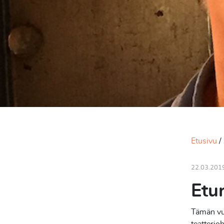
Etusivu
22.03.201
Etu
Tämän vuo