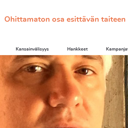
Ohittamaton osa esittävän taiteen
Kansainvälisyys
Hankkeet
Kampanjat