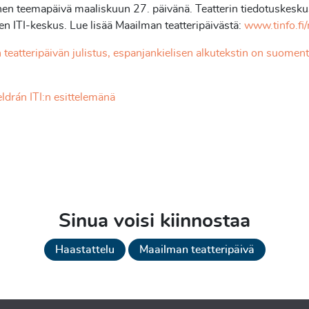
nen teemapäivä maaliskuun 27. päivänä. Teatterin tiedotuskesk
 ITI-keskus. Lue lisää Maailman teatteripäivästä:
www.tinfo.fi
teatteripäivän julistus, espanjankielisen alkutekstin on suoment
ldrán ITI:n esittelemänä
Sinua voisi kiinnostaa
Haastattelu
Maailman teatteripäivä