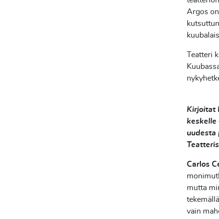
teatterioh
Argos on 
kutsuttun
kuubalais
Teatteri 
Kuubassa
nykyhetke
Kirjoitat
keskelle
uudesta 
Teatteri
Carlos C
monimutka
mutta min
tekemällä
vain mahd