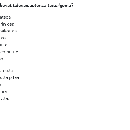
kevät tulevaisuutensa taiteilijoina?
katsoa
urin osa
 pakottaa
taa
uute
iden puute
n.
on että
utta pitää
i
imia
yttä,