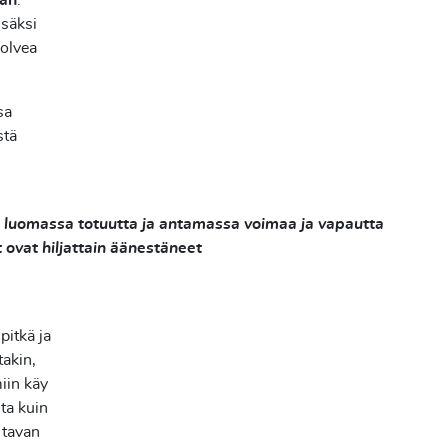
rán
.
isäksi
polvea
sa
stä
 on luomassa totuutta ja antamassa voimaa ja vapautta
ovat hiljattain äänestäneet
pitkä ja
takin,
miin käy
nta kuin
 tavan