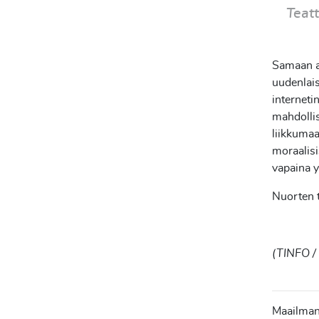
Teat
Samaan ai
uudenlais
interneti
mahdolli
liikkumaa
moraalisi
vapaina y
Nuorten t
(TINFO /
Maailman 