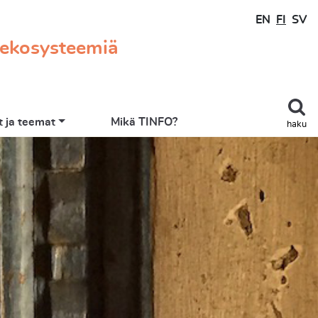
EN
FI
SV
 ekosysteemiä
 ja teemat
Mikä TINFO?
haku
EN
FI
SV