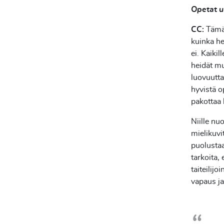
Opetat uu
CC:
Tämä 
kuinka he
ei. Kaiki
heidät mu
luovuutta
hyvistä o
pakottaa
Niille nu
mielikuvi
puolustaa
tarkoita,
taiteilijo
vapaus ja