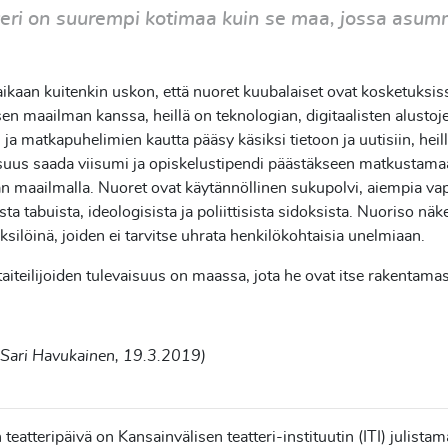
teri on suurempi kotimaa kuin se maa, jossa asum
kaan kuitenkin uskon, että nuoret kuubalaiset ovat kosketuksis
en maailman kanssa, heillä on teknologian, digitaalisten alustoj
n ja matkapuhelimien kautta pääsy käsiksi tietoon ja uutisiin, heil
suus saada viisumi ja opiskelustipendi päästäkseen matkustama
n maailmalla. Nuoret ovat käytännöllinen sukupolvi, aiempia v
sta tabuista, ideologisista ja poliittisista sidoksista. Nuoriso näk
ksilöinä, joiden ei tarvitse uhrata henkilökohtaisia unelmiaan.
aiteilijoiden tulevaisuus on maassa, jota he ovat itse rakentama
 Sari Havukainen, 19.3.2019)
teatteripäivä on Kansainvälisen teatteri-instituutin (ITI) julistam