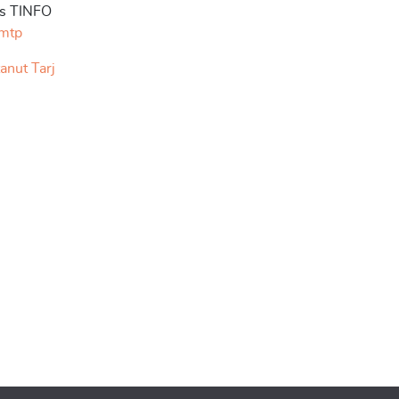
us TINFO
/mtp
anut Tarj