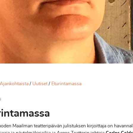
Ajankohtaista
Uutiset
Eturintamassa
9
rintamassa
den Maailman teatteripäivän julistuksen kirjoittaja on havanna