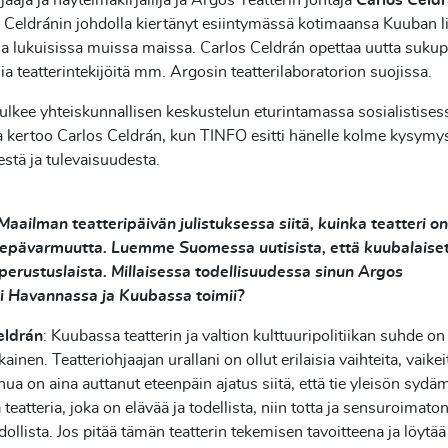
jaaja ja näytelmäkirjailija ja Argos Teatterin johtaja
Carlos Celd
Celdránin johdolla kiertänyt esiintymässä kotimaansa Kuuban l
a lukuisissa muissa maissa. Carlos Celdrán opettaa uutta suku
ia teatterintekijöitä mm. Argosin teatterilaboratorion suojissa.
kulkee yhteiskunnallisen keskustelun eturintamassa sosialistises
 kertoo Carlos Celdrán, kun TINFO esitti hänelle kolme kysymy
stä ja tulevaisuudesta.
 Maailman teatteripäivän julistuksessa siitä, kuinka teatteri
 epävarmuutta. Luemme Suomessa uutisista, että kuubalaiset 
perustuslaista. Millaisessa todellisuudessa sinun Argos
si Havannassa ja Kuubassa toimii?
eldrán
: Kuubassa teatterin ja valtion kulttuuripolitiikan suhde on 
inen. Teatteriohjaajan urallani on ollut erilaisia vaihteita, vaikei
ua on aina auttanut eteenpäin ajatus siitä, että tie yleisön sydä
 teatteria, joka on elävää ja todellista, niin totta ja sensuroimato
ollista. Jos pitää tämän teatterin tekemisen tavoitteena ja löytää