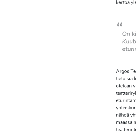
kertoa yle
On ki
Kuub
etur
Argos Tea
tietoisia 
otetaan v
teatteri
eturintam
yhteisku
nähdä yht
maassa mu
teatterin