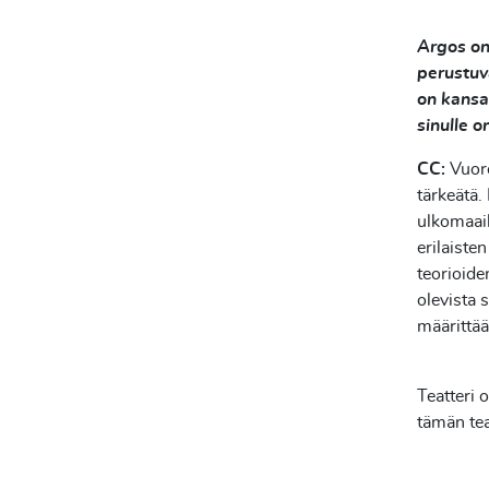
Argos on 
perustuva
on kansai
sinulle o
CC:
Vuoro
tärkeätä
ulkomaail
erilaisten
teorioide
olevista 
määrittää
Teatteri
tämän tea