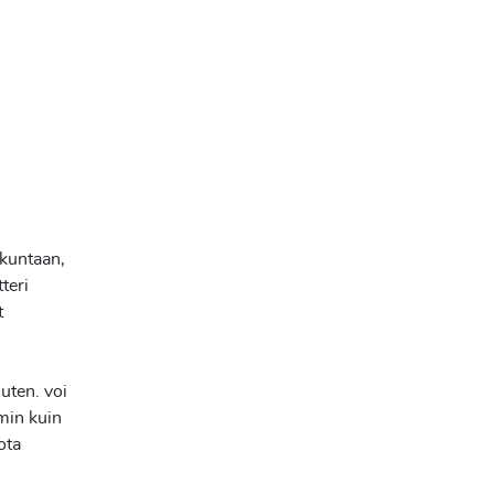
n
skuntaan,
teri
t
uten. voi
min kuin
ota