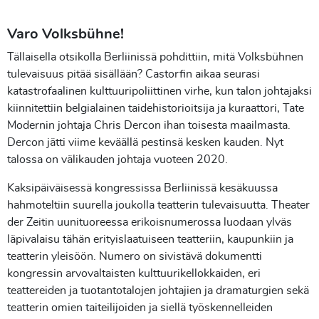
Varo Volksbühne!
Tällaisella otsikolla Berliinissä pohdittiin, mitä Volksbühnen
tulevaisuus pitää sisällään? Castorfin aikaa seurasi
katastrofaalinen kulttuuripoliittinen virhe, kun talon johtajaksi
kiinnitettiin belgialainen taidehistorioitsija ja kuraattori, Tate
Modernin johtaja Chris Dercon ihan toisesta maailmasta.
Dercon jätti viime keväällä pestinsä kesken kauden. Nyt
talossa on välikauden johtaja vuoteen 2020.
Kaksipäiväisessä kongressissa Berliinissä kesäkuussa
hahmoteltiin suurella joukolla teatterin tulevaisuutta. Theater
der Zeitin uunituoreessa erikoisnumerossa luodaan ylväs
läpivalaisu tähän erityislaatuiseen teatteriin, kaupunkiin ja
teatterin yleisöön. Numero on sivistävä dokumentti
kongressin arvovaltaisten kulttuurikellokkaiden, eri
teattereiden ja tuotantotalojen johtajien ja dramaturgien sekä
teatterin omien taiteilijoiden ja siellä työskennelleiden