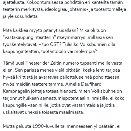
ajattelusta. Kokoontumisessa pohdittiin eri kanteilta tämän
teatterin merkitystä, ideologiaa, johtamis- ja tuotantomalleja
ja yleisösuhdetta.
Mitä kaikkea myytti pitänyt sisällään? Mikä oli tuon
”vastakaupunginteatterin” itseymmärrys, millaisia sen
työskentelytavat, – tuo OST? Tulisiko Volksbühnen olla
kaupunginteatteri, tuotantotalo vai molempia?
Tämä uusi Theater der Zeitin numero tupsahti meille vasta
eilen. Sen parissa menee vielä pitkään, koska lehti tarjoaa
hyvää kriittistä ja avartavaa pallotteluseinää pohdittaessa
myös meidän teattereitamme. Amelie Deuflhard,
Kampnagelin johtaja toteaa hienosti, miten Volksbühne on
tarjonnut huikean samastumispotentiaalin ihmisille, ei koko
kaupungille vaan niille, jotka ovat vastarintaisia ja jotka
uskaltavat uneksia toisesta maailmasta.
Mutta paluuta 1990-luvulle tai menneeseen ylipäätään, ei