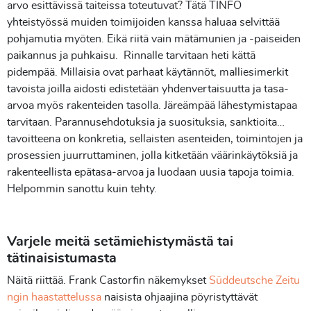
arvo esittävissä taiteissa toteutuvat? Tätä TINFO
yhteistyössä muiden toimijoiden kanssa haluaa selvittää
pohjamutia myöten. Eikä riitä vain mätämunien ja -paiseiden
paikannus ja puhkaisu. Rinnalle tarvitaan heti kättä
pidempää. Millaisia ovat parhaat käytännöt, malliesimerkit
tavoista joilla aidosti edistetään yhdenvertaisuutta ja tasa-
arvoa myös rakenteiden tasolla. Järeämpää lähestymistapaa
tarvitaan. Parannusehdotuksia ja suosituksia, sanktioita…
tavoitteena on konkretia, sellaisten asenteiden, toimintojen ja
prosessien juurruttaminen, jolla kitketään väärinkäytöksiä ja
rakenteellista epätasa-arvoa ja luodaan uusia tapoja toimia.
Helpommin sanottu kuin tehty.
Varjele meitä setämiehistymästä tai
tätinaisistumasta
Näitä riittää. Frank Castorfin näkemykset
Süddeutsche Zeitu
ngin haastattelussa
naisista ohjaajina pöyristyttävät