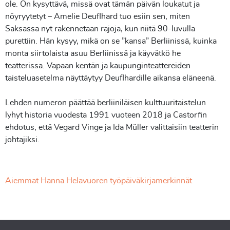
ole. On kysyttävä, missä ovat tämän päivän loukatut ja
nöyryytetyt – Amelie Deuflhard tuo esiin sen, miten
Saksassa nyt rakennetaan rajoja, kun niitä 90-luvulla
purettiin. Hän kysyy, mikä on se ”kansa” Berliinissä, kuinka
monta siirtolaista asuu Berliinissä ja käyvätkö he
teatterissa. Vapaan kentän ja kaupunginteattereiden
taisteluasetelma näyttäytyy Deuflhardille aikansa eläneenä.
Lehden numeron päättää berliiniläisen kulttuuritaistelun
lyhyt historia vuodesta 1991 vuoteen 2018 ja Castorfin
ehdotus, että Vegard Vinge ja Ida Müller valittaisiin teatterin
johtajiksi.
Aiemmat Hanna Helavuoren työpäiväkirjamerkinnät