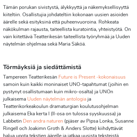
Tämän porukan sivistystä, älykkyyttä ja näkemyksellisyyttä
kiiteltiin. Osallistujia johdateltiin kokonaan uusien asioiden
äärelle sekä esityksinä että puheenvuoroina. Rohkeata
näkökulman rajausta, taiteellista kuratointia, yhteistyötä. On
vain kiitettävä Teatterikesän taiteellista työryhmää ja Uuden
näytelmän ohjelmaa sekä Maria Säköä.
Törmäyksiä ja siedättämistä
Tampereen Teatterikesän
Future is Present -kokonaisuus
samoin kuin kaikki moninaiset UNO-tapahtumat (joihin en
pystynyt osallistumaan kuin mikro-osalta) ja UNOn
julkaisema
Uuden näytelmän antologia
ja
Teatterikorkeakoulun dramaturgian koulutusohjelman
julkaisema Eka kerta I (II-osa on tulossa syyskuussa) ja
Labbetin
Den andra naturen
(pjäser av Pipsa Lonka, Susanne
Ringell och Joakimn Groth & Anders Slotte) kiihdyttävät
halua upota tekstien äärelle ja jatkaa uusista teksteistä