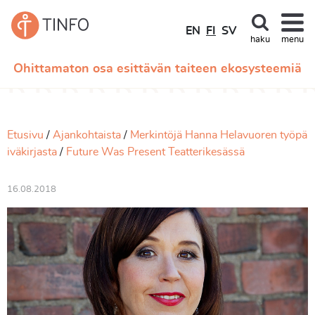
EN
FI
SV
haku
menu
Ohittamaton osa esittävän taiteen ekosysteemiä
Etusivu
Ajankohtaista
Merkintöjä Hanna Helavuoren työpä
iväkirjasta
Future Was Present Teatterikesässä
16.08.2018