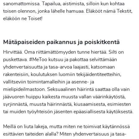
sanomattomissa. Tapailua, aistimista, silloin kun kohtaa
toisen olennon, jonka lähelle hamuaa. Eläkööt nämä Tekstit,
eläköön ne Toiset!
Mätäpaiseiden paikannus ja poiskitkentä
Hirvittää. Oma riittämättömyyden tunne hiertää. Silti on
puskettava. #MeToo kutsuu ja pakottaa selvittämään
yhdenvertaisuutta ja tasa-arvoa laajasti, katsomaan
rakenteisiin, koulutuksen luomiin tekijäidentiteetteihin,
vallitseviin toimintamalleihin ja asenne- ja
mielipideilmastoon. Seksuaalinen häirintä saattaa olla vain
jäävuoren huippu kaikesta muusta vallan väärinkäytöstä,
syrjinnästä, muusta häirinnästä, kiusaamisesta, esimiesten
tai muiden työyhteisön jäsenten epäasiallisesta käytöksestä.
Meillä on liuta lakeja, mutta miten ne toimivat käytännössä
esittävien taiteiden alalla? Miten yhdenvertaisuus ja tasa-