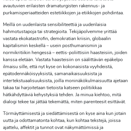
avautuvien erilaisten dramaturgisten rakennus- ja
purkamisperiaatteiden estetiikkojen ja etiikkojen pohdintaa.
Meillä on uudenlaista sensibiliteettiä ja uudenlaisia
hahmotustapoja tai strategioita. Tekijäpolvemme yrittää
vastata ekokatastrofin, demokratian kriisin, globaalin
kapitalismin keskellä – usein posthumanismin ja
normikritiikin hengessä – eettis-poliittisiin haasteisiin, joiden
kanssa eletään. Vastata haasteisiin on säälittävän epäkelpo
ilmaisu sille, että nyt kyse on kokonaisista vyyhdeistä,
epätodennäköisyyksistä, samanaikaisuuksista ja
intertekstuaalisuuksista, joilla moninäkökulmaisuutta ajetaan
takaa tai harjoitetaan tietoista katseen politiikkaa
hätkähdyttäviä kehystyksiä tehden. Ja minua kiehtoo, mitä
dialogi tekee tai jättää tekemättä, miten parenteesit esittävät.
Törmäyttämisestä ja siedättämisestä on kyse aina kun jotain
uutta ja odottamatonta kohtaa, kun kohtaa tekstejä, joissa
ajattelu, affektit ja tunnot ovat näkymättömissä ja