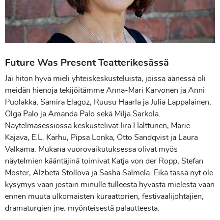
Future Was Present Teatterikesässä
Jäi hiton hyvä mieli yhteiskeskusteluista, joissa äänessä oli
meidän hienoja tekijöitämme Anna-Mari Karvonen ja Anni
Puolakka, Samira Elagoz, Ruusu Haarla ja Julia Lappalainen,
Olga Palo ja Amanda Palo sekä Milja Sarkola.
Näytelmäsessiossa keskustelivat Iira Halttunen, Marie
Kajava, E.L. Karhu, Pipsa Lonka, Otto Sandqvist ja Laura
Valkama. Mukana vuorovaikutuksessa olivat myös
näytelmien kääntäjinä toimivat Katja von der Ropp, Stefan
Moster, Alzbeta Stollova ja Sasha Salmela. Eikä tässä nyt ole
kysymys vaan jostain minulle tulleesta hyvästä mielestä vaan
ennen muuta ulkomaisten kuraattorien, festivaalijohtajien,
dramaturgien jne. myönteisestä palautteesta.