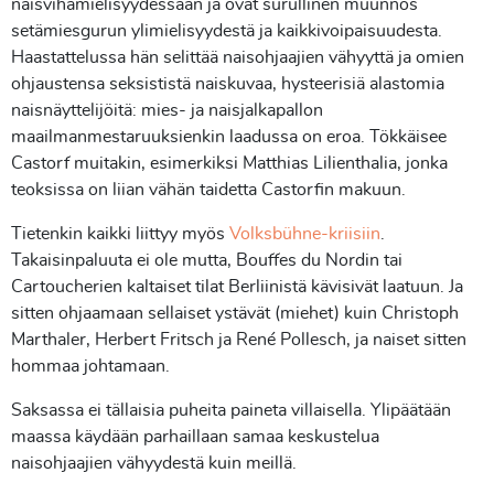
naisvihamielisyydessään ja ovat surullinen muunnos
setämiesgurun ylimielisyydestä ja kaikkivoipaisuudesta.
Haastattelussa hän selittää naisohjaajien vähyyttä ja omien
ohjaustensa seksististä naiskuvaa, hysteerisiä alastomia
naisnäyttelijöitä: mies- ja naisjalkapallon
maailmanmestaruuksienkin laadussa on eroa. Tökkäisee
Castorf muitakin, esimerkiksi Matthias Lilienthalia, jonka
teoksissa on liian vähän taidetta Castorfin makuun.
Tietenkin kaikki liittyy myös
Volksbühne-kriisiin
.
Takaisinpaluuta ei ole mutta, Bouffes du Nordin tai
Cartoucherien kaltaiset tilat Berliinistä kävisivät laatuun. Ja
sitten ohjaamaan sellaiset ystävät (miehet) kuin Christoph
Marthaler, Herbert Fritsch ja René Pollesch, ja naiset sitten
hommaa johtamaan.
Saksassa ei tällaisia puheita paineta villaisella. Ylipäätään
maassa käydään parhaillaan samaa keskustelua
naisohjaajien vähyydestä kuin meillä.