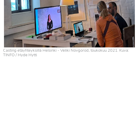
Casting etäyhteyksillä Helsinki - Veliki Novgorod, toukokuu 2021. Kuva:
TINFO / Hyde Hytti