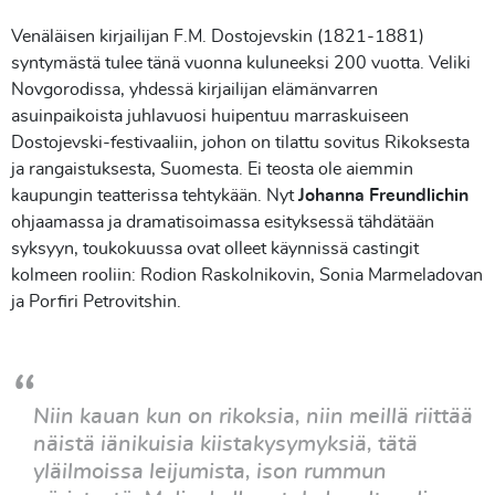
Venäläisen kirjailijan F.M. Dostojevskin (1821-1881)
syntymästä tulee tänä vuonna kuluneeksi 200 vuotta. Veliki
Novgorodissa, yhdessä kirjailijan elämänvarren
asuinpaikoista juhlavuosi huipentuu marraskuiseen
Dostojevski-festivaaliin, johon on tilattu sovitus Rikoksesta
ja rangaistuksesta, Suomesta. Ei teosta ole aiemmin
kaupungin teatterissa tehtykään. Nyt
Johanna Freundlichin
ohjaamassa ja dramatisoimassa esityksessä tähdätään
syksyyn, toukokuussa ovat olleet käynnissä castingit
kolmeen rooliin: Rodion Raskolnikovin, Sonia Marmeladovan
ja Porfiri Petrovitshin.
Niin kauan kun on rikoksia, niin meillä riittää
näistä iänikuisia kiistakysymyksiä, tätä
yläilmoissa leijumista, ison rummun