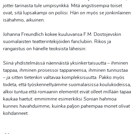
jottei tarinasta tule umpisynkkä. Mitä angstisempia toiset
ovat, sitä lupsakampi on poliisi. Hän on myös se jonkinlainen
isähahmo, aikuinen.
Johanna Freundlich kokee kuuluvansa F.M. Dostojevskin
suomalaisten teatterintekijöiden fanclubiin. Rikos ja
rangaistus on hänelle teoksista läheisin:
Siinä yhdistelmässä näennäistä yksinkertaisuutta – ihminen
tappaa, ihminen prosessoi tappaneensa, ihminen tunnustaa
– ja sitten tietenkin valtavaa kompleksisuutta. Pakko myös
todeta, että työskenneltyämme suomalaisissa koulukodeissa,
alkoi tuntua että romaanin elementit eivät olleet millään tapaa
kaukaa haetut: emmimme esimerkiksi Sonian hahmoa
kunnes havahduimme, kuinka paljon pahempaa monet olivat
kohdanneet.