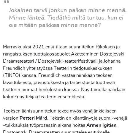
Jokainen tarvii jonkun paikan minne mennä.
Minne lähteä. Tiedätkö miltä tuntuu, kun ei
ole mitään paikkaa minne mennä?
Marraskuuksi 2021 ensi-iltaan suunnitellun Rikoksen ja
rangaistuksen tuottajaosapuolet Akateeminen Dostojevski
Draamateatteri / Dostojevski-teatterifestivaali ja Johanna
Freundlich yhteistyössä Teatterin tiedotuskeskuksen
(TINFO) kanssa. Freundlich vastaa niinikään teoksen
lavastuksesta, puvustuksesta ja tarpeistosta tuottavan
teatterin ammattihenkilöstön kanssa. Näyttämöllä nähdään
kolme näyttelijää teatterin ensemblesta.
Teoksen äänisuunnittelun tekee myös venäjänkieliseen
version
Petteri Mård
. Tekstin on kääntänyt ja suomi-venäjä
-tulkkauksia työprosessin aikana hoitaa
Armen Igitian
.
Dostojevski Draamateatteri suunnittelee esitykselle