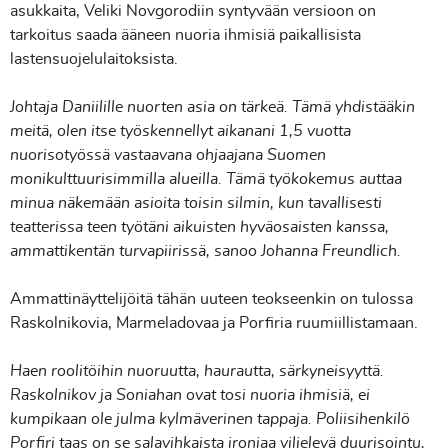
asukkaita, Veliki Novgorodiin syntyvään versioon on
tarkoitus saada ääneen nuoria ihmisiä paikallisista
lastensuojelulaitoksista.
Johtaja Daniilille nuorten asia on tärkeä. Tämä yhdistääkin
meitä, olen itse työskennellyt aikanani 1,5 vuotta
nuorisotyössä vastaavana ohjaajana Suomen
monikulttuurisimmilla alueilla. Tämä työkokemus auttaa
minua näkemään asioita toisin silmin, kun tavallisesti
teatterissa teen työtäni aikuisten hyväosaisten kanssa,
ammattikentän turvapiirissä, sanoo Johanna Freundlich.
Ammattinäyttelijöitä tähän uuteen teokseenkin on tulossa
Raskolnikovia, Marmeladovaa ja Porfiria ruumiillistamaan.
Haen roolitöihin nuoruutta, haurautta, särkyneisyyttä.
Raskolnikov ja Soniahan ovat tosi nuoria ihmisiä, ei
kumpikaan ole julma kylmäverinen tappaja. Poliisihenkilö
Porfiri taas on se salavihkaista ironiaa viljelevä duurisointu,