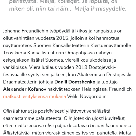
päristystä. Malja, kollegat. Ja lopulta, oli
miten oli, niin tai näin... Malja ihmisyydelle.
Johanna Freundlichin työpöydällä Rikos ja rangaistus on
ollut vähintään vuodesta 2015, jolloin alkoi hahmottua
näyttämöteos Suomen Kansallisteatterin Kiertuenäyttämölle.
Teos kiersi Kansallisteatterin Omapohjassa nähdyn
esitysjakson lisäksi Suomea, vieraili koulukodeissa ja
vankiloissa. Vierailutilaus vuoden 2019 Dostojevski-
festivaalille syntyi sen jälkeen, kun Akateemisen Dostojevski
Draamateatterin johtaja
Daniil Dontshenko
ja tuottaja
Alexander Kofanov
näkivät teoksen Helsingissä. Freundlich
matkusti esityksensä mukana
Veliki Novgorodiin:
Olin ilahtunut ja positiivisesti yllättynyt venäläisiltä
saamastamme palautteesta. Olin jotenkin ujosti kuvitellut,
ettei meillä sinänsä olisi paljoa lisättävää heidän kaanoniinsa.
Ällistyttävää, miten vieraskielinen esitys voi puhutella. Mutta