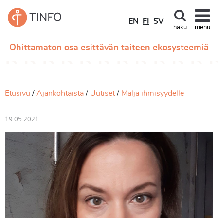
EN
FI
SV
haku
menu
Ohittamaton osa esittävän taiteen ekosysteemiä
Etusivu
Ajankohtaista
Uutiset
Malja ihmisyydelle
19.05.2021