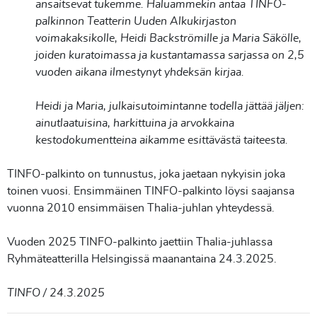
ansaitsevat tukemme. Haluammekin antaa TINFO-
palkinnon Teatterin Uuden Alkukirjaston
voimakaksikolle, Heidi Backströmille ja Maria Säkölle,
joiden kuratoimassa ja kustantamassa sarjassa on 2,5
vuoden aikana ilmestynyt yhdeksän kirjaa.
Heidi ja Maria, julkaisutoimintanne todella jättää jäljen:
ainutlaatuisina, harkittuina ja arvokkaina
kestodokumentteina aikamme esittävästä taiteesta.
TINFO-palkinto on tunnustus, joka jaetaan nykyisin joka
toinen vuosi. Ensimmäinen TINFO-palkinto löysi saajansa
vuonna 2010 ensimmäisen Thalia-juhlan yhteydessä.
Vuoden 2025 TINFO-palkinto jaettiin Thalia-juhlassa
Ryhmäteatterilla Helsingissä maanantaina 24.3.2025.
TINFO / 24.3.2025