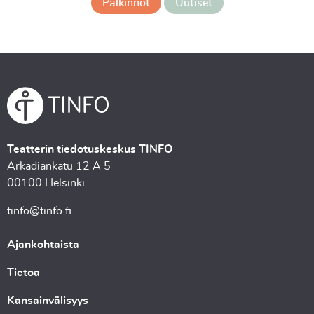
Palkinnot
Uutiset
Teatterin tiedotuskeskus TINFO
Arkadiankatu 12 A 5
00100 Helsinki
tinfo@tinfo.fi
Ajankohtaista
Tietoa
Kansainvälisyys