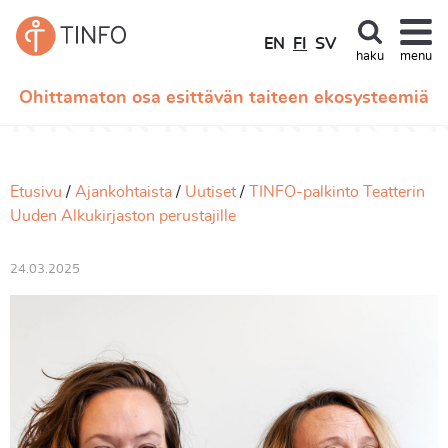
EN
FI
SV
haku
menu
Ohittamaton osa esittävän taiteen ekosysteemiä
Etusivu
Ajankohtaista
Uutiset
TINFO-palkinto Teatterin
Uuden Alkukirjaston perustajille
24.03.2025