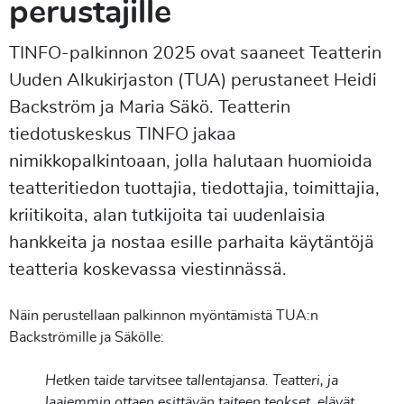
perustajille
TINFO-palkinnon 2025 ovat saaneet Teatterin
Uuden Alkukirjaston (TUA) perustaneet Heidi
Backström ja Maria Säkö. Teatterin
tiedotuskeskus TINFO jakaa
nimikkopalkintoaan, jolla halutaan huomioida
teatteritiedon tuottajia, tiedottajia, toimittajia,
kriitikoita, alan tutkijoita tai uudenlaisia
hankkeita ja nostaa esille parhaita käytäntöjä
teatteria koskevassa viestinnässä.
Näin perustellaan palkinnon myöntämistä TUA:n
Backströmille ja Säkölle:
Hetken taide tarvitsee tallentajansa. Teatteri, ja
laajemmin ottaen esittävän taiteen teokset, elävät