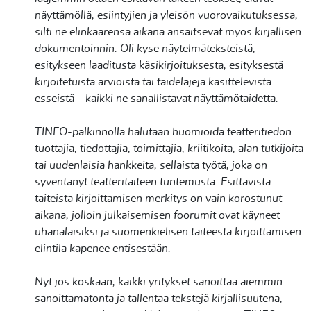
näyttämöllä, esiintyjien ja yleisön vuorovaikutuksessa,
silti ne elinkaarensa aikana ansaitsevat myös kirjallisen
dokumentoinnin. Oli kyse näytelmäteksteistä,
esitykseen laaditusta käsikirjoituksesta, esityksestä
kirjoitetuista arvioista tai taidelajeja käsittelevistä
esseistä – kaikki ne sanallistavat näyttämötaidetta.
TINFO-palkinnolla halutaan huomioida teatteritiedon
tuottajia, tiedottajia, toimittajia, kriitikoita, alan tutkijoita
tai uudenlaisia hankkeita, sellaista työtä, joka on
syventänyt teatteritaiteen tuntemusta. Esittävistä
taiteista kirjoittamisen merkitys on vain korostunut
aikana, jolloin julkaisemisen foorumit ovat käyneet
uhanalaisiksi ja suomenkielisen taiteesta kirjoittamisen
elintila kapenee entisestään.
Nyt jos koskaan, kaikki yritykset sanoittaa aiemmin
sanoittamatonta ja tallentaa tekstejä kirjallisuutena,