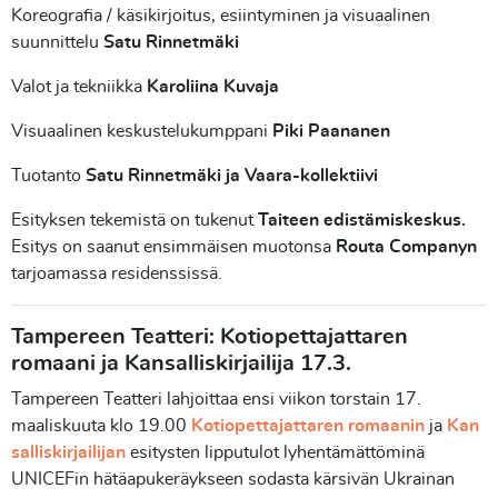
Koreografia / käsikirjoitus, esiintyminen ja visuaalinen
suunnittelu
Satu Rinnetmäki
Valot ja tekniikka
Karoliina Kuvaja
Visuaalinen keskustelukumppani
Piki Paananen
Tuotanto
Satu Rinnetmäki ja Vaara-kollektiivi
Esityksen tekemistä on tukenut
Taiteen edistämiskeskus.
Esitys on saanut ensimmäisen muotonsa
Routa Companyn
tarjoamassa residenssissä.
Tampereen Teatteri: Kotiopettajattaren
romaani ja Kansalliskirjailija 17.3.
Tampereen Teatteri lahjoittaa ensi viikon torstain 17.
maaliskuuta klo 19.00
Kotiopettajattaren romaanin
ja
Kan
salliskirjailijan
esitysten lipputulot lyhentämättöminä
UNICEFin hätäapukeräykseen sodasta kärsivän Ukrainan