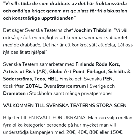
”Vi vill stöda de som drabbats av det här fruktansvärda
och onödiga kriget genom att ge plats för fri diskussion
och konstnärliga uppträdanden”
Det säger Svenska Teaterns chef
Joachim Thibblin
.
“Vi vill
också ge folk en möjlighet att komma samman i solidaritet
med de drabbade. Det här är ett konkret sätt att delta, Låt oss
hjälpas åt att hjälpa!”
Svenska Teatern samarbetar med
Finlands Röda Kors,
Artists at Risk (
AR),
Globe Art Point, Förlaget, Schildts &
Söderströms, Teos
,
HBL
, Finska och Svenska
PEN
,
tidskriften
20TAL
,
Översättarcentrum
i Sverige och
Dramaten
i Stockholm samt många privatpersoner.
VÄLKOMMEN TILL SVENSKA TEATERNS STORA SCEN
Biljetter till EN KVÄLL FÖR UKRAINA. Man kan välja mellan
fyra olika kategorier beroende på hur mycket man vill
understödja kampanjen med. 20€, 40€, 80€ eller 150€.