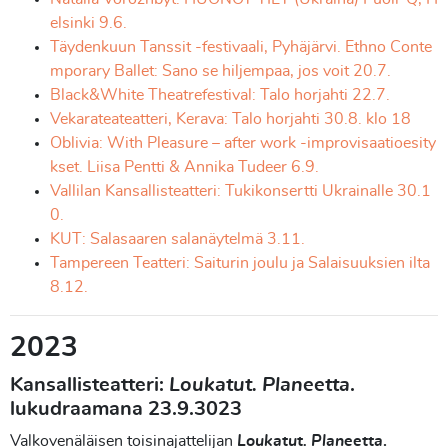
elsinki 9.6.
Täydenkuun Tanssit -festivaali, Pyhäjärvi. Ethno Conte
mporary Ballet: Sano se hiljempaa, jos voit 20.7.
Black&White Theatrefestival: Talo horjahti 22.7.
Vekarateateatteri, Kerava: Talo horjahti 30.8. klo 18
Oblivia: With Pleasure – after work -improvisaatioesity
kset. Liisa Pentti & Annika Tudeer 6.9.
Vallilan Kansallisteatteri: Tukikonsertti Ukrainalle 30.1
0.
KUT: Salasaaren salanäytelmä 3.11.
Tampereen Teatteri: Saiturin joulu ja Salaisuuksien ilta
8.12.
2023
Kansallisteatteri:
Loukatut. Planeetta
.
lukudraamana 23.9.3023
Valkovenäläisen toisinajattelijan
Loukatut. Planeetta
.