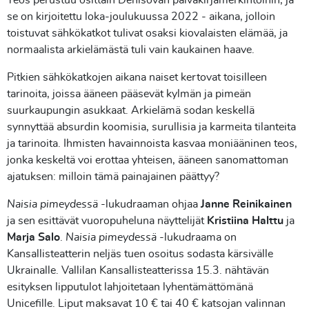
Teos perustuu osittain Denisovan päiväkirjamerkintöihin, ja
se on kirjoitettu loka‒joulukuussa 2022 ‒ aikana, jolloin
toistuvat sähkökatkot tulivat osaksi kiovalaisten elämää, ja
normaalista arkielämästä tuli vain kaukainen haave.
Pitkien sähkökatkojen aikana naiset kertovat toisilleen
tarinoita, joissa ääneen pääsevät kylmän ja pimeän
suurkaupungin asukkaat. Arkielämä sodan keskellä
synnyttää absurdin koomisia, surullisia ja karmeita tilanteita
ja tarinoita. Ihmisten havainnoista kasvaa moniääninen teos,
jonka keskeltä voi erottaa yhteisen, ääneen sanomattoman
ajatuksen: milloin tämä painajainen päättyy?
Naisia pimeydessä
-lukudraaman ohjaa
Janne Reinikainen
ja sen esittävät vuoropuheluna näyttelijät
Kristiina Halttu
ja
Marja Salo
.
Naisia pimeydessä
-lukudraama on
Kansallisteatterin neljäs tuen osoitus sodasta kärsivälle
Ukrainalle. Vallilan Kansallisteatterissa 15.3. nähtävän
esityksen lipputulot lahjoitetaan lyhentämättömänä
Unicefille. Liput maksavat 10 € tai 40 € katsojan valinnan