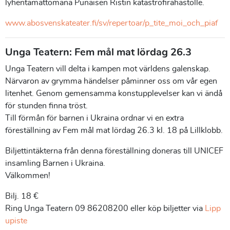
lyhentämättömänä Punaisen Ristin katastrofirahastolle.
www.abosvenskateater.fi/sv/repertoar/p_tite_moi_och_piaf
Unga Teatern: Fem mål mat lördag 26.3
Unga Teatern vill delta i kampen mot världens galenskap.
Närvaron av grymma händelser påminner oss om vår egen
litenhet. Genom gemensamma konstupplevelser kan vi ändå
för stunden finna tröst.
Till förmån för barnen i Ukraina ordnar vi en extra
föreställning av Fem mål mat lördag 26.3 kl. 18 på Lillklobb.
Biljettintäkterna från denna föreställning doneras till UNICEF
insamling Barnen i Ukraina.
Välkommen!
Bilj. 18 €
Ring Unga Teatern 09 86208200 eller köp biljetter via
Lipp
upiste