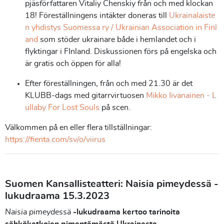
pjäsförfattaren Vitaliy Chenskiy från och med klockan
18! Föreställningens intäkter doneras till
Ukrainalaiste
n yhdistys Suomessa ry / Ukrainian Association in Finl
and
som stöder ukrainare både i hemlandet och i
flyktingar i FInland. Diskussionen förs på engelska och
är gratis och öppen för alla!
Efter föreställningen, från och med 21.30
är det
KLUBB-dags med gitarrvirtuosen
Mikko Iivanainen - L
ullaby For Lost Souls
på scen.
Välkommen på en eller flera tillställningar:
https://fienta.com/sv/o/viirus
Suomen Kansallisteatteri: Naisia pimeydessä -
lukudraama 15.3.2023
Naisia pimeydessä
-lukudraama kertoo tarinoita