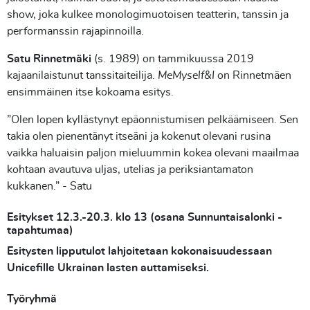
show, joka kulkee monologimuotoisen teatterin, tanssin ja
performanssin rajapinnoilla.
Satu Rinnetmäki
(s. 1989) on tammikuussa 2019
kajaanilaistunut tanssitaiteilija.
MeMyself&I
on Rinnetmäen
ensimmäinen itse kokoama esitys.
”Olen lopen kyllästynyt epäonnistumisen pelkäämiseen. Sen
takia olen pienentänyt itseäni ja kokenut olevani rusina
vaikka haluaisin paljon mieluummin kokea olevani maailmaa
kohtaan avautuva uljas, utelias ja periksiantamaton
kukkanen.” - Satu
Esitykset 12.3.-20.3. klo 13 (osana Sunnuntaisalonki -
tapahtumaa)
Esitysten lipputulot lahjoitetaan kokonaisuudessaan
Unicefille Ukrainan lasten auttamiseksi.
Työryhmä