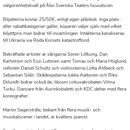
välgörenhetskväll på Åbo Svenska Teaters huvudscen.
Biljetterna kostar 25/50€, enligt egen plånbok. Inga plats-
eller rabattkategorier gäller, köparen väljer själv med vilket
biljettpris man bidrar till insamlingen. Intäkterna kanaliseras
till Ukraina via Röda Korsets katastroffond.
Bekräftade artister är sångarna Sören Lillkung, Dan
Karlström och Essi Luttinen samt Tomas och Maria Höglund,
cellisten Daniel Schultz och violinisterna Lotta Ahlbeck och
Sebastian Silén. Skådespelarna Jukka Aaltonen och Riko
Eklundh bidrar också de, liksom cirkusakrobaten Vilma
Turku. Dansare från Aurinkobaletti och KDC deltar med flera
koreografier.
Martin Segerstråle, bekant från flera musik- och
musikalscener i landet, är kvällens pianist.