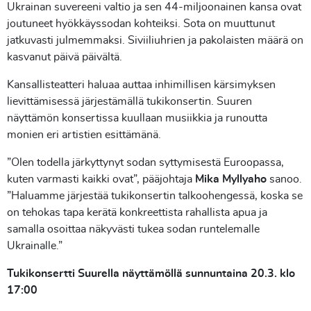
Ukrainan suvereeni valtio ja sen 44-miljoonainen kansa ovat
joutuneet hyökkäyssodan kohteiksi. Sota on muuttunut
jatkuvasti julmemmaksi. Siviiliuhrien ja pakolaisten määrä on
kasvanut päivä päivältä.
Kansallisteatteri haluaa auttaa inhimillisen kärsimyksen
lievittämisessä järjestämällä tukikonsertin. Suuren
näyttämön konsertissa kuullaan musiikkia ja runoutta
monien eri artistien esittämänä.
”Olen todella järkyttynyt sodan syttymisestä Euroopassa,
kuten varmasti kaikki ovat”, pääjohtaja
Mika Myllyaho
sanoo.
”Haluamme järjestää tukikonsertin talkoohengessä, koska se
on tehokas tapa kerätä konkreettista rahallista apua ja
samalla osoittaa näkyvästi tukea sodan runtelemalle
Ukrainalle.”
Tukikonsertti Suurella näyttämöllä sunnuntaina 20.3. klo
17:00