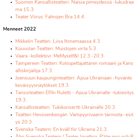
Suomen Kansallisteatteri: Naisia pimeydessä -lukudraa
ma 15.3.
Teater Viirus: Falmijen Bra 14.4.
Menneet
2022
Mikkelin Teatteri: Liisa Ihmemaassa 4.3.
Kouvolan Teatteri: Muistojen virta 5.3.
Vaara -kollektiivi: MeMyself&I 12.3.-20.3.
Tampereen Teatteri: Kotiopettajattaren romaani ja Kans
alliskirjailija 17.3.
Joensuun kaupunginteatteri: Apua Ukrainaan -hyvänte
keväisyysnäytökset 19.3.
Tanssiteatteri ERIn Ruletti - Apua Ukrainalle -tukiesitys
19.3.
Kansallisteatteri: Tukikonsertti Ukrainalle 20.3.
Teatteri Hevosenkengän Vampyyrivaarin tarinoita -esit
ys 20.3.
Svenska Teatern: En kväll för Ukraina 21.3.
Åbo Svenska Teatern / Teater Josefina: P'tite moi och P