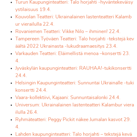
Turun Kaupunginteatteri: Talo horjahti -hyväntekeväisy
ystilaisuus 19.4.
Kouvolan Teatteri: Ukrainalainen lastenteatteri Kalamb
ur vierailulla 22.4.
Rovaniemen Teatteri: Vikke Nilo – ihminen! 22.4.
Tampereen Työväen Teatteri: Talo horjahti -tekstejä kev
äältä 2022 Ukrainasta -lukudraamaesitys 23.4.
Varkauden Teatteri: Eläimellistä menoa –konsertti 23.
4.
Jyväskylän kaupunginteatteri: RAUHAA!-tukikonsertti
24.4.
Helsingin Kaupunginteatteri: Sunnuntai Ukrainalle -tuki
konsertti 24.4.
Vaara-kollektiivi, Kajaani: Sunnuntaisalonki 24.4.
Universum: Ukrainalainen lastenteatteri Kalambur viera
ilulla 26.4.
Ryhmäteatteri: Peggy Pickit näkee Jumalan kasvot 29.
4.
Lahden kaupunginteatteri: Talo horjahti – tekstejä kevä