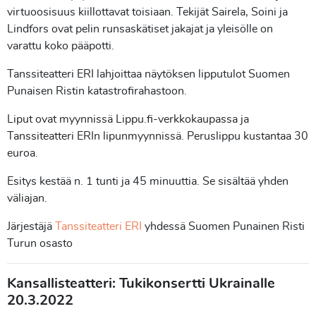
virtuoosisuus kiillottavat toisiaan. Tekijät Sairela, Soini ja
Lindfors ovat pelin runsaskätiset jakajat ja yleisölle on
varattu koko pääpotti.
Tanssiteatteri ERI lahjoittaa näytöksen lipputulot Suomen
Punaisen Ristin katastrofirahastoon.
Liput ovat myynnissä Lippu.fi-verkkokaupassa ja
Tanssiteatteri ERIn lipunmyynnissä. Peruslippu kustantaa 30
euroa.
Esitys kestää n. 1 tunti ja 45 minuuttia. Se sisältää yhden
väliajan.
Järjestäjä
Tanssiteatteri ERI
yhdessä Suomen Punainen Risti
Turun osasto
Kansallisteatteri: Tukikonsertti Ukrainalle
20.3.2022