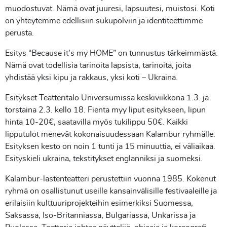
muodostuvat. Nämä ovat juuresi, lapsuutesi, muistosi. Koti
on yhteytemme edellisiin sukupolviin ja identiteettimme
perusta.
Esitys “Because it’s my HOME” on tunnustus tärkeimmästä.
Nämä ovat todellisia tarinoita lapsista, tarinoita, joita
yhdistää yksi kipu ja rakkaus, yksi koti – Ukraina.
Esitykset Teatteritalo Universumissa keskiviikkona 1.3. ja
torstaina 2.3. kello 18. Fienta myy liput esitykseen, lipun
hinta 10-20€, saatavilla myös tukilippu 50€. Kaikki
lipputulot menevät kokonaisuudessaan Kalambur ryhmälle.
Esityksen kesto on noin 1 tunti ja 15 minuuttia, ei väliaikaa.
Esityskieli ukraina, tekstitykset englanniksi ja suomeksi.
Kalambur-lastenteatteri perustettiin vuonna 1985. Kokenut
ryhmä on osallistunut useille kansainvälisille festivaaleille ja
erilaisiin kulttuuriprojekteihin esimerkiksi Suomessa,
Saksassa, Iso-Britanniassa, Bulgariassa, Unkarissa ja