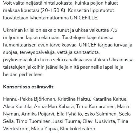
Voit valita neljästä hintaluokasta, kuinka paljon haluat
maksaa lipustasi (20‒150 €). Konsertin lipputuotot
luovutetaan lyhentämättöminä UNICEFILLE.
Ukrainan kriisi on eskaloitunut ja uhkaa vaikuttaa 7,5
miljoonan lapsen elämään. Taistelujen laajentuessa
humanitaarisen avun tarve kasvaa. UNICEF tarjoaa turvaa ja
suojaa, terveyspalveluja, vettä ja sanitaatiota,
psykososiaalista tukea sekä rahallisia avustuksia Ukrainassa
taistelujen jalkoihin jääneille ja niitä paenneille lapsille ja
heidän perheilleen.
Konsertissa esiintyvät:
Hannu-Pekka Björkman, Kristiina Halttu, Katariina Kaitue,
Aksa Korttila, Anna-Mari Kähärä, Timo Kämäräinen, Marzi
Nyman, Annika Poijärvi, Ella Pyhältö, Esko Salminen, Seela
Sella, Timo Tuominen, Jussi Tuurna, Olavi Uusivirta, Tiina
Weckström, Maria Ylipää, Klockriketeatern