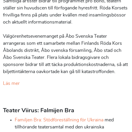
Samtliga artister bidrar till programmet pro bono, teatern
ställer sin huvudscen till förfogande hyresfritt. Röda Korsets
frivilliga finns på plats under kvällen med insamlingsbössor
och aktuellt informationsmaterial.
Välgörenhetsevenemanget på Åbo Svenska Teater
arrangeras som ett samarbete mellan Finlands Röda Kors
Åbolands distrikt, Åbo svenska församling, Åbo stad och
Åbo Svenska Teater. Flera lokala bidragsgivare och
sponsorer bidrar till att täcka produktionskostnaderna, så att
biljettintäkterna oavkortade kan gå till katastroffonden.
Läs mer
Teater Viirus: Falmijen Bra
Familjen Bra: Stödföreställning för Ukraina
med
tillhörande teatersamtal med den ukrainska