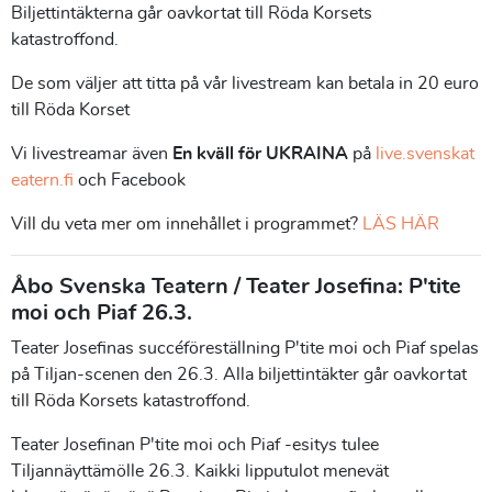
Biljettintäkterna går oavkortat till Röda Korsets
katastroffond.
De som väljer att titta på vår livestream kan betala in 20 euro
till Röda Korset
Vi livestreamar även
En kväll för UKRAINA
på
live.svenskat
eatern.fi
och Facebook
Vill du veta mer om innehållet i programmet?
LÄS HÄR
Åbo Svenska Teatern / Teater Josefina: P'tite
moi och Piaf 26.3.
Teater Josefinas succéföreställning P'tite moi och Piaf spelas
på Tiljan-scenen den 26.3. Alla biljettintäkter går oavkortat
till Röda Korsets katastroffond.
Teater Josefinan P'tite moi och Piaf -esitys tulee
Tiljannäyttämölle 26.3. Kaikki lipputulot menevät