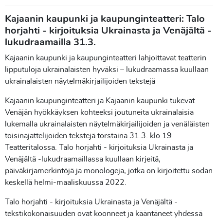
Kajaanin kaupunki ja kaupunginteatteri: Talo
horjahti - kirjoituksia Ukrainasta ja Venäjältä -
lukudraamailla 31.3.
Kajaanin kaupunki ja kaupunginteatteri lahjoittavat teatterin
lipputuloja ukrainalaisten hyväksi – lukudraamassa kuullaan
ukrainalaisten näytelmäkirjailijoiden tekstejä
Kajaanin kaupunginteatteri ja Kajaanin kaupunki tukevat
Venäjän hyökkäyksen kohteeksi joutuneita ukrainalaisia
lukemalla ukrainalaisten näytelmäkirjailijoiden ja venäläisten
toisinajattelijoiden tekstejä torstaina 31.3. klo 19
Teatteritalossa. Talo horjahti - kirjoituksia Ukrainasta ja
Venäjältä -lukudraamaillassa kuullaan kirjeitä,
päiväkirjamerkintöjä ja monologeja, jotka on kirjoitettu sodan
keskellä helmi-maaliskuussa 2022.
Talo horjahti - kirjoituksia Ukrainasta ja Venäjältä -
tekstikokonaisuuden ovat koonneet ja kääntäneet yhdessä