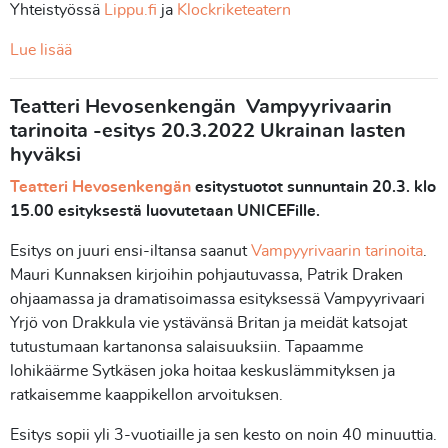
Yhteistyössä
Lippu.fi
ja
Klockriketeatern
Lue lisää
Teatteri Hevosenkengän Vampyyrivaarin
tarinoita -esitys 20.3.2022
Ukrainan lasten
hyväksi
Teatteri Hevosenkengän
esitystuotot sunnuntain 20.3. klo
15.00 esityksestä luovutetaan UNICEFille.
Esitys on juuri ensi-iltansa saanut
Vampyyrivaarin tarinoita
.
Mauri Kunnaksen kirjoihin pohjautuvassa, Patrik Draken
ohjaamassa ja dramatisoimassa esityksessä Vampyyrivaari
Yrjö von Drakkula vie ystävänsä Britan ja meidät katsojat
tutustumaan kartanonsa salaisuuksiin. Tapaamme
lohikäärme Sytkäsen joka hoitaa keskuslämmityksen ja
ratkaisemme kaappikellon arvoituksen.
Esitys sopii yli 3-vuotiaille ja sen kesto on noin 40 minuuttia.