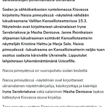
sähkökatkojen pimentämästä Ukrainasta
Sodan ja sähkökatkosten runtelemassa Kiovassa
kirjoitettu
Naisia pimeydessä
-näytelmä nähdään
lukudraamana Vallilan Ka
nsallisteatterissa 15.3.
Näytelmän ovat kirjoittaneet ukrainalaiset
Iryna
Serebriakova ja Masha Denisova. Janne Reinikaisen
ohjaaman lukudraaman esittävät Kansallisteatterin
näyttelijät Kristiina Halttu ja Marja Salo.
Naisia
pimeydessä
-lukudraama on Kansallisteatterin neljäs tuen
osoitus sodasta kärsivälle Ukrainalle. Lipputulot
lahjoitetaan lyhentämättömänä Unicefille.
Naisia pimeydessä
on vuoropuhelu sodan keskeltä
Naisia pimeydessä
-näytelmän ovat kirjoittaneet
ukrainalainen näytelmäkirjailija, käsikirjoittaja ja kääntäjä
Iryna
Serebriakova
sekä salanimen
Masha
Denisova
taakse
kätkeytyvä Kiovassa asuva kirjailija.