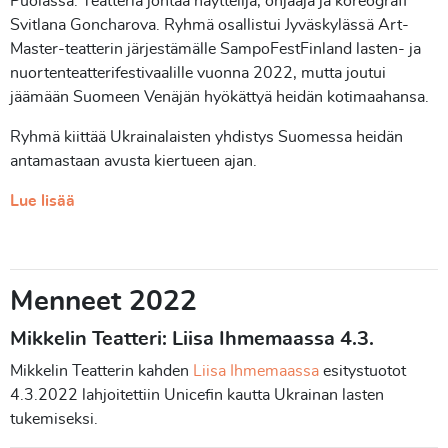
Puolassa. Teatteria johtaa näyttelijä, ohjaaja ja koreografi
Svitlana Goncharova. Ryhmä osallistui Jyväskylässä Art-
Master-teatterin järjestämälle SampoFestFinland lasten- ja
nuortenteatterifestivaalille vuonna 2022, mutta joutui
jäämään Suomeen Venäjän hyökättyä heidän kotimaahansa.
Ryhmä kiittää Ukrainalaisten yhdistys Suomessa heidän
antamastaan avusta kiertueen ajan.
Lue lisää
Menneet 2022
Mikkelin Teatteri: Liisa Ihmemaassa 4.3.
Mikkelin Teatterin kahden
Liisa Ihmemaassa
esitystuotot
4.3.2022 lahjoitettiin Unicefin kautta Ukrainan lasten
tukemiseksi.