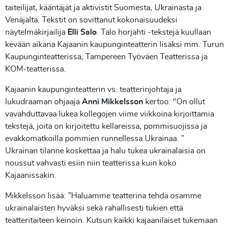
taiteilijat, kääntäjät ja aktivistit Suomesta, Ukrainasta ja
Venäjältä. Tekstit on sovittanut kokonaisuudeksi
näytelmäkirjailija
Elli Salo
. Talo horjahti -tekstejä kuullaan
kevään aikana Kajaanin kaupunginteatterin lisäksi mm. Turun
Kaupunginteatterissa, Tampereen Työväen Teatterissa ja
KOM-teatterissa.
Kajaanin kaupunginteatterin vs. teatterinjohtaja ja
lukudraaman ohjaaja
Anni Mikkelsson
kertoo: "On ollut
vavahduttavaa lukea kollegojen viime viikkoina kirjoittamia
tekstejä, joita on kirjoitettu kellareissa, pommisuojissa ja
evakkomatkoilla pommien runnellessa Ukrainaa. ”
Ukrainan tilanne koskettaa ja halu tukea ukrainalaisia on
noussut vahvasti esiin niin teatterissa kuin koko
Kajaanissakin.
Mikkelsson lisää: ”Haluamme teatterina tehdä osamme
ukrainalaisten hyväksi sekä rahallisesti tukien että
teatteritaiteen keinoin. Kutsun kaikki kajaanilaiset tukemaan