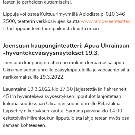
lasten ja perheiden auttamiseksi.
Lippuja voi ostaa Kulttuurimyymälä Aplodista p. 010 346
2500, teatterin verkkosivujen kautta
www.tampereenteatteri.
fi
tai Lippupisteen toimipaikoista kautta maan.
Joensuun kaupunginteatteri: Apua Ukrainaan
-hyväntekeväisyysnäytökset 19.3.
Joensuun kaupunginteatteri on mukana keräämässä apua
Ukrainan sodan uhreille pääsylipputuloilla ja vapaaehtoisilla
narikkamaksuilla 19.3.2022.
Lauantaina 19.3.2022 klo 17.30 järjestettävän Fahrenheit
451:n hyväntekeväisyysesityksen lipputulot lahjoitetaan
kokonaisuudessaan Ukrainan sodan uhreille Pelastakaa
Lapset ry:n keräyksen kautta. Samana päivänä klo 14.00
esitettävän Hiirenloukun lipputuloista lahjoitetaan myös osa
samaan kohteeseen.