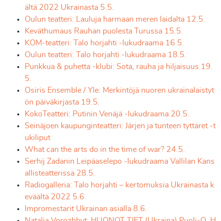
ältä 2022 Ukrainasta 5.5.
Oulun teatteri: Lauluja harmaan meren laidalta 12.5.
Keväthumaus Rauhan puolesta Turussa 15.5.
KOM-teatteri: Talo horjahti -lukudraama 16.5.
Oulun teatteri: Talo horjahti -lukudraama 18.5.
Punkkua & puhetta -klubi: Sota, rauha ja hiljaisuus 19.
5.
Osiris Ensemble / Yle: Merkintöjä nuoren ukrainalaistyt
ön päiväkirjasta 19.5.
KokoTeatteri: Putinin Venäjä -lukudraama 20.5.
Seinäjoen kaupunginteatteri: Järjen ja tunteen tyttäret -t
ukiliput
What can the arts do in the time of war? 24.5.
Serhij Zadanin Leipäaselepo -lukudraama Vallilan Kans
allisteatterissa 28.5.
Radiogalleria: Talo horjahti – kertomuksia Ukrainasta k
eväältä 2022 5.6.
Impromestarit Ukrainan asialla 8.6.
Natalia Vorozhbyt: HUONOT TIET (Ukraina) Puoli-Q, H