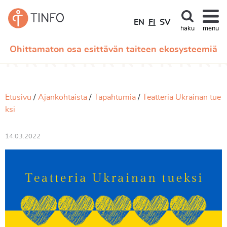
EN
FI
SV
haku
menu
Ohittamaton osa esittävän taiteen ekosysteemiä
Etusivu
Ajankohtaista
Tapahtumia
Teatteria Ukrainan tue
ksi
14.03.2022