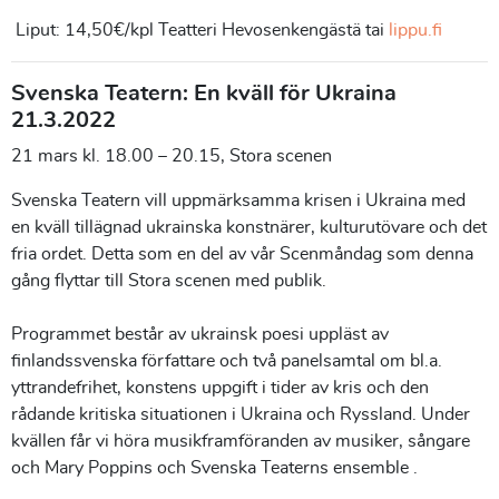
Liput: 14,50€/kpl Teatteri Hevosenkengästä tai
lippu.fi
Svenska Teatern: En kväll för Ukraina
21.3.2022
21 mars kl. 18.00 – 20.15, Stora scenen
Svenska Teatern vill uppmärksamma krisen i Ukraina med
en kväll tillägnad ukrainska konstnärer, kulturutövare och det
fria ordet. Detta som en del av vår Scenmåndag som denna
gång flyttar till Stora scenen med publik.
Programmet består av ukrainsk poesi uppläst av
finlandssvenska författare och två panelsamtal om bl.a.
yttrandefrihet, konstens uppgift i tider av kris och den
rådande kritiska situationen i Ukraina och Ryssland. Under
kvällen får vi höra musikframföranden av musiker, sångare
och Mary Poppins och Svenska Teaterns ensemble .