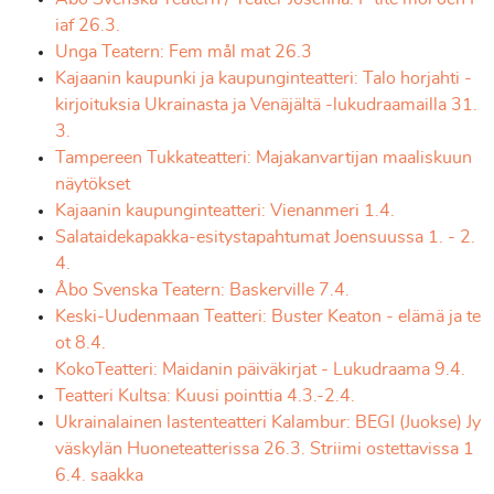
iaf 26.3.
Unga Teatern: Fem mål mat 26.3
Kajaanin kaupunki ja kaupunginteatteri: Talo horjahti -
kirjoituksia Ukrainasta ja Venäjältä -lukudraamailla 31.
3.
Tampereen Tukkateatteri: Majakanvartijan maaliskuun
näytökset
Kajaanin kaupunginteatteri: Vienanmeri 1.4.
Salataidekapakka-esitystapahtumat Joensuussa 1. - 2.
4.
Åbo Svenska Teatern: Baskerville 7.4.
Keski-Uudenmaan Teatteri: Buster Keaton - elämä ja te
ot 8.4.
KokoTeatteri: Maidanin päiväkirjat - Lukudraama 9.4.
Teatteri Kultsa: Kuusi pointtia 4.3.-2.4.
Ukrainalainen lastenteatteri Kalambur: BEGI (Juokse) Jy
väskylän Huoneteatterissa 26.3. Striimi ostettavissa 1
6.4. saakka