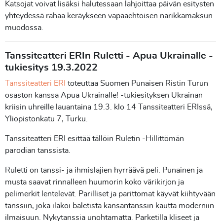
Katsojat voivat lisäksi halutessaan lahjoittaa päivän esitysten
yhteydessä rahaa keräykseen vapaaehtoisen narikkamaksun
muodossa.
Tanssiteatteri ERIn Ruletti - Apua Ukrainalle -
tukiesitys 19.3.2022
Tanssiteatteri ERI
toteuttaa Suomen Punaisen Ristin Turun
osaston kanssa Apua Ukrainalle! -tukiesityksen Ukrainan
kriisin uhreille lauantaina 19.3. klo 14 Tanssiteatteri ERIssä,
Yliopistonkatu 7, Turku.
Tanssiteatteri ERI esittää tällöin Ruletin -Hillittömän
parodian tanssista.
Ruletti on tanssi- ja ihmislajien hyrräävä peli. Punainen ja
musta saavat rinnalleen huumorin koko värikirjon ja
pelimerkit lentelevät. Parilliset ja parittomat käyvät kiihtyvään
tanssiin, joka ilakoi baletista kansantanssin kautta moderniin
ilmaisuun. Nykytanssia unohtamatta. Parketilla kliseet ja