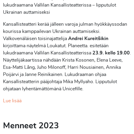
lukudraamana Vallilan Kansallisteatterissa – lipputulot
Ukrainan auttamiseksi
Kansallisteatteri kerää jälleen varoja julman hyökkäyssodan
kourissa kamppailevan Ukrainan auttamiseksi.
Valkovenäläisen toisinajattelija
Andrei Kureitšikin
kirjoittama näytelmä Loukatut. Planeetta. esitetään
lukudraamana Vallilan Kansallisteatterissa
23.9. kello 19.00
.
Näyttelijäkaartissa nähdään Krista Kosonen, Elena Leeve,
Esa-Matti Lång, Juho Milonoff, Harri Nousiainen, Annika
Poijärvi ja Janne Reinikainen. Lukudraaman ohjaa
Kansallisteatterin pääjohtaja Mika Myllyaho. Lipputulot
ohjataan lyhentämättömänä Unicefille.
Lue lisää
Menneet 2023