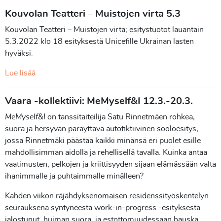
Kouvolan Teatteri – Muistojen virta 5.3
Kouvolan Teatteri – Muistojen virta; esitystuotot lauantain
5.3.2022 klo 18 esityksestä Unicefille Ukrainan lasten
hyväksi
.
Lue lisää
Vaara -kollektiivi: MeMyself&I 12.3.
-20.3.
MeMyself&I
on tanssitaiteilija Satu Rinnetmäen rohkea,
suora ja hersyvän päräyttävä autofiktiivinen sooloesitys,
jossa Rinnetmäki päästää kaikki minänsä eri puolet esille
mahdollisimman aidolla ja rehellisellä tavalla. Kuinka antaa
vaatimusten, pelkojen ja kriittisyyden sijaan elämässään valta
ihanimmalle ja puhtaimmalle minälleen?
Kahden viikon räjähdyksenomaisen residenssityöskentelyn
seurauksena syntyneestä work-in-progress -esityksestä
jalostunut, huiman suora, ja estottomuudessaan hauska