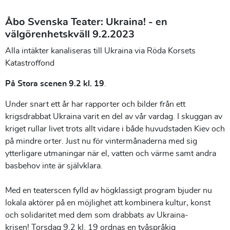
Åbo Svenska Teater: Ukraina! - en
välgörenhetskväll 9.2.2023
Alla intäkter kanaliseras till Ukraina via Röda Korsets
Katastroffond
På Stora scenen 9.2 kl. 19
.
Under snart ett år har rapporter och bilder från ett
krigsdrabbat Ukraina varit en del av vår vardag. I skuggan av
kriget rullar livet trots allt vidare i både huvudstaden Kiev och
på mindre orter. Just nu för vintermånaderna med sig
ytterligare utmaningar när el, vatten och värme samt andra
basbehov inte är självklara.
Med en teaterscen fylld av högklassigt program bjuder nu
lokala aktörer på en möjlighet att kombinera kultur, konst
och solidaritet med dem som drabbats av Ukraina-
krisen! Torsdag 9.2 kl. 19 ordnas en tvåspråkig