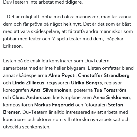
DuvTeatern inte arbetat med tidigare.
– Det är roligt att jobba med olika människor, man lär känna
dem och får pröva på något helt nytt. Det är det som är bäst
med att vara skådespelare, att få träffa andra människor som
jobbar med teater och få spela teater med dem, påpekar
Eriksson.
Listan på de enskilda konstnärer som DuvTeatern
samarbetat med är inte heller blygsam. Listan omfattar bland
annat skådespelarna
Alma Pöysti
,
Christoffer Strandberg
och
Linda Zilliacus
, regissören
Ulrika Bengts
, regissör-
koreografen
Antti Silvennoinen
, poeterna
Tua Forsström
och
Claes Andersson
, kostymplaneraren
Anna Sinkkonen
,
kompositören
Markus Fagerudd
och fotografen
Stefan
Bremer
. DuvTeatern är alltid intresserad av att arbeta med
konstnärer och aktörer som vill utforska nya arbetssätt och
utveckla scenkonsten.