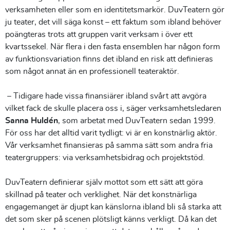
verksamheten eller som en identitetsmarkör. DuvTeatern gör
ju teater, det vill säga konst – ett faktum som ibland behöver
poängteras trots att gruppen varit verksam i över ett
kvartssekel. När flera i den fasta ensemblen har någon form
av funktionsvariation finns det ibland en risk att definieras
som något annat än en professionell teateraktör.
– Tidigare hade vissa finansiärer ibland svårt att avgöra
vilket fack de skulle placera oss i, säger verksamhetsledaren
Sanna Huldén
, som arbetat med DuvTeatern sedan 1999.
För oss har det alltid varit tydligt: vi är en konstnärlig aktör.
Vår verksamhet finansieras på samma sätt som andra fria
teatergruppers: via verksamhetsbidrag och projektstöd.
DuvTeatern definierar själv mottot som ett sätt att göra
skillnad på teater och verklighet. När det konstnärliga
engagemanget är djupt kan känslorna ibland bli så starka att
det som sker på scenen plötsligt känns verkligt. Då kan det