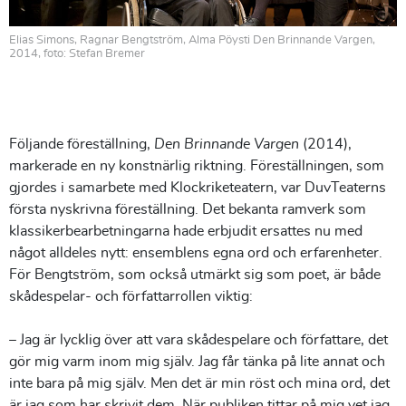
Elias Simons, Ragnar Bengtström, Alma Pöysti Den Brinnande Vargen,
2014, foto: Stefan Bremer
Följande föreställning,
Den Brinnande Vargen
(2014),
markerade en ny konstnärlig riktning. Föreställningen, som
gjordes i samarbete med Klockriketeatern, var DuvTeaterns
första nyskrivna föreställning. Det bekanta ramverk som
klassikerbearbetningarna hade erbjudit ersattes nu med
något alldeles nytt: ensemblens egna ord och erfarenheter.
För Bengtström, som också utmärkt sig som poet, är både
skådespelar- och författarrollen viktig:
– Jag är lycklig över att vara skådespelare och författare, det
gör mig varm inom mig själv. Jag får tänka på lite annat och
inte bara på mig själv. Men det är min röst och mina ord, det
är jag som har skrivit dem. När publiken tittar på mig vet jag