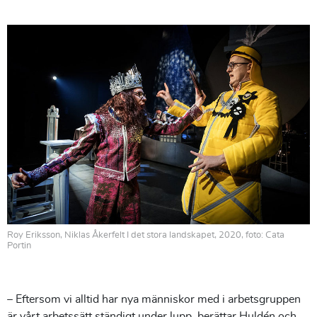
Roy Eriksson, Niklas Åkerfelt I det stora landskapet, 2020, foto: Cata
Portin
– Eftersom vi alltid har nya människor med i arbetsgruppen
är vårt arbetssätt ständigt under lupp, berättar Huldén och