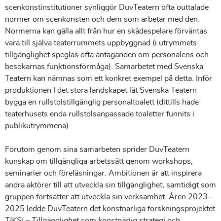
scenkonstinstitutioner synliggör DuvTeatern ofta outtalade
normer om scenkonsten och dem som arbetar med den.
Normerna kan gälla allt från hur en skådespelare förväntas
vara till själva teaterrummets uppbyggnad (i utrymmets
tillgänglighet speglas ofta antaganden om personalens och
besökarnas funktionsförmåga). Samarbetet med Svenska
Teatern kan nämnas som ett konkret exempel på detta. Inför
produktionen I det stora landskapet lät Svenska Teatern
bygga en rullstolstillgänglig personaltoalett (dittills hade
teaterhusets enda rullstolsanpassade toaletter funnits i
publikutrymmena).
Förutom genom sina samarbeten sprider DuvTeatern
kunskap om tillgängliga arbetssätt genom workshops,
seminarier och föreläsningar. Ambitionen är att inspirera
andra aktörer till att utveckla sin tillgänglighet, samtidigt som
gruppen fortsätter att utveckla sin verksamhet. Åren 2023–
2025 ledde DuvTeatern det konstnärliga forskningsprojektet
TIKSI – Tillgänglighet som konstnärlig strategi och