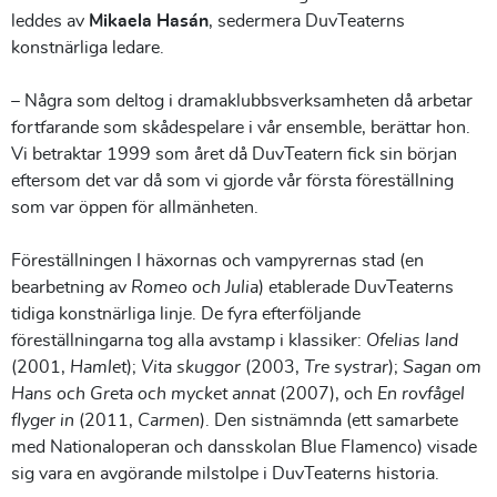
leddes av
Mikaela Hasán
, sedermera DuvTeaterns
konstnärliga ledare.
– Några som deltog i dramaklubbsverksamheten då arbetar
fortfarande som skådespelare i vår ensemble, berättar hon.
Vi betraktar 1999 som året då DuvTeatern fick sin början
eftersom det var då som vi gjorde vår första föreställning
som var öppen för allmänheten.
Föreställningen I häxornas och vampyrernas stad (en
bearbetning av
Romeo och Julia
) etablerade DuvTeaterns
tidiga konstnärliga linje. De fyra efterföljande
föreställningarna tog alla avstamp i klassiker:
Ofelias land
(2001,
Hamlet
);
Vita skuggor
(2003,
Tre systrar
);
Sagan om
Hans och Greta och mycket annat
(2007), och
En rovfågel
flyger in
(2011,
Carmen
). Den sistnämnda (ett samarbete
med Nationaloperan och dansskolan Blue Flamenco) visade
sig vara en avgörande milstolpe i DuvTeaterns historia.