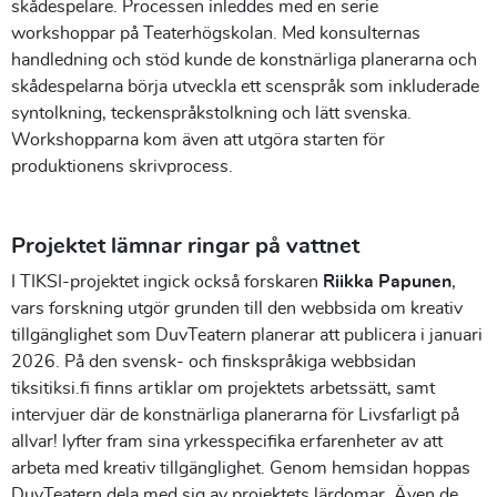
skådespelare. Processen inleddes med en serie
workshoppar på Teaterhögskolan. Med konsulternas
handledning och stöd kunde de konstnärliga planerarna och
skådespelarna börja utveckla ett scenspråk som inkluderade
syntolkning, teckenspråkstolkning och lätt svenska.
Workshopparna kom även att utgöra starten för
produktionens skrivprocess.
Projektet lämnar ringar på vattnet
I TIKSI-projektet ingick också forskaren
Riikka Papunen
,
vars forskning utgör grunden till den webbsida om kreativ
tillgänglighet som DuvTeatern planerar att publicera i januari
2026. På den svensk- och finskspråkiga webbsidan
tiksitiksi.fi finns artiklar om projektets arbetssätt, samt
intervjuer där de konstnärliga planerarna för Livsfarligt på
allvar! lyfter fram sina yrkesspecifika erfarenheter av att
arbeta med kreativ tillgänglighet. Genom hemsidan hoppas
DuvTeatern dela med sig av projektets lärdomar. Även de