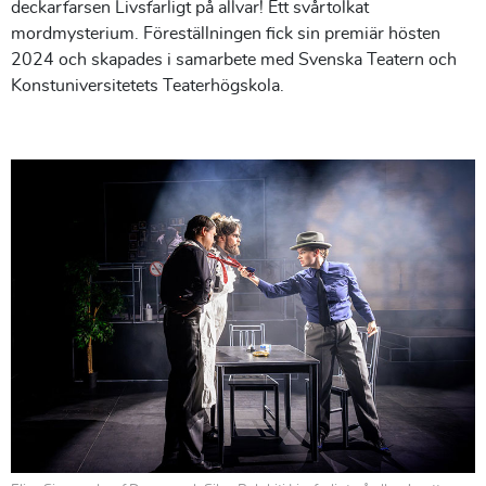
deckarfarsen Livsfarligt på allvar! Ett svårtolkat
mordmysterium. Föreställningen fick sin premiär hösten
2024 och skapades i samarbete med Svenska Teatern och
Konstuniversitetets Teaterhögskola.