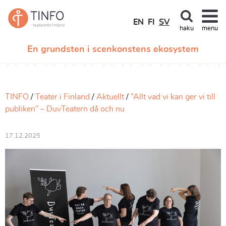
EN
FI
SV
haku
menu
En grundsten i scenkonstens ekosystem
TINFO
Teater i Finland
Aktuellt
”Allt vad vi kan ger vi till
publiken” – DuvTeatern då och nu
17.12.2025