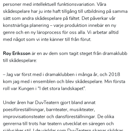
personer med intellektuell funktionsvariation. Våra
skådespelare har ju inte haft tillgång till utbildning på samma
sätt som andra skådespelare på fältet. Det påverkar vår
konstnärliga planering – varje produktion innebär en ny
genre och en ny läroprocess för oss alla. Vi arbetar alltid
med något som vi inte känner till från förut.
Roy Eriksson
är en av dem som tagit steget från dramaklubb
till skådespelare:
– Jag var först med i dramaklubben i många år, och 2018
kom jag med i ensemblen och blev skådespelare. Min första
roll var Kungen i “I det stora landskapet”.
Under åren har DuvTeatern gjort bland annat
poesiföreställningar, barnteater, musikteater,
improvisationsteater och dansföreställningar. De olika
genrerna till trots har teatern utvecklat en säregen och
självsäker stil. I de världar som DuvTeatern skapar skildras