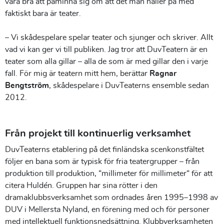
vara bra att påminna sig om att det man håller på med
faktiskt bara är teater.
– Vi skådespelare spelar teater och sjunger och skriver. Allt
vad vi kan ger vi till publiken. Jag tror att DuvTeatern är en
teater som alla gillar – alla de som är med gillar den i varje
fall. För mig är teatern mitt hem, berättar
Ragnar
Bengtström
, skådespelare i DuvTeaterns ensemble sedan
2012.
Från projekt till kontinuerlig verksamhet
DuvTeaterns etablering på det finländska scenkonstfältet
följer en bana som är typisk för fria teatergrupper – från
produktion till produktion, “millimeter för millimeter“ för att
citera Huldén. Gruppen har sina rötter i den
dramaklubbsverksamhet som ordnades åren 1995–1998 av
DUV i Mellersta Nyland, en förening med och för personer
med intellektuell funktionsnedsättning. Klubbverksamheten