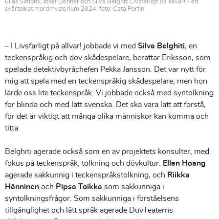
Elias Simons, Josef Donner och Silva Belghiti Livsfarligt på allvar! - ett
svårtolkat mordmysterium 2024, foto: Cata Portin
– I Livsfarligt på allvar! jobbade vi med
Silva Belghiti
, en
teckenspråkig och döv skådespelare, berättar Eriksson, som
spelade detektivbyråchefen Pekka Jansson. Det var nytt för
mig att spela med en teckenspråkig skådespelare, men hon
lärde oss lite teckenspråk. Vi jobbade också med syntolkning
för blinda och med lätt svenska. Det ska vara lätt att förstå,
för det är viktigt att många olika människor kan komma och
titta.
Belghiti agerade också som en av projektets konsulter, med
fokus på teckenspråk, tolkning och dövkultur.
Ellen Hoang
agerade sakkunnig i teckenspråkstolkning, och
Riikka
Hänninen
och
Pipsa Toikka
som sakkunniga i
syntolkningsfrågor. Som sakkunniga i förståelsens
tillgänglighet och lätt språk agerade DuvTeaterns