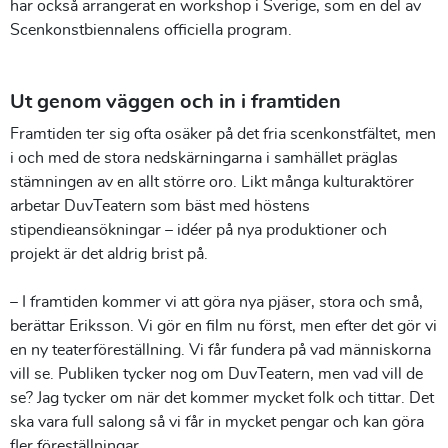
har också arrangerat en workshop i Sverige, som en del av
Scenkonstbiennalens officiella program.
Ut genom väggen och in i framtiden
Framtiden ter sig ofta osäker på det fria scenkonstfältet, men
i och med de stora nedskärningarna i samhället präglas
stämningen av en allt större oro. Likt många kulturaktörer
arbetar DuvTeatern som bäst med höstens
stipendieansökningar – idéer på nya produktioner och
projekt är det aldrig brist på.
– I framtiden kommer vi att göra nya pjäser, stora och små,
berättar Eriksson. Vi gör en film nu först, men efter det gör vi
en ny teaterföreställning. Vi får fundera på vad människorna
vill se. Publiken tycker nog om DuvTeatern, men vad vill de
se? Jag tycker om när det kommer mycket folk och tittar. Det
ska vara full salong så vi får in mycket pengar och kan göra
fler föreställningar.