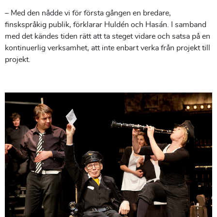
– Med den nådde vi för första gången en bredare,
finskspråkig publik, förklarar Huldén och Hasán. I samband
med det kändes tiden rätt att ta steget vidare och satsa på en
kontinuerlig verksamhet, att inte enbart verka från projekt till
projekt.