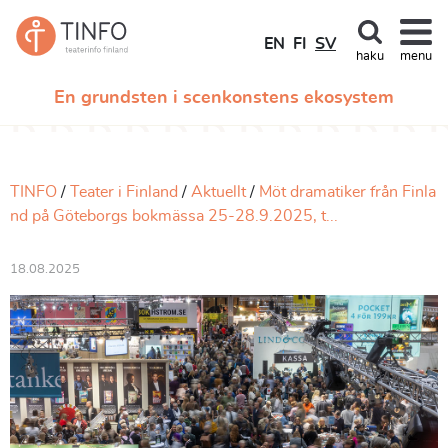
EN
FI
SV
haku
menu
En grundsten i scenkonstens ekosystem
TINFO
Teater i Finland
Aktuellt
Möt dramatiker från Finla
nd på Göteborgs bokmässa 25-28.9.2025, t...
18.08.2025