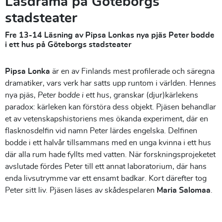
Läsdrama på Göteborgs
stadsteater
Fre 13-14 Läsning av Pipsa Lonkas nya pjäs Peter bodde
i ett hus på Göteborgs stadsteater
Pipsa Lonka
är en av Finlands mest profilerade och säregna
dramatiker, vars verk har satts upp runtom i världen. Hennes
nya pjäs,
Peter bodde i ett hus
, granskar (djur)kärlekens
paradox: kärleken kan förstöra dess objekt. Pjäsen behandlar
et av vetenskapshistoriens mes ökanda experiment, där en
flasknosdelfin vid namn Peter lärdes engelska. Delfinen
bodde i ett halvår tillsammans med en unga kvinna i ett hus
där alla rum hade fyllts med vatten. När forskningsprojeketet
avslutade fördes Peter till ett annat laboratorium, där hans
enda livsutrymme var ett ensamt badkar. Kort därefter tog
Peter sitt liv. Pjäsen läses av skådespelaren
Maria Salomaa
.