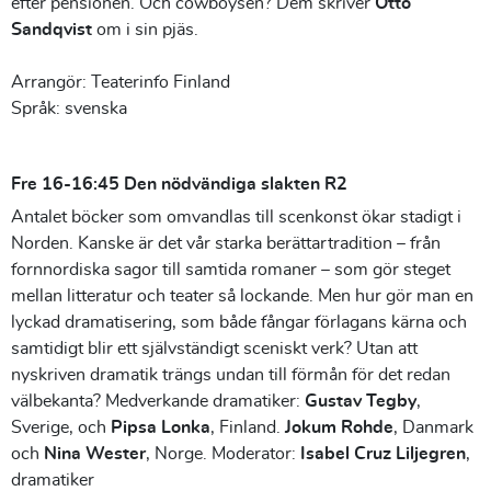
efter pensionen. Och cowboysen? Dem skriver
Otto
Sandqvist
om i sin pjäs.
Arrangör: Teaterinfo Finland
Språk: svenska
Fre 16-16:45 Den nödvändiga slakten R2
Antalet böcker som omvandlas till scenkonst ökar stadigt i
Norden. Kanske är det vår starka berättartradition – från
fornnordiska sagor till samtida romaner – som gör steget
mellan litteratur och teater så lockande. Men hur gör man en
lyckad dramatisering, som både fångar förlagans kärna och
samtidigt blir ett självständigt sceniskt verk? Utan att
nyskriven dramatik trängs undan till förmån för det redan
välbekanta? Medverkande dramatiker:
Gustav Tegby
,
Sverige, och
Pipsa Lonka
, Finland.
Jokum Rohde
, Danmark
och
Nina Wester
, Norge.
Moderator:
Isabel Cruz Liljegren
,
dramatiker