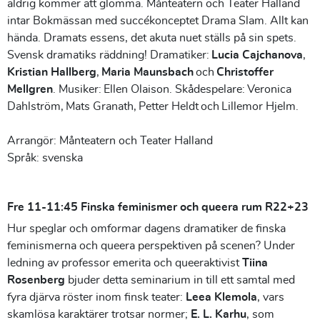
aldrig kommer att glömma. Månteatern och Teater Halland
intar Bokmässan med succékonceptet Drama Slam. Allt kan
hända. Dramats essens, det akuta nuet ställs på sin spets.
Svensk dramatiks räddning! Dramatiker:
Lucia Cajchanova
,
Kristian Hallberg
,
Maria Maunsbach
och
Christoffer
Mellgren
. Musiker: Ellen Olaison. Skådespelare: Veronica
Dahlström, Mats Granath, Petter Heldt och Lillemor Hjelm.
Arrangör: Månteatern och Teater Halland
Språk: svenska
Fre 11-11:45 Finska feminismer och queera rum R22+23
Hur speglar och omformar dagens dramatiker de finska
feminismerna och queera perspektiven på scenen? Under
ledning av professor emerita och queeraktivist
Tiina
Rosenberg
bjuder detta seminarium in till ett samtal med
fyra djärva röster inom finsk teater:
Leea Klemola
, vars
skamlösa karaktärer trotsar normer;
E. L. Karhu
, som