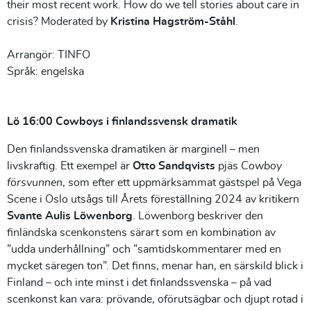
their most recent work. How do we tell stories about care in
crisis? Moderated by
Kristina Hagström-Ståhl
.
Arrangör: TINFO
Språk: engelska
Lö 16:00 Cowboys i finlandssvensk dramatik
Den finlandssvenska dramatiken är marginell – men
livskraftig. Ett exempel är
Otto Sandqvists
pjäs
Cowboy
försvunnen
, som efter ett uppmärksammat gästspel på Vega
Scene i Oslo utsågs till Årets föreställning 2024 av kritikern
Svante Aulis Löwenborg
. Löwenborg beskriver den
finländska scenkonstens särart som en kombination av
”udda underhållning” och ”samtidskommentarer med en
mycket säregen ton”. Det finns, menar han, en särskild blick i
Finland – och inte minst i det finlandssvenska – på vad
scenkonst kan vara: prövande, oförutsägbar och djupt rotad i