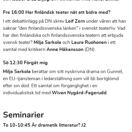
Fre 16:00 Har finländsk teater nåt att bidra med?
I ett debattinlägg på DN skrev
Leif Zern
under våren att han
saknar “den finlandssvenska länken” i svenskt teaterliv. Vad
har den finländska och finlandssvenska teatern att erbjuda
svensk teater?
Milja Sarkola
och
Laura Ruohonen
i ett
samtal med kritikern
Anna Håkansson
(DN).
Sö 12:30 Förgät mig
Milja Sarkola
berättar om sitt nyskrivna drama on Gunnel,
en EU-tjänsteman i ledarställning som vill bli bortglömd
efter sin död. Ett samtal om förgänglighet i en
individualistisk tid med
Wivan Nygård-Fagerudd
.
Seminarier
To 10-10:45 Är dramatik litteratur? J2