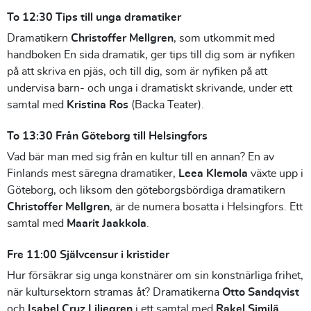
To 12:30 Tips till unga dramatiker
Dramatikern
Christoffer Mellgren
, som utkommit med
handboken En sida dramatik, ger tips till dig som är nyfiken
på att skriva en pjäs, och till dig, som är nyfiken på att
undervisa barn- och unga i dramatiskt skrivande, under ett
samtal med
Kristina Ros
(Backa Teater).
To 13:30 Från Göteborg till Helsingfors
Vad bär man med sig från en kultur till en annan? En av
Finlands mest säregna dramatiker,
Leea Klemola
växte upp i
Göteborg, och liksom den göteborgsbördiga dramatikern
Christoffer Mellgren
, är de numera bosatta i Helsingfors. Ett
samtal med
Maarit Jaakkola
.
Fre 11:00 Självcensur i kristider
Hur försäkrar sig unga konstnärer om sin konstnärliga frihet,
när kultursektorn stramas åt? Dramatikerna
Otto Sandqvist
och
Isabel Cruz Liljegren
i ett samtal med
Rakel Similä
.