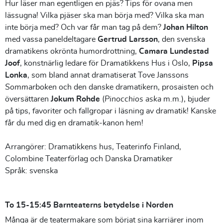
Hur läser man egentligen en pjäs? Tips för ovana men
lässugna! Vilka pjäser ska man börja med? Vilka ska man
inte börja med? Och var får man tag på dem?
Johan Hilton
med vassa paneldeltagare
Gertrud Larsson
, den svenska
dramatikens okrönta humordrottning,
Camara Lundestad
Joof
, konstnärlig ledare för Dramatikkens Hus i Oslo,
Pipsa
Lonka
, som bland annat dramatiserat Tove Janssons
Sommarboken
och den danske dramatikern, prosaisten och
översättaren
Jokum Rohde
(
Pinocchios aska
m.m.), bjuder
på tips, favoriter och fallgropar i läsning av dramatik! Kanske
får du med dig en dramatik-kanon hem!
Arrangörer: Dramatikkens hus, Teaterinfo Finland,
Colombine Teaterförlag och Danska Dramatiker
Språk: svenska
To 15-15:45 Barnteaterns betydelse i Norden
Många är de teatermakare som börjat sina karriärer inom