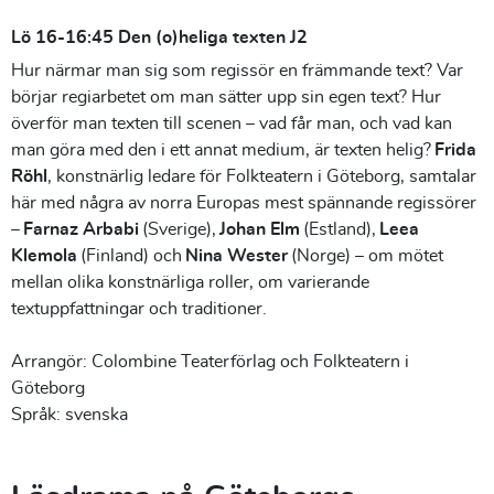
Lö 16-16:45 Den (o)heliga texten J2
Hur närmar man sig som regissör en främmande text? Var
börjar regiarbetet om man sätter upp sin egen text? Hur
överför man texten till scenen – vad får man, och vad kan
man göra med den i ett annat medium, är texten helig?
Frida
Röhl
, konstnärlig ledare för Folkteatern i Göteborg, samtalar
här med några av norra Europas mest spännande regissörer
–
Farnaz Arbabi
(Sverige),
Johan Elm
(Estland),
Leea
Klemola
(Finland) och
Nina Wester
(Norge) – om mötet
mellan olika konstnärliga roller, om varierande
textuppfattningar och traditioner.
Arrangör: Colombine Teaterförlag och Folkteatern i
Göteborg
Språk: svenska