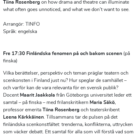
Tiina Rosenberg
on how drama and theatre can illuminate
what often goes unnoticed, and what we don’t want to see.
Arrangör: TINFO
Språk: engelska
Fre 17:30
Finländska fenomen på och bakom scenen
(på
finska)
Vilka berättelser, perspektiv och teman präglar teatern och
scenkonsten i Finland just nu? Hur speglar de samhället –
och varför kan de vara relevanta för en svensk publik?
Docent
Maarit Jaakkola
från Göteborgs universitet leder ett
samtal – på finska – med frilanskritikern
Maria Säkö
,
professor emerita
Tiina Rosenberg
och teaterskribent
Leena Kärkkäinen
. Tillsammans tar de pulsen på det
finländska scenkonstfältet: trenderna, konflikterna, uttrycken
som väcker debatt. Ett samtal för alla som vill förstå vad som