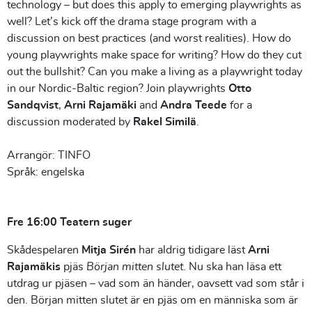
technology – but does this apply to emerging playwrights as
well? Let’s kick off the drama stage program with a
discussion on best practices (and worst realities). How do
young playwrights make space for writing? How do they cut
out the bullshit? Can you make a living as a playwright today
in our Nordic-Baltic region? Join playwrights
Otto
Sandqvist
,
Arni Rajamäki
and
Andra Teede
for a
discussion moderated by
Rakel Similä
.
Arrangör: TINFO
Språk: engelska
Fre 16:00 Teatern suger
Skådespelaren
Mitja Sirén
har aldrig tidigare läst
Arni
Rajamäkis
pjäs
Början mitten slutet
. Nu ska han läsa ett
utdrag ur pjäsen – vad som än händer, oavsett vad som står i
den. Början mitten slutet är en pjäs om en människa som är