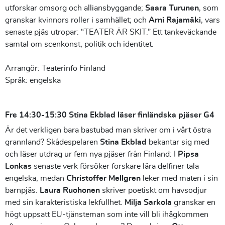
utforskar omsorg och alliansbyggande;
Saara Turunen
, som
granskar kvinnors roller i samhället; och
Arni Rajamäki
, vars
senaste pjäs utropar: “TEATER ÄR SKIT.” Ett tankeväckande
samtal om scenkonst, politik och identitet.
Arrangör: Teaterinfo Finland
Språk: engelska
Fre 14:30-15:30 Stina Ekblad läser finländska pjäser G4
Är det verkligen bara bastubad man skriver om i vårt östra
grannland? Skådespelaren
Stina Ekblad
bekantar sig med
och läser utdrag ur fem nya pjäser från Finland: I
Pipsa
Lonkas
senaste verk försöker forskare lära delfiner tala
engelska, medan
Christoffer Mellgren
leker med maten i sin
barnpjäs.
Laura Ruohonen
skriver poetiskt om havsodjur
med sin karakteristiska lekfullhet.
Milja Sarkola
granskar en
högt uppsatt EU-tjänsteman som inte vill bli ihågkommen