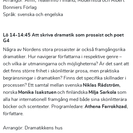
Arrangör: Amfi, Teaterinfo Finland, Modernista och Albert
Bonniers Förlag
Språk: svenska och engelska
Lö 14-14:45 Att skriva dramatik som prosaist och poet
G4
Några av Nordens stora prosaister är också framgångsrika
dramatiker. Hur navigerar författarna i respektive genre –
och vilka är utmaningarna och möjligheterna? Är det sant att
det finns större frihet i skönlitterär prosa, men praktiska
begränsningar i dramatiken? Finns det specifika skillnader i
processen? Ett samtal mellan svenska
Niklas Rådström
,
norska
Monika Isakstuen
och finländska
Milja Sarkola
som
alla har internationell framgång med både sina skönlitterära
böcker och scentexter. Programledare:
Athena Farrokhzad
,
författare.
Arrangör: Dramatikkens hus