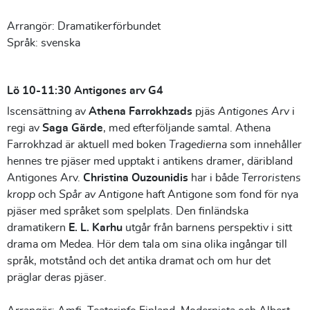
Arrangör: Dramatikerförbundet
Språk: svenska
Lö 10-11:30 Antigones arv G4
Iscensättning av
Athena Farrokhzads
pjäs
Antigones Arv
i
regi av
Saga Gärde
, med efterföljande samtal. Athena
Farrokhzad är aktuell med boken
Tragedierna
som innehåller
hennes tre pjäser med upptakt i antikens dramer, däribland
Antigones Arv.
Christina Ouzounidis
har i både
Terroristens
kropp
och
Spår av Antigone
haft Antigone som fond för nya
pjäser med språket som spelplats. Den finländska
dramatikern
E. L. Karhu
utgår från barnens perspektiv i sitt
drama om Medea. Hör dem tala om sina olika ingångar till
språk, motstånd och det antika dramat och om hur det
präglar deras pjäser.