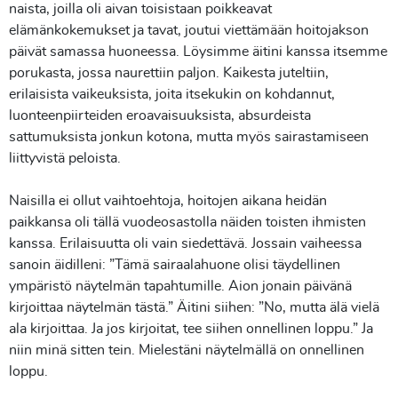
naista, joilla oli aivan toisistaan poikkeavat
elämänkokemukset ja tavat, joutui viettämään hoitojakson
päivät samassa huoneessa. Löysimme äitini kanssa itsemme
porukasta, jossa naurettiin paljon. Kaikesta juteltiin,
erilaisista vaikeuksista, joita itsekukin on kohdannut,
luonteenpiirteiden eroavaisuuksista, absurdeista
sattumuksista jonkun kotona, mutta myös sairastamiseen
liittyvistä peloista.
Naisilla ei ollut vaihtoehtoja, hoitojen aikana heidän
paikkansa oli tällä vuodeosastolla näiden toisten ihmisten
kanssa. Erilaisuutta oli vain siedettävä. Jossain vaiheessa
sanoin äidilleni: ”Tämä sairaalahuone olisi täydellinen
ympäristö näytelmän tapahtumille. Aion jonain päivänä
kirjoittaa näytelmän tästä.” Äitini siihen: ”No, mutta älä vielä
ala kirjoittaa. Ja jos kirjoitat, tee siihen onnellinen loppu.” Ja
niin minä sitten tein. Mielestäni näytelmällä on onnellinen
loppu.