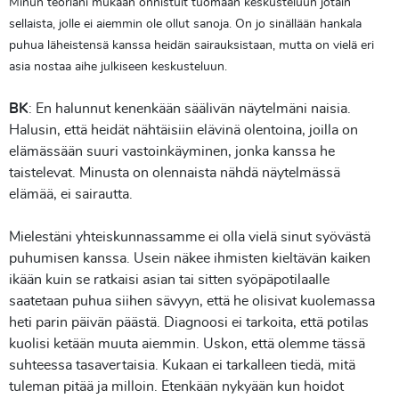
Minun teoriani mukaan onnistuit tuomaan keskusteluun jotain
sellaista, jolle ei aiemmin ole ollut sanoja. On jo sinällään hankala
puhua läheistensä kanssa heidän sairauksistaan, mutta on vielä eri
asia nostaa aihe julkiseen keskusteluun.
BK
: En halunnut kenenkään säälivän näytelmäni naisia.
Halusin, että heidät nähtäisiin elävinä olentoina, joilla on
elämässään suuri vastoinkäyminen, jonka kanssa he
taistelevat. Minusta on olennaista nähdä näytelmässä
elämää, ei sairautta.
Mielestäni yhteiskunnassamme ei olla vielä sinut syövästä
puhumisen kanssa. Usein näkee ihmisten kieltävän kaiken
ikään kuin se ratkaisi asian tai sitten syöpäpotilaalle
saatetaan puhua siihen sävyyn, että he olisivat kuolemassa
heti parin päivän päästä. Diagnoosi ei tarkoita, että potilas
kuolisi ketään muuta aiemmin. Uskon, että olemme tässä
suhteessa tasavertaisia. Kukaan ei tarkalleen tiedä, mitä
tuleman pitää ja milloin. Etenkään nykyään kun hoidot