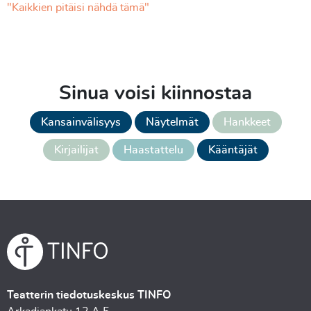
"Kaikkien pitäisi nähdä tämä"
Sinua voisi kiinnostaa
Kansainvälisyys
Näytelmät
Hankkeet
Kirjailijat
Haastattelu
Kääntäjät
Teatterin tiedotuskeskus TINFO