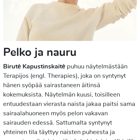
Pelko ja nauru
Birutė Kapustinskaitė
puhuu näytelmästään
Terapijos (engl. Therapies), joka on syntynyt
hänen syöpää sairastaneen äitinsä
kokemuksista. Näytelmän kuusi, toisilleen
entuudestaan vierasta naista jakaa paitsi sama
sairaalahuoneen myös pelon vakavan
sairauden edessä. Sattumalta syntynyt
yhteinen tila täyttyy naisten puheesta ja