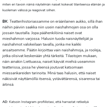
miten eri tavoin nämä näytelmän naiset kokevat tilanteensa elämän ja
kuoleman välissä ja reagoivat siihen.
BK
: Teatterihistoriassamme on eräänlainen aukko, sillä ihan
näihin päiviin saakka niin usein naishahmojen osa on olla
jossain taustalla. Jopa päähenkilöinä naiset ovat
mieshahmon varjossa. Halusin tuoda naisnäyttelijät ja
naishahmot valokeilaan tavalla, jonka me kaikki
ansaitsemme. Päätin kirjoittaa vain naishahmoja, ja rooleja,
jotka olisivat keskenään yhtä tärkeitä. Tilastojen mukaan,
näin ainakin Liettuassa, naiset käyvät miehiä useammin
teatterissa, jossa he yleensä joutuvat katsomaan
miessankareiden tarinoita. Minä taas halusin, että naiset
näkisivät näyttämöllä itsensä, ystävättärensä, sisarensa tai
äitinsä.
AD
: Katsoin Instagram-profiilistasi, että harrastat retkeilyä