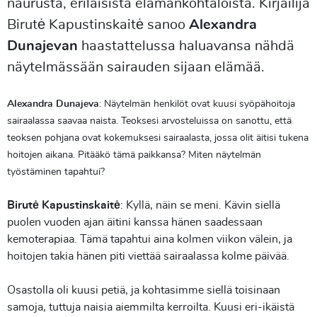
naurusta, erilaisista elämänkohtaloista. Kirjailija
Birutė Kapustinskaitė sanoo
Alexandra
Dunajevan
haastattelussa haluavansa nähdä
näytelmässään sairauden sijaan elämää.
Alexandra Dunajeva
: Näytelmän henkilöt ovat kuusi syöpähoitoja
sairaalassa saavaa naista. Teoksesi arvosteluissa on sanottu, että
teoksen pohjana ovat kokemuksesi sairaalasta, jossa olit äitisi tukena
hoitojen aikana. Pitääkö tämä paikkansa? Miten näytelmän
työstäminen tapahtui?
Birutė Kapustinskaitė
: Kyllä, näin se meni. Kävin siellä
puolen vuoden ajan äitini kanssa hänen saadessaan
kemoterapiaa. Tämä tapahtui aina kolmen viikon välein, ja
hoitojen takia hänen piti viettää sairaalassa kolme päivää.
Osastolla oli kuusi petiä, ja kohtasimme siellä toisinaan
samoja, tuttuja naisia aiemmilta kerroilta. Kuusi eri-ikäistä