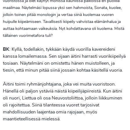
vuoristossa ja olet käynyt monissa kauniissa paikoissa eri puolilla
maailmaa. Näytelmäsi lopussa yksi sen hahmoista, Sonata, kuolee,
jolloin toinen pitää monologin ja vertaa siinä kuolemaa vuoren
huipulle kiipeämiseen. Tavallisesti kiipeily vahvistaa elämänhalua ja
auttaa kohtaamaan vaikeuksia. Nyt kohdattavana oli kuolema. Mistä
tällainen vuorimetafora tuli?
BK
: Kyllä, todellakin, tykkään käydä vuorilla kavereideni
kanssa lomailemassa. Sen sijaan äitini harrasti vuorikiipeilyä
tosiaan. Näytelmäni on omistettu hänen muistolleen, ja
tiesin, että minun pitää siinä jossain kohtaa käsitellä vuoria.
Äitini toimi ryhmänjohtajana, joka vei muita vuoristoon.
Hänellä oli paljon ystäviä näistä kiipeilijäpiireistä. Kun äitini
oli nuori, Liettua oli osa Neuvostoliittoa, jolloin liikkuminen
oli rajoitettua. Siinä tilanteessa vuoret tarjosivat
mahdollisuuden laajentaa omia rajojaan, myös
maantieteellisessä mielessä.