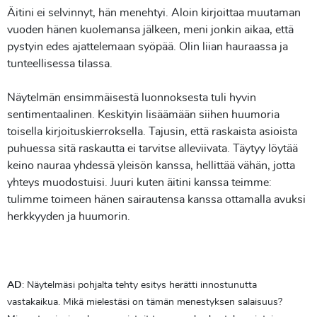
Äitini ei selvinnyt, hän menehtyi. Aloin kirjoittaa muutaman
vuoden hänen kuolemansa jälkeen, meni jonkin aikaa, että
pystyin edes ajattelemaan syöpää. Olin liian hauraassa ja
tunteellisessa tilassa.
Näytelmän ensimmäisestä luonnoksesta tuli hyvin
sentimentaalinen. Keskityin lisäämään siihen huumoria
toisella kirjoituskierroksella. Tajusin, että raskaista asioista
puhuessa sitä raskautta ei tarvitse alleviivata. Täytyy löytää
keino nauraa yhdessä yleisön kanssa, hellittää vähän, jotta
yhteys muodostuisi. Juuri kuten äitini kanssa teimme:
tulimme toimeen hänen sairautensa kanssa ottamalla avuksi
herkkyyden ja huumorin.
AD
: Näytelmäsi pohjalta tehty esitys herätti innostunutta
vastakaikua. Mikä mielestäsi on tämän menestyksen salaisuus?