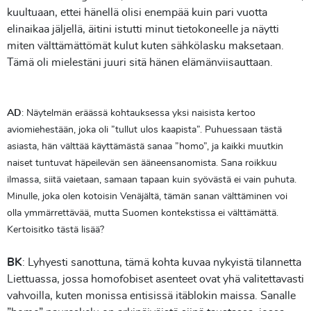
kuultuaan, ettei hänellä olisi enempää kuin pari vuotta
elinaikaa jäljellä, äitini istutti minut tietokoneelle ja näytti
miten välttämättömät kulut kuten sähkölasku maksetaan.
Tämä oli mielestäni juuri sitä hänen elämänviisauttaan.
AD
: Näytelmän eräässä kohtauksessa yksi naisista kertoo
aviomiehestään, joka oli ”tullut ulos kaapista”. Puhuessaan tästä
asiasta, hän välttää käyttämästä sanaa ”homo”, ja kaikki muutkin
naiset tuntuvat häpeilevän sen ääneensanomista. Sana roikkuu
ilmassa, siitä vaietaan, samaan tapaan kuin syövästä ei vain puhuta.
Minulle, joka olen kotoisin Venäjältä, tämän sanan välttäminen voi
olla ymmärrettävää, mutta Suomen kontekstissa ei välttämättä.
Kertoisitko tästä lisää?
BK
: Lyhyesti sanottuna, tämä kohta kuvaa nykyistä tilannetta
Liettuassa, jossa homofobiset asenteet ovat yhä valitettavasti
vahvoilla, kuten monissa entisissä itäblokin maissa. Sanalle