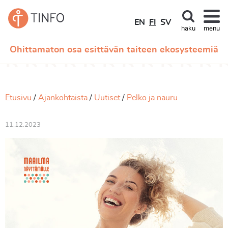
EN
FI
SV
haku
menu
Ohittamaton osa esittävän taiteen ekosysteemiä
Etusivu
Ajankohtaista
Uutiset
Pelko ja nauru
11.12.2023