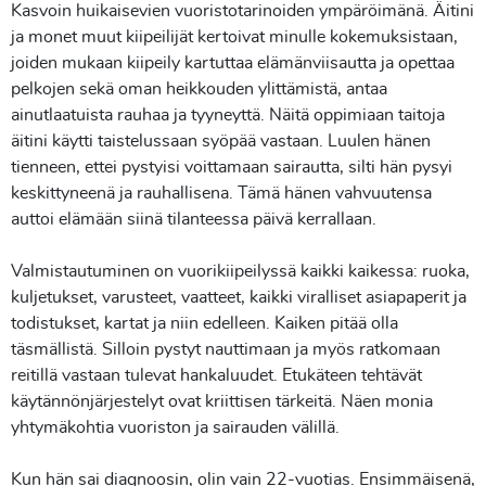
Kasvoin huikaisevien vuoristotarinoiden ympäröimänä. Äitini
ja monet muut kiipeilijät kertoivat minulle kokemuksistaan,
joiden mukaan kiipeily kartuttaa elämänviisautta ja opettaa
pelkojen sekä oman heikkouden ylittämistä, antaa
ainutlaatuista rauhaa ja tyyneyttä. Näitä oppimiaan taitoja
äitini käytti taistelussaan syöpää vastaan. Luulen hänen
tienneen, ettei pystyisi voittamaan sairautta, silti hän pysyi
keskittyneenä ja rauhallisena. Tämä hänen vahvuutensa
auttoi elämään siinä tilanteessa päivä kerrallaan.
Valmistautuminen on vuorikiipeilyssä kaikki kaikessa: ruoka,
kuljetukset, varusteet, vaatteet, kaikki viralliset asiapaperit ja
todistukset, kartat ja niin edelleen. Kaiken pitää olla
täsmällistä. Silloin pystyt nauttimaan ja myös ratkomaan
reitillä vastaan tulevat hankaluudet. Etukäteen tehtävät
käytännönjärjestelyt ovat kriittisen tärkeitä. Näen monia
yhtymäkohtia vuoriston ja sairauden välillä.
Kun hän sai diagnoosin, olin vain 22-vuotias. Ensimmäisenä,