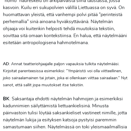
”homo” naureskelu on arkipäiväistä siinä taustassa, jossa
kasvoin. Kuilu eri sukupolvien välillä Liettuassa on syvä. On
huomattavan yleistä, että vanhempi polvi pitää ”perinteistä
perhemallia” sinä ainoana hyväksyttävänä. Näytelmän
ohjaaja voi kuitenkin helposti tehdä muutoksia tekstiin,
sovittaa sitä omaan kontekstiinsa. En halua, että näytelmääni
esitetään antropologisena hahmotelmana.
AD
: Annat teatteriohjaajalle paljon vapauksia tulkita näytelmääsi.
Kirjoitat parenteesissa esimerkiksi: ”Ympäristö voi olla viitteellinen,
joko sairaalamainen tai jotain, joka ei ollenkaan viittaa sairaalaan.” Nyt
sanot, että sallit jopa muutokset itse tekstiin.
BK
: Saksantaja ehdotti näytelmän hahmojen ja esimerkiksi
kadunnimien säilyttämistä liettuankielisinä. Minusta
päinvastoin tulisi löytää saksankieliset vastineet nimille, jotta
näytelmän lukija ja esityksen katsoja pystyisi paremmin
samastumaan siihen. Näytelmässä on toki yleismaailmallisia