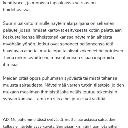
kehittyneet, ja monissa tapauksissa sairaus on
hoidettavissa.
Suurin palkinto minulle näytelmäkirjailijana on sellainen
palaute, jossa ihmiset kertovat esityksestä kotiin palattuaan
keskustelleensa läheistensä kanssa näytelmän aiheista
myöhään yöhön. Jotkut ovat sanoneet pelänneensä tätä
haastavaa aihetta, mutta lopulta olivat kokeneet helpotuksen.
Tämä onkin tavoitteeni, masentamisen sijaan inspiroida
ihmisiä.
Meidän pitää oppia puhumaan syövästä tai mistä tahansa
muusta sairaudesta. Näytelmää varten tutkin tilastoja, joiden
mukaan maailman ihmisistä joka neljäs joutuu tekemisiin
syövän kanssa. Tämä on siis aihe, jota ei voi välttää.
AD
: Me puhumme tässä syövästä, mutta itse asiassa sairauden
kulkua ei näytelmässä kuvata. Sen sijaan kiinnitin huomiota siihen,