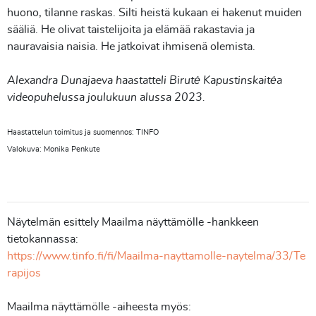
huono, tilanne raskas. Silti heistä kukaan ei hakenut muiden
sääliä. He olivat taistelijoita ja elämää rakastavia ja
nauravaisia naisia. He jatkoivat ihmisenä olemista.
Alexandra Dunajaeva haastatteli Birutė Kapustinskaitėa
videopuhelussa joulukuun alussa 2023.
Haastattelun toimitus ja suomennos: TINFO
Valokuva: Monika Penkute
Näytelmän esittely Maailma näyttämölle -hankkeen
tietokannassa:
https://www.tinfo.fi/fi/Maailma-nayttamolle-naytelma/33/Te
rapijos
Maailma näyttämölle -aiheesta myös: