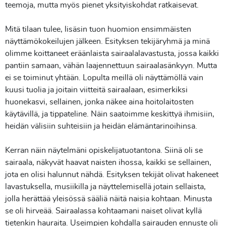
teemoja, mutta myös pienet yksityiskohdat ratkaisevat.
Mitä tilaan tulee, lisäsin tuon huomion ensimmäisten
näyttämökokeilujen jälkeen. Esityksen tekijäryhmä ja minä
olimme koittaneet eräänlaista sairaalalavastusta, jossa kaikki
pantiin samaan, vähän laajennettuun sairaalasänkyyn. Mutta
ei se toiminut yhtään. Lopulta meillä oli näyttämöllä vain
kuusi tuolia ja joitain viitteitä sairaalaan, esimerkiksi
huonekasvi, sellainen, jonka näkee aina hoitolaitosten
käytävillä, ja tippateline. Näin saatoimme keskittyä ihmisiin,
heidän välisiin suhteisiin ja heidän elämäntarinoihinsa.
Kerran näin näytelmäni opiskelijatuotantona. Siinä oli se
sairaala, näkyvät haavat naisten ihossa, kaikki se sellainen,
jota en olisi halunnut nähdä. Esityksen tekijät olivat hakeneet
lavastuksella, musiikilla ja näyttelemisellä jotain sellaista,
jolla herättää yleisössä sääliä näitä naisia kohtaan. Minusta
se oli hirveää. Sairaalassa kohtaamani naiset olivat kyllä
tietenkin hauraita. Useimpien kohdalla sairauden ennuste oli