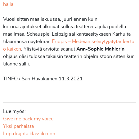
halla
.
Vuosi sitten maaliskuussa, juuri ennen kuin
koronarajoitukset alkoivat sulkea teattereita joka puolella
maailmaa, Schauspiel Leipzig sai kantaesitykseen Karhulta
tilaamansa näytelmän
Eriopis – Medeian selviytyjätytär kerto
o kaiken
. Ylistäviä arvioita saanut
Ann-Sophie Mahlerin
ohjaus olisi tulossa takaisin teatterin ohjelmistoon sitten kun
tilanne sallii.
TINFO / Sari Havukainen 11.3.2021
Lue myös:
Give me back my voice
Yksi parhaista
Lupa kajota klassikkoon