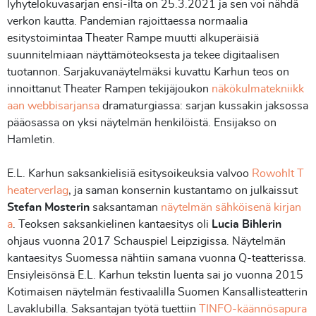
lyhytelokuvasarjan ensi-ilta on 25.3.2021 ja sen voi nähdä
verkon kautta. Pandemian rajoittaessa normaalia
esitystoimintaa Theater Rampe muutti alkuperäisiä
suunnitelmiaan näyttämöteoksesta ja tekee digitaalisen
tuotannon. Sarjakuvanäytelmäksi kuvattu Karhun teos on
innoittanut Theater Rampen tekijäjoukon
näkökulmatekniikk
aan webbisarjansa
dramaturgiassa: sarjan kussakin jaksossa
pääosassa on yksi näytelmän henkilöistä. Ensijakso on
Hamletin.
E.L. Karhun saksankielisiä esitysoikeuksia valvoo
Rowohlt T
heaterverlag
, ja saman konsernin kustantamo on julkaissut
Stefan Mosterin
saksantaman
näytelmän sähköisenä kirjan
a
. Teoksen saksankielinen kantaesitys oli
Lucia Bihlerin
ohjaus vuonna 2017 Schauspiel Leipzigissa. Näytelmän
kantaesitys Suomessa nähtiin samana vuonna Q-teatterissa.
Ensiyleisönsä E.L. Karhun tekstin luenta sai jo vuonna 2015
Kotimaisen näytelmän festivaalilla Suomen Kansallisteatterin
Lavaklubilla. Saksantajan työtä tuettiin
TINFO-käännösapura