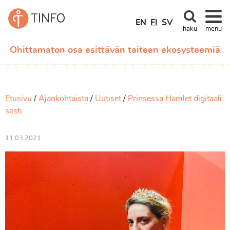
EN
FI
SV
haku
menu
Ohittamaton osa esittävän taiteen ekosysteemiä
Etusivu
Ajankohtaista
Uutiset
Prinsessa Hamlet digitaali
sesti
11.03.2021