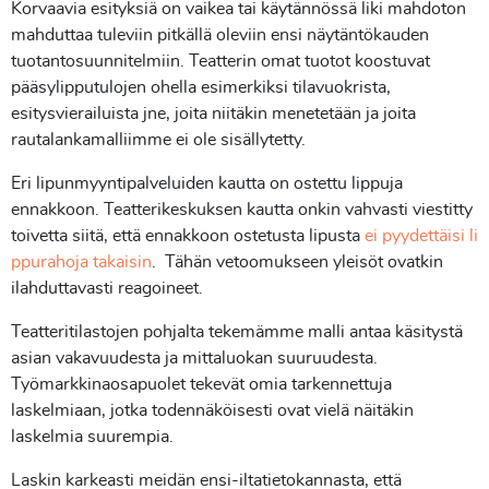
Korvaavia esityksiä on vaikea tai käytännössä liki mahdoton
mahduttaa tuleviin pitkällä oleviin ensi näytäntökauden
tuotantosuunnitelmiin. Teatterin omat tuotot koostuvat
pääsylipputulojen ohella esimerkiksi tilavuokrista,
esitysvierailuista jne, joita niitäkin menetetään ja joita
rautalankamalliimme ei ole sisällytetty.
Eri lipunmyyntipalveluiden kautta on ostettu lippuja
ennakkoon. Teatterikeskuksen kautta onkin vahvasti viestitty
toivetta siitä, että ennakkoon ostetusta lipusta
ei pyydettäisi li
ppurahoja takaisin
. Tähän vetoomukseen yleisöt ovatkin
ilahduttavasti reagoineet.
Teatteritilastojen pohjalta tekemämme malli antaa käsitystä
asian vakavuudesta ja mittaluokan suuruudesta.
Työmarkkinaosapuolet tekevät omia tarkennettuja
laskelmiaan, jotka todennäköisesti ovat vielä näitäkin
laskelmia suurempia.
Laskin karkeasti meidän ensi-iltatietokannasta, että