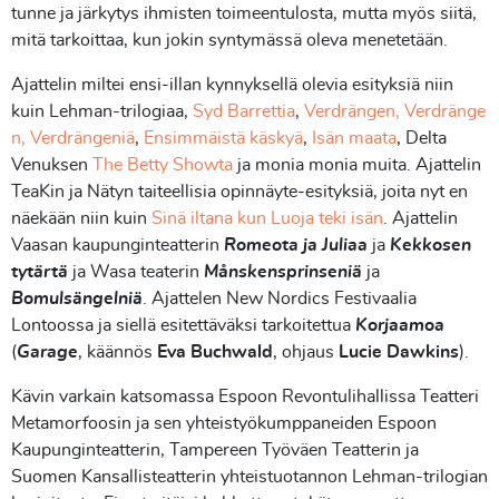
tunne ja järkytys ihmisten toimeentulosta, mutta myös siitä,
mitä tarkoittaa, kun jokin syntymässä oleva menetetään.
Ajattelin miltei ensi-illan kynnyksellä olevia esityksiä niin
kuin Lehman-trilogiaa,
Syd Barrettia
,
Verdrängen, Verdränge
n, Verdrängeniä
,
Ensimmäistä käskyä
,
Isän maata
, Delta
Venuksen
The Betty Showta
ja monia monia muita. Ajattelin
TeaKin ja Nätyn taiteellisia opinnäyte-esityksiä, joita nyt en
näekään niin kuin
Sinä iltana kun Luoja teki isän
. Ajattelin
Vaasan kaupunginteatterin
Romeota ja Juliaa
ja
Kekkosen
tytärtä
ja Wasa teaterin
Månskensprinseniä
ja
Bomulsängelniä
. Ajattelen New Nordics Festivaalia
Lontoossa ja siellä esitettäväksi tarkoitettua
Korjaamoa
(
Garage
, käännös
Eva Buchwald
, ohjaus
Lucie Dawkins
).
Kävin varkain katsomassa Espoon Revontulihallissa Teatteri
Metamorfoosin ja sen yhteistyökumppaneiden Espoon
Kaupunginteatterin, Tampereen Työväen Teatterin ja
Suomen Kansallisteatterin yhteistuotannon Lehman-trilogian