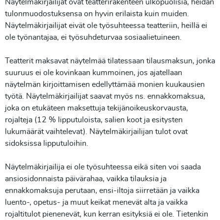
Näytelmäkirjailijat ovat teatterirakenteen ulkopuolisia, heidän
tulonmuodostuksensa on hyvin erilaista kuin muiden.
Näytelmäkirjailijat eivät ole työsuhteessa teatteriin, heillä ei
ole työnantajaa, ei työsuhdeturvaa sosiaalietuineen.
Teatterit maksavat näytelmää tilatessaan tilausmaksun, jonka
suuruus ei ole kovinkaan kummoinen, jos ajatellaan
näytelmän kirjoittamisen edellyttämää monien kuukausien
työtä. Näytelmäkirjailijat saavat myös ns. ennakkomaksua,
joka on etukäteen maksettuja tekijänoikeuskorvausta,
rojalteja (12 % lipputuloista, salien koot ja esitysten
lukumäärät vaihtelevat). Näytelmäkirjailijan tulot ovat
sidoksissa lipputuloihin.
Näytelmäkirjailija ei ole työsuhteessa eikä siten voi saada
ansiosidonnaista päivärahaa, vaikka tilauksia ja
ennakkomaksuja perutaan, ensi-iltoja siirretään ja vaikka
luento-, opetus- ja muut keikat menevät alta ja vaikka
rojaltitulot pienenevät, kun kerran esityksiä ei ole. Tietenkin