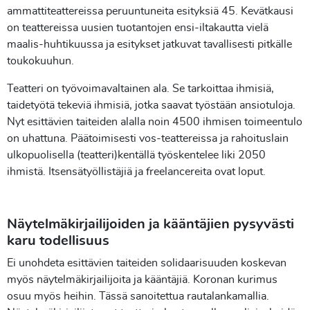
ammattiteattereissa peruuntuneita esityksiä 45. Kevätkausi
on teattereissa uusien tuotantojen ensi-iltakautta vielä
maalis-huhtikuussa ja esitykset jatkuvat tavallisesti pitkälle
toukokuuhun.
Teatteri on työvoimavaltainen ala. Se tarkoittaa ihmisiä,
taidetyötä tekeviä ihmisiä, jotka saavat työstään ansiotuloja.
Nyt esittävien taiteiden alalla noin 4500 ihmisen toimeentulo
on uhattuna. Päätoimisesti vos-teattereissa ja rahoituslain
ulkopuolisella (teatteri)kentällä työskentelee liki 2050
ihmistä. Itsensätyöllistäjiä ja freelancereita ovat loput.
Näytelmäkirjailijoiden ja kääntäjien pysyvästi
karu todellisuus
Ei unohdeta esittävien taiteiden solidaarisuuden koskevan
myös näytelmäkirjailijoita ja kääntäjiä. Koronan kurimus
osuu myös heihin. Tässä sanoitettua rautalankamallia.