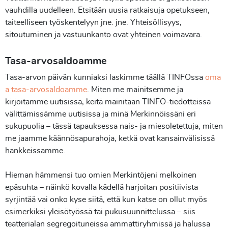
vauhdilla uudelleen. Etsitään uusia ratkaisuja opetukseen,
taiteelliseen työskentelyyn jne. jne. Yhteisöllisyys,
sitoutuminen ja vastuunkanto ovat yhteinen voimavara.
Tasa-arvosaldoamme
Tasa-arvon päivän kunniaksi laskimme täällä TINFOssa
oma
a tasa-arvosaldoamme
. Miten me mainitsemme ja
kirjoitamme uutisissa, keitä mainitaan TINFO-tiedotteissa
välittämissämme uutisissa ja minä Merkinnöissäni eri
sukupuolia – tässä tapauksessa nais- ja miesoletettuja, miten
me jaamme käännösapurahoja, ketkä ovat kansainvälisissä
hankkeissamme.
Hieman hämmensi tuo omien Merkintöjeni melkoinen
epäsuhta – näinkö kovalla kädellä harjoitan positiivista
syrjintää vai onko kyse siitä, että kun katse on ollut myös
esimerkiksi yleisötyössä tai pukusuunnittelussa – siis
teatterialan segregoituneissa ammattiryhmissä ja halussa