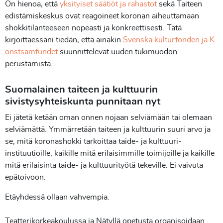
On hienoa, että
yksityiset säätiöt ja rahastot
sekä Taiteen
edistämiskeskus ovat reagoineet koronan aiheuttamaan
shokkitilanteeseen nopeasti ja konkreettisesti. Tätä
kirjoittaessani tiedän, että ainakin
Svenska kulturfonden ja K
onstsamfundet
suunnittelevat uuden tukimuodon
perustamista.
Suomalainen taiteen ja kulttuurin
sivistysyhteiskunta punnitaan nyt
Ei jätetä ketään oman onnen nojaan selviämään tai olemaan
selviämättä. Ymmärretään taiteen ja kulttuurin suuri arvo ja
se, mitä koronashokki tarkoittaa taide- ja kulttuuri-
instituutioille, kaikille mitä erilaisimmille toimijoille ja kaikille
mitä erilaisinta taide- ja kulttuurityötä tekeville. Ei vaivuta
epätoivoon.
Etäyhdessä ollaan vahvempia.
Teatterikorkeakoulussa ja Nätyllä opetusta organisoidaan