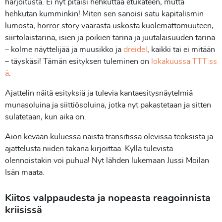
harjoitusta. Ei nyt pitäisi hehkuttaa etukäteen, mutta
hehkutan kumminkin! Miten sen sanoisi satu kapitalismin
lumosta, horror story väärästä uskosta kuolemattomuuteen,
siirtolaistarina, isien ja poikien tarina ja juutalaisuuden tarina
– kolme näyttelijää ja muusikko ja
dreidel
, kaikki tai ei mitään
– täyskäsi! Tämän esityksen tuleminen on
lokakuussa TTT:ss
ä
.
Ajattelin näitä esityksiä ja tulevia kantaesitysnäytelmiä
munasoluina ja siittiösoluina, jotka nyt pakastetaan ja sitten
sulatetaan, kun aika on.
Aion kevään kuluessa näistä transitissa olevissa teoksista ja
ajattelusta niiden takana kirjoittaa. Kyllä tulevista
olennoistakin voi puhua! Nyt lähden lukemaan Jussi Moilan
Isän maata.
Kiitos valppaudesta ja nopeasta reagoinnista
kriisissä