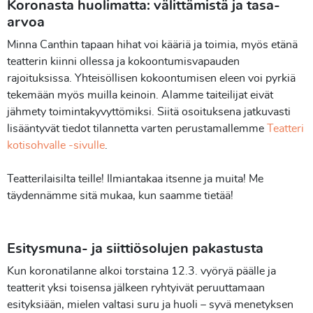
Koronasta huolimatta: välittämistä ja tasa-
arvoa
Minna Canthin tapaan hihat voi kääriä ja toimia, myös etänä
teatterin kiinni ollessa ja kokoontumisvapauden
rajoituksissa. Yhteisöllisen kokoontumisen eleen voi pyrkiä
tekemään myös muilla keinoin. Alamme taiteilijat eivät
jähmety toimintakyvyttömiksi. Siitä osoituksena jatkuvasti
lisääntyvät tiedot tilannetta varten perustamallemme
Teatteri
kotisohvalle -sivulle
.
Teatterilaisilta teille! Ilmiantakaa itsenne ja muita! Me
täydennämme sitä mukaa, kun saamme tietää!
Esitysmuna- ja siittiösolujen pakastusta
Kun koronatilanne alkoi torstaina 12.3. vyöryä päälle ja
teatterit yksi toisensa jälkeen ryhtyivät peruuttamaan
esityksiään, mielen valtasi suru ja huoli – syvä menetyksen