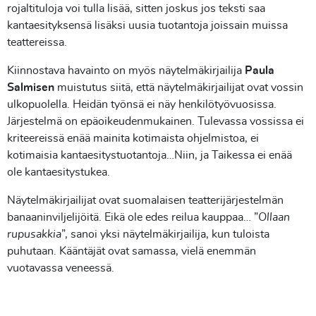
rojaltituloja voi tulla lisää, sitten joskus jos teksti saa
kantaesityksensä lisäksi uusia tuotantoja joissain muissa
teattereissa.
Kiinnostava havainto on myös näytelmäkirjailija
Paula
Salmisen
muistutus siitä, että näytelmäkirjailijat ovat vossin
ulkopuolella. Heidän työnsä ei näy henkilötyövuosissa.
Järjestelmä on epäoikeudenmukainen. Tulevassa vossissa ei
kriteereissä enää mainita kotimaista ohjelmistoa, ei
kotimaisia kantaesitystuotantoja…Niin, ja Taikessa ei enää
ole kantaesitystukea.
Näytelmäkirjailijat ovat suomalaisen teatterijärjestelmän
banaaninviljelijöitä. Eikä ole edes reilua kauppaa… ”
Ollaan
rupusakkia
”, sanoi yksi näytelmäkirjailija, kun tuloista
puhutaan. Kääntäjät ovat samassa, vielä enemmän
vuotavassa veneessä.