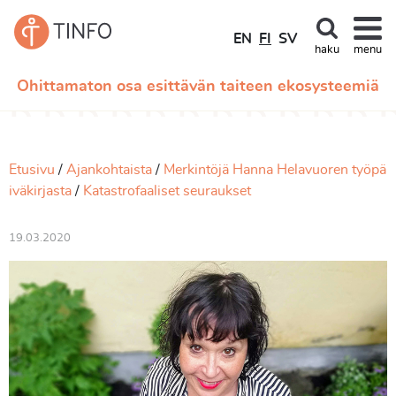
EN
FI
SV
haku
menu
Ohittamaton osa esittävän taiteen ekosysteemiä
Etusivu
Ajankohtaista
Merkintöjä Hanna Helavuoren työpä
iväkirjasta
Katastrofaaliset seuraukset
19.03.2020