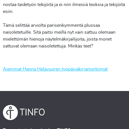
nostaa taidetyön tekijöitä ja ei niin ilmeisiä teoksia ja tekijöitä
esiin.
Tämä selittää arviolta parisenkymmentä plussaa
naisoletetuille. Sitä paitsi meillä nyt vain sattuu olemaan
mielettömän hienoja näytelmäkirjailijoita, joista monet
sattuvat olemaan naisoletettuja. Minkäs teet?
Aiemmat Hanna Helavuoren työpäiväkirjamerkinnät