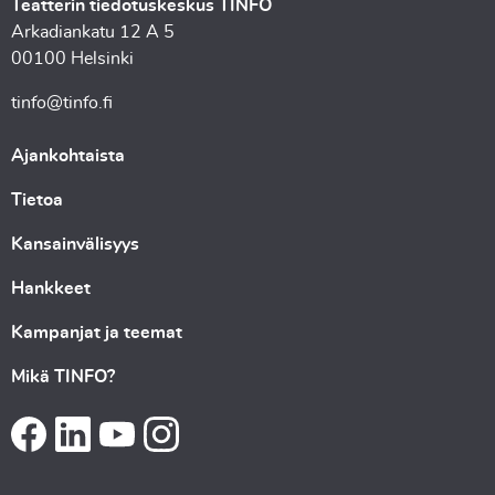
Teatterin tiedotuskeskus TINFO
Arkadiankatu 12 A 5
00100 Helsinki
tinfo@tinfo.fi
Ajankohtaista
Tietoa
Kansainvälisyys
Hankkeet
Kampanjat ja teemat
Mikä TINFO?