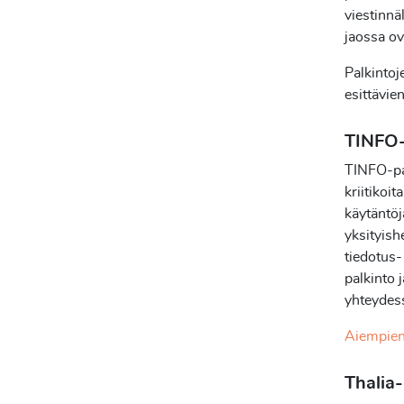
viestinnä
jaossa ov
Palkintoj
esittävie
TINFO-
TINFO-palk
kriitikoit
käytäntöj
yksityish
tiedotus-
palkinto
yhteydes
Aiempien
Thalia-