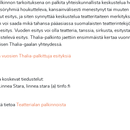
lkinnon tarkoituksena on palkita yhteiskunnallista keskustelua h
isöryhmiä houkutteleva, kansainvälisesti menestynyt tai muuten 
ut esitys, ja siten synnyttää keskustelua teatteritaiteen merkityks
 voi saada mikä tahansa pääasiassa suomalaisten teatterintekij
sitys. Vuoden esitys voi olla teatteria, tanssia, sirkusta, esitysta
istelevä esitys. Thalia-palkinto jaettiin ensimmäistä kertaa vuo
sen Thalia-gaalan yhteydessä.
vuosien Thalia-palkittuja esityksiä
a koskevat tiedustelut:
nnea Stara, linnea.stara (a) tinfo.fi
tä tietoa
Teatterialan palkinnoista