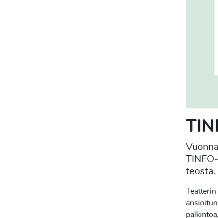
TIN
Vuonna 
TINFO-p
teosta.
Teatterin
ansioitun
palkintoa