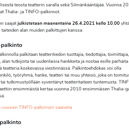
llisestä teosta teatterin saralla sekä Silmänkääntäjää. Vuonna 2
at Thalia- ja TINFO-palkinnot.
en saajat
julkistetaan maanantaina 26.4.2021 kello 10.00
yhtä
n taiteiden alan muiden palkittujen kanssa.
palkinto
innolla palkitaan teatteritiedon tuottajia, tiedottajia, toimittajia,
a, alan tutkijoita tai uudenlaisia hankkeita ja nostaa esille parhaita
ä teatteria koskevassa viestinnässä. Palkintoehdokas voi olla
enkilö, työryhmä, hanke, teatteri tai muu yhteisö, joka on toimitu
 tai tutkimustyöllään syventänyt teatteritaiteen tuntemusta. TIN
 jaettiin ensimmäistä kertaa vuonna 2010 ensimmäisen Thalia-g
sä.
 vuosien TINFO-palkinnon saaneita
palkinto