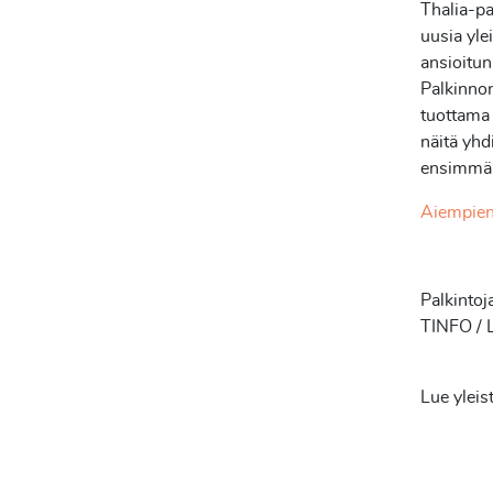
Thalia-pa
uusia yle
ansioitun
Palkinnon
tuottama e
näitä yhd
ensimmäi
Aiempien 
Palkintoj
TINFO / Li
Lue yleis