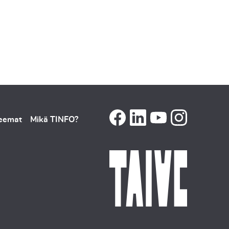
teemat
Mikä TINFO?