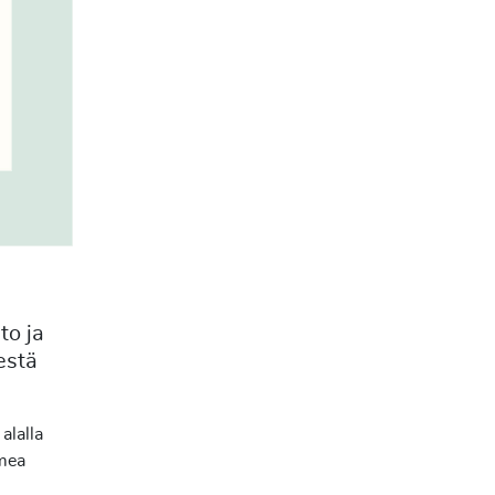
to ja
estä
alalla
lmea