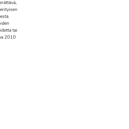
erättävä,
erityisen
estä.
öiden
idetta tai
nna 2010