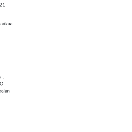
021
 aikaa
s-,
FO-
aalan