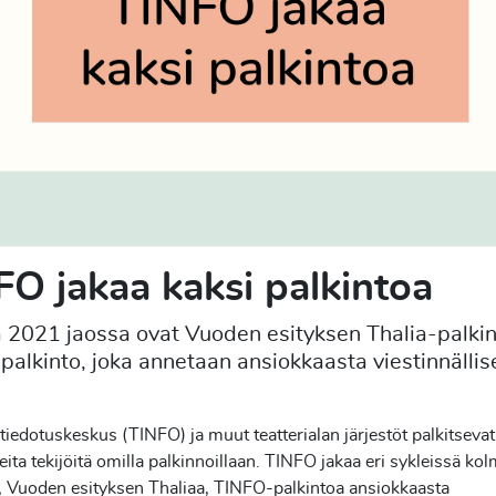
FO jakaa kaksi palkintoa
2021 jaossa ovat Vuoden esityksen Thalia-palkin
alkinto, joka annetaan ansiokkaasta viestinnällis
 tiedotuskeskus (TINFO) ja muut teatterialan järjestöt palkitsevat 
eita tekijöitä omilla palkinnoillaan. TINFO jakaa eri sykleissä ko
, Vuoden esityksen Thaliaa, TINFO-palkintoa ansiokkaasta