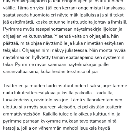
näytelmäkirjailijoiden ja teatterinjohtajien ja instituutioiden
välille. Tämä on yksi (jälleen kerran) ongelmista Ranskassa:
saatat saada huomiota eri näytelmäkilpailuissa ja silti teksti
jää esittämättä, koska et tunne instituutioita johtavia ihmisiä.
Pyrimme myös tasapainottamaan näytelmäkirjailijoiden ja
ohjaajien vaikutusvaltaa. Yleensä valta on ohjaajalla, hän
päättää, mitä ohjaa näyttämölle ja kuka nimetään esityksen
tekijäksi. Ohjaajan nimi näkyy julisteessa. Niin monta hyvää
näytelmää on hyllytetty tämän epätasapainoisen systeemin
takia. Pyrimme myös saamaan näytelmäkirjailijoille
sananvaltaa siinä, kuka heidän tekstinsä ohjaa.
Teatterien ja muiden taideinstituutioiden lisäksi järjestämme
näitä lukuteatteriesityksiä julkisilla paikoilla – kaduilla,
turvakodeissa, ravintoloissa jne. Tämä sillanrakentaminen
ulottuu siis myös suureen yleisöön, ei pelkästään teatterin
ammattiyhteisöön. Kaikilla tulee olla oikeus kulttuuriin, ja
pyrimme parhaan kykymme mukaan tavoittamaan niitä
katsojia, joilla on vähemmän mahdollisuuksia käydä