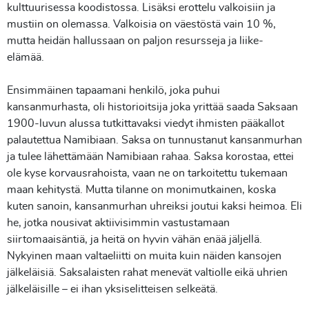
kulttuurisessa koodistossa. Lisäksi erottelu valkoisiin ja
mustiin on olemassa. Valkoisia on väestöstä vain 10 %,
mutta heidän hallussaan on paljon resursseja ja liike-
elämää.
Ensimmäinen tapaamani henkilö, joka puhui
kansanmurhasta, oli historioitsija joka yrittää saada Saksaan
1900-luvun alussa tutkittavaksi viedyt ihmisten pääkallot
palautettua Namibiaan. Saksa on tunnustanut kansanmurhan
ja tulee lähettämään Namibiaan rahaa. Saksa korostaa, ettei
ole kyse korvausrahoista, vaan ne on tarkoitettu tukemaan
maan kehitystä. Mutta tilanne on monimutkainen, koska
kuten sanoin, kansanmurhan uhreiksi joutui kaksi heimoa. Eli
he, jotka nousivat aktiivisimmin vastustamaan
siirtomaaisäntiä, ja heitä on hyvin vähän enää jäljellä.
Nykyinen maan valtaeliitti on muita kuin näiden kansojen
jälkeläisiä. Saksalaisten rahat menevät valtiolle eikä uhrien
jälkeläisille – ei ihan yksiselitteisen selkeätä.