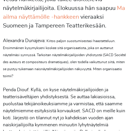
näytelmäkirjailijoita. Elokuussa hän saapuu
Ma
ailma näyttämölle -hankkeen
vieraaksi
Suomeen ja Tampereen Teatterikesään.
Alexandra Dunajeva:
Kiitos paljon suostumisestasi haastatteluun.
Ensimmäinen kysymykseni koskee sitä organisaatiota, joka on auttanut
näytelmäsi synnyssä. Tarkoitan näytelmäkirjailijoiden yhdistystä (SACD Société
des auteurs et compositeurs dramatiques), olen todella vaikuttunut siitä, miten
se pystyy tukemaan naisnäytelmäkirjailijoiden näkyvyyttä. Miten organisaatio
toimii?
Penda Diouf: Kyllä, on kyse näytelmäkirjailijoiden ja
teatterisäveltäjien yhdistyksestä. Se auttaa lakiasioissa,
puolustaa tekijänoikeuksiamme ja varmistaa, että saamme
näytelmiemme esityksistä korvaukset. SACD on meille kuin
koti. Järjestö on tilannut nyt jo kahdeksan vuoden ajan
naiskirjailijoilta kymmenen minuutin lyhytnäytelmiä