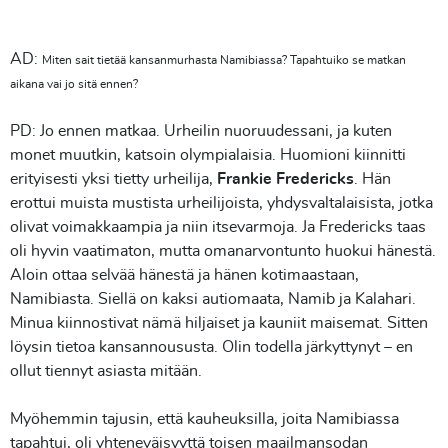
AD:
Miten sait tietää kansanmurhasta Namibiassa? Tapahtuiko se matkan
aikana vai jo sitä ennen?
PD: Jo ennen matkaa. Urheilin nuoruudessani, ja kuten
monet muutkin, katsoin olympialaisia. Huomioni kiinnitti
erityisesti yksi tietty urheilija,
Frankie Fredericks
. Hän
erottui muista mustista urheilijoista, yhdysvaltalaisista, jotka
olivat voimakkaampia ja niin itsevarmoja. Ja Fredericks taas
oli hyvin vaatimaton, mutta omanarvontunto huokui hänestä.
Aloin ottaa selvää hänestä ja hänen kotimaastaan,
Namibiasta. Siellä on kaksi autiomaata, Namib ja Kalahari.
Minua kiinnostivat nämä hiljaiset ja kauniit maisemat. Sitten
löysin tietoa kansannoususta. Olin todella järkyttynyt – en
ollut tiennyt asiasta mitään.
Myöhemmin tajusin, että kauheuksilla, joita Namibiassa
tapahtui, oli yhteneväisyyttä toisen maailmansodan