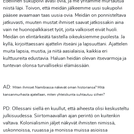
Edellinen sukupolvi avasi ovia, ja me yritämme murtautua
niistä läpi. Toivon, että meidän jälkeemme uusi sukupolvi
pääsee avaamaan taas uusia ovia. Meidän on ponnisteltava
jatkuvasti, muuten mustat ihmiset saavat jatkossakin aina
vain ne huonopalkkaiset työt, joita valkoiset eivät huoli.
Meidän on elintärkeätä taistella oikeuksiemme puolesta. Ja
kyllä, kirjoittaessani ajattelin itseäni ja lapsuuttani. Ajattelen
muita lapsia, mustia, ja niitä aasialaisia, kaikkia eri
kulttuureita edustavia. Haluan heidän olevan itsevarmoja ja
tuntevan olonsa turvalliseksi elämässään.
AD:
Miten ihmiset Namibiassa näkevät oman historiansa? Mitä
kansanmurhasta ajatellaan, miten yhteiskunta suhtautuu siihen?
PD: Ollessani siellä en kuullut, että aiheesta olisi keskusteltu
julkisuudessa. Siirtomaavallan ajan perintö on kuitenkin
valtava. Kolonialismin jäljet näkyvät ihmisten nimissä,
uskonnoissa, ruuassa ja monissa muissa asioissa