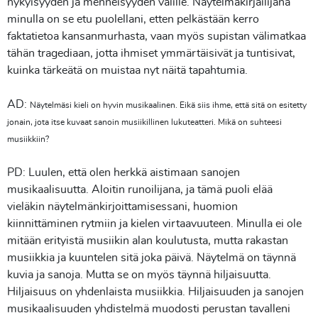
nykyisyyden ja menneisyyden välille. Näytelmäkirjailijana
minulla on se etu puolellani, etten pelkästään kerro
faktatietoa kansanmurhasta, vaan myös supistan välimatkaa
tähän tragediaan, jotta ihmiset ymmärtäisivät ja tuntisivat,
kuinka tärkeätä on muistaa nyt näitä tapahtumia.
AD:
Näytelmäsi kieli on hyvin musikaalinen. Eikä siis ihme, että sitä on esitetty
jonain, jota itse kuvaat sanoin musiikillinen lukuteatteri. Mikä on suhteesi
musiikkiin?
PD: Luulen, että olen herkkä aistimaan sanojen
musikaalisuutta. Aloitin runoilijana, ja tämä puoli elää
vieläkin näytelmänkirjoittamisessani, huomion
kiinnittäminen rytmiin ja kielen virtaavuuteen. Minulla ei ole
mitään erityistä musiikin alan koulutusta, mutta rakastan
musiikkia ja kuuntelen sitä joka päivä. Näytelmä on täynnä
kuvia ja sanoja. Mutta se on myös täynnä hiljaisuutta.
Hiljaisuus on yhdenlaista musiikkia. Hiljaisuuden ja sanojen
musikaalisuuden yhdistelmä muodosti perustan tavalleni