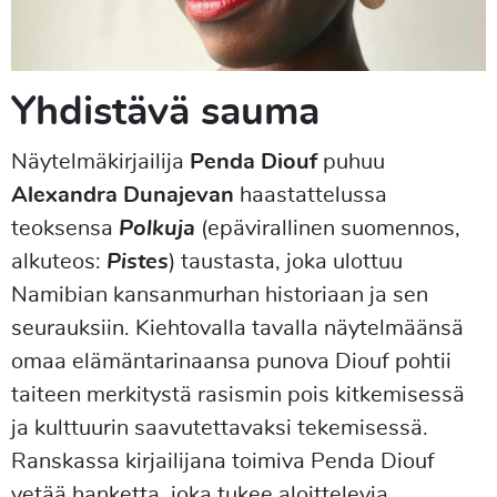
Yhdistävä sauma
Näytelmäkirjailija
Penda Diouf
puhuu
Alexandra Dunajevan
haastattelussa
teoksensa
Polkuja
(epävirallinen suomennos,
alkuteos:
Pistes
) taustasta, joka ulottuu
Namibian kansanmurhan historiaan ja sen
seurauksiin. Kiehtovalla tavalla näytelmäänsä
omaa elämäntarinaansa punova Diouf pohtii
taiteen merkitystä rasismin pois kitkemisessä
ja kulttuurin saavutettavaksi tekemisessä.
Ranskassa kirjailijana toimiva Penda Diouf
vetää hanketta, joka tukee aloittelevia