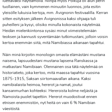
luettavaksi näyttämöllä. Niinpä myös
Polkuja
oli alun perin
tuollainen, vain kymmenen minuutin luonnos, jota esitin
yleisölle lukuisia kertoja, mm. Avignonin festivaalilla. Kerran
sitten esityksen jälkeen Avignonissa kaksi ohjaaja tuli
puheilleni ja kysyi, olisiko minulla kokonaista näytelmää.
Heidän mielenkiintonsa sysäsi minut viimeistelemään
teoksen ja kannusti syventämään tutkimustani, jolloin voisin
kertoa enemmän siitä, mitä Namibiassa aikanaan tapahtui.
Näin minä kirjoitin monologin omasta elämästäni mustana
naisena, lapsuudestani mustana lapsena Ranskassa ja
matkastani Namibiaan. Olennainen osa tätä näytelmää on
historiatieto, joka kertoo, mitä maassa tapahtui vuosina
1875-1915, Saksan siirtomaavallan aikana. Kaksi
namibialaista heimoa, hererot ja namat, joutui
kansanmurhan kohteeksi. Hereroista kolme neljästä ja
Namoista puolet tapettiin. Hererot muodostivat ennen
etnisen enemmistön, nyt heitä on vain 6 % Namibian
väestöstä.