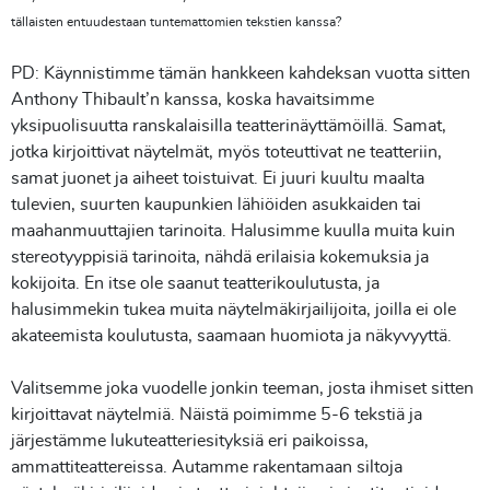
tällaisten entuudestaan tuntemattomien tekstien kanssa?
PD: Käynnistimme tämän hankkeen kahdeksan vuotta sitten
Anthony Thibault’n kanssa, koska havaitsimme
yksipuolisuutta ranskalaisilla teatterinäyttämöillä. Samat,
jotka kirjoittivat näytelmät, myös toteuttivat ne teatteriin,
samat juonet ja aiheet toistuivat. Ei juuri kuultu maalta
tulevien, suurten kaupunkien lähiöiden asukkaiden tai
maahanmuuttajien tarinoita. Halusimme kuulla muita kuin
stereotyyppisiä tarinoita, nähdä erilaisia kokemuksia ja
kokijoita. En itse ole saanut teatterikoulutusta, ja
halusimmekin tukea muita näytelmäkirjailijoita, joilla ei ole
akateemista koulutusta, saamaan huomiota ja näkyvyyttä.
Valitsemme joka vuodelle jonkin teeman, josta ihmiset sitten
kirjoittavat näytelmiä. Näistä poimimme 5-6 tekstiä ja
järjestämme lukuteatteriesityksiä eri paikoissa,
ammattiteattereissa. Autamme rakentamaan siltoja