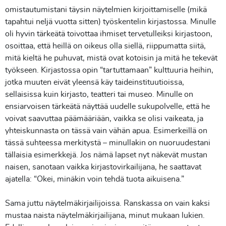
omistautumistani täysin näytelmien kirjoittamiselle (mikä
tapahtui neljä vuotta sitten) työskentelin kirjastossa. Minulle
oli hyvin tärkeätä toivottaa ihmiset tervetulleiksi kirjastoon,
osoittaa, että heillä on oikeus olla siellä, riippumatta siitä,
mitä kieltä he puhuvat, mistä ovat kotoisin ja mitä he tekevät
työkseen. Kirjastossa opin “tartuttamaan” kulttuuria heihin,
jotka muuten eivät yleensä käy taideinstituutioissa,
sellaisissa kuin kirjasto, teatteri tai museo. Minulle on
ensiarvoisen tärkeätä näyttää uudelle sukupolvelle, että he
voivat saavuttaa päämääriään, vaikka se olisi vaikeata, ja
yhteiskunnasta on tässä vain vähän apua. Esimerkeillä on
tässä suhteessa merkitystä – minullakin on nuoruudestani
tällaisia esimerkkejä. Jos nämä lapset nyt näkevät mustan
naisen, sanotaan vaikka kirjastovirkailijana, he saattavat
ajatella: “Okei, minäkin voin tehdä tuota aikuisena.”
Sama juttu näytelmäkirjailijoissa. Ranskassa on vain kaksi
mustaa naista näytelmäkirjailijana, minut mukaan lukien.