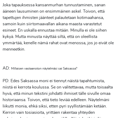
Joka tapauksessa kansanmurhan tunnustaminen, sanan
ääneen lausuminen on ensimmäinen askel. Toivon, että
tapettujen ihmisten jäänteet palautetaan kotimaahansa,
samoin kuin siirtomaavallan aikana maasta varastetut
esineet. En uskalla ennustaa mitään. Minulla ei ole siihen
kykyä. Mutta minusta näyttää siltä, että on oleellista
ymmärtää, kenelle nämä rahat ovat menossa, jos jo eivät ole
menneetkin.
AD:
Millaisen vastaanoton näytelmäsi sai Saksassa?
PD: Edes Saksassa moni ei tiennyt näistä tapahtumista,
niistä ei kerrota koulussa. Se on valitettavaa, mutta toisaalta
hyvä, että minun tekstini johdatti ihmiset tälle sivulle omaa
historiaansa. Toivon, että tieto leviää edelleen. Näytelmäni
liikutti monia, ehkä siksi, etten pyri syyllistämään ketään.
Kerron vain tosiasioita, yrittäen rakentaa yhteyden