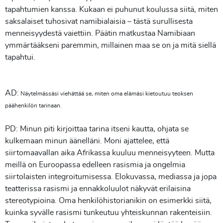
tapahtumien kanssa. Kukaan ei puhunut koulussa siitä, miten
saksalaiset tuhosivat namibialaisia – tästä surullisesta
menneisyydestä vaiettiin. Päätin matkustaa Namibiaan
ymmärtääkseni paremmin, millainen maa se on ja mitä siellä
tapahtui.
AD:
Näytelmässäsi viehättää se, miten oma elämäsi kietoutuu teoksen
päähenkilön tarinaan.
PD: Minun piti kirjoittaa tarina itseni kautta, ohjata se
kulkemaan minun äänelläni. Moni ajattelee, että
siirtomaavallan aika Afrikassa kuuluu menneisyyteen. Mutta
meillä on Euroopassa edelleen rasismia ja ongelmia
siirtolaisten integroitumisessa. Elokuvassa, mediassa ja jopa
teatterissa rasismi ja ennakkoluulot näkyvät erilaisina
stereotypioina. Oma henkilöhistorianikin on esimerkki siitä,
kuinka syvälle rasismi tunkeutuu yhteiskunnan rakenteisiin.