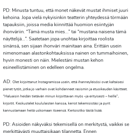
PD: Minusta tuntuu, että monet näkevät mustat ihmiset juuri
kehoina. Jopa vielä nykyisinkin teatterin yhteydessä törmään
tapauksiin, joissa media kiinnittää huomion esiintyjän
ihonväriin. “Tämä musta mies...” tai “mustana naisena tämä
näyttelijä...”. Saatetaan jopa unohtaa kirjoittaa roolista
sinänsä, sen sijaan ihonväri mainitaan aina. Erittäin usein
nimenomaan alastonkohtauksissa nainen on tummaihoinen,
hyvin monesti on näin. Mielestäni mustan kehon
esineellistäminen on edelleen ongelma.
AD:
Olet kirjoittanut Instagramissa usein, että ihanneyleisösi ovat kaltaisesi
pienet tytöt, jotka jo varhain ovat kohdanneet rasismin ja etuoikeuden käsitteet.
“Haluaisin heidän tietävän minun kirjoittavan myös –ja erityisesti – heille",
kirjoitit. Keskustelet koululaisten kanssa, kerrot tekemisistäsi ja pyrit
kannustamaan heitä uskomaan itseensä. Kertoisitko tästä lisää.
PD: Asioiden näkyväksi tekemisellä on merkitystä, vaikkei se
merkittävästi muuttaisikaan tilannetta. Ennen