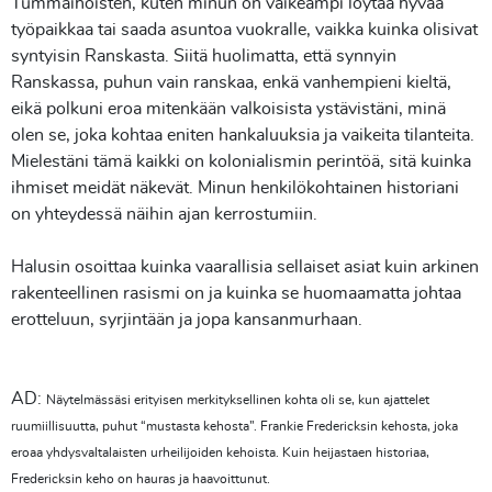
Tummaihoisten, kuten minun on vaikeampi löytää hyvää
työpaikkaa tai saada asuntoa vuokralle, vaikka kuinka olisivat
syntyisin Ranskasta. Siitä huolimatta, että synnyin
Ranskassa, puhun vain ranskaa, enkä vanhempieni kieltä,
eikä polkuni eroa mitenkään valkoisista ystävistäni, minä
olen se, joka kohtaa eniten hankaluuksia ja vaikeita tilanteita.
Mielestäni tämä kaikki on kolonialismin perintöä, sitä kuinka
ihmiset meidät näkevät. Minun henkilökohtainen historiani
on yhteydessä näihin ajan kerrostumiin.
Halusin osoittaa kuinka vaarallisia sellaiset asiat kuin arkinen
rakenteellinen rasismi on ja kuinka se huomaamatta johtaa
erotteluun, syrjintään ja jopa kansanmurhaan.
AD:
Näytelmässäsi erityisen merkityksellinen kohta oli se, kun ajattelet
ruumiillisuutta, puhut “mustasta kehosta”. Frankie Fredericksin kehosta, joka
eroaa yhdysvaltalaisten urheilijoiden kehoista. Kuin heijastaen historiaa,
Fredericksin keho on hauras ja haavoittunut.