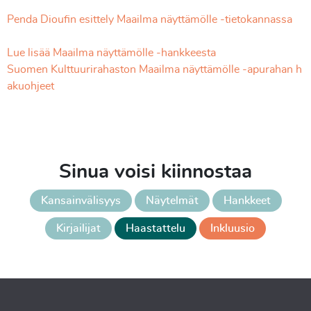
Penda Dioufin esittely Maailma näyttämölle -tietokannassa
Lue lisää Maailma näyttämölle -hankkeesta
Suomen Kulttuurirahaston Maailma näyttämölle -apurahan h
akuohjeet
Sinua voisi kiinnostaa
Kansainvälisyys
Näytelmät
Hankkeet
Kirjailijat
Haastattelu
Inkluusio