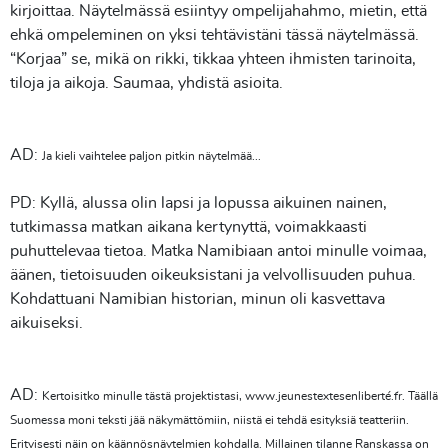
kirjoittaa. Näytelmässä esiintyy ompelijahahmo, mietin, että
ehkä ompeleminen on yksi tehtävistäni tässä näytelmässä.
“Korjaa” se, mikä on rikki, tikkaa yhteen ihmisten tarinoita,
tiloja ja aikoja. Saumaa, yhdistä asioita.
AD:
Ja kieli vaihtelee paljon pitkin näytelmää...
PD: Kyllä, alussa olin lapsi ja lopussa aikuinen nainen,
tutkimassa matkan aikana kertynyttä, voimakkaasti
puhuttelevaa tietoa. Matka Namibiaan antoi minulle voimaa,
äänen, tietoisuuden oikeuksistani ja velvollisuuden puhua.
Kohdattuani Namibian historian, minun oli kasvettava
aikuiseksi.
AD:
Kertoisitko minulle tästä projektistasi, www.jeunestextesenliberté.fr. Täällä
Suomessa moni teksti jää näkymättömiin, niistä ei tehdä esityksiä teatteriin.
Erityisesti näin on käännösnäytelmien kohdalla. Millainen tilanne Ranskassa on