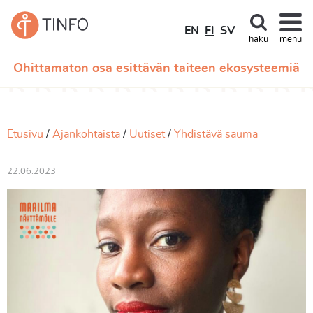
EN
FI
SV
haku
menu
Ohittamaton osa esittävän taiteen ekosysteemiä
Etusivu
Ajankohtaista
Uutiset
Yhdistävä sauma
22.06.2023