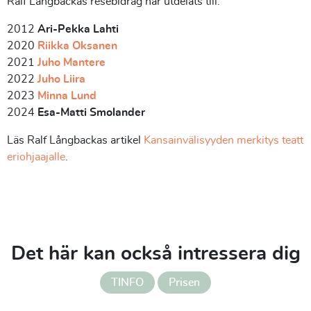
Ralf Långbackas resebidrag har utdelats till:
2012
Ari-Pekka Lahti
2020
Riikka Oksanen
2021
Juho Mantere
2022
Juho Liira
2023
Minna Lund
2024
Esa-Matti Smolander
Läs Ralf Långbackas artikel
Kansainvälisyyden merkitys teatt
eriohjaajalle
.
Det här kan också intressera dig
TINFO
Prisen