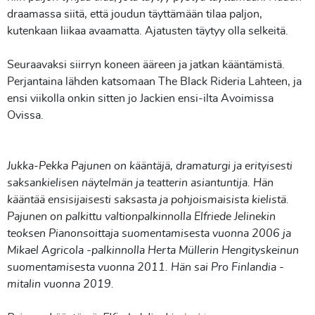
draamassa siitä, että joudun täyttämään tilaa paljon,
kutenkaan liikaa avaamatta. Ajatusten täytyy olla selkeitä.
Seuraavaksi siirryn koneen ääreen ja jatkan kääntämistä.
Perjantaina lähden katsomaan The Black Rideria Lahteen, ja
ensi viikolla onkin sitten jo Jackien ensi-ilta Avoimissa
Ovissa.
Jukka-Pekka Pajunen on kääntäjä, dramaturgi ja erityisesti
saksankielisen näytelmän ja teatterin asiantuntija. Hän
kääntää ensisijaisesti saksasta ja pohjoismaisista kielistä.
Pajunen on palkittu valtionpalkinnolla Elfriede Jelinekin
teoksen Pianonsoittaja suomentamisesta vuonna 2006 ja
Mikael Agricola -palkinnolla Herta Müllerin Hengityskeinun
suomentamisesta vuonna 2011. Hän sai Pro Finlandia -
mitalin vuonna 2019.