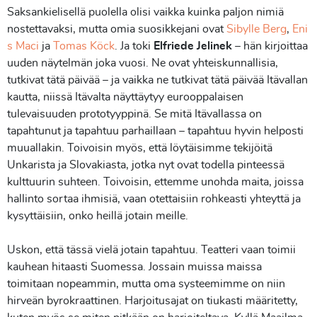
Saksankielisellä puolella olisi vaikka kuinka paljon nimiä
nostettavaksi, mutta omia suosikkejani ovat
Sibylle Berg
,
Eni
s Maci
ja
Tomas Köck
. Ja toki
Elfriede Jelinek
– hän kirjoittaa
uuden näytelmän joka vuosi. Ne ovat yhteiskunnallisia,
tutkivat tätä päivää – ja vaikka ne tutkivat tätä päivää Itävallan
kautta, niissä Itävalta näyttäytyy eurooppalaisen
tulevaisuuden prototyyppinä. Se mitä Itävallassa on
tapahtunut ja tapahtuu parhaillaan – tapahtuu hyvin helposti
muuallakin. Toivoisin myös, että löytäisimme tekijöitä
Unkarista ja Slovakiasta, jotka nyt ovat todella pinteessä
kulttuurin suhteen. Toivoisin, ettemme unohda maita, joissa
hallinto sortaa ihmisiä, vaan otettaisiin rohkeasti yhteyttä ja
kysyttäisiin, onko heillä jotain meille.
Uskon, että tässä vielä jotain tapahtuu. Teatteri vaan toimii
kauhean hitaasti Suomessa. Jossain muissa maissa
toimitaan nopeammin, mutta oma systeemimme on niin
hirveän byrokraattinen. Harjoitusajat on tiukasti määritetty,