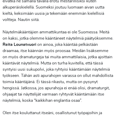
eivätkä ne samalla tavalla erotu mestarillisiksi kuten
alkuperäiskielellä. Suomeksi joutuu luomaan aivan uutta
kieltä, keksimään uusia ja tekemään enemmän kielellisiä
voltteja. Nautin siitä.
Näytelmäkääntäjien ammattikuntaa ei ole Suomessa. Meitä
on kaksi, jotka olemme kääntäneet näytelmiä päätyöksemme.
Reita Lounatvuori
on ainoa, joka kääntää pelkästään
draamaa, itse käännän myös proosaa. Meidän lisäksemme
on myös dramaturgeja tai muita ammattilaisia, jotka ajoittain
kääntävät näytelmiä. Mutta on turha kuvitella, että tässä
syntyisi uusi sukupolvi, joka ryhtyisi kääntämään näytelmiä
työkseen. Tähän asti apurahojen varassa on ollut mahdollista
toimia kääntäjänä. Ei tässä rikastu, mutta on pysynyt
hengissä. Jatkossa, jos apurahoja ei enää olisi, dramaturgit,
ohjaajat tai näyttelijät varmaan ryhtyvät kääntämään itse
näytelmiä, koska “kaikkihan englantia osaa”.
Olen itse kouluttanut itseäni, osallistunut työpajoihin ja