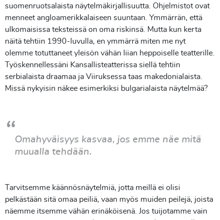
suomenruotsalaista näytelmäkirjallisuutta. Ohjelmistot ovat
menneet angloamerikkalaiseen suuntaan. Ymmärrän, että
ulkomaisissa teksteissä on oma riskinsä. Mutta kun kerta
näitä tehtiin 1990-luvulla, en ymmärrä miten me nyt
olemme totuttaneet yleisön vähän liian heppoiselle teatterille.
Työskennellessäni Kansallisteatterissa siellä tehtiin
serbialaista draamaa ja Viiruksessa taas makedonialaista.
Missä nykyisin näkee esimerkiksi bulgarialaista näytelmää?
Omahyväisyys kasvaa, jos emme näe mitä
muualla tehdään.
Tarvitsemme käännösnäytelmiä, jotta meillä ei olisi
pelkästään sitä omaa peiliä, vaan myös muiden peilejä, joista
näemme itsemme vähän erinäköisenä. Jos tuijotamme vain