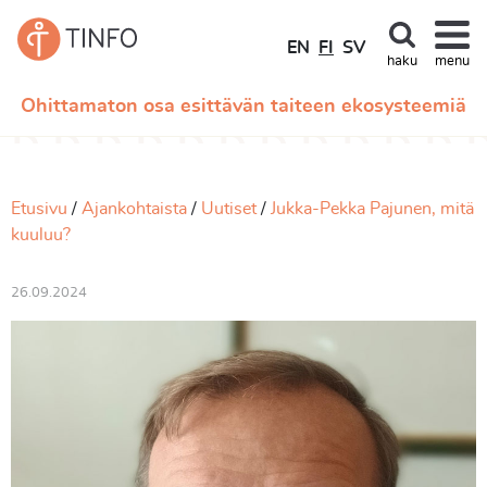
EN
FI
SV
haku
menu
Ohittamaton osa esittävän taiteen ekosysteemiä
Etusivu
Ajankohtaista
Uutiset
Jukka-Pekka Pajunen, mitä
kuuluu?
26.09.2024