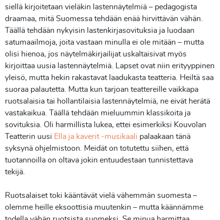
siellä kirjoitetaan vieläkin lastennäytelmiä – pedagogista
draamaa, mitä Suomessa tehdään enää hirvittävän vähän.
Täällä tehdään nykyisin lastenkirjasovituksia ja luodaan
satumaailmoja, joita vastaan minulla ei ole mitään – mutta
olisi hienoa, jos näytelmäkirjailijat uskaltaisivat myös
kirjoittaa uusia lastennäytelmiä. Lapset ovat niin erityyppinen
yleisö, mutta hekin rakastavat laadukasta teatteria. Heiltä saa
suoraa palautetta. Mutta kun tarjoan teattereille vaikkapa
ruotsalaisia tai hollantilaisia lastennäytelmiä, ne eivät herätä
vastakaikua. Täällä tehdään mieluummin klassikoita ja
sovituksia. Oli harmillista lukea, ettei esimerkiksi Kouvolan
Teatterin uusi
Ella ja kaverit -musikaali
palaakaan tänä
syksynä ohjelmistoon. Meidät on totutettu siihen, että
tuotannoilla on oltava jokin entuudestaan tunnistettava
tekijä.
Ruotsalaiset toki kääntävät vielä vähemmän suomesta –
olemme heille eksoottisia muutenkin – mutta käännämme
todella vähän ruotsista suomeksi. Se minua harmittaa.