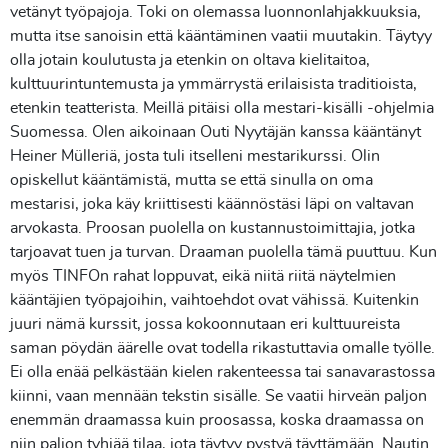
vetänyt työpajoja. Toki on olemassa luonnonlahjakkuuksia,
mutta itse sanoisin että kääntäminen vaatii muutakin. Täytyy
olla jotain koulutusta ja etenkin on oltava kielitaitoa,
kulttuurintuntemusta ja ymmärrystä erilaisista traditioista,
etenkin teatterista. Meillä pitäisi olla mestari-kisälli -ohjelmia
Suomessa. Olen aikoinaan Outi Nyytäjän kanssa kääntänyt
Heiner Mülleriä, josta tuli itselleni mestarikurssi. Olin
opiskellut kääntämistä, mutta se että sinulla on oma
mestarisi, joka käy kriittisesti käännöstäsi läpi on valtavan
arvokasta. Proosan puolella on kustannustoimittajia, jotka
tarjoavat tuen ja turvan. Draaman puolella tämä puuttuu. Kun
myös TINFOn rahat loppuvat, eikä niitä riitä näytelmien
kääntäjien työpajoihin, vaihtoehdot ovat vähissä. Kuitenkin
juuri nämä kurssit, jossa kokoonnutaan eri kulttuureista
saman pöydän äärelle ovat todella rikastuttavia omalle työlle.
Ei olla enää pelkästään kielen rakenteessa tai sanavarastossa
kiinni, vaan mennään tekstin sisälle. Se vaatii hirveän paljon
enemmän draamassa kuin proosassa, koska draamassa on
niin paljon tyhjää tilaa, jota täytyy pystyä täyttämään. Nautin