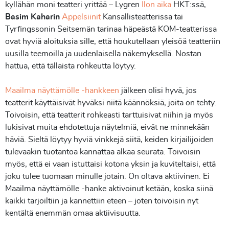
kyllähän moni teatteri yrittää – Lygren
Ilon aika
HKT:ssä,
Basim Kaharin
Appelsiinit
Kansallisteatterissa tai
Tyrfingssonin Seitsemän tarinaa häpeästä KOM-teatterissa
ovat hyviä aloituksia sille, että houkutellaan yleisöä teatteriin
uusilla teemoilla ja uudenlaisella näkemyksellä. Nostan
hattua, että tällaista rohkeutta löytyy.
Maailma näyttämölle -hankkeen
jälkeen olisi hyvä, jos
teatterit käyttäisivät hyväksi niitä käännöksiä, joita on tehty.
Toivoisin, että teatterit rohkeasti tarttuisivat niihin ja myös
lukisivat muita ehdotettuja näytelmiä, eivät ne minnekään
häviä. Sieltä löytyy hyviä vinkkejä siitä, keiden kirjailijoiden
tulevaakin tuotantoa kannattaa alkaa seurata. Toivoisin
myös, että ei vaan istuttaisi kotona yksin ja kuviteltaisi, että
joku tulee tuomaan minulle jotain. On oltava aktiivinen. Ei
Maailma näyttämölle -hanke aktivoinut ketään, koska siinä
kaikki tarjoiltiin ja kannettiin eteen – joten toivoisin nyt
kentältä enemmän omaa aktiivisuutta.