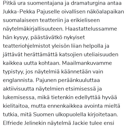
Pitkä ura suomentajana ja dramaturgina antaa
Jukka-Pekka Pajuselle oivallisen näköalapaikan
suomalaiseen teatteriin ja erikieliseen
näytelmäkirjallisuuteen. Haastattelussamme
hän kysyy, päästävätkö nykyiset
teatteriohjelmistot yleisön liian helpolla ja
jättävät herättämättä katsojien uteliaisuuden
kaikkea uutta kohtaan. Maailmankuvamme
typistyy, jos näytelmiä käännetään vain
englannista. Pajunen peräänkuuluttaa
aktiivisuutta näytelmien etsimisessä ja
lukemisessa, mikä tietenkin edellyttää hyvää
kielitaitoa, mutta ennenkaikkea avointa mieltä
tutkia, mitä Suomen ulkopuolella kirjoitetaan.
Elfriede Jelinekin näytelmä Jackie tulee ensi