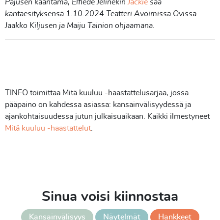
Pajusen kääntämä, Elfiede Jelinekin
Jackie
saa
kantaesityksensä 1.10.2024 Teatteri Avoimissa Ovissa
Jaakko Kiljusen ja Maiju Tainion ohjaamana.
TINFO toimittaa Mitä kuuluu -haastattelusarjaa, jossa
pääpaino on kahdessa asiassa: kansainvälisyydessä ja
ajankohtaisuudessa jutun julkaisuaikaan. Kaikki ilmestyneet
Mitä kuuluu -haastattelut
.
Sinua voisi kiinnostaa
Kansainvälisyys
Näytelmät
Hankkeet