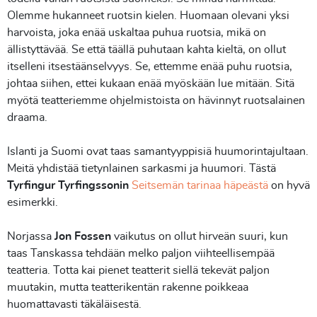
Olemme hukanneet ruotsin kielen. Huomaan olevani yksi
harvoista, joka enää uskaltaa puhua ruotsia, mikä on
ällistyttävää. Se että täällä puhutaan kahta kieltä, on ollut
itselleni itsestäänselvyys. Se, ettemme enää puhu ruotsia,
johtaa siihen, ettei kukaan enää myöskään lue mitään. Sitä
myötä teatteriemme ohjelmistoista on hävinnyt ruotsalainen
draama.
Islanti ja Suomi ovat taas samantyyppisiä huumorintajultaan.
Meitä yhdistää tietynlainen sarkasmi ja huumori. Tästä
Tyrfingur Tyrfingssonin
Seitsemän tarinaa häpeästä
on hyvä
esimerkki.
Norjassa
Jon Fossen
vaikutus on ollut hirveän suuri, kun
taas Tanskassa tehdään melko paljon viihteellisempää
teatteria. Totta kai pienet teatterit siellä tekevät paljon
muutakin, mutta teatterikentän rakenne poikkeaa
huomattavasti täkäläisestä.