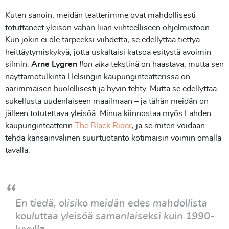
Kuten sanoin, meidän teatterimme ovat mahdollisesti
totuttaneet yleisön vähän liian viihteelliseen ohjelmistoon.
Kun jokin ei ole tarpeeksi viihdettä, se edellyttää tiettyä
heittäytymiskykyä, jotta uskaltaisi katsoa esitystä avoimin
silmin.
Arne Lygren
Ilon aika
tekstinä on haastava, mutta sen
näyttämötulkinta Helsingin kaupunginteatterissa on
äärimmäisen huolellisesti ja hyvin tehty. Mutta se edellyttää
sukellusta uudenlaiseen maailmaan – ja tähän meidän on
jälleen totutettava yleisöä. Minua kiinnostaa myös Lahden
kaupunginteatterin
The Black Rider
, ja se miten voidaan
tehdä kansainvälinen suurtuotanto kotimaisin voimin omalla
tavalla.
En tiedä, olisiko meidän edes mahdollista
kouluttaa yleisöä samanlaiseksi kuin 1990-