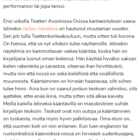
performanssi tai jopa tanssi.
Ensi viikolla Teatteri Avoimissa Ovissa kantaesityksen saava
Jelinekin
Jackie-näytelmä
on hautunut muutaman vuoden.
Sen piti tulla Teatterikorkeakouluun, mutta sitten tuli korona.
On hienoa, että se nyt vihdoin tulee näyttämölle. Jelinekin
näytelmiä on kammottavan vaikea kääntää, koska hän on
kirjailijana luonut oman kielensä. Hän käyttää hyväksi saksan
kielen rakenteita ja sanastoa, siteeraa ihan hirvittävästi,
mutta niin että niissä on sekä kielellistä että sisällöllistä
muunnosta. Kääntäminen on hirveän haastavaa, silti siihen
tulee himo. Aina kun on saanut jonkun teoksen valmiiksi, sitä
ajattelee, ettei enää ikinä, mutta sitten sitä alkaa kaivata.
Meillä kaikilla Jelinekiä kääntävillä on masokistinen suhde
kirjailijan teoksiin. Teokset ovat niin outoja ja kääntäminen
on tuskaista, mutta myös hyvin palkitsevaa. Oma etuni on,
että suomen kieli on niin erilainen. Kun luen englannin tai
ruotsinkielisiä käännöksiä niissä on hirveästi sudenkuoppia,