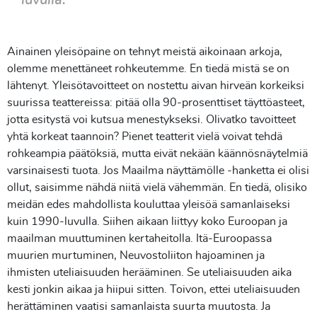
luvulla.
Ainainen yleisöpaine on tehnyt meistä aikoinaan arkoja,
olemme menettäneet rohkeutemme. En tiedä mistä se on
lähtenyt. Yleisötavoitteet on nostettu aivan hirveän korkeiksi
suurissa teattereissa: pitää olla 90-prosenttiset täyttöasteet,
jotta esitystä voi kutsua menestykseksi. Olivatko tavoitteet
yhtä korkeat taannoin? Pienet teatterit vielä voivat tehdä
rohkeampia päätöksiä, mutta eivät nekään käännösnäytelmiä
varsinaisesti tuota. Jos Maailma näyttämölle -hanketta ei olisi
ollut, saisimme nähdä niitä vielä vähemmän. En tiedä, olisiko
meidän edes mahdollista kouluttaa yleisöä samanlaiseksi
kuin 1990-luvulla. Siihen aikaan liittyy koko Euroopan ja
maailman muuttuminen kertaheitolla. Itä-Euroopassa
muurien murtuminen, Neuvostoliiton hajoaminen ja
ihmisten uteliaisuuden herääminen. Se uteliaisuuden aika
kesti jonkin aikaa ja hiipui sitten. Toivon, ettei uteliaisuuden
herättäminen vaatisi samanlaista suurta muutosta. Ja