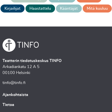
Kirjailijat
Haastattelu
Kääntäjät
Mitä kuuluu
Teatterin tiedotuskeskus TINFO
Arkadiankatu 12 A 5
00100 Helsinki
tinfo@tinfo.fi
Ajankohtaista
Tietoa