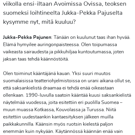
viikolla ensi-iltaan Avoimissa Ovissa, teoksen
suomeksi loihtineelta Jukka-Pekka Pajuselta
kysymme nyt, mitä kuuluu?
Jukka-Pekka Pajunen
: Tänään on kuulunut taas ihan hyvää.
Elämä hymyilee auringonpaisteessa. Olen toipumassa
vaikeasta sairaudesta ja pikkuhiljaa kuntoutumassa, joten
jaksan taas tehdä käännöstöitä.
Olen toiminut kääntäjänä kauan. Yksi suuri muutos
suomalaisissa teatteriohjelmistoissa on urani aikana ollut se,
että saksankielistä draamaa ei tehdä enää oikeastaan
ollenkaan. 1990-luvulla saatoin kääntää kuusi saksankielistä
näytelmää vuodessa, joita esitettiin eri puolilla Suomea –
muun muassa Kotkassa, Kouvolassa ja Turussa. Niitä
esitettiin uudestaankin kantaesityksen jälkeen muilla
paikkakunnilla. Käänsin myös ruotsin kielestä paljon
enemmän kuin nykyään. Käytännössä käännän enää vain