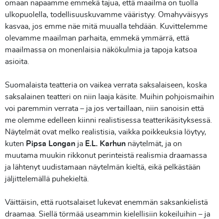
omaan napaamme emmekä tajua, että maailma on tuolla
ulkopuolella, todellisuuskuvamme vääristyy. Omahyväisyys
kasvaa, jos emme näe mitä muualla tehdään. Kuvittelemme
olevamme maailman parhaita, emmekä ymmärrä, että
maailmassa on monenlaisia näkökulmia ja tapoja katsoa
asioita.
Suomalaista teatteria on vaikea verrata saksalaiseen, koska
saksalainen teatteri on niin laaja käsite. Muihin pohjoismaihin
voi paremmin verrata – ja jos vertaillaan, niin sanoisin että
me olemme edelleen kiinni realistisessa teatterikäsityksessä.
Näytelmät ovat melko realistisia, vaikka poikkeuksia löytyy,
kuten
Pipsa Longan
ja
E.L. Karhun
näytelmät, ja on
muutama muukin rikkonut perinteistä realismia draamassa
ja lähtenyt uudistamaan näytelmän kieltä, eikä pelkästään
jäljittelemällä puhekieltä.
Väittäisin, että ruotsalaiset lukevat enemmän saksankielistä
draamaa. Siellä törmää useammin kielellisiin kokeiluihin – ja