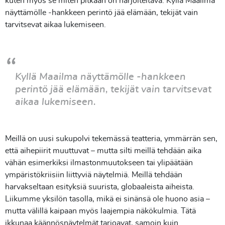
kuten myös se miten pitkään on harjoiteltava. Kyllä Maailma
näyttämölle -hankkeen perintö jää elämään, tekijät vain
tarvitsevat aikaa lukemiseen.
Kyllä Maailma näyttämölle -hankkeen
perintö jää elämään, tekijät vain tarvitsevat
aikaa lukemiseen.
Meillä on uusi sukupolvi tekemässä teatteria, ymmärrän sen,
että aihepiirit muuttuvat – mutta silti meillä tehdään aika
vähän esimerkiksi ilmastonmuutokseen tai ylipäätään
ympäristökriisiin liittyviä näytelmiä. Meillä tehdään
harvakseltaan esityksiä suurista, globaaleista aiheista.
Liikumme yksilön tasolla, mikä ei sinänsä ole huono asia –
mutta välillä kaipaan myös laajempia näkökulmia. Tätä
ikkunaa käännösnäytelmät tarjoavat, samoin kuin