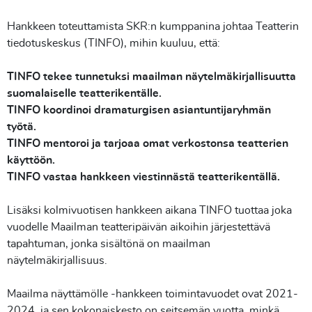
Hankkeen toteuttamista SKR:n kumppanina johtaa Teatterin
tiedotuskeskus (TINFO), mihin kuuluu, että:
TINFO tekee tunnetuksi maailman näytelmäkirjallisuutta
suomalaiselle teatterikentälle.
TINFO koordinoi dramaturgisen asiantuntijaryhmän
työtä.
TINFO mentoroi ja tarjoaa omat verkostonsa teatterien
käyttöön.
TINFO vastaa hankkeen viestinnästä teatterikentällä.
Lisäksi kolmivuotisen hankkeen aikana TINFO tuottaa joka
vuodelle Maailman teatteripäivän aikoihin järjestettävä
tapahtuman, jonka sisältönä on maailman
näytelmäkirjallisuus.
Maailma näyttämölle -hankkeen toimintavuodet ovat 2021-
2024, ja sen kokonaiskesto on seitsemän vuotta, minkä