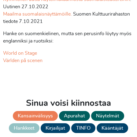
Uutinen 27.10.2022
Maailma suomalaisnäyttämöille.
Suomen Kulttuurirahaston
tiedote 7.10.2021
Hanke on suomenkielinen, mutta sen perusinfo löytyy myös
englanniksi ja ruotsiksi:
World on Stage
Världen på scenen
Sinua voisi kiinnostaa
Kansainvälisyys
Apurahat
Näytelmät
Hankkeet
Kirjailijat
TINFO
Kääntäjät