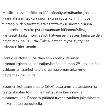
Maailma näyttämölle on käännösnäytelmähanke, jossa paitsi
käännätetään teoksia suomeksi ja ruotsiksi niin myös
tuetaan niiden tuottamista esitettäväksi suomalaisissa
teattereissa. Hanke pyrkii saamaan käännettäviksi ja
kantaesityksiksi normaalisti katveeseen jäävien kielialueiden
näytelmäkirjallisuutta. Tukea jaetaan myös syntyvien
esitysten kiertuetoimintaan.
Hanke esittelee vuosittain sen koollekutsuman
dramaturgisen asiantuntijaryhmän laatiman 25 näytelmän
valikoiman ajankohtaista draamaa oman aikamme
näytelmäkirjailijoilta.
Suomen kulttuurirahasto (SKR) avaa ammattiteatterien ja -
teatterikentän toimijoille haettavaksi käännös- ja
tuotantotukea. Rahasto päättää tuotantotukien jakamisesta
hakemusten perusteella.