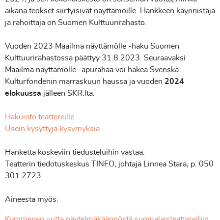
aikana teokset siirtyisivät näyttämöille. Hankkeen käynnistäjä
ja rahoittaja on Suomen Kulttuurirahasto.
Vuoden 2023 Maailma näyttämölle -haku Suomen
Kulttuurirahastossa päättyy 31.8.2023. Seuraavaksi
Maailma näyttämölle -apurahaa voi hakea Svenska
Kulturfondenin marraskuun haussa ja vuoden
2024
elokuussa
jälleen SKR:lta.
Hakuinfo teattereille
Usein kysyttyjä kysymyksiä
Hanketta koskeviin tiedusteluihin vastaa:
Teatterin tiedotuskeskus TINFO, johtaja Linnea Stara, p. 050
301 2723
Aineesta myös:
Kymmenen uutta näytelmäkäännöstä suomalaisteattereihin
.