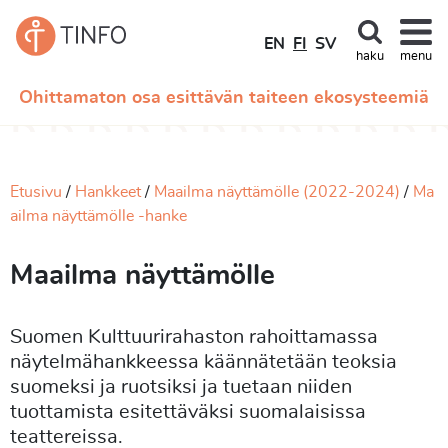
EN
FI
SV
haku
menu
Ohittamaton osa esittävän taiteen ekosysteemiä
Etusivu
Hankkeet
Maailma näyttämölle (2022-2024)
Ma
ailma näyttämölle -hanke
Maailma näyttämölle
Suomen Kulttuurirahaston rahoittamassa
näytelmähankkeessa käännätetään teoksia
suomeksi ja ruotsiksi ja tuetaan niiden
tuottamista esitettäväksi suomalaisissa
teattereissa.