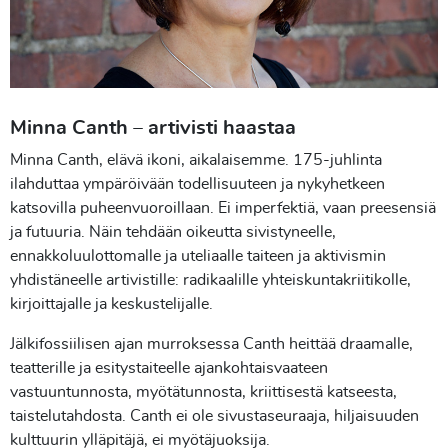
Minna Canth – artivisti haastaa
Minna Canth, elävä ikoni, aikalaisemme. 175-juhlinta
ilahduttaa ympäröivään todellisuuteen ja nykyhetkeen
katsovilla puheenvuoroillaan. Ei imperfektiä, vaan preesensiä
ja futuuria. Näin tehdään oikeutta sivistyneelle,
ennakkoluulottomalle ja uteliaalle taiteen ja aktivismin
yhdistäneelle artivistille: radikaalille yhteiskuntakriitikolle,
kirjoittajalle ja keskustelijalle.
Jälkifossiilisen ajan murroksessa Canth heittää draamalle,
teatterille ja esitystaiteelle ajankohtaisvaateen
vastuuntunnosta, myötätunnosta, kriittisestä katseesta,
taistelutahdosta. Canth ei ole sivustaseuraaja, hiljaisuuden
kulttuurin ylläpitäjä, ei myötäjuoksija.