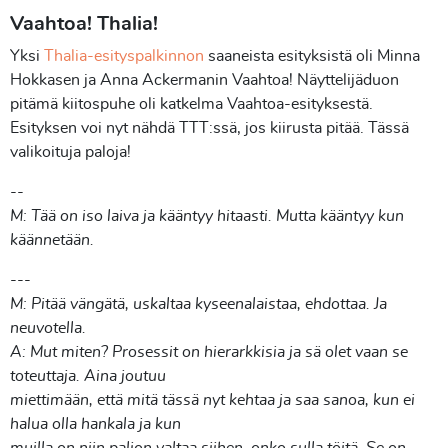
Vaahtoa! Thalia!
Yksi
Thalia-esityspalkinnon
saaneista esityksistä oli Minna
Hokkasen ja Anna Ackermanin Vaahtoa! Näyttelijäduon
pitämä kiitospuhe oli katkelma Vaahtoa-esityksestä.
Esityksen voi nyt nähdä TTT:ssä, jos kiirusta pitää. Tässä
valikoituja paloja!
--
M: Tää on iso laiva ja kääntyy hitaasti. Mutta kääntyy kun
käännetään.
---
M: Pitää vängätä, uskaltaa kyseenalaistaa, ehdottaa. Ja
neuvotella.
A: Mut miten? Prosessit on hierarkkisia ja sä olet vaan se
toteuttaja. Aina joutuu
miettimään, että mitä tässä nyt kehtaa ja saa sanoa, kun ei
halua olla hankala ja kun
muilla on niin paljon valtaa siihen, onko sulla töitä. Se on