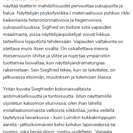
näyttää teatterin mahdollisuudet pervouttaa sukupuolta ja
halua. Näyttelijän psykofysiikka / materiaalisuus puhkoo rikki
kaikenlaista heteronormatiivisia ja hegemonisia
sukupuolisuuksia. Sigfried on todiste siitä vapauden
maailmasta, jossa näyttelijäopiskelijat voivat liikkua
taiteellisia lopputöitä tehdessään. Vapauden valtakunta on
otettava myös itsen sisältä. On uskallettava mennä
itsesensuurin ohitse ja ylitse ja nujertaa ympäristön
tuottamaa biovaltaa, kun näyttelijändramaturgiaa
rakennetaan. Sen Siegfried tekee, kun se leikittelee, on
jatkuvassa etsinnän, muutoksen ja tulemisen tilassa.
Yritän kuvata Siegfriedin kokonaisvaltaista
aistimuksellisuutta ja tuntoisuutta. Istun näyttämölle
sijoitetun katsomon eturivissä, olen ihan lähellä
installaationomaista valkoista silkkitilaa, jonka vedellä
täytetyssä lasiarkussa – kuin Lumikin kukkakimppujen
äärellä –jättisikiömäinen keho kohdun lapsivedessä tai
ruumis, joka herää eloon, syntyy uudelleen. Vapaata