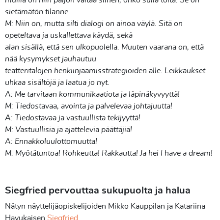
sietämätön tilanne.
M: Niin on, mutta silti dialogi on ainoa väylä. Sitä on
opeteltava ja uskallettava käydä, sekä
alan sisällä, että sen ulkopuolella. Muuten vaarana on, että
nää kysymykset jauhautuu
teatteritalojen henkiinjäämisstrategioiden alle. Leikkaukset
uhkaa sisältöjä ja laatua jo nyt.
A: Me tarvitaan kommunikaatiota ja läpinäkyvyyttä!
M: Tiedostavaa, avointa ja palvelevaa johtajuutta!
A: Tiedostavaa ja vastuullista tekijyyttä!
M: Vastuullisia ja ajattelevia päättäjiä!
A: Ennakkoluulottomuutta!
M: Myötätuntoa! Rohkeutta! Rakkautta! Ja hei I have a dream!
Siegfried pervouttaa sukupuolta ja halua
Nätyn näyttelijäopiskelijoiden Mikko Kauppilan ja Katariina
Havukaisen
Siegfried