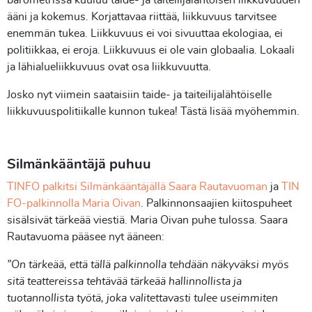
ääni ja kokemus. Korjattavaa riittää, liikkuvuus tarvitsee
enemmän tukea. Liikkuvuus ei voi sivuuttaa ekologiaa, ei
politiikkaa, ei eroja. Liikkuvuus ei ole vain globaalia. Lokaali
ja lähialueliikkuvuus ovat osa liikkuvuutta.
Josko nyt viimein saataisiin taide- ja taiteilijalähtöiselle
liikkuvuuspolitiikalle kunnon tukea! Tästä lisää myöhemmin.
Silmänkääntäjä puhuu
TINFO palkitsi Silmänkääntäjällä Saara Rautavuoman
ja
TIN
FO-palkinnolla Maria Oivan
. Palkinnonsaajien kiitospuheet
sisälsivät tärkeää viestiä. Maria Oivan puhe tulossa. Saara
Rautavuoma pääsee nyt ääneen:
”On tärkeää, että tällä palkinnolla tehdään näkyväksi myös
sitä teattereissa tehtävää tärkeää hallinnollista ja
tuotannollista työtä, joka valitettavasti tulee useimmiten