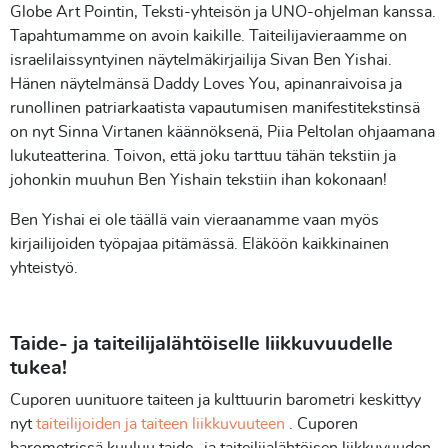
Globe Art Pointin, Teksti-yhteisön ja UNO-ohjelman kanssa.
Tapahtumamme on avoin kaikille. Taiteilijavieraamme on
israelilaissyntyinen näytelmäkirjailija Sivan Ben Yishai.
Hänen näytelmänsä Daddy Loves You, apinanraivoisa ja
runollinen patriarkaatista vapautumisen manifestitekstinsä
on nyt Sinna Virtanen käännöksenä, Piia Peltolan ohjaamana
lukuteatterina. Toivon, että joku tarttuu tähän tekstiin ja
johonkin muuhun Ben Yishain tekstiin ihan kokonaan!
Ben Yishai ei ole täällä vain vieraanamme vaan myös
kirjailijoiden työpajaa pitämässä. Eläköön kaikkinainen
yhteistyö.
Taide- ja taiteilijalähtöiselle liikkuvuudelle
tukea!
Cuporen uunituore taiteen ja kulttuurin barometri keskittyy
nyt
taiteilijoiden ja taiteen liikkuvuuteen
. Cuporen
barometrissä kuuluu taide- ja taiteilijalähtöisen liikkuvuuden