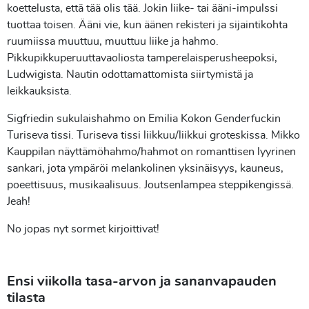
koettelusta, että tää olis tää. Jokin liike- tai ääni-impulssi
tuottaa toisen. Ääni vie, kun äänen rekisteri ja sijaintikohta
ruumiissa muuttuu, muuttuu liike ja hahmo.
Pikkupikkuperuuttavaoliosta tamperelaisperusheepoksi,
Ludwigista. Nautin odottamattomista siirtymistä ja
leikkauksista.
Sigfriedin sukulaishahmo on Emilia Kokon Genderfuckin
Turiseva tissi. Turiseva tissi liikkuu/liikkui groteskissa. Mikko
Kauppilan näyttämöhahmo/hahmot on romanttisen lyyrinen
sankari, jota ympäröi melankolinen yksinäisyys, kauneus,
poeettisuus, musikaalisuus. Joutsenlampea steppikengissä.
Jeah!
No jopas nyt sormet kirjoittivat!
Ensi viikolla tasa-arvon ja sananvapauden
tilasta