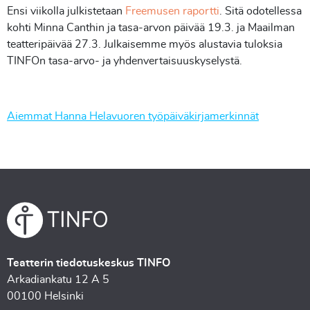
Ensi viikolla julkistetaan
Freemusen raportti
. Sitä odotellessa
kohti Minna Canthin ja tasa-arvon päivää 19.3. ja Maailman
teatteripäivää 27.3. Julkaisemme myös alustavia tuloksia
TINFOn tasa-arvo- ja yhdenvertaisuuskyselystä.
Aiemmat Hanna Helavuoren työpäiväkirjamerkinnät
Teatterin tiedotuskeskus TINFO
Arkadiankatu 12 A 5
00100 Helsinki