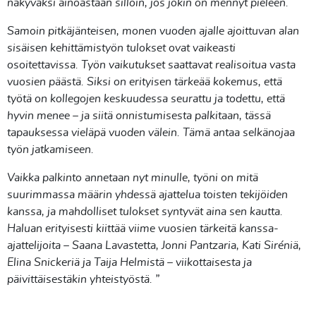
näkyväksi ainoastaan silloin, jos jokin on mennyt pieleen.
Samoin pitkäjänteisen, monen vuoden ajalle ajoittuvan alan
sisäisen kehittämistyön tulokset ovat vaikeasti
osoitettavissa. Työn vaikutukset saattavat realisoitua vasta
vuosien päästä. Siksi on erityisen tärkeää kokemus, että
työtä on kollegojen keskuudessa seurattu ja todettu, että
hyvin menee – ja siitä onnistumisesta palkitaan, tässä
tapauksessa vieläpä vuoden välein. Tämä antaa selkänojaa
työn jatkamiseen.
Vaikka palkinto annetaan nyt minulle, työni on mitä
suurimmassa määrin yhdessä ajattelua toisten tekijöiden
kanssa, ja mahdolliset tulokset syntyvät aina sen kautta.
Haluan erityisesti kiittää viime vuosien tärkeitä kanssa-
ajattelijoita – Saana Lavastetta, Jonni Pantzaria, Kati Siréniä,
Elina Snickeriä ja Taija Helmistä – viikottaisesta ja
päivittäisestäkin yhteistyöstä. ”