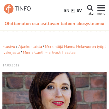
EN
FI
SV
haku
menu
Ohittamaton osa esittävän taiteen ekosysteemiä
Etusivu
Ajankohtaista
Merkintöjä Hanna Helavuoren työpä
iväkirjasta
Minna Canth – artivisti haastaa
14.03.2019