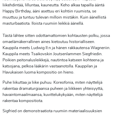
liikehdintää, lilluntaa, kauneutta. Keho alkaa tapailla ääntä
Happy Birthday, ääni asettuu eri kohtiin ruumista, se
muuttuu ja tuntuu tulevan milloin mistäkin. Kuin äänellistä
masturbaatiota. Iloista ruumiin leikkiä äänellä.
Tästä lähtee sitten odottamattomien kohtausten polku, jossa
omaelämäkerrallinen aines kietoutuu historialliseen.
Kauppila meets Ludwig II:n ja hänen rakkautensa Wagneriin.
Kauppila meets Tsaikovskin Joutsenlammen Siegfriedin.
Poikien peitonalusleikkejä, nautintoa katseen kohteena ja
katsojana, pelkoa lääkärin vastaanotolla. Kauppilan ja
Havukaisen luoma kompositio on hieno.
Puhe liikuttaa ja liike puhuu. Koreofonia, miten näyttelijä
rakentaa dramaturgiaansa puheen ja liikkeen yhteisyyttä,
havaintomaailmaansa, kuvittelukykyään, miten näyttelijä
rakentaa kompositiota.
Sigfried on demonstraatiota ruumiin materiaalisuuksien