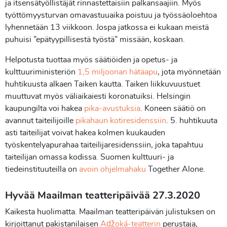
ja itsensätyöllistäjät rinnastettaisiin palkansaajiin. Myös
työttömyysturvan omavastuuaika poistuu ja työssäoloehtoa
lyhennetään 13 viikkoon. Jospa jatkossa ei kukaan meistä
puhuisi ”epätyypillisestä työstä” missään, koskaan.
Helpotusta tuottaa myös säätiöiden ja opetus- ja
kulttuuriministeriön
1,5 miljoonan hätäapu
, jota myönnetään
huhtikuusta alkaen Taiken kautta. Taiken liikkuvuustuet
muuttuvat myös väliaikaiesti koronatuiksi. Helsingin
kaupungilta voi hakea
pika-avustuksia
. Koneen säätiö on
avannut taiteilijoille
pikahaun kotiresidenssiin
. 5. huhtikuuta
asti taiteilijat voivat hakea kolmen kuukauden
työskentelyapurahaa taiteilijaresidenssiin, joka tapahtuu
taiteilijan omassa kodissa. Suomen kulttuuri- ja
tiedeinstituuteilla on
avoin ohjelmahaku
Together Alone.
Hyvää Maailman teatteripäivää 27.3.2020
Kaikesta huolimatta. Maailman teatteripäivän julistuksen on
kirjoittanut pakistanilaisen
Aǆoká-teatterin
perustaja,