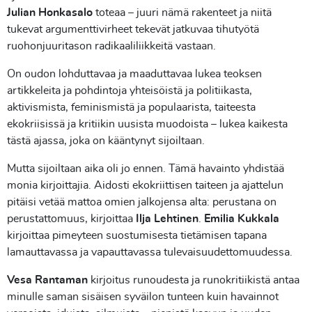
Julian Honkasalo
toteaa – juuri nämä rakenteet ja niitä
tukevat argumenttivirheet tekevät jatkuvaa tihutyötä
ruohonjuuritason radikaaliliikkeitä vastaan.
On oudon lohduttavaa ja maaduttavaa lukea teoksen
artikkeleita ja pohdintoja yhteisöistä ja politiikasta,
aktivismista, feminismistä ja populaarista, taiteesta
ekokriisissä ja kritiikin uusista muodoista – lukea kaikesta
tästä ajassa, joka on kääntynyt sijoiltaan.
Mutta sijoiltaan aika oli jo ennen. Tämä havainto yhdistää
monia kirjoittajia. Aidosti ekokriittisen taiteen ja ajattelun
pitäisi vetää mattoa omien jalkojensa alta: perustana on
perustattomuus, kirjoittaa
Ilja Lehtinen
.
Emilia Kukkala
kirjoittaa pimeyteen suostumisesta tietämisen tapana
lamauttavassa ja vapauttavassa tulevaisuudettomuudessa.
Vesa Rantaman
kirjoitus runoudesta ja runokritiikistä antaa
minulle saman sisäisen syväilon tunteen kuin havainnot