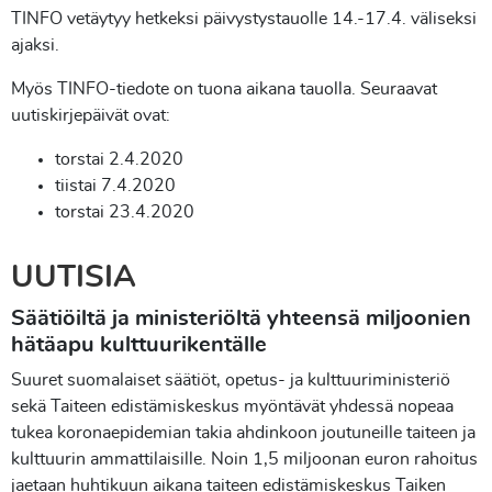
TINFO vetäytyy hetkeksi päivystystauolle 14.-17.4. väliseksi
ajaksi.
Myös TINFO-tiedote on tuona aikana tauolla. Seuraavat
uutiskirjepäivät ovat:
torstai 2.4.2020
tiistai 7.4.2020
torstai 23.4.2020
UUTISIA
Säätiöiltä
ja ministeriöltä yhteensä miljoonien
hätäapu kulttuurikentälle
Suuret suomalaiset säätiöt, opetus- ja kulttuuriministeriö
sekä Taiteen edistämiskeskus myöntävät yhdessä nopeaa
tukea koronaepidemian takia ahdinkoon joutuneille taiteen ja
kulttuurin ammattilaisille. Noin 1,5 miljoonan euron rahoitus
jaetaan huhtikuun aikana taiteen edistämiskeskus Taiken