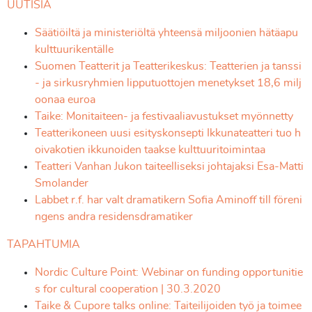
UUTISIA
Säätiöiltä ja ministeriöltä yhteensä miljoonien hätäapu
kulttuurikentälle
Suomen Teatterit ja Teatterikeskus: Teatterien ja tanssi
- ja sirkusryhmien lipputuottojen menetykset 18,6 milj
oonaa euroa
Taike: Monitaiteen- ja festivaaliavustukset myönnetty
Teatterikoneen uusi esityskonsepti Ikkunateatteri tuo h
oivakotien ikkunoiden taakse kulttuuritoimintaa
Teatteri Vanhan Jukon taiteelliseksi johtajaksi Esa-Matti
Smolander
Labbet r.f. har valt dramatikern Sofia Aminoff till föreni
ngens andra residensdramatiker
TAPAHTUMIA
Nordic Culture Point: Webinar on funding opportunitie
s for cultural cooperation | 30.3.2020
Taike & Cupore talks online: Taiteilijoiden työ ja toimee