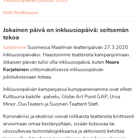
Inkluusiopäivän julistus 2020
tinfo.fi/inkluusio
Jokainen päivä on inkluusiopäivä: seitsemän
tekoa
Julistimme
Suomessa Maailman teatteripäivän 27.3.2020
Inkluusiopäiväksi. Haastoimme teattereita kampanjoimaan.
Jokaisen päivän tulisi olla inkluusiopäivä, kuten
Noora
Karjalainen
viittomakielisessä inkluusiopäivän
julistuksessaan toteaa.
Inkluusiopäivän kampanjassa kumppaneinamme ovat olleet
Kulttuuria kaikille -palvelu,
Globe Art Point GAP, Ursa
Minor, DuvTeatern ja Suomen Teatterit Stefi.
Koronakriisi ja ekokriisi voivat rohkaista teattereita kriittisesti
arvioimaan omaa kestävyyttään, sisään kutsuvaa tai
ulossulkevaa toimintalogiikkaansa ja aktiivisesti kehittää