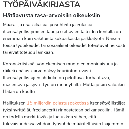
TYÖPÄIVÄKIRJASTA
Hätäavusta tasa-arvoisiin oikeuksiin
Määrä- ja osa-aikaisia työsuhteita ja erilaisia
itsensätyöllistymisen tapoja esittävien taiteiden kentällä on
enemmän kuin vakituista kokoaikaista palkkatyötä. Näissä
töissä työoikeudet tai sosiaaliset oikeudet toteutuvat heikosti
tai eivät toteudu lainkaan.
Koronakriisissä työntekemisen muotojen moninaisuus ja
räikeä epätasa-arvo näkyy kouriintuntuvasti.
Itsensätyöllistäjien ahdinko on pelottava, turhauttava,
masentava ja syvä. Työ on mennyt alta. Mutta jotain valoakin.
Hätää on kuultu.
Hallituksen
15 miljardin pelastuspaketissa
itsensätyöllistäjät
(yksinyrittäjät, freelancerit) rinnastetaan palkansaajiin. Tämä
on todella merkittävää ja luo uskoa siihen, että
tulevaisuudessa vihdoin työsuhde määriteltäisiin laajemmin