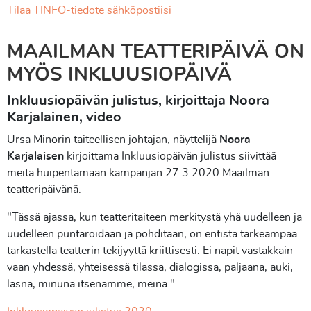
Tilaa TINFO-tiedote sähköpostiisi
MAAILMAN TEATTERIPÄIVÄ ON
MYÖS INKLUUSIOPÄIVÄ
Inkluusiopäivän julistus, kirjoittaja Noora
Karjalainen, video
Ursa
Minorin taiteellisen johtajan, näyttelijä
Noora
Karjalaisen
kirjoittama Inkluusiopäivän julistus siivittää
meitä huipentamaan kampanjan 27.3.2020 Maailman
teatteripäivänä.
"Tässä ajassa, kun teatteritaiteen merkitystä yhä uudelleen ja
uudelleen puntaroidaan ja pohditaan, on entistä tärkeämpää
tarkastella teatterin
tekijyyttä kriittisesti. Ei napit vastakkain
vaan yhdessä, yhteisessä tilassa, dialogissa, paljaana, auki,
läsnä, minuna itsenämme, meinä."