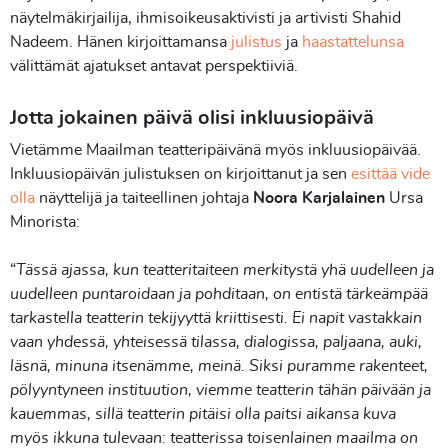
näytelmäkirjailija, ihmisoikeusaktivisti ja artivisti Shahid
Nadeem. Hänen kirjoittamansa
julistus
ja
haastattelunsa
välittämät ajatukset antavat perspektiiviä.
Jotta jokainen päivä olisi inkluusiopäivä
Vietämme Maailman teatteripäivänä myös inkluusiopäivää.
Inkluusiopäivän julistuksen on kirjoittanut ja sen
esittää vide
olla
näyttelijä ja taiteellinen johtaja
Noora Karjalainen
Ursa
Minorista:
“
Tässä ajassa, kun teatteritaiteen merkitystä yhä uudelleen ja
uudelleen puntaroidaan ja pohditaan, on entistä tärkeämpää
tarkastella teatterin tekijyyttä kriittisesti. Ei napit vastakkain
vaan yhdessä, yhteisessä tilassa, dialogissa, paljaana, auki,
läsnä, minuna itsenämme, meinä. Siksi puramme rakenteet,
pölyyntyneen instituution, viemme teatterin tähän päivään ja
kauemmas, sillä teatterin pitäisi olla paitsi aikansa kuva
myös ikkuna tulevaan: teatterissa toisenlainen maailma on