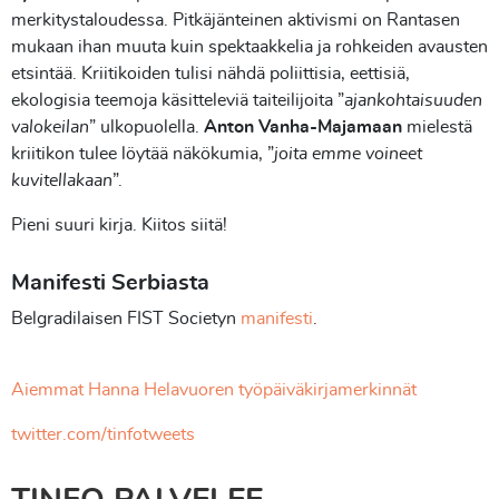
merkitystaloudessa. Pitkäjänteinen aktivismi on Rantasen
mukaan ihan muuta kuin spektaakkelia ja rohkeiden avausten
etsintää. Kriitikoiden tulisi nähdä poliittisia, eettisiä,
ekologisia teemoja käsitteleviä taiteilijoita ”
ajankohtaisuuden
valokeilan
” ulkopuolella.
Anton Vanha-Majamaan
mielestä
kriitikon tulee löytää näkökumia, ”
joita emme voineet
kuvitellakaan
”.
Pieni suuri kirja. Kiitos siitä!
Manifesti Serbiasta
Belgradilaisen FIST Societyn
manifesti
.
Aiemmat Hanna Helavuoren työpäiväkirjamerkinnät
twitter.com/tinfotweets