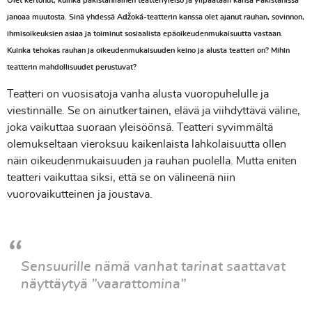
Olet kertonut, kuinka pakistanilainen teatteriyleisö ja ylipäätään kansa Pakistanissa
janoaa muutosta. Sinä yhdessä Aǆoká-teatterin kanssa olet ajanut rauhan, sovinnon,
ihmisoikeuksien asiaa ja toiminut sosiaalista epäoikeudenmukaisuutta vastaan.
Kuinka tehokas rauhan ja oikeudenmukaisuuden keino ja alusta teatteri on? Mihin
teatterin mahdollisuudet perustuvat?
Teatteri on vuosisatoja vanha alusta vuoropuhelulle ja
viestinnälle. Se on ainutkertainen, elävä ja viihdyttävä väline,
joka vaikuttaa suoraan yleisöönsä. Teatteri syvimmältä
olemukseltaan vieroksuu kaikenlaista lahkolaisuutta ollen
näin oikeudenmukaisuuden ja rauhan puolella. Mutta eniten
teatteri vaikuttaa siksi, että se on välineenä niin
vuorovaikutteinen ja joustava.
Sensuurille nämä vanhat tarinat saattavat
näyttäytyä ”vaarattomina”