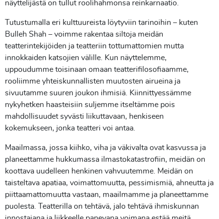
näyttelijästä on tullut roolihahmonsa reinkarnaatio.
Tutustumalla eri kulttuureista löytyviin tarinoihin – kuten
Bulleh Shah – voimme rakentaa siltoja meidän
teatterintekijöiden ja teatteriin tottumattomien mutta
innokkaiden katsojien välille. Kun näyttelemme,
uppoudumme toisinaan omaan teatterifilosofiaamme,
rooliimme yhteiskunnallisten muutosten airueina ja
sivuutamme suuren joukon ihmisiä. Kiinnittyessämme
nykyhetken haasteisiin suljemme itseltämme pois
mahdollisuudet syvästi liikuttavaan, henkiseen
kokemukseen, jonka teatteri voi antaa.
Maailmassa, jossa kiihko, viha ja väkivalta ovat kasvussa ja
planeettamme hukkumassa ilmastokatastrofiin, meidän on
koottava uudelleen henkinen vahvuutemme. Meidän on
taisteltava apatiaa, voimattomuutta, pessimismiä, ahneutta ja
piittaamattomuutta vastaan, maailmamme ja planeettamme
puolesta. Teatterilla on tehtävä, jalo tehtävä ihmiskunnan
innostajana ja liikkeelle panevana voimana estää meitä