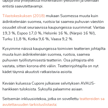
tapoja olla yhteydessä monenlaisiin yleisöihin ja olemaan
entistä saavutettavampi.
Tilastokeskuksen
(2018)
mukaan Suomessa muuta kuin
äidinkielenään suomea, ruotsia tai saamea puhuvan väestön
osuudet olivat seuraavissa kaupungeissa suurimmat: Vantaa
19,3 %, Espoo 17,0 %, Helsinki 16 %, (Närpiö 16 %!),
Turku 11,8 %, Kotka 9,6 %, Vaasa 9,2 %.
Kysyimme näissä kaupungeissa toimivien teatterien johtajilta
muuta kuin äidinkielenään suomea, ruotsia, saamea
puhuvien työllistymisestä teatteriin. Osa johtajista ehti
vastata, sitten korona ehti väliin. Teatterinjohtajilla on nyt
kädet täynnä akuutisti ratkaistavia asioita.
Kevään kuluessa
Cupore julkaisee selvityksen AVAUS-
hankkeen tuloksista. Syksyllä palaamme asiaan.
Seitsemän inkluusiotekoa, jotka on sovellettu
teattereiden sa
avutettavuuden tarkistuslistasta
: