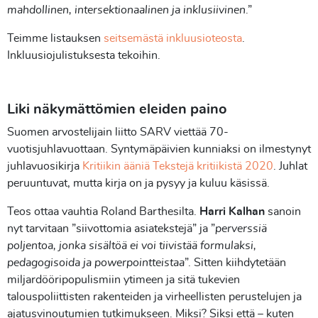
mahdollinen, intersektionaalinen ja inklusiivinen
.”
Teimme listauksen
seitsemästä inkluusioteosta
.
Inkluusiojulistuksesta tekoihin.
Liki näkymättömien eleiden paino
Suomen arvostelijain liitto SARV viettää 70-
vuotisjuhlavuottaan. Syntymäpäivien kunniaksi on ilmestynyt
juhlavuosikirja
Kritiikin ääniä Tekstejä kritiikistä 2020
. Juhlat
peruuntuvat, mutta kirja on ja pysyy ja kuluu käsissä.
Teos ottaa vauhtia Roland Barthesilta.
Harri Kalhan
sanoin
nyt tarvitaan ”siivottomia asiatekstejä” ja ”
perverssiä
poljentoa, jonka sisältöä ei voi tiivistää formulaksi,
pedagogisoida ja powerpointteistaa
”. Sitten kiihdytetään
miljardööripopulismiin ytimeen ja sitä tukevien
talouspoliittisten rakenteiden ja virheellisten perustelujen ja
ajatusvinoutumien tutkimukseen. Miksi? Siksi että – kuten