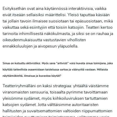
Esityksethän ovat aina käytännössä interaktiivisia, vaikka
eivät itseään sellaisiksi määrittelisi. Yleisö taputtaa käsiään
tai jollain tavoin ilmaisee suosiotaan tai epäsuosiotaan, mikä
vaikuttaa sekä esiintyjiin että toisiin katsojiin. Teatteri kertoo
tarinoita inhimillisestä näkökulmasta, ja siksi se on rauhaa ja
oikeudenmukaisuutta vastustavien vihollisten
ennakkoluulojen ja aivopesun yläpuolella.
Sinua on kutsuttu aktivistiksi. Myös sana “artivisti” voisi kuvata sinua toimijana, joka
käyttää taiteellista osaamistaan taistelussa sortoa ja vääryyttä vastaan. Millaista
näyttämökieltä, ilmaisua ja kuvastoa käytät?
Teatteriryhmälläni on kaksi strategiaa: yhtäältä väistämme
viranomaisten sensuuria, toisaalta pyrimme tavoittamaan
yleisömme sydämet, myös kiihkoiluviruksen tartuttamien
katsojien sydämet. Jotta välttäisimme autoritaaristen
hallitusten ja suvaitsemattomien valtioiden riippumattomien