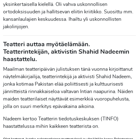
yksinkertaisella kielellä. Oli vahva uskonnollisen
ortodoksisuuden ja hallitsevan eliitin kriitikko. Suosittu mm.
kansanlaulajien keskuudessa. Ihailtu yli uskonnollisten
jakolinjojen.
Teatteri auttaa myötäelämään.
Teatterintekijän, aktivistin
Shahid Nadeemin
haastattelu.
Maailman teatteripäivän julistuksen tänä vuonna kirjoittanut
näytelmäkirjailija, teatterintekijä ja aktivisti Shahid Nadeem,
jonka kotimaa Pakistan elää poliittisesti ja kulttuurisesti
jännitteistä rinnakkaiseloa valtavan Intian naapurina. Näiden
maiden teatterilaiset näyttävät esimerkkiä vuoropuhelusta,
jolla on suuri merkitys epävakaina aikoina.
Nadeem kertoo Teatterin tiedotuskeskuksen (TINFO)
haastattelussa mihin kaikkeen teatterista on.