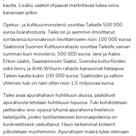
kautta. Lisäksi säätiöt ohjaavat merkittävää tukea omia
kanaviaan pitkin.
Opetus- ja kulttuuriministeriö osoittaa Taikelle 500 000
euroa lisärahoitusta. Taike on jo aiemmin ilmoittanut
siirtävänsä koronakriisin lievittämiseen noin 100 000 euroa.
Säätiöistä Suomen Kulttuurirahasto osoittaa Taikelle saman
summan kuin ministeriö, 500 000 euroa. Jane ja Aatos
Erkon säätiö, Saastamoisen Säätiö, Svenska kulturfonden
sekä Jenny ja Antti Wihurin rahasto kanavoivat hätäapua
Taiken kautta kukin 100 000 euroa. Säätiöiden ja valtion
yhteinen tuki on näin ollen noin 1,5 miljoonaa euroa.
Taike avaa apurahahaun huhtikuun alussa, päätökset
apurahoista tehdään huhtikuun lopussa. Tuki kohdistetaan
jaettavaksi ensi sijassa lyhyinä apurahoina freelance-
taiteilijoille, joiden työtilanteeseen koronaepidemia on
konkreettisesti vaikuttanut. Haun tarkemmat kriteerit
julkistetaan myöhemmin. Apurahojen määrä tulee olemaan