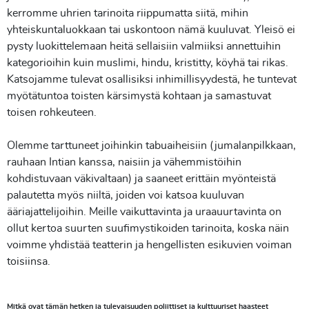
kerromme uhrien tarinoita riippumatta siitä, mihin
yhteiskuntaluokkaan tai uskontoon nämä kuuluvat. Yleisö ei
pysty luokittelemaan heitä sellaisiin valmiiksi annettuihin
kategorioihin kuin muslimi, hindu, kristitty, köyhä tai rikas.
Katsojamme tulevat osallisiksi inhimillisyydestä, he tuntevat
myötätuntoa toisten kärsimystä kohtaan ja samastuvat
toisen rohkeuteen.
Olemme tarttuneet joihinkin tabuaiheisiin (jumalanpilkkaan,
rauhaan Intian kanssa, naisiin ja vähemmistöihin
kohdistuvaan väkivaltaan) ja saaneet erittäin myönteistä
palautetta myös niiltä, joiden voi katsoa kuuluvan
ääriajattelijoihin. Meille vaikuttavinta ja uraauurtavinta on
ollut kertoa suurten suufimystikoiden tarinoita, koska näin
voimme yhdistää teatterin ja hengellisten esikuvien voiman
toisiinsa.
Mitkä ovat tämän hetken ja tulevaisuuden poliittiset ja kulttuuriset haasteet