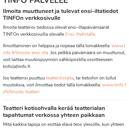
TINFO PALVELEE
Ilmoita muuttuneet ja tulevat ensi-iltatiedot
TINFOn verkkosivulle
Ilmoita teatterisi tiedossa olevat ensi-iltapäivämäärät
TINFOn verkkosivuilla olevalle
Ensi-iltalistalle
.
Ilmoittaminen on helppoa ja nopeaa tällä lomakkeella:
www.t
info.fi/ilmoita-ensi-ilta.
Jos pelkkä päivämäärä on muuttunut,
voit laittaa muutospyynnön sähköpostilla osoitteeseen
tinfo(a)tinfo.fi.
Jos teatterisi puuttuu
teatterilistalta
, tai tietoihin on tullut
muutoksia, voit ilmoittaa tiedot tällä lomakkeella:
www.tinfo.f
i/fi/Ilmoita-teatteri
Teatteri kotisohvalla kerää teatterialan
tapahtumat verkossa yhteen paikkaan
Mitä kaikkia tapoja on esittää elävä teos yleisölle, kun yhteen