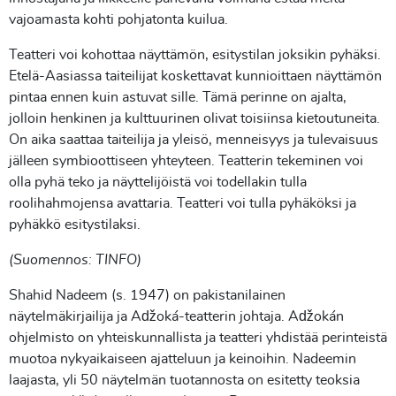
vajoamasta kohti pohjatonta kuilua.
Teatteri voi kohottaa näyttämön, esitystilan joksikin pyhäksi.
Etelä-Aasiassa taiteilijat koskettavat kunnioittaen näyttämön
pintaa ennen kuin astuvat sille. Tämä perinne on ajalta,
jolloin henkinen ja kulttuurinen olivat toisiinsa kietoutuneita.
On aika saattaa taiteilija ja yleisö, menneisyys ja tulevaisuus
jälleen symbioottiseen yhteyteen. Teatterin tekeminen voi
olla pyhä teko ja näyttelijöistä voi todellakin tulla
roolihahmojensa avattaria. Teatteri voi tulla pyhäköksi ja
pyhäkkö esitystilaksi.
(Suomennos: TINFO)
Shahid Nadeem (s. 1947) on pakistanilainen
näytelmäkirjailija ja Aǆoká-teatterin johtaja. Aǆokán
ohjelmisto on yhteiskunnallista ja teatteri yhdistää perinteistä
muotoa nykyaikaiseen ajatteluun ja keinoihin. Nadeemin
laajasta, yli 50 näytelmän tuotannosta on esitetty teoksia