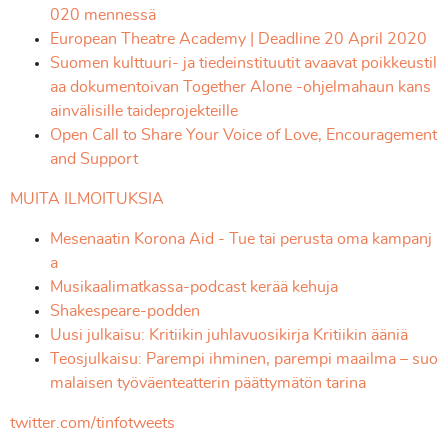
020 mennessä
European Theatre Academy | Deadline 20 April 2020
Suomen kulttuuri- ja tiedeinstituutit avaavat poikkeustil
aa dokumentoivan Together Alone -ohjelmahaun kans
ainvälisille taideprojekteille
Open Call to Share Your Voice of Love, Encouragement
and Support
MUITA ILMOITUKSIA
Mesenaatin Korona Aid - Tue tai perusta oma kampanj
a
Musikaalimatkassa-podcast kerää kehuja
Shakespeare-podden
Uusi julkaisu: Kritiikin juhlavuosikirja Kritiikin ääniä
Teosjulkaisu: Parempi ihminen, parempi maailma – suo
malaisen työväenteatterin päättymätön tarina
twitter.com/tinfotweets