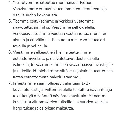
Yleisötyömme sitoutuu moninaisuustyöhön.
Vahvistamme eritaustaisten ihmisten identiteettiä ja
osallisuuden kokemusta.
Teemme esityksemme ja verkkosivustomme
saavutettavammiksi. Viestimme selkokielellä,
verkkosivustoamme voidaan vastaanottaa monin eri
aistein ja eri välinein. Palautetta meille voi antaa eri
tavoilla ja välineillä.
Viestimme selkeästi eri kielillä teatterimme
esteettömyydestä ja saavutettavuudesta kaikilla
välineillä, turvaamme ilmaisen sisäänpääsyn avustajille
ja tulkeille. Huolehdimme siitä, että jokainen teatterissa
tietää esteettömistä palveluistamme.
Järjestämme säännöllisesti vähintään 1-2-
kuvailutulkattuja, viittomakielelle tulkattua näytäntöä ja
tekstitettyä näytäntöä näytäntökausittain. Annamme
kuvailu-ja viittomakielen tulkeille tilaisuuden seurata
harjoituksia ja esityksiä maksutta.