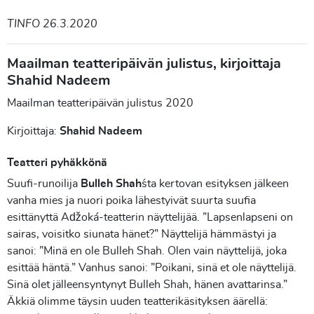
TINFO 26.3.2020
Maailman teatteripäivän julistus, kirjoittaja
Shahid Nadeem
Maailman teatteripäivän julistus 2020
Kirjoittaja:
Shahid Nadeem
Teatteri pyhäkkönä
Suufi-runoilija
Bulleh Shah
´sta kertovan esityksen jälkeen
vanha mies ja nuori poika lähestyivät suurta suufia
esittänyttä Aǆoká-teatterin näyttelijää. ”Lapsenlapseni on
sairas, voisitko siunata hänet?” Näyttelijä hämmästyi ja
sanoi: ”Minä en ole Bulleh Shah. Olen vain näyttelijä, joka
esittää häntä.” Vanhus sanoi: ”Poikani, sinä et ole näyttelijä.
Sinä olet jälleensyntynyt Bulleh Shah, hänen avattarinsa.”
Äkkiä olimme täysin uuden teatterikäsityksen äärellä: