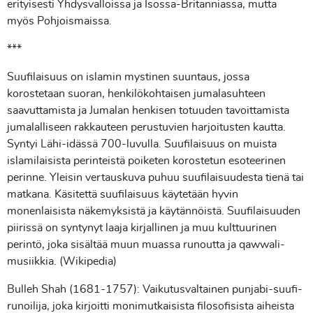
erityisesti Yhdysvalloissa ja Isossa-Britanniassa, mutta
myös Pohjoismaissa.
***
Suufilaisuus on islamin mystinen suuntaus, jossa
korostetaan suoran, henkilökohtaisen jumalasuhteen
saavuttamista ja Jumalan henkisen totuuden tavoittamista
jumalalliseen rakkauteen perustuvien harjoitusten kautta.
Syntyi Lähi-idässä 700-luvulla. Suufilaisuus on muista
islamilaisista perinteistä poiketen korostetun esoteerinen
perinne. Yleisin vertauskuva puhuu suufilaisuudesta tienä tai
matkana. Käsitettä suufilaisuus käytetään hyvin
monenlaisista näkemyksistä ja käytännöistä. Suufilaisuuden
piirissä on syntynyt laaja kirjallinen ja muu kulttuurinen
perintö, joka sisältää muun muassa runoutta ja qawwali-
musiikkia. (Wikipedia)
Bulleh Shah (1681-1757): Vaikutusvaltainen punjabi-suufi-
runoilija, joka kirjoitti monimutkaisista filosofisista aiheista