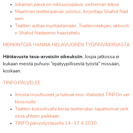
Jokainen päivä on inkluusiopäivä: seitsemän tekoa
Maailman teatteripäivän julistus, kirjoittaja Shahid Nad
eem
Teatteri auttaa myötäelämään. Teatterintekijän, aktivisti
n Shahid Nadeemin haastattelu.
MERKINTÖJÄ HANNA HELAVUOREN TYÖPÄIVÄKIRJASTA
Hätäavusta tasa-arvoisiin oikeuksiin.
Jospa jatkossa ei
kukaan meistä puhuisi ”epätyypillisestä työstä” missään,
koskaan.
TINFO PALVELEE
Ilmoita muuttuneet ja tulevat ensi-iltatiedot TINFOn ver
kkosivulle
Teatteri kotisohvalla kerää teatterialan tapahtumat verk
ossa yhteen paikkaan
TINFO päivystystauolla 14.-17.4.2020