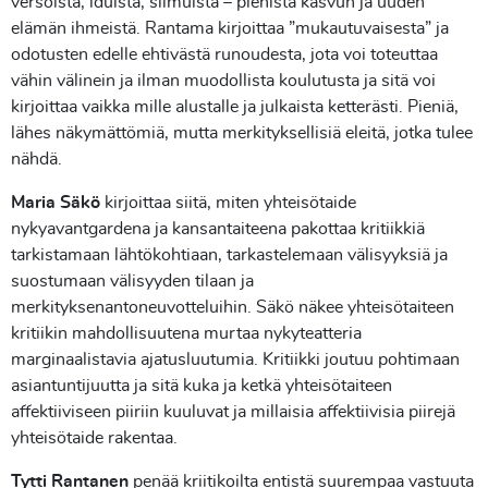
versoista, iduista, silmuista – pienistä kasvun ja uuden
elämän ihmeistä. Rantama kirjoittaa ”mukautuvaisesta” ja
odotusten edelle ehtivästä runoudesta, jota voi toteuttaa
vähin välinein ja ilman muodollista koulutusta ja sitä voi
kirjoittaa vaikka mille alustalle ja julkaista ketterästi. Pieniä,
lähes näkymättömiä, mutta merkityksellisiä eleitä, jotka tulee
nähdä.
Maria Säkö
kirjoittaa siitä, miten yhteisötaide
nykyavantgardena ja kansantaiteena pakottaa kritiikkiä
tarkistamaan lähtökohtiaan, tarkastelemaan välisyyksiä ja
suostumaan välisyyden tilaan ja
merkityksenantoneuvotteluihin. Säkö näkee yhteisötaiteen
kritiikin mahdollisuutena murtaa nykyteatteria
marginaalistavia ajatusluutumia. Kritiikki joutuu pohtimaan
asiantuntijuutta ja sitä kuka ja ketkä yhteisötaiteen
affektiiviseen piiriin kuuluvat ja millaisia affektiivisia piirejä
yhteisötaide rakentaa.
Tytti Rantanen
penää kriitikoilta entistä suurempaa vastuuta