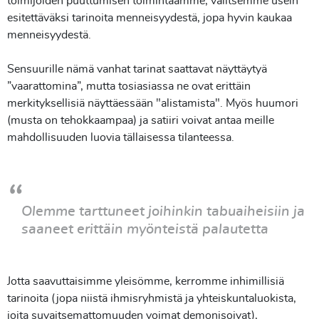
toimijoiden puuttumisen toimintaamme, valitsemme usein
esitettäväksi tarinoita menneisyydestä, jopa hyvin kaukaa
menneisyydestä.
Sensuurille nämä vanhat tarinat saattavat näyttäytyä
”vaarattomina”, mutta tosiasiassa ne ovat erittäin
merkityksellisiä näyttäessään "alistamista". Myös huumori
(musta on tehokkaampaa) ja satiiri voivat antaa meille
mahdollisuuden luovia tällaisessa tilanteessa.
Olemme tarttuneet joihinkin tabuaiheisiin ja
saaneet erittäin myönteistä palautetta
Jotta saavuttaisimme yleisömme, kerromme inhimillisiä
tarinoita (jopa niistä ihmisryhmistä ja yhteiskuntaluokista,
joita suvaitsemattomuuden voimat demonisoivat),