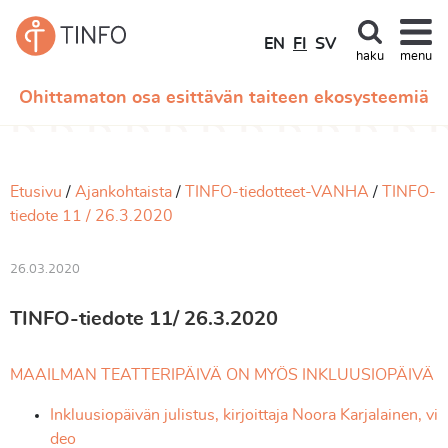
EN
FI
SV
haku
menu
Ohittamaton osa esittävän taiteen ekosysteemiä
Etusivu
Ajankohtaista
TINFO-tiedotteet-VANHA
TINFO-
tiedote 11 / 26.3.2020
26.03.2020
TINFO-tiedote 11/ 26.3.2020
MAAILMAN TEATTERIPÄIVÄ ON MYÖS INKLUUSIOPÄIVÄ
Inkluusiopäivän julistus, kirjoittaja Noora Karjalainen, vi
deo