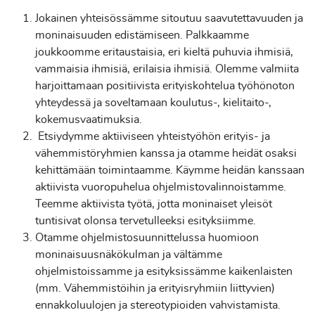
Jokainen yhteisössämme sitoutuu saavutettavuuden ja
moninaisuuden edistämiseen. Palkkaamme
joukkoomme eritaustaisia, eri kieltä puhuvia ihmisiä,
vammaisia ihmisiä, erilaisia ihmisiä. Olemme valmiita
harjoittamaan positiivista erityiskohtelua työhönoton
yhteydessä ja soveltamaan koulutus-, kielitaito-,
kokemusvaatimuksia.
Etsiydymme aktiiviseen yhteistyöhön erityis- ja
vähemmistöryhmien kanssa ja otamme heidät osaksi
kehittämään toimintaamme. Käymme heidän kanssaan
aktiivista vuoropuhelua ohjelmistovalinnoistamme.
Teemme aktiivista työtä, jotta moninaiset yleisöt
tuntisivat olonsa tervetulleeksi esityksiimme.
Otamme ohjelmistosuunnittelussa huomioon
moninaisuusnäkökulman ja vältämme
ohjelmistoissamme ja esityksissämme kaikenlaisten
(mm. Vähemmistöihin ja erityisryhmiin liittyvien)
ennakkoluulojen ja stereotypioiden vahvistamista.