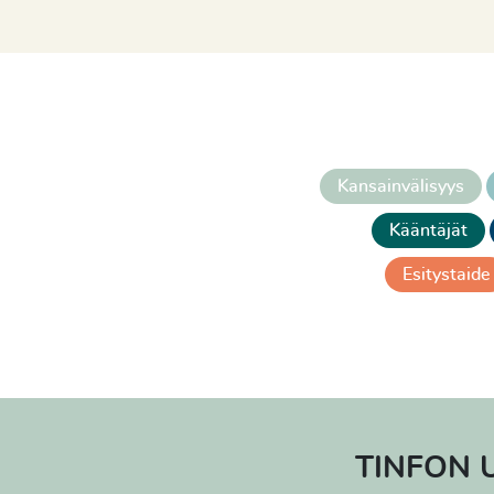
Kansainvälisyys
Kääntäjät
Esitystaide
TINFON 