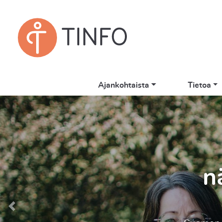
Ajankohtaista
Tietoa
Tha
Vuoden esi
Previous