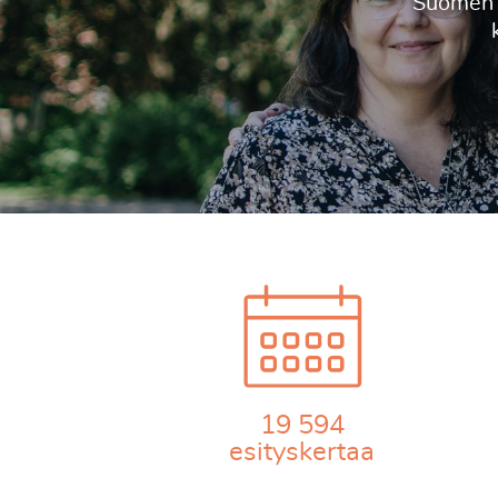
19 594
esityskertaa