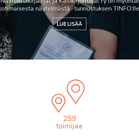
Rovaniemen Teatterin Vesisaaren Alma.
LUE LISÄÄ
259
toimijaa