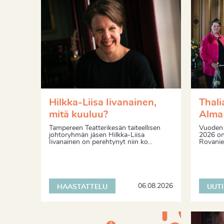
Hilkka-Liisa Iivanainen,
Thali
mitä kuuluu?
Alma 
Tampereen Teatterikesän taiteellisen
Vuoden 
johtoryhmän jäsen Hilkka-Liisa
2026 on 
Iivanainen on perehtynyt niin ko...
Rovaniem
06.08.2026
HAASTATTELU
UUT