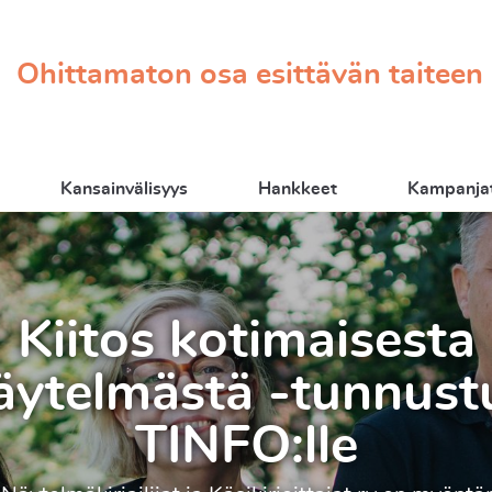
Ohittamaton osa esittävän taiteen
Kansainvälisyys
Hankkeet
Kampanjat
lia-palkinto Vesisa
Alma -esitykselle
tyksen Thalia-palkinnon 2026 on saanut Piste Koll