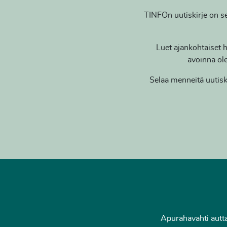
TINFOn uutiskirje on se
Luet ajankohtaiset h
avoinna ole
Selaa menneitä uutiskir
Apurahavahti autta