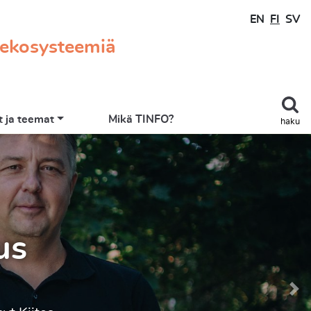
EN
FI
SV
 ekosysteemiä
 ja teemat
Mikä TINFO?
haku
aren
ektiivin ja
Ne