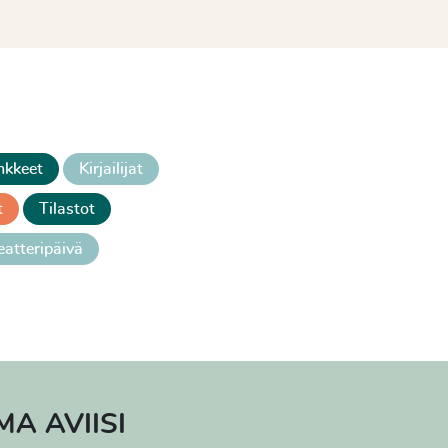
kkeet
Kirjailijat
t
Tilastot
atteripäivä
A AVIISI