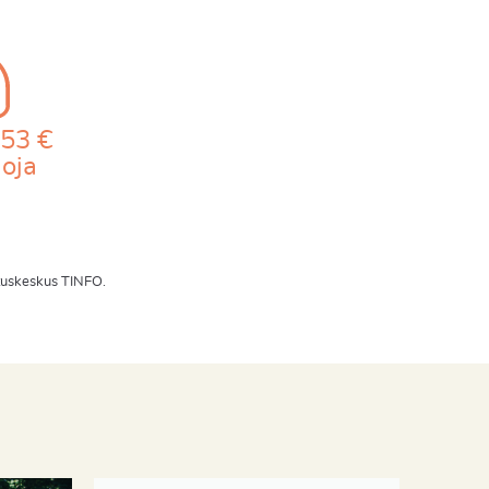
53 €
loja
dotuskeskus TINFO.