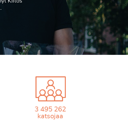
3 495 262
katsojaa