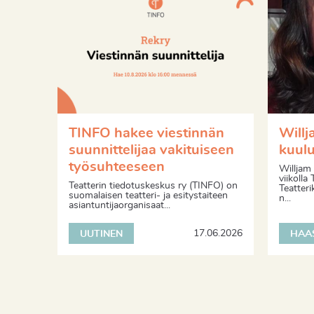
TINFO hakee viestinnän
Willj
suunnittelijaa vakituiseen
kuul
työsuhteeseen
Willjam 
viikolla
Teatterin tiedotuskeskus ry (TINFO) on
Teatteri
suomalaisen teatteri- ja esitystaiteen
n...
asiantuntijaorganisaat...
17.06.2026
UUTINEN
HAA