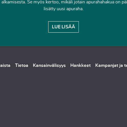
alkamisesta. Se myös kertoo, mikäli jotain apurahahakua on päivi
lisätty uusi apuraha.
LUE LISÄÄ
aista
Tietoa
Kansainvälisyys
Hankkeet
Kampanjat ja 