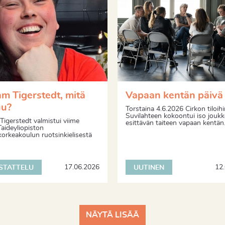
am Tigerstedt, mitä
Vapaan kentän päivä
uu?
Torstaina 4.6.2026 Cirkon tiloihi
Suvilahteen kokoontui iso jouk
Tigerstedt valmistui viime
esittävän taiteen vapaan kentän.
 Taideyliopiston
korkeakoulun ruotsinkielisestä
17.06.2026
12
STATTELU
UUTINEN
NÄYTÄ LISÄÄ