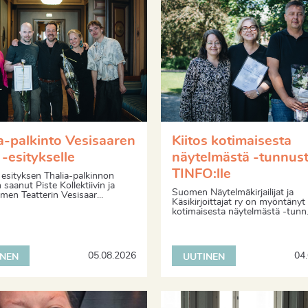
a-palkinto Vesisaaren
Kiitos kotimaisesta
-esitykselle
näytelmästä -tunnus
TINFO:lle
esityksen Thalia-palkinnon
saanut Piste Kollektiivin ja
Suomen Näytelmäkirjailijat ja
en Teatterin Vesisaar...
Käsikirjoittajat ry on myöntänyt 
kotimaisesta näytelmästä -tunn.
05.08.2026
04
INEN
UUTINEN