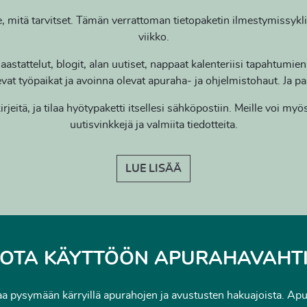
, mitä tarvitset. Tämän verrattoman tietopaketin ilmestymissykli
viikko.
aastattelut, blogit, alan uutiset, nappaat kalenteriisi tapahtumie
vat työpaikat ja avoinna olevat apuraha- ja ohjelmistohaut. Ja p
jeitä, ja tilaa hyötypaketti itsellesi sähköpostiin. Meille voi myö
uutisvinkkejä ja valmiita tiedotteita.
LUE LISÄÄ
OTA KÄYTTÖÖN APURAHAVAHT
a pysymään kärryillä apurahojen ja avustusten hakuajoista. Apu