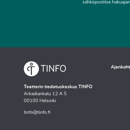
sähköpostitse hakuajan 
Ajankoht
Teatterin tiedotuskeskus TINFO
Arkadiankatu 12 A 5
00100 Helsinki
tinfo@tinfo.fi