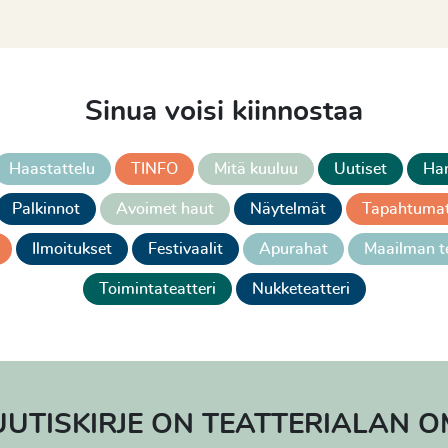
Sinua voisi kiinnostaa
Haastattelu
TINFO
Mitä kuuluu
Uutiset
Han
Palkinnot
Avoimet haut
Näytelmät
Tapahtuma
Ilmoitukset
Festivaalit
Apurahat
Maailman te
Toimintateatteri
Nukketeatteri
UUTISKIRJE ON TEATTERIALAN OM