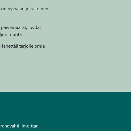
 on nykyisin joka toinen
n päivämäärät, löydät
aljon muuta.
s lähettää tarjolle omia
I
rahavahti ilmoittaa