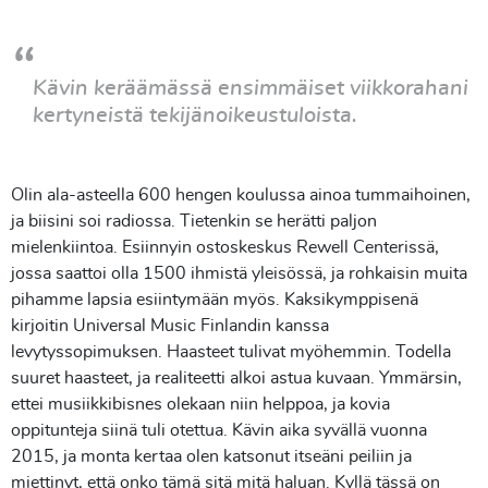
Kävin keräämässä ensimmäiset viikkorahani
kertyneistä tekijänoikeustuloista.
Olin ala-asteella 600 hengen koulussa ainoa tummaihoinen,
ja biisini soi radiossa. Tietenkin se herätti paljon
mielenkiintoa. Esiinnyin ostoskeskus Rewell Centerissä,
jossa saattoi olla 1500 ihmistä yleisössä, ja rohkaisin muita
pihamme lapsia esiintymään myös. Kaksikymppisenä
kirjoitin Universal Music Finlandin kanssa
levytyssopimuksen. Haasteet tulivat myöhemmin. Todella
suuret haasteet, ja realiteetti alkoi astua kuvaan. Ymmärsin,
ettei musiikkibisnes olekaan niin helppoa, ja kovia
oppitunteja siinä tuli otettua. Kävin aika syvällä vuonna
2015, ja monta kertaa olen katsonut itseäni peiliin ja
miettinyt, että onko tämä sitä mitä haluan. Kyllä tässä on