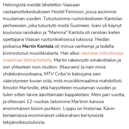
Helsingistä meidät lähetettiin Vaasaan
vastaanottokeskukseen Hostel Fennoon, jossa asuimme
muutaman vuoden. Tutustuimme ruotsinkieliseen Kantolan
perheeseen, joka tutustutti meitä Suomeen. Isäni oli käynyt
koulunsa ranskaksi ja ”Mamma” Kantola oli ranskan kielen
opettajana Vaasan ruotsinkielisessä lukiossa. Heidän
poikansa
Martin Kantola
oli minua vanhempi ja todella
kiinnostunut musiikkialasta. Hän alkoi
rakentaa mikrofoneja
maailman tähtiartisteille
. Martin rakennutti omakotitalon ja
sen yhteyteen ison studion. (
Nauraen
) Ja näin minä
yhdeksänvuotiaana, MTV Cribs’in katsojana sain
vääristyneen kuvan siitä, mitä musiikkimaailma mahdollisti.
Ilmoitin Martinille, että harjoittelen muutaman vuoden ja
tulen sitten tänne äänittämään kappaleitani. Meni pari vuotta,
ja ollessani 12-vuotias laitoimme Martinin kanssa
ensimmäisen biisini purkkiin. Loppu on historiaa. Kävin
keräämässä ensimmäiset viikkorahani kertyneistä
tekijänoikeustuloista.