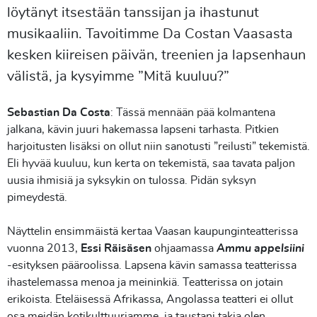
löytänyt itsestään tanssijan ja ihastunut
musikaaliin. Tavoitimme Da Costan Vaasasta
kesken kiireisen päivän, treenien ja lapsenhaun
välistä, ja kysyimme ”Mitä kuuluu?”
Sebastian Da Costa
: Tässä mennään pää kolmantena
jalkana, kävin juuri hakemassa lapseni tarhasta. Pitkien
harjoitusten lisäksi on ollut niin sanotusti ”reilusti” tekemistä.
Eli hyvää kuuluu, kun kerta on tekemistä, saa tavata paljon
uusia ihmisiä ja syksykin on tulossa. Pidän syksyn
pimeydestä.
Näyttelin ensimmäistä kertaa Vaasan kaupunginteatterissa
vuonna 2013,
Essi Räisäsen
ohjaamassa
Ammu appelsiini
-esityksen pääroolissa. Lapsena kävin samassa teatterissa
ihastelemassa menoa ja meininkiä. Teatterissa on jotain
erikoista. Eteläisessä Afrikassa, Angolassa teatteri ei ollut
osa meidän kotikulttuuriamme, ja taustani takia olen