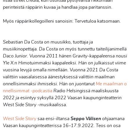
lisää street crediä, kun osoittaa pystyvänsä rikkomaan
perinteistä räppärin kuvaa ja handlaa jopa paritanssin.
Myös räppärikollegoilleni sanoisin: Tervetuloa katsomaan.
Sebastian Da Costa on muusikko, tuottaja ja
musiikinopettaja. Da Costa on myös tunnettu taiteilijanimellä
Daco Junior. Vuonna 2011 hänen Gravity-kappaleensa nousi
Yle X:n Himotuimmaksi kappaleeksi. Hän on julkaissut viime
vuosina levyjä omalla nimellään. Vuonna 2021 Da Costa
valittiin vaasalaisessa äänestyksessä valittiin maailman
onnellisimmaksi ihmiseksi. Hän on juontanut
Me maailman o
nnellisimmat -podcastia
Radio Helsingissä maaliskuusta
2022 ja esiintyy syksyllä 2022 Vaasan kaupunginteatterin
West Side Story -musikaalissa.
West Side Story
saa ensi-iltansa
Seppo Välisen
ohjaamana
Vaasan kaupunginteatterissa 16–17.9.2022. Teos on osa