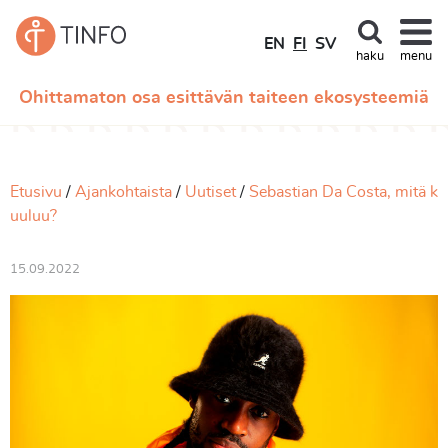
EN
FI
SV
haku
menu
Ohittamaton osa esittävän taiteen ekosysteemiä
Etusivu
Ajankohtaista
Uutiset
Sebastian Da Costa, mitä k
uuluu?
15.09.2022