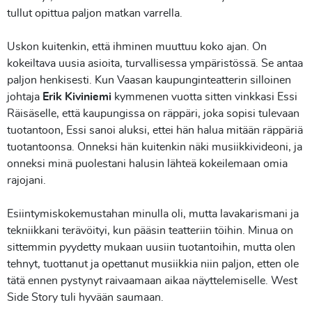
tullut opittua paljon matkan varrella.
Uskon kuitenkin, että ihminen muuttuu koko ajan. On
kokeiltava uusia asioita, turvallisessa ympäristössä. Se antaa
paljon henkisesti. Kun Vaasan kaupunginteatterin silloinen
johtaja
Erik Kiviniemi
kymmenen vuotta sitten vinkkasi Essi
Räisäselle, että kaupungissa on räppäri, joka sopisi tulevaan
tuotantoon, Essi sanoi aluksi, ettei hän halua mitään räppäriä
tuotantoonsa. Onneksi hän kuitenkin näki musiikkivideoni, ja
onneksi minä puolestani halusin lähteä kokeilemaan omia
rajojani.
Esiintymiskokemustahan minulla oli, mutta lavakarismani ja
tekniikkani terävöityi, kun pääsin teatteriin töihin. Minua on
sittemmin pyydetty mukaan uusiin tuotantoihin, mutta olen
tehnyt, tuottanut ja opettanut musiikkia niin paljon, etten ole
tätä ennen pystynyt raivaamaan aikaa näyttelemiselle. West
Side Story tuli hyvään saumaan.