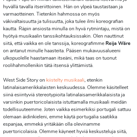
hyvällä tavalla itseriittoinen. Hän on ylpeä taustastaan ja
varmaotteinen. Tietenkin hahmossa on myös
väkivaltaisuutta ja tulisuutta, joka tulee ilmi koreografian
kautta. Räpin ansiosta minulla on hyvä rytmintaju, mistä on
hyötyä musikaalin tanssikohtauksissakin. Olen nauttinut
siitä, että vaikka en ole tanssija, koreografimme
Reija Wäre
on antanut minulle haasteita. Pääsen mukavuusalueeni
ulkopuolelle haastamaan itseäni, mikä taas on tuonut
roolihahmollenikin tätä itsensä ylittämistä.
West Side Story on
kiistelty musikaali
, etenkin
latinalaisamerikkalaisten keskuudessa. Olemme käsitelleet
siinä esiintyviä stereotypioita latinalaisamerikkalaisista ja
varsinkin puertoricolaisista istuttamalla musikaali meidän
todellisuuteemme. Joten vaikka esimerkiksi portugali sattuu
olemaan äidinkieleni, emme käytä portugalia saatikka
espanjaa, emmekä yritäkään olla olevinamme
puertoricolaisia. Olemme käyneet hyviä keskusteluja siitä,