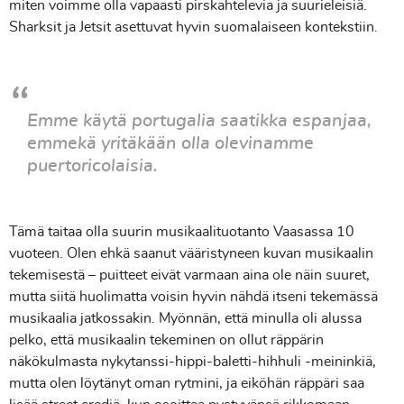
miten voimme olla vapaasti pirskahtelevia ja suurieleisiä.
Sharksit ja Jetsit asettuvat hyvin suomalaiseen kontekstiin.
Emme käytä portugalia saatikka espanjaa,
emmekä yritäkään olla olevinamme
puertoricolaisia.
Tämä taitaa olla suurin musikaalituotanto Vaasassa 10
vuoteen. Olen ehkä saanut vääristyneen kuvan musikaalin
tekemisestä – puitteet eivät varmaan aina ole näin suuret,
mutta siitä huolimatta voisin hyvin nähdä itseni tekemässä
musikaalia jatkossakin. Myönnän, että minulla oli alussa
pelko, että musikaalin tekeminen on ollut räppärin
näkökulmasta nykytanssi-hippi-baletti-hihhuli -meininkiä,
mutta olen löytänyt oman rytmini, ja eiköhän räppäri saa