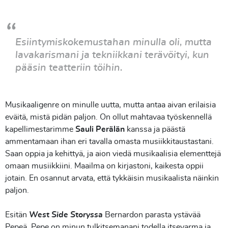
Esiintymiskokemustahan minulla oli, mutta
lavakarismani ja tekniikkani terävöityi, kun
pääsin teatteriin töihin.
Musikaaligenre on minulle uutta, mutta antaa aivan erilaisia
eväitä, mistä pidän paljon. On ollut mahtavaa työskennellä
kapellimestarimme
Sauli Perälän
kanssa ja päästä
ammentamaan ihan eri tavalla omasta musiikkitaustastani.
Saan oppia ja kehittyä, ja aion viedä musikaalisia elementtejä
omaan musiikkiini. Maailma on kirjastoni, kaikesta oppii
jotain. En osannut arvata, että tykkäisin musikaalista näinkin
paljon.
Esitän
West Side Storyssa
Bernardon parasta ystävää
Pepeä. Pepe on minun tulkitsemanani todella itsevarma ja